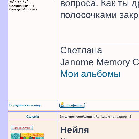
вопроса. Как ты 
2013 18:39
Сообщения:
884
Откуда:
Мордовия
полосочками закр
______________
Светлана
Janome Memory Cr
Мои альбомы
Вернуться к началу
Соломія
Заголовок сообщения:
Re: Шьем из тазиков - 3
Нейля