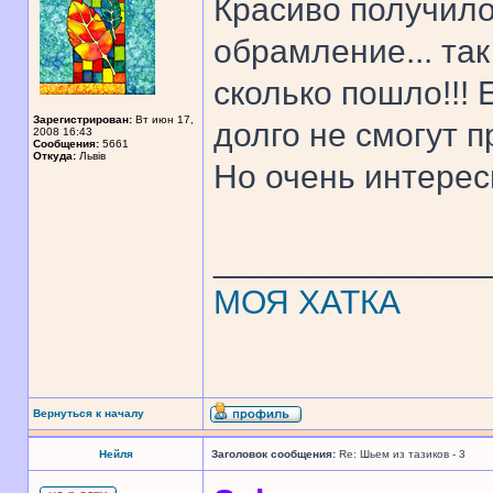
Красиво получило
обрамление... та
сколько пошло!!! 
Зарегистрирован:
Вт июн 17,
долго не смогут 
2008 16:43
Сообщения:
5661
Откуда:
Львів
Но очень интерес
______________
МОЯ ХАТКА
Вернуться к началу
Нейля
Заголовок сообщения:
Re: Шьем из тазиков - 3