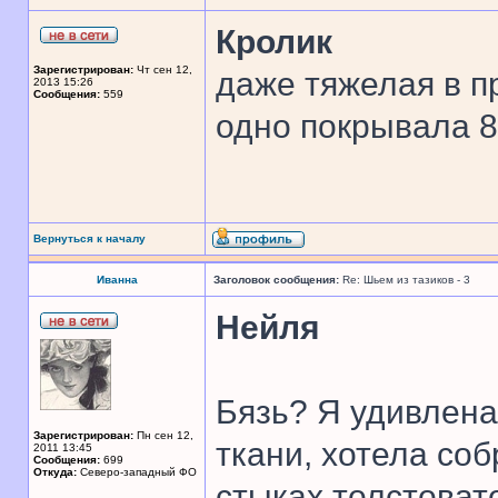
Кролик
Зарегистрирован:
Чт сен 12,
даже тяжелая в п
2013 15:26
Сообщения:
559
одно покрывала 8 
Вернуться к началу
Иванна
Заголовок сообщения:
Re: Шьем из тазиков - 3
Нейля
Бязь? Я удивлена
Зарегистрирован:
Пн сен 12,
ткани, хотела соб
2011 13:45
Сообщения:
699
Откуда:
Северо-западный ФО
стыках толстоват