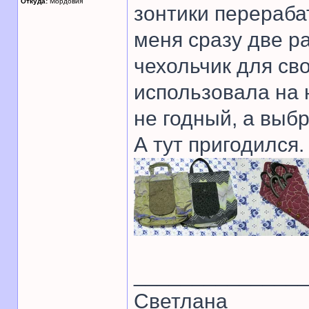
Откуда:
Мордовия
зонтики перераба
меня сразу две р
чехольчик для св
использовала на 
не годный, а выб
А тут пригодился.
______________
Светлана