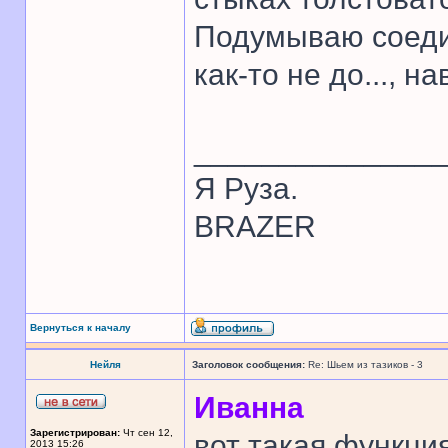
Подумываю соедин
как-то не до..., 
______________
Я Руза.
BRAZER
Вернуться к началу
Нейля
Заголовок сообщения:
Re: Шьем из тазиков - 3
Иванна
Зарегистрирован:
Чт сен 12,
вот такая функци
2013 15:26