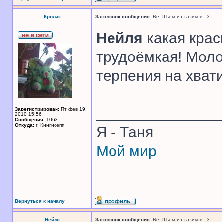
Кролик
Заголовок сообщения:
Re: Шьем из тазиков - 3
Нейля
какая крас
трудоёмкая! Моло
терпения на хват
______________
Зарегистрирован:
Пт фев 19,
2010 15:56
Сообщения:
1068
Откуда:
г. Кингисепп
Я - Таня
Мой мир
Вернуться к началу
Нейля
Заголовок сообщения:
Re: Шьем из тазиков - 3