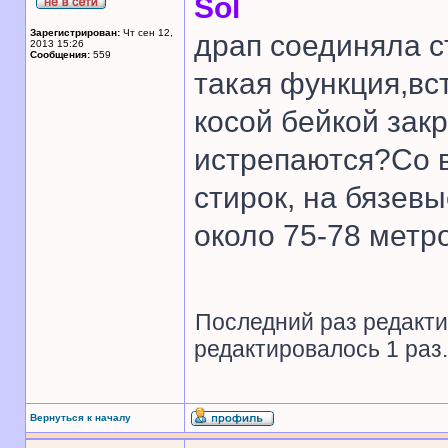
Sol
Зарегистрирован:
Чт сен 12,
драп соединяла с
2013 15:26
Сообщения:
559
такая функция,вс
косой бейкой зак
истрепаются?Со 
стирок, на бязев
около 75-78 метр
Последний раз редакт
редактировалось 1 раз.
Вернуться к началу