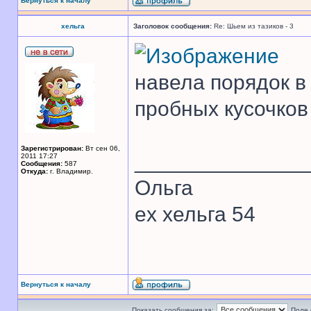
Вернуться к началу
хельга
Заголовок сообщения:
Re: Шьем из тазиков - 3
навела порядок в
пробных кусочков
Зарегистрирован:
Вт сен 06,
______________
2011 17:27
Сообщения:
587
Откуда:
г. Владимир.
Ольга
ex хельга 54
Вернуться к началу
Показать сообщения за:
Поле 