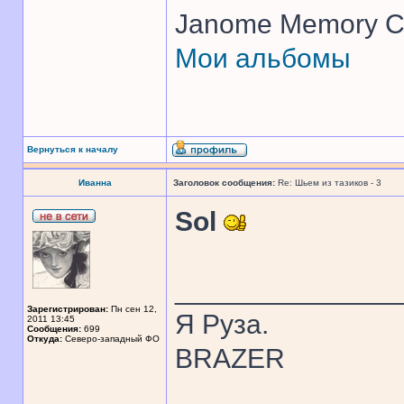
Janome Memory Cr
Мои альбомы
Вернуться к началу
Иванна
Заголовок сообщения:
Re: Шьем из тазиков - 3
Sol
______________
Зарегистрирован:
Пн сен 12,
Я Руза.
2011 13:45
Сообщения:
699
Откуда:
Северо-западный ФО
BRAZER