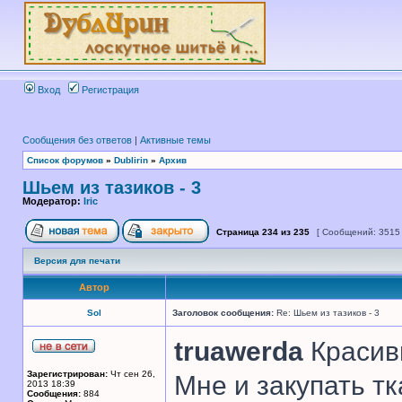
Вход
Регистрация
Сообщения без ответов
|
Активные темы
Список форумов
»
Dublirin
»
Архив
Шьем из тазиков - 3
Модератор:
Iric
Страница
234
из
235
[ Сообщений: 3515
Версия для печати
Автор
Sol
Заголовок сообщения:
Re: Шьем из тазиков - 3
truawerda
Красивы
Зарегистрирован:
Чт сен 26,
Мне и закупать т
2013 18:39
Сообщения:
884