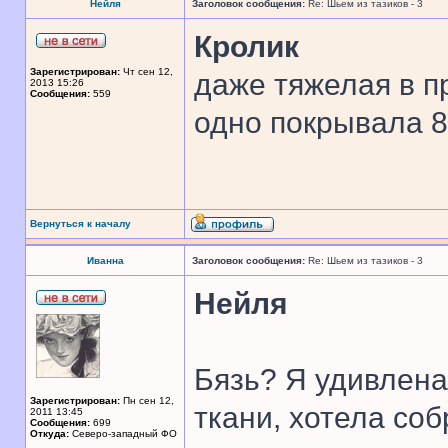
Нейля
Заголовок сообщения:
Re: Шьем из тазиков - 3
Кролик
Зарегистрирован:
Чт сен 12,
даже тяжелая в п
2013 15:26
Сообщения:
559
одно покрывала 8 
Вернуться к началу
Иванна
Заголовок сообщения:
Re: Шьем из тазиков - 3
Нейля
Бязь? Я удивлена
Зарегистрирован:
Пн сен 12,
ткани, хотела соб
2011 13:45
Сообщения:
699
Откуда:
Северо-западный ФО