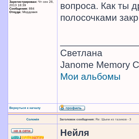
Зарегистрирован:
Чт сен 26,
вопроса. Как ты 
2013 18:39
Сообщения:
884
Откуда:
Мордовия
полосочками закр
______________
Светлана
Janome Memory Cr
Мои альбомы
Вернуться к началу
Соломія
Заголовок сообщения:
Re: Шьем из тазиков - 3
Нейля