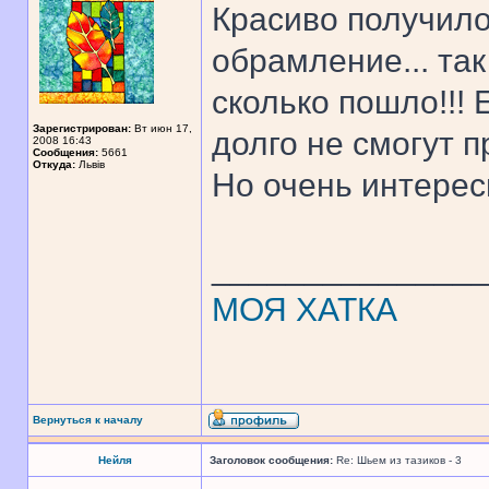
Красиво получило
обрамление... та
сколько пошло!!! 
Зарегистрирован:
Вт июн 17,
долго не смогут 
2008 16:43
Сообщения:
5661
Откуда:
Львів
Но очень интерес
______________
МОЯ ХАТКА
Вернуться к началу
Нейля
Заголовок сообщения:
Re: Шьем из тазиков - 3