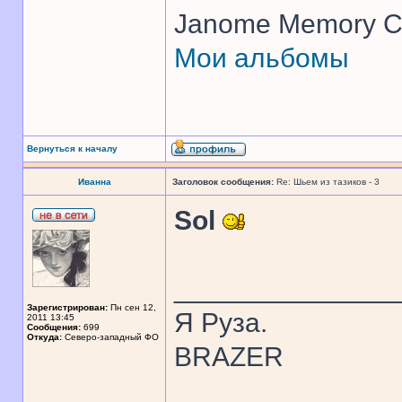
Janome Memory Cr
Мои альбомы
Вернуться к началу
Иванна
Заголовок сообщения:
Re: Шьем из тазиков - 3
Sol
______________
Зарегистрирован:
Пн сен 12,
Я Руза.
2011 13:45
Сообщения:
699
Откуда:
Северо-западный ФО
BRAZER