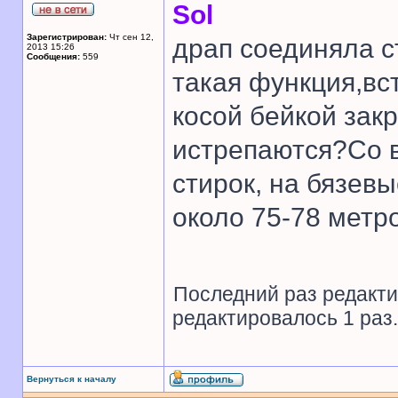
Sol
Зарегистрирован:
Чт сен 12,
драп соединяла с
2013 15:26
Сообщения:
559
такая функция,вс
косой бейкой зак
истрепаются?Со 
стирок, на бязев
около 75-78 метр
Последний раз редакт
редактировалось 1 раз.
Вернуться к началу