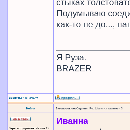
стыках толстоват
Подумываю соедин
как-то не до..., 
______________
Я Руза.
BRAZER
Вернуться к началу
Нейля
Заголовок сообщения:
Re: Шьем из тазиков - 3
Иванна
Зарегистрирован:
Чт сен 12,