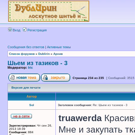
Вход
Регистрация
Сообщения без ответов
|
Активные темы
Список форумов
»
Dublirin
»
Архив
Шьем из тазиков - 3
Модератор:
Iric
Страница
234
из
235
[ Сообщений: 3515
Версия для печати
Автор
Sol
Заголовок сообщения:
Re: Шьем из тазиков - 3
truawerda
Красивы
Зарегистрирован:
Чт сен 26,
Мне и закупать т
2013 18:39
Сообщения:
884