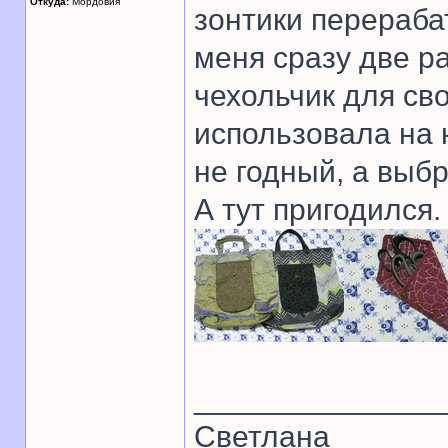
Откуда:
Мордовия
зонтики перераба
меня сразу две р
чехольчик для св
использовала на 
не годный, а выб
А тут пригодился.
______________
Светлана