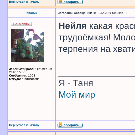
Вернуться к началу
Кролик
Заголовок сообщения:
Re: Шьем из тазиков - 3
Нейля
какая крас
трудоёмкая! Моло
терпения на хват
______________
Зарегистрирован:
Пт фев 19,
2010 15:56
Сообщения:
1068
Откуда:
г. Кингисепп
Я - Таня
Мой мир
Вернуться к началу