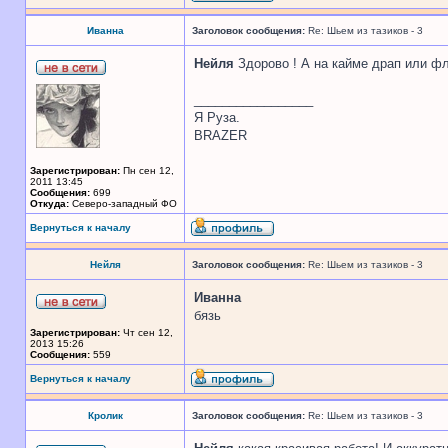
Иванна
Заголовок сообщения:
Re: Шьем из тазиков - 3
Нейля
Здорово ! А на кайме драп или ф
_________________
Я Руза.
BRAZER
Зарегистрирован:
Пн сен 12,
2011 13:45
Сообщения:
699
Откуда:
Северо-западный ФО
Вернуться к началу
Нейля
Заголовок сообщения:
Re: Шьем из тазиков - 3
Иванна
бязь
Зарегистрирован:
Чт сен 12,
2013 15:26
Сообщения:
559
Вернуться к началу
Кролик
Заголовок сообщения:
Re: Шьем из тазиков - 3