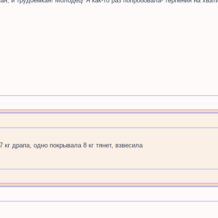
ая, и трудоёмкая! Молодец! Я как-то раз попробовала- терпения на хват
кг драпа, одно покрывала 8 кг тянет, взвесила