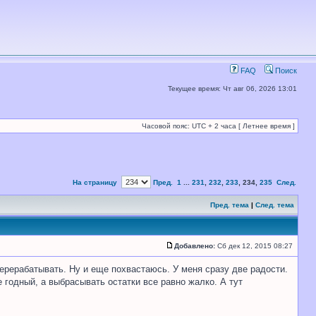
FAQ
Поиск
Текущее время: Чт авг 06, 2026 13:01
Часовой пояс: UTC + 2 часа [ Летнее время ]
На страницу
Пред.
1
...
231
,
232
,
233
,
234
,
235
След.
Пред. тема
|
След. тема
Добавлено:
Сб дек 12, 2015 08:27
перерабатывать. Ну и еще похвастаюсь. У меня сразу две радости.
 годный, а выбрасывать остатки все равно жалко. А тут