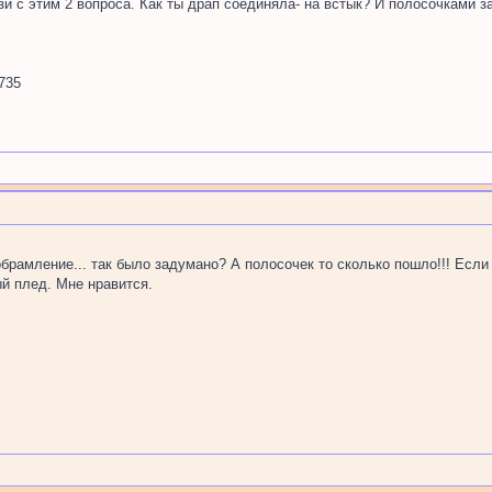
зи с этим 2 вопроса. Как ты драп соединяла- на встык? И полосочками з
735
обрамление... так было задумано? А полосочек то сколько пошло!!! Если
й плед. Мне нравится.