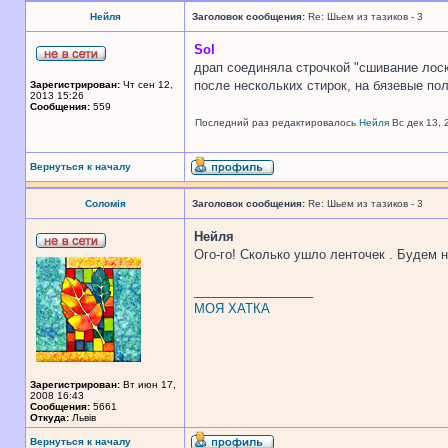
Нейля
Заголовок сообщения:
Re: Шьем из тазиков - 3
Sol
драп соединяла строчкой "сшивание лоск
после нескольких стирок, на бязевые по
Зарегистрирован:
Чт сен 12,
2013 15:26
Сообщения:
559
Последний раз редактировалось
Нейля
Вс дек 13, 
Вернуться к началу
Соломія
Заголовок сообщения:
Re: Шьем из тазиков - 3
Нейля
Ого-го! Сколько ушло ленточек . Будем 
_________________
МОЯ ХАТКА
Зарегистрирован:
Вт июн 17,
2008 16:43
Сообщения:
5661
Откуда:
Львів
Вернуться к началу