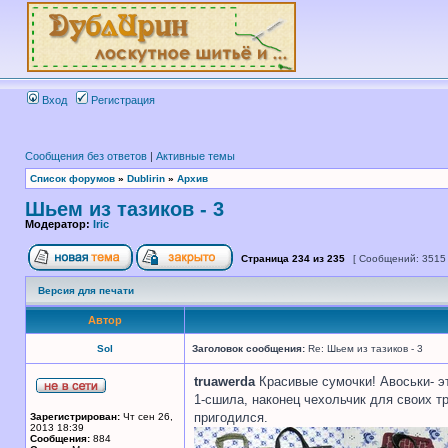
Вход
Регистрация
Сообщения без ответов
|
Активные темы
Список форумов
»
Dublirin
»
Архив
Шьем из тазиков - 3
Модератор:
Iric
Страница
234
из
235
[ Сообщений: 3515
Версия для печати
Автор
Sol
Заголовок сообщения:
Re: Шьем из тазиков - 3
truawerda
Красивые сумочки! Авоськи- эт
1-сшила, наконец чехольчик для своих тр
пригодился.
Зарегистрирован:
Чт сен 26,
2013 18:39
Сообщения:
884