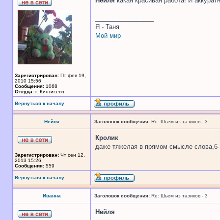
Нейля
какая красивая работа! И аккуратн
_________________
Я - Таня
Мой мир
Зарегистрирован:
Пт фев 19,
2010 15:56
Сообщения:
1068
Откуда:
г. Кингисепп
Вернуться к началу
Нейля
Заголовок сообщения:
Re: Шьем из тазиков - 3
Кролик
даже тяжелая в прямом смысле слова,6-7 
Зарегистрирован:
Чт сен 12,
2013 15:26
Сообщения:
559
Вернуться к началу
Иванна
Заголовок сообщения:
Re: Шьем из тазиков - 3
Нейля