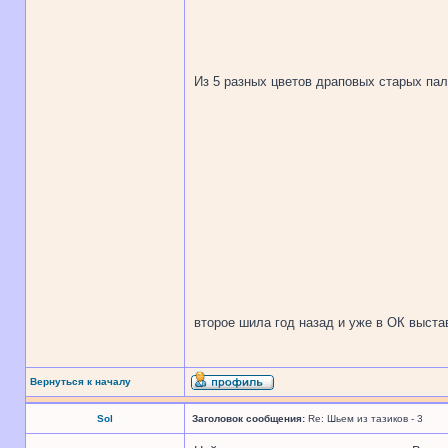
Из 5 разных цветов драповых старых пал
второе шила год назад и уже в ОК выст
Вернуться к началу
Sol
Заголовок сообщения:
Re: Шьем из тазиков - 3