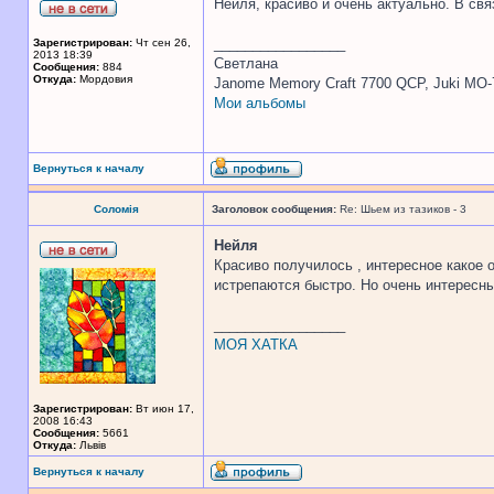
Нейля, красиво и очень актуально. В свя
_________________
Зарегистрирован:
Чт сен 26,
2013 18:39
Светлана
Сообщения:
884
Откуда:
Мордовия
Janome Memory Craft 7700 QCP, Juki MO-
Мои альбомы
Вернуться к началу
Соломія
Заголовок сообщения:
Re: Шьем из тазиков - 3
Нейля
Красиво получилось , интересное какое 
истрепаются быстро. Но очень интересны
_________________
МОЯ ХАТКА
Зарегистрирован:
Вт июн 17,
2008 16:43
Сообщения:
5661
Откуда:
Львів
Вернуться к началу