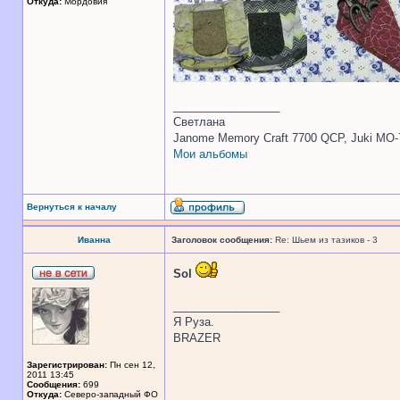
Откуда:
Мордовия
_________________
Светлана
Janome Memory Craft 7700 QCP, Juki MO-
Мои альбомы
Вернуться к началу
Иванна
Заголовок сообщения:
Re: Шьем из тазиков - 3
Sol
_________________
Я Руза.
BRAZER
Зарегистрирован:
Пн сен 12,
2011 13:45
Сообщения:
699
Откуда:
Северо-западный ФО