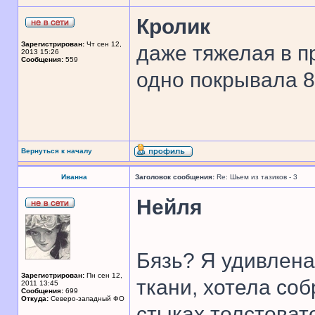
Кролик
Зарегистрирован:
Чт сен 12,
даже тяжелая в п
2013 15:26
Сообщения:
559
одно покрывала 8 
Вернуться к началу
Иванна
Заголовок сообщения:
Re: Шьем из тазиков - 3
Нейля
Бязь? Я удивлена
Зарегистрирован:
Пн сен 12,
ткани, хотела соб
2011 13:45
Сообщения:
699
Откуда:
Северо-западный ФО
стыках толстоват