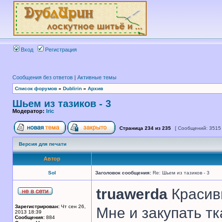
Вход
Регистрация
Сообщения без ответов
|
Активные темы
Список форумов
»
Dublirin
»
Архив
Шьем из тазиков - 3
Модератор:
Iric
Страница
234
из
235
[ Сообщений: 3515
Версия для печати
Автор
Sol
Заголовок сообщения:
Re: Шьем из тазиков - 3
truawerda
Красивы
Зарегистрирован:
Чт сен 26,
Мне и закупать т
2013 18:39
Сообщения:
884