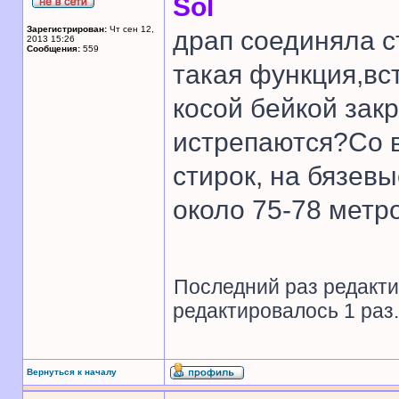
Sol
Зарегистрирован:
Чт сен 12,
драп соединяла с
2013 15:26
Сообщения:
559
такая функция,вс
косой бейкой зак
истрепаются?Со 
стирок, на бязев
около 75-78 метр
Последний раз редакт
редактировалось 1 раз.
Вернуться к началу