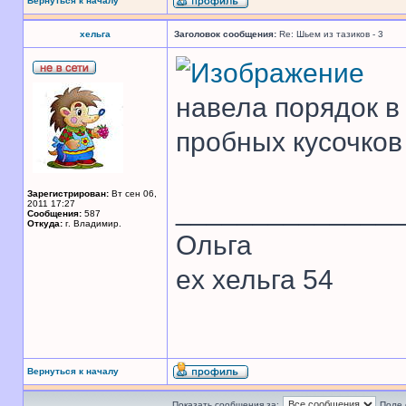
Вернуться к началу
хельга
Заголовок сообщения:
Re: Шьем из тазиков - 3
навела порядок в
пробных кусочков
Зарегистрирован:
Вт сен 06,
______________
2011 17:27
Сообщения:
587
Откуда:
г. Владимир.
Ольга
ex хельга 54
Вернуться к началу
Показать сообщения за:
Поле 