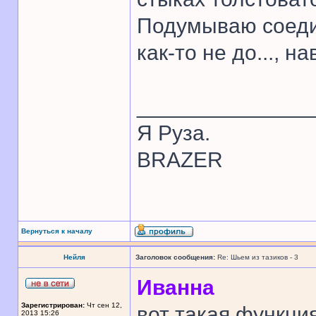
Подумываю соедин
как-то не до..., 
______________
Я Руза.
BRAZER
Вернуться к началу
Нейля
Заголовок сообщения:
Re: Шьем из тазиков - 3
Иванна
Зарегистрирован:
Чт сен 12,
вот такая функци
2013 15:26