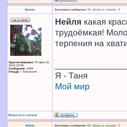
Кролик
Заголовок сообщения:
Re: Шьем из тазиков - 3
Нейля
какая крас
трудоёмкая! Моло
терпения на хват
______________
Зарегистрирован:
Пт фев 19,
2010 15:56
Сообщения:
1068
Откуда:
г. Кингисепп
Я - Таня
Мой мир
Вернуться к началу
Нейля
Заголовок сообщения:
Re: Шьем из тазиков - 3