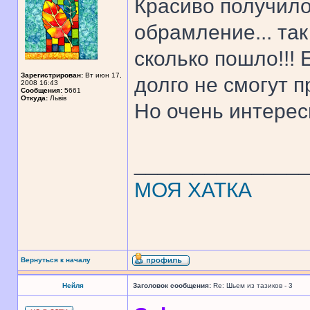
Красиво получило
обрамление... та
сколько пошло!!! 
Зарегистрирован:
Вт июн 17,
долго не смогут 
2008 16:43
Сообщения:
5661
Откуда:
Львів
Но очень интерес
______________
МОЯ ХАТКА
Вернуться к началу
Нейля
Заголовок сообщения:
Re: Шьем из тазиков - 3