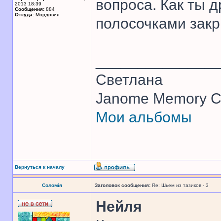
вопроса. Как ты 
2013 18:39
Сообщения:
884
Откуда:
Мордовия
полосочками закр
______________
Светлана
Janome Memory Cr
Мои альбомы
Вернуться к началу
Соломія
Заголовок сообщения:
Re: Шьем из тазиков - 3
Нейля