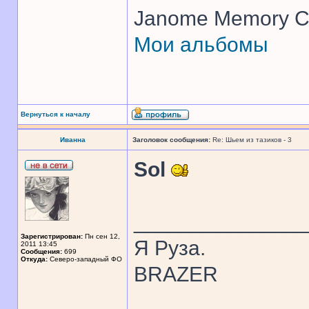
Janome Memory Cr
Мои альбомы
Вернуться к началу
Иванна
Заголовок сообщения:
Re: Шьем из тазиков - 3
Sol
______________
Зарегистрирован:
Пн сен 12,
Я Руза.
2011 13:45
Сообщения:
699
Откуда:
Северо-западный ФО
BRAZER