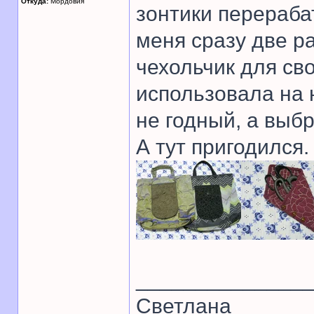
Откуда:
Мордовия
зонтики перераба
меня сразу две р
чехольчик для св
использовала на 
не годный, а выб
А тут пригодился.
______________
Светлана