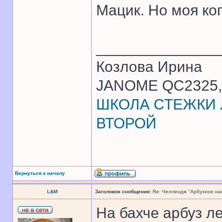
Мацик. Но моя ко
______________
Козлова Ирина
JANOME QC2325, 
ШКОЛА СТЕЖКИ Л
ВТОРОЙ
Вернуться к началу
L&M
Заголовок сообщения:
Re: Челлендж "Арбузное на
На бахче арбуз ле