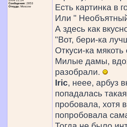
2008 21:24
Сообщения:
2853
Есть картинка в г
Откуда:
Moscow
Или " Необъятный,
А здесь как вкусно
"Вот, бери-ка луч
Откуси-ка мякоть с 
Милые дамы, вдох
разобрали.
Iric
, неее, арбуз 
попадалась такая
пробовала, хотя 
попробовала сама 
Тогда не было ин