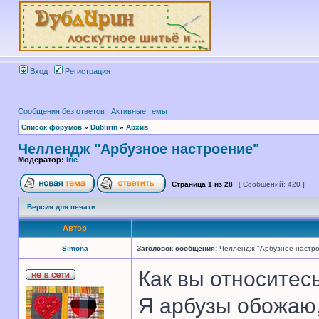
Вход
Регистрация
Сообщения без ответов
|
Активные темы
Список форумов
»
Dublirin
»
Архив
Челлендж "Арбузное настроение"
Модератор:
Iric
Страница
1
из
28
[ Сообщений: 420 ]
Версия для печати
Автор
Simona
Заголовок сообщения:
Челлендж "Арбузное настр
Как вы относитес
Я арбузы обожаю,