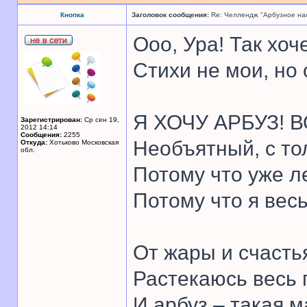
Кнопка
Заголовок сообщения:
Re: Челлендж "Арбузное на
Ооо, Ура! Так хоч
Стихи не мои, но
Я ХОЧУ АРБУЗ! В
Зарегистрирован:
Ср сен 19,
2012 14:14
Сообщения:
2255
Необъятный, с то
Откуда:
Хотьково Московская
обл.
Потому что уже л
Потому что я вес
От жары и счасть
Растекаюсь весь 
И арбуз – такая м