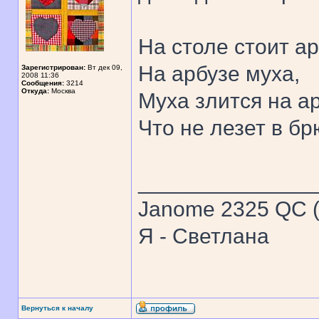
На столе стоит ар
На арбузе муха,
Зарегистрирован:
Вт дек 09,
2008 11:36
Сообщения:
3214
Откуда:
Москва
Муха злится на ар
Что не лезет в бр
______________
Janome 2325 QC (
Я - Светлана
Вернуться к началу