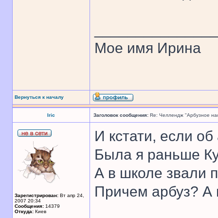
______________
Мое имя Ирина
Вернуться к началу
Iric
Заголовок сообщения:
Re: Челлендж "Арбузное на
И кстати, если об
Была я раньше К
А в школе звали п
Причем арбуз? А 
Зарегистрирован:
Вт апр 24,
2007 20:34
Сообщения:
14379
Откуда:
Киев