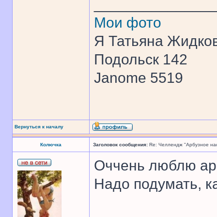
______________
Мои фото
Я Татьяна Жидков
Подольск 142
Janome 5519
Вернуться к началу
Колючка
Заголовок сообщения:
Re: Челлендж "Арбузное на
Оччень люблю ар
Надо подумать, к