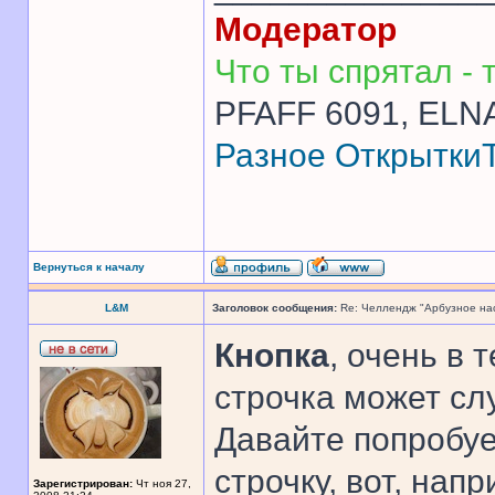
Модератор
Что ты спрятал - т
PFAFF 6091, ELNA
Разное
Открытки
Вернуться к началу
L&M
Заголовок сообщения:
Re: Челлендж "Арбузное на
Кнопка
, очень в 
строчка может сл
Давайте попробу
строчку, вот, напр
Зарегистрирован:
Чт ноя 27,