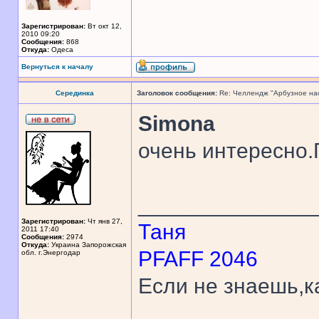
Зарегистрирован:
Вт окт 12,
2010 09:20
Сообщения:
868
Откуда:
Одеса
Вернуться к началу
Серединка
Заголовок сообщения:
Re: Челлендж "Арбузное на
Simona
очень интересно
______________
Зарегистрирован:
Чт янв 27,
Таня
2011 17:40
Сообщения:
2974
Откуда:
Украина Запорожская
PFAFF 2046
обл. г.Энергодар
Если не знаешь,к