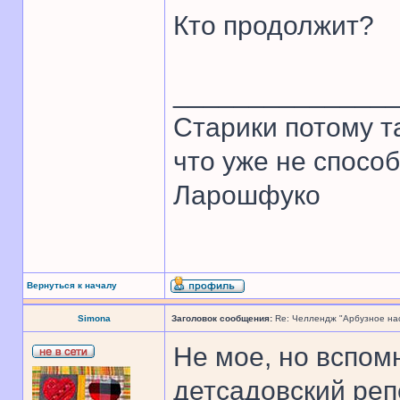
Кто продолжит?
______________
Старики потому т
что уже не спосо
Ларошфуко
Вернуться к началу
Simona
Заголовок сообщения:
Re: Челлендж "Арбузное на
Не мое, но вспом
детсадовский реп