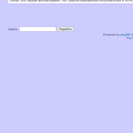
Сейчас этот форум просматривают: нет зарегистрированных пользователей и гости:
Найти:
Powered by
phpBB
©
Рус