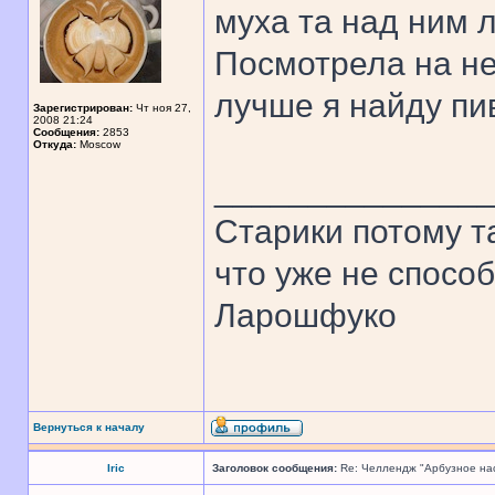
муха та над ним л
Посмотрела на не
лучше я найду пи
Зарегистрирован:
Чт ноя 27,
2008 21:24
Сообщения:
2853
Откуда:
Moscow
______________
Старики потому т
что уже не спосо
Ларошфуко
Вернуться к началу
Iric
Заголовок сообщения:
Re: Челлендж "Арбузное на