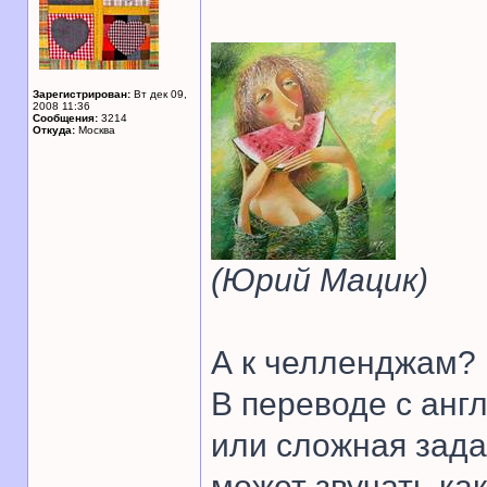
Зарегистрирован:
Вт дек 09,
2008 11:36
Сообщения:
3214
Откуда:
Москва
(Юрий Мацик)
А к челленджам? 
В переводе с англ
или сложная зада
может звучать как