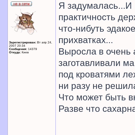
Я задумалась...И 
практичность дер
что-нибуть эдакое
прихватках...
Зарегистрирован:
Вт апр 24,
2007 20:34
Выросла в очень 
Сообщения:
14379
Откуда:
Киев
заготавливали ма
под кроватями ле
ни разу не решил
Что может быть в
Разве что сахарна
______________