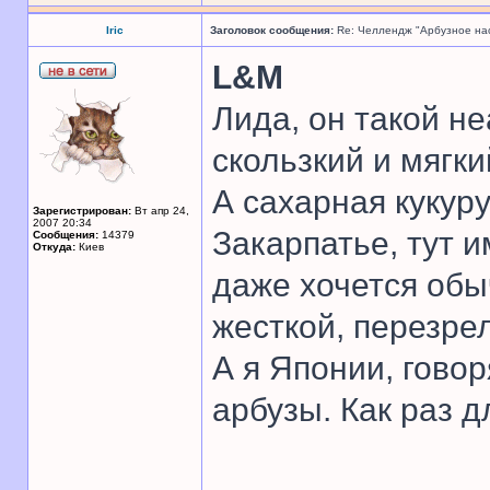
Iric
Заголовок сообщения:
Re: Челлендж "Арбузное на
L&M
Лида, он такой не
скользкий и мягкий
А сахарная кукуру
Зарегистрирован:
Вт апр 24,
2007 20:34
Закарпатье, тут и
Сообщения:
14379
Откуда:
Киев
даже хочется обы
жесткой, перезре
А я Японии, гово
арбузы. Как раз д