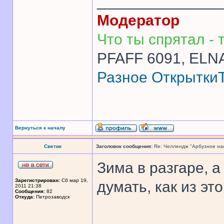
______________
Модератор
Что ты спрятал - т
PFAFF 6091, ELNA
Разное
Открытки
Вернуться к началу
Светик
Заголовок сообщения:
Re: Челлендж "Арбузное на
Зима в разгаре, 
Зарегистрирован:
Сб мар 19,
думать, как из э
2011 21:38
Сообщения:
82
Откуда:
Петрозаводск