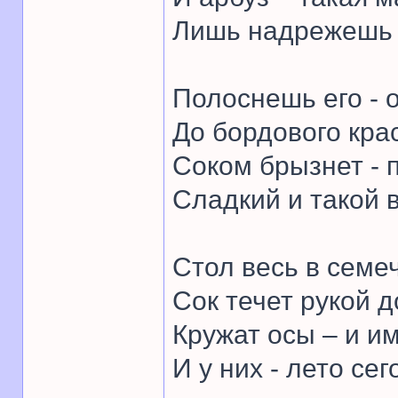
Лишь надрежешь –
Полоснешь его - о
До бордового кра
Соком брызнет - п
Сладкий и такой 
Стол весь в семе
Сок течет рукой д
Кружат осы – и им
И у них - лето сег