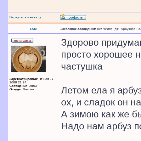
Вернуться к началу
L&M
Заголовок сообщения:
Re: Челлендж "Арбузное на
Здорово придума
просто хорошее н
частушка
Зарегистрирован:
Чт ноя 27,
2008 21:24
Сообщения:
2853
Летом ела я арбуз
Откуда:
Moscow
ох, и сладок он на
А зимою как же б
Надо нам арбуз п