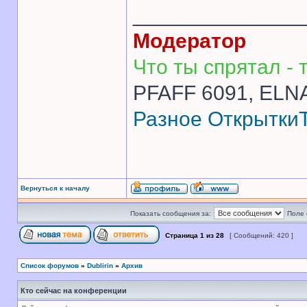
______________
Модератор
Что ты спрятал - т
PFAFF 6091, ELNA
Разное
Открытки
Вернуться к началу
Показать сообщения за:
Поле 
Страница
1
из
28
[ Сообщений: 420 ]
Список форумов
»
Dublirin
»
Архив
Кто сейчас на конференции