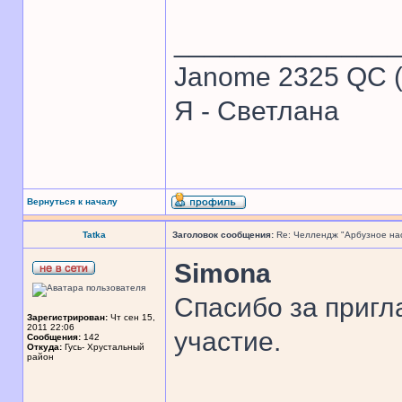
______________
Janome 2325 QC (
Я - Светлана
Вернуться к началу
Tatka
Заголовок сообщения:
Re: Челлендж "Арбузное на
Simona
Спасибо за пригл
Зарегистрирован:
Чт сен 15,
2011 22:06
участие.
Сообщения:
142
Откуда:
Гусь- Хрустальный
район