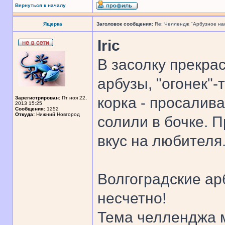
Вернуться к началу
Ящерка
Заголовок сообщения:
Re: Челлендж "Арбузное на
Iric
В засолку прекра
арбузы, "огонек"-
корка - просалив
Зарегистрирован:
Пт ноя 22,
2013 15:25
Сообщения:
1252
Откуда:
Нижний Новгород
солили в бочке. П
вкус на любителя
Волгоградские ар
несчетно!
Тема челленджа м