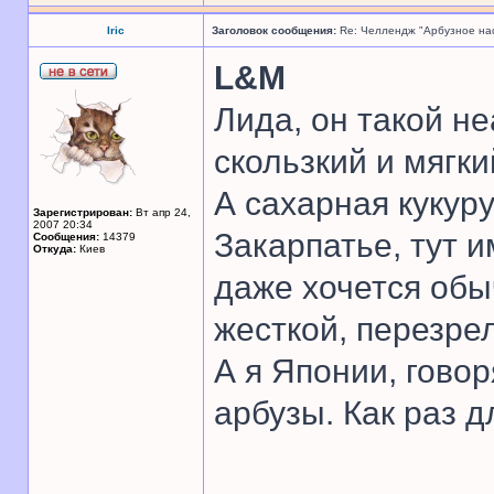
Iric
Заголовок сообщения:
Re: Челлендж "Арбузное на
L&M
Лида, он такой не
скользкий и мягкий
А сахарная кукуру
Зарегистрирован:
Вт апр 24,
2007 20:34
Закарпатье, тут и
Сообщения:
14379
Откуда:
Киев
даже хочется обы
жесткой, перезре
А я Японии, гово
арбузы. Как раз д