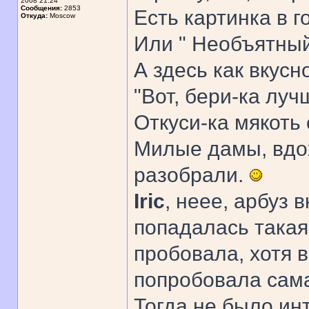
2008 21:24
Сообщения:
2853
Есть картинка в г
Откуда:
Moscow
Или " Необъятный,
А здесь как вкусно
"Вот, бери-ка луч
Откуси-ка мякоть с 
Милые дамы, вдох
разобрали.
Iric
, неее, арбуз 
попадалась такая
пробовала, хотя 
попробовала сама 
Тогда не было ин