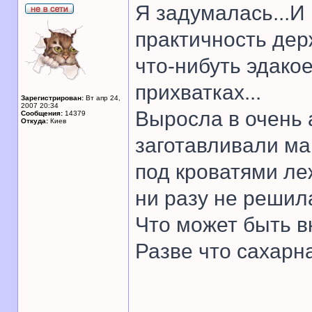
Я задумалась...И 
практичность дер
что-нибуть эдакое
прихватках...
Зарегистрирован:
Вт апр 24,
2007 20:34
Выросла в очень 
Сообщения:
14379
Откуда:
Киев
заготавливали ма
под кроватями ле
ни разу не решил
Что может быть в
Разве что сахарна
______________