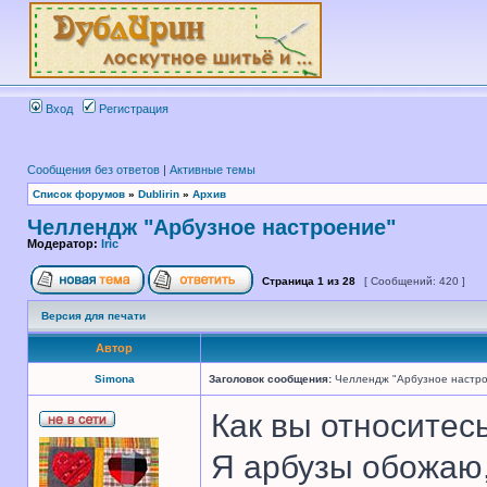
Вход
Регистрация
Сообщения без ответов
|
Активные темы
Список форумов
»
Dublirin
»
Архив
Челлендж "Арбузное настроение"
Модератор:
Iric
Страница
1
из
28
[ Сообщений: 420 ]
Версия для печати
Автор
Simona
Заголовок сообщения:
Челлендж "Арбузное настр
Как вы относитес
Я арбузы обожаю,