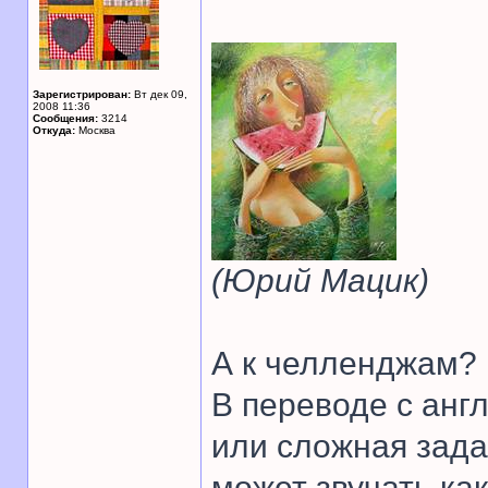
Зарегистрирован:
Вт дек 09,
2008 11:36
Сообщения:
3214
Откуда:
Москва
(Юрий Мацик)
А к челленджам? 
В переводе с англ
или сложная зада
может звучать как