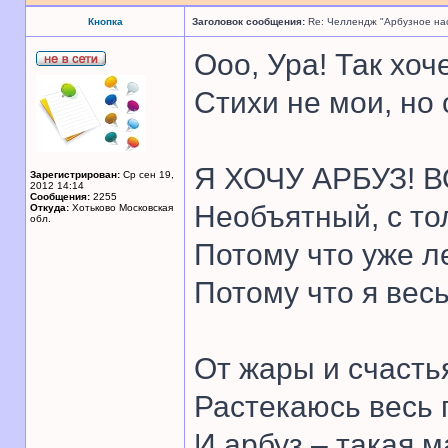
Кнопка
Заголовок сообщения:
Re: Челлендж "Арбузное на
Ооо, Ура! Так хоч
Стихи не мои, но
Я ХОЧУ АРБУЗ! В
Зарегистрирован:
Ср сен 19,
2012 14:14
Сообщения:
2255
Необъятный, с то
Откуда:
Хотьково Московская
обл.
Потому что уже л
Потому что я вес
От жары и счасть
Растекаюсь весь 
И арбуз – такая м