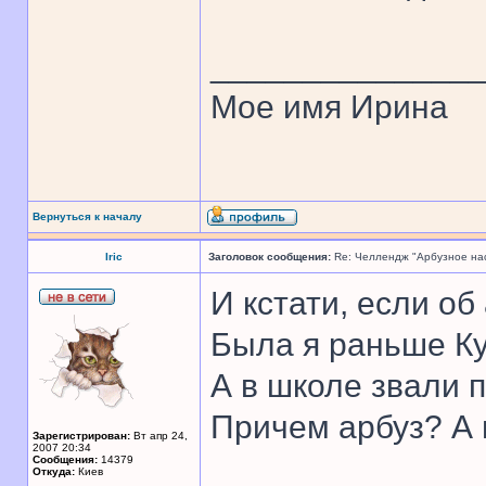
______________
Мое имя Ирина
Вернуться к началу
Iric
Заголовок сообщения:
Re: Челлендж "Арбузное на
И кстати, если об
Была я раньше К
А в школе звали п
Причем арбуз? А 
Зарегистрирован:
Вт апр 24,
2007 20:34
Сообщения:
14379
Откуда:
Киев