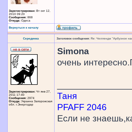
Зарегистрирован:
Вт окт 12,
2010 09:20
Сообщения:
868
Откуда:
Одеса
Вернуться к началу
Серединка
Заголовок сообщения:
Re: Челлендж "Арбузное на
Simona
очень интересно
______________
Зарегистрирован:
Чт янв 27,
Таня
2011 17:40
Сообщения:
2974
Откуда:
Украина Запорожская
PFAFF 2046
обл. г.Энергодар
Если не знаешь,к