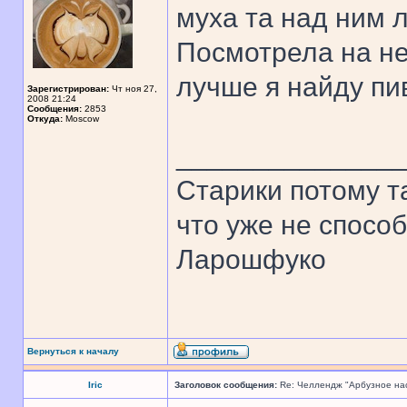
муха та над ним л
Посмотрела на не
лучше я найду пи
Зарегистрирован:
Чт ноя 27,
2008 21:24
Сообщения:
2853
Откуда:
Moscow
______________
Старики потому т
что уже не спосо
Ларошфуко
Вернуться к началу
Iric
Заголовок сообщения:
Re: Челлендж "Арбузное на