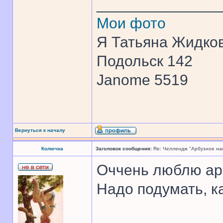
______________
Мои фото
Я Татьяна Жидков
Подольск 142
Janome 5519
Вернуться к началу
Колючка
Заголовок сообщения:
Re: Челлендж "Арбузное на
Оччень люблю ар
Надо подумать, к