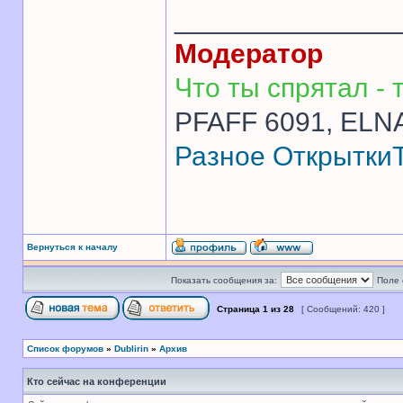
______________
Модератор
Что ты спрятал - т
PFAFF 6091, ELNA
Разное
Открытки
Вернуться к началу
Показать сообщения за:
Поле 
Страница
1
из
28
[ Сообщений: 420 ]
Список форумов
»
Dublirin
»
Архив
Кто сейчас на конференции