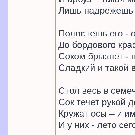
Лишь надрежешь –
Полоснешь его - о
До бордового кра
Соком брызнет - п
Сладкий и такой 
Стол весь в семе
Сок течет рукой д
Кружат осы – и им
И у них - лето сег