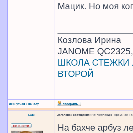
Мацик. Но моя ко
______________
Козлова Ирина
JANOME QC2325, 
ШКОЛА СТЕЖКИ Л
ВТОРОЙ
Вернуться к началу
L&M
Заголовок сообщения:
Re: Челлендж "Арбузное на
На бахче арбуз ле