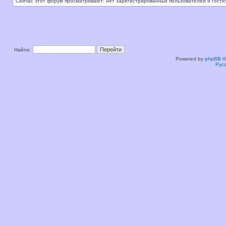
Сейчас этот форум просматривают: нет зарегистрированных пользователей и гости:
Найти:
Powered by
phpBB
©
Рус