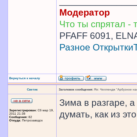
______________
Модератор
Что ты спрятал - т
PFAFF 6091, ELNA
Разное
Открытки
Вернуться к началу
Светик
Заголовок сообщения:
Re: Челлендж "Арбузное на
Зима в разгаре, 
Зарегистрирован:
Сб мар 19,
думать, как из э
2011 21:38
Сообщения:
82
Откуда:
Петрозаводск