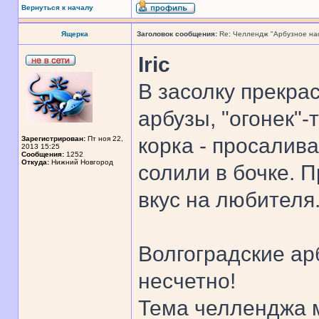
Вернуться к началу
Ящерка
Заголовок сообщения:
Re: Челлендж "Арбузное на
Iric
В засолку прекра
арбузы, "огонек"-
корка - просалив
Зарегистрирован:
Пт ноя 22,
2013 15:25
Сообщения:
1252
Откуда:
Нижний Новгород
солили в бочке. П
вкус на любителя
Волгоградские ар
несчетно!
Тема челленджа м