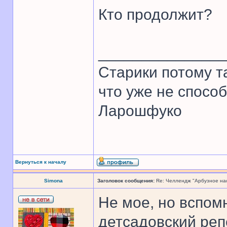
Кто продолжит?
______________
Старики потому т
что уже не спосо
Ларошфуко
Вернуться к началу
Simona
Заголовок сообщения:
Re: Челлендж "Арбузное на
Не мое, но вспом
детсадовский реп