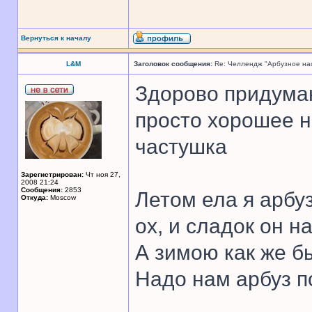
Вернуться к началу
L&M
Заголовок сообщения:
Re: Челлендж "Арбузное на
Здорово придума
просто хорошее н
частушка
Зарегистрирован:
Чт ноя 27,
2008 21:24
Сообщения:
2853
Летом ела я арбуз
Откуда:
Moscow
ох, и сладок он на
А зимою как же б
Надо нам арбуз п