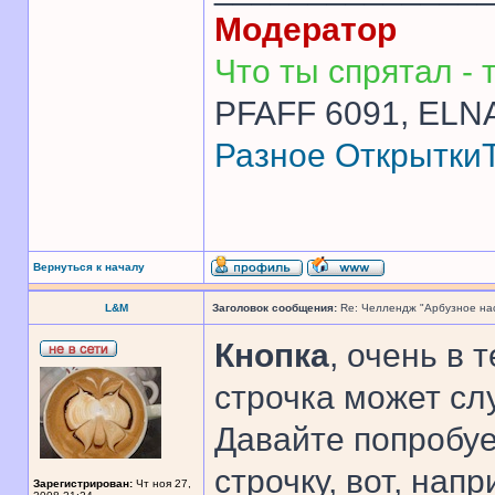
Модератор
Что ты спрятал - т
PFAFF 6091, ELNA
Разное
Открытки
Вернуться к началу
L&M
Заголовок сообщения:
Re: Челлендж "Арбузное на
Кнопка
, очень в 
строчка может сл
Давайте попробу
строчку, вот, напр
Зарегистрирован:
Чт ноя 27,