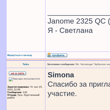
______________
Janome 2325 QC (
Я - Светлана
Вернуться к началу
Tatka
Заголовок сообщения:
Re: Челлендж "Арбузное на
Simona
Спасибо за пригл
Зарегистрирован:
Чт сен 15,
2011 22:06
участие.
Сообщения:
142
Откуда:
Гусь- Хрустальный
район