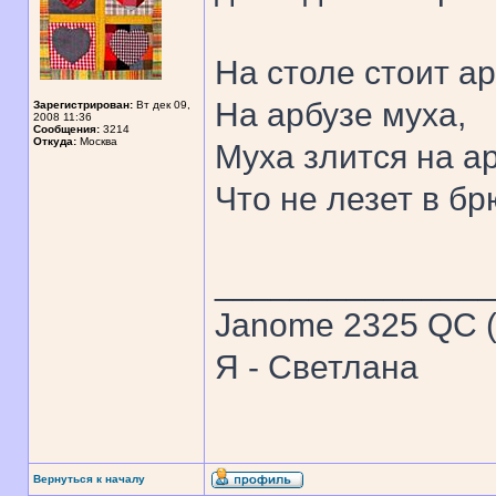
На столе стоит ар
На арбузе муха,
Зарегистрирован:
Вт дек 09,
2008 11:36
Сообщения:
3214
Откуда:
Москва
Муха злится на ар
Что не лезет в бр
______________
Janome 2325 QC (
Я - Светлана
Вернуться к началу