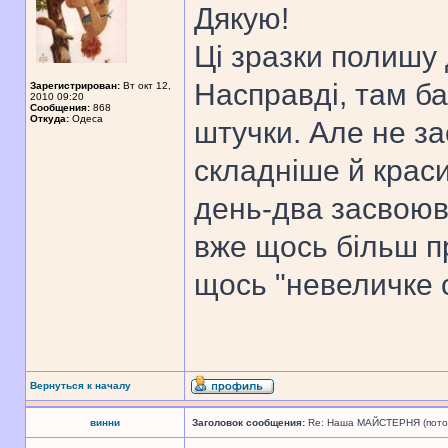
Дякую!
Ці зразки полишу д
Насправді, там ба
Зарегистрирован:
Вт окт 12,
2010 09:20
Сообщения:
868
Откуда:
Одеса
штучки. Але не за
складніше й краси
день-два засвоюв
вже щось більш п
щось "невеличке 
Вернуться к началу
винни
Заголовок сообщения:
Re: Наша МАЙСТЕРНЯ (поточн