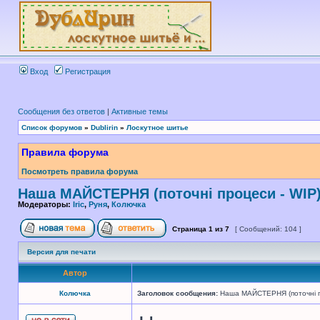
Вход
Регистрация
Сообщения без ответов
|
Активные темы
Список форумов
»
Dublirin
»
Лоскутное шитье
Правила форума
Посмотреть правила форума
Наша МАЙСТЕРНЯ (поточні процеси - WIP
Модераторы:
Iric
,
Руня
,
Колючка
Страница
1
из
7
[ Сообщений: 104 ]
Версия для печати
Автор
Колючка
Заголовок сообщения:
Наша МАЙСТЕРНЯ (поточні п