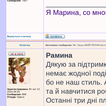
Сообщения:
7807
______________
Я Марина, со мно
Вернуться к началу
Колючка
Заголовок сообщения:
Re: Наша МАЙСТЕРНЯ (поточн
Рамина
Дякую за підтрим
немає жодної поді
бо не наш стиль. 
та й навчитися ро
Зарегистрирован:
Вт окт 12,
2010 09:20
Сообщения:
868
Откуда:
Одеса
Останні три дні п