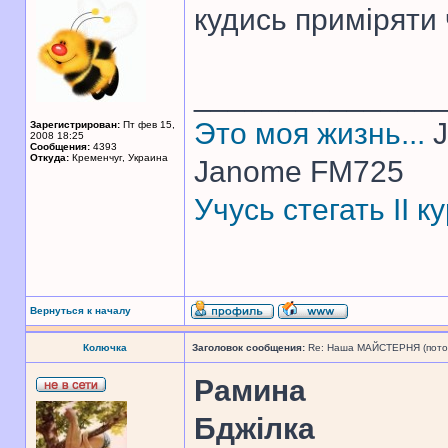
кудись приміряти 
______________
Это моя жизнь...
J
Зарегистрирован:
Пт фев 15,
2008 18:25
Сообщения:
4393
Откуда:
Кременчуг, Украина
Janome FM725
Учусь стегать II 
Вернуться к началу
Колючка
Заголовок сообщения:
Re: Наша МАЙСТЕРНЯ (поточн
Рамина
Бджілка