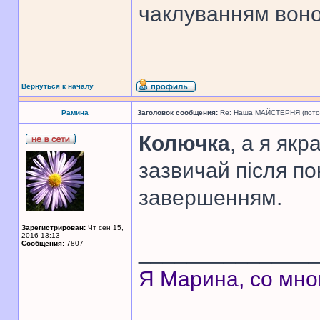
чаклуванням воно
Вернуться к началу
Рамина
Заголовок сообщения:
Re: Наша МАЙСТЕРНЯ (поточн
Колючка
, а я як
зазвичай після пок
завершенням.
Зарегистрирован:
Чт сен 15,
2016 13:13
Сообщения:
7807
______________
Я Марина, со мно