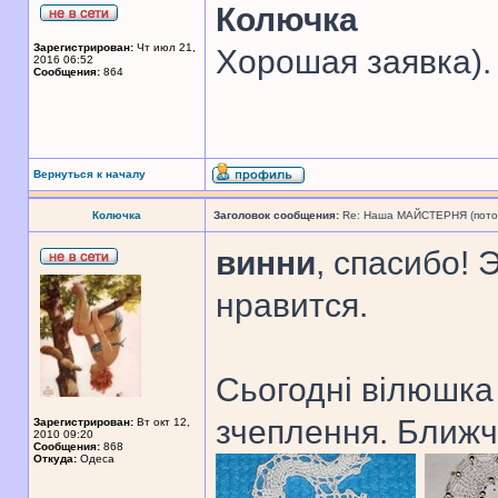
Колючка
Зарегистрирован:
Чт июл 21,
Хорошая заявка).
2016 06:52
Сообщения:
864
Вернуться к началу
Колючка
Заголовок сообщения:
Re: Наша МАЙСТЕРНЯ (поточн
винни
, спасибо! 
нравится.
Сьогодні вілюшка
зчеплення. Ближч
Зарегистрирован:
Вт окт 12,
2010 09:20
Сообщения:
868
Откуда:
Одеса