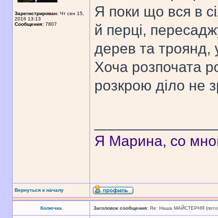
Я поки що вся в с
Зарегистрирован:
Чт сен 15,
2016 13:13
Сообщения:
7807
й перці, пересад
дерев та троянд, 
Хоча розпочата р
розкрою діло не 
______________
Я Марина, со мно
Вернуться к началу
Колючка
Заголовок сообщения:
Re: Наша МАЙСТЕРНЯ (поточн