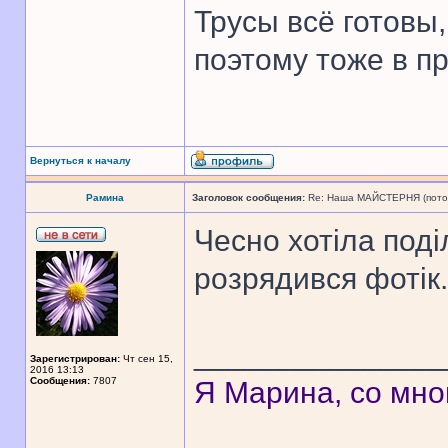
Трусы всё готовы,
поэтому тоже в п
Вернуться к началу
Рамина
Заголовок сообщения:
Re: Наша МАЙСТЕРНЯ (поточн
Чесно хотіла поді
розрядився фотік.
______________
Зарегистрирован:
Чт сен 15,
2016 13:13
Сообщения:
7807
Я Марина, со мно