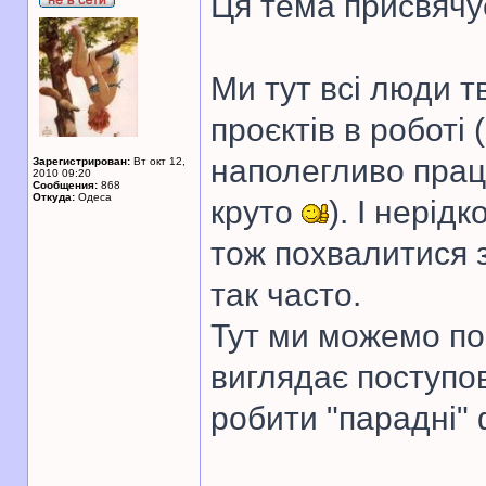
Ця тема присвячу
Ми тут всі люди т
проєктів в роботі
наполегливо прац
Зарегистрирован:
Вт окт 12,
2010 09:20
Сообщения:
868
Откуда:
Одеса
круто
). І нерід
тож похвалитися 
так часто.
Тут ми можемо пок
виглядає поступов
робити "парадні" 