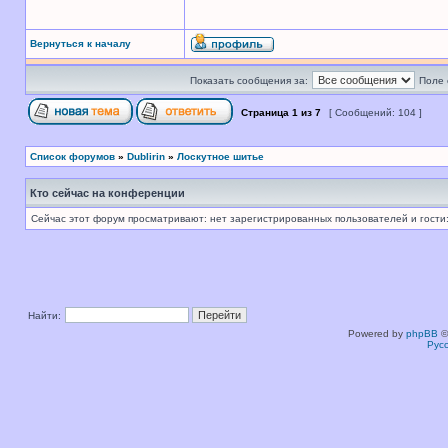
Вернуться к началу
Показать сообщения за:
Поле 
Страница
1
из
7
[ Сообщений: 104 ]
Список форумов
»
Dublirin
»
Лоскутное шитье
Кто сейчас на конференции
Сейчас этот форум просматривают: нет зарегистрированных пользователей и гости:
Найти:
Powered by
phpBB
©
Рус