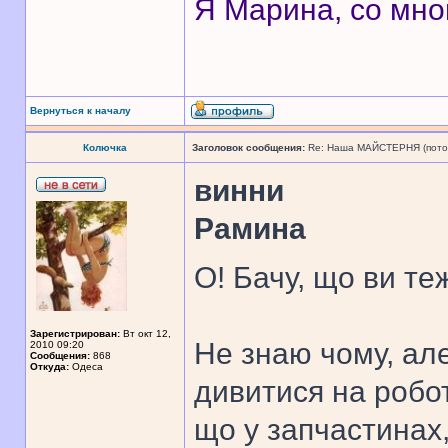
Я Марина, со мно
Вернуться к началу
Колючка
Заголовок сообщения:
Re: Наша МАЙСТЕРНЯ (поточн
винни
Рамина
О! Бачу, що ви те
Зарегистрирован:
Вт окт 12,
Не знаю чому, ал
2010 09:20
Сообщения:
868
Откуда:
Одеса
дивитися на робот
що у запчастинах,