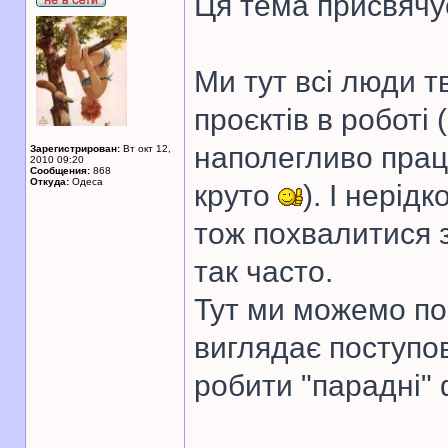
Ця тема присвячу
Ми тут всі люди т
проєктів в роботі
наполегливо прац
Зарегистрирован:
Вт окт 12,
2010 09:20
Сообщения:
868
Откуда:
Одеса
круто
). І нерід
тож похвалитися 
так часто.
Тут ми можемо пок
виглядає поступов
робити "парадні" 