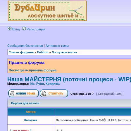
Вход
Регистрация
Сообщения без ответов
|
Активные темы
Список форумов
»
Dublirin
»
Лоскутное шитье
Правила форума
Посмотреть правила форума
Наша МАЙСТЕРНЯ (поточні процеси - WIP
Модераторы:
Iric
,
Руня
,
Колючка
Страница
1
из
7
[ Сообщений: 104 ]
Версия для печати
Автор
Колючка
Заголовок сообщения:
Наша МАЙСТЕРНЯ (поточні п