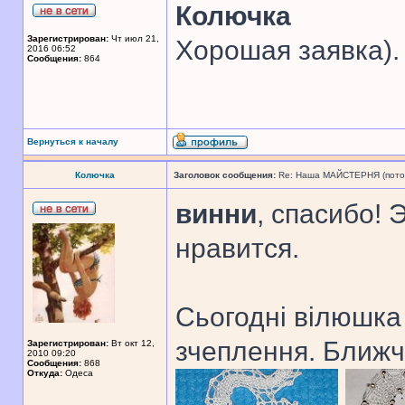
Колючка
Зарегистрирован:
Чт июл 21,
Хорошая заявка).
2016 06:52
Сообщения:
864
Вернуться к началу
Колючка
Заголовок сообщения:
Re: Наша МАЙСТЕРНЯ (поточн
винни
, спасибо! 
нравится.
Сьогодні вілюшка
зчеплення. Ближч
Зарегистрирован:
Вт окт 12,
2010 09:20
Сообщения:
868
Откуда:
Одеса