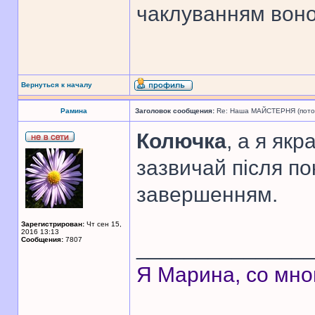
чаклуванням воно
Вернуться к началу
Рамина
Заголовок сообщения:
Re: Наша МАЙСТЕРНЯ (поточн
Колючка
, а я як
зазвичай після пок
завершенням.
Зарегистрирован:
Чт сен 15,
2016 13:13
Сообщения:
7807
______________
Я Марина, со мно