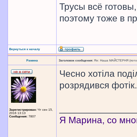
Трусы всё готовы,
поэтому тоже в п
Вернуться к началу
Рамина
Заголовок сообщения:
Re: Наша МАЙСТЕРНЯ (поточн
Чесно хотіла поді
розрядився фотік.
______________
Зарегистрирован:
Чт сен 15,
2016 13:13
Сообщения:
7807
Я Марина, со мно