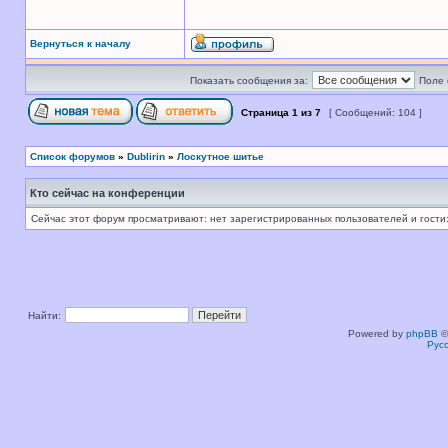
Вернуться к началу
Показать сообщения за:
Поле 
Страница
1
из
7
[ Сообщений: 104 ]
Список форумов
»
Dublirin
»
Лоскутное шитье
Кто сейчас на конференции
Сейчас этот форум просматривают: нет зарегистрированных пользователей и гости:
Найти:
Powered by
phpBB
©
Рус