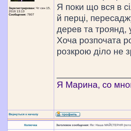
Я поки що вся в с
Зарегистрирован:
Чт сен 15,
2016 13:13
Сообщения:
7807
й перці, пересад
дерев та троянд, 
Хоча розпочата р
розкрою діло не 
______________
Я Марина, со мно
Вернуться к началу
Колючка
Заголовок сообщения:
Re: Наша МАЙСТЕРНЯ (поточн