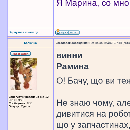
Я Марина, со мно
Вернуться к началу
Колючка
Заголовок сообщения:
Re: Наша МАЙСТЕРНЯ (поточн
винни
Рамина
О! Бачу, що ви те
Зарегистрирован:
Вт окт 12,
Не знаю чому, ал
2010 09:20
Сообщения:
868
Откуда:
Одеса
дивитися на робот
що у запчастинах,