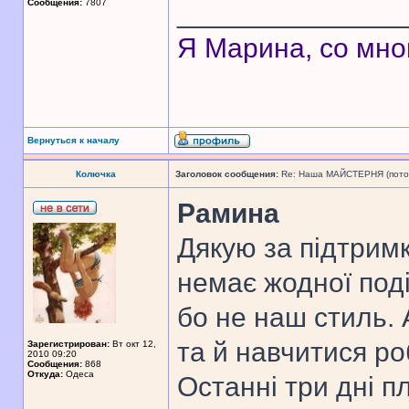
Сообщения:
7807
______________
Я Марина, со мно
Вернуться к началу
Колючка
Заголовок сообщения:
Re: Наша МАЙСТЕРНЯ (поточн
Рамина
Дякую за підтрим
немає жодної поді
бо не наш стиль. 
та й навчитися ро
Зарегистрирован:
Вт окт 12,
2010 09:20
Сообщения:
868
Откуда:
Одеса
Останні три дні п