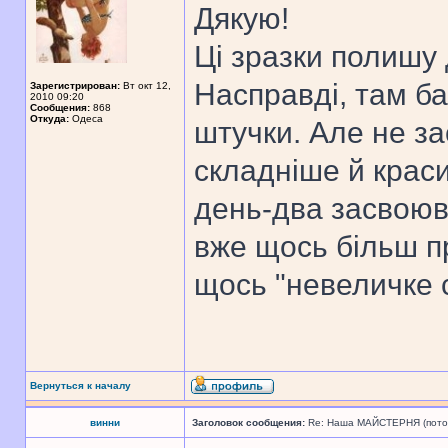
Дякую!
Ці зразки полишу д
Насправді, там ба
Зарегистрирован:
Вт окт 12,
2010 09:20
Сообщения:
868
Откуда:
Одеса
штучки. Але не за
складніше й краси
день-два засвоюв
вже щось більш п
щось "невеличке 
Вернуться к началу
винни
Заголовок сообщения:
Re: Наша МАЙСТЕРНЯ (поточн