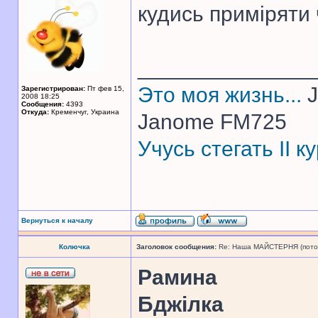
кудись приміряти 
______________
Это моя жизнь...
J
Зарегистрирован:
Пт фев 15,
2008 18:25
Сообщения:
4393
Откуда:
Кременчуг, Украина
Janome FM725
Учусь стегать II 
Вернуться к началу
Колючка
Заголовок сообщения:
Re: Наша МАЙСТЕРНЯ (поточн
Рамина
Бджілка