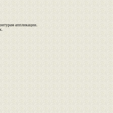
контурам аппликации.
к.