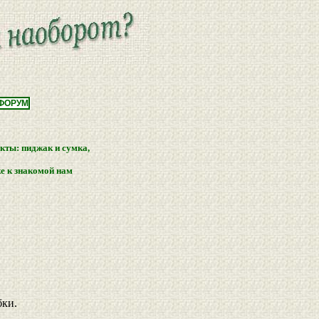
ФОРУМ
ты: пиджак и сумка,
е к знакомой нам
бки.