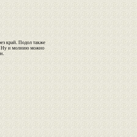
ез край. Подол также
х. Ну и молнию можно
н.