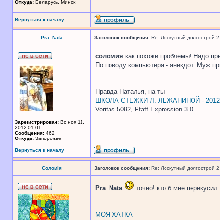
Откуда:
Беларусь, Минск
Вернуться к началу
Pra_Nata
Заголовок сообщения:
Re: Лоскутный долгострой 2
соломия
как похожи проблемы! Надо при
По поводу компьютера - анекдот. Муж при
_________________
Правда Наталья, на ты
ШКОЛА СТЕЖКИ Л. ЛЕЖАНИНОЙ - 2012
Veritas 5092, Pfaff Expression 3.0
Зарегистрирован:
Вс ноя 11,
2012 01:01
Сообщения:
462
Откуда:
Запорожье
Вернуться к началу
Соломія
Заголовок сообщения:
Re: Лоскутный долгострой 2
Pra_Nata
точно! кто б мне перекусил 
_________________
МОЯ ХАТКА