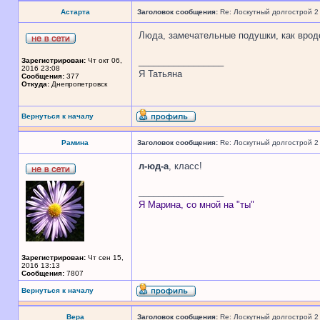
Астарта
Заголовок сообщения:
Re: Лоскутный долгострой 2
Люда, замечательные подушки, как вроде
_________________
Зарегистрирован:
Чт окт 06,
2016 23:08
Я Татьяна
Сообщения:
377
Откуда:
Днепропетровск
Вернуться к началу
Рамина
Заголовок сообщения:
Re: Лоскутный долгострой 2
л-юд-а
, класс!
_________________
Я Марина, со мной на "ты"
Зарегистрирован:
Чт сен 15,
2016 13:13
Сообщения:
7807
Вернуться к началу
Вера
Заголовок сообщения:
Re: Лоскутный долгострой 2