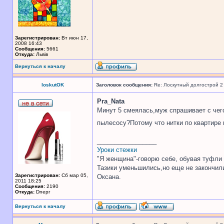
Зарегистрирован:
Вт июн 17,
2008 16:43
Сообщения:
5661
Откуда:
Львів
Вернуться к началу
loskutOK
Заголовок сообщения:
Re: Лоскутный долгострой 2
Pra_Nata
Минут 5 смеялась,муж спрашивает с чег
пылесосу?Потому что нитки по квартире
_________________
Уроки стежки
"Я женщина"-говорю себе, обувая туфли 
Тазики уменьшились,но еще не закончил
Зарегистрирован:
Сб мар 05,
Оксана.
2011 18:25
Сообщения:
2190
Откуда:
Dnepr
Вернуться к началу