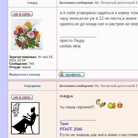
л-юд-а
Заголовок сообщения:
Re: Лоскутный долгострой 2
а я себя уговорила садиться к компу тол
часу ночи,если уж в 12 не легла,а инач
одеяло,но до конца сил и настроя не хв
_________________
просто Люда
veritas elna
Зарегистрирован:
Чт сен 15,
2011 22:16
Сообщения:
744
Откуда:
киров
Вернуться к началу
Серединка
Заголовок сообщения:
Re: Лоскутный долгострой 2
л-юд-а
ты наша героиня!!!
_________________
Таня
PFAFF 2046
Если не знаешь,как жить-живи счастливо