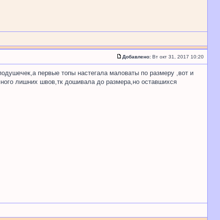
Добавлено:
Вт окт 31, 2017 10:20
подушечек,а первые топы настегала маловаты по размеру ,вот и
много лишних швов,тк дошивала до размера,но оставшихся