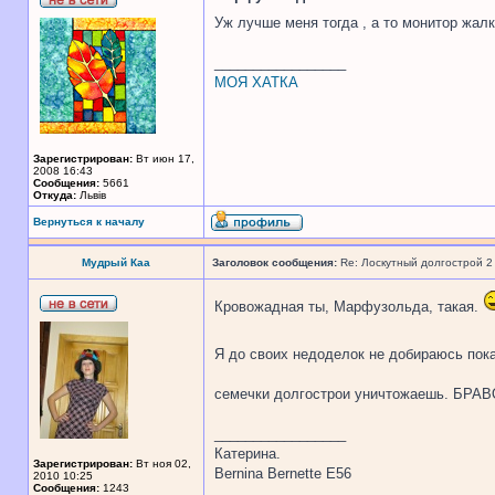
Уж лучше меня тогда , а то монитор жал
_________________
МОЯ ХАТКА
Зарегистрирован:
Вт июн 17,
2008 16:43
Сообщения:
5661
Откуда:
Львів
Вернуться к началу
Мудрый Каа
Заголовок сообщения:
Re: Лоскутный долгострой 2
Кровожадная ты, Марфузольда, такая.
Я до своих недоделок не добираюсь пока
семечки долгострои уничтожаешь. БРА
_________________
Катерина.
Зарегистрирован:
Вт ноя 02,
Bernina Bernette E56
2010 10:25
Сообщения:
1243