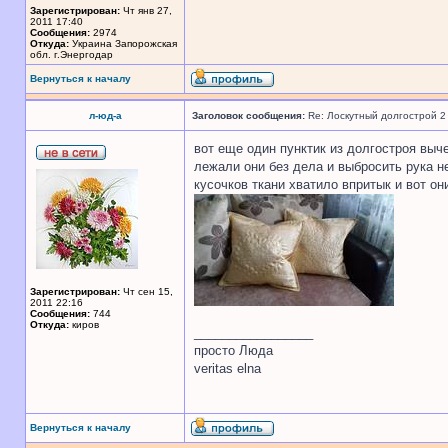
Зарегистрирован:
Чт янв 27,
2011 17:40
Сообщения:
2974
Откуда:
Украина Запорожская
обл. г.Энергодар
Вернуться к началу
л-юд-а
Заголовок сообщения:
Re: Лоскутный долгострой 2
вот еще один пунктик из долгостроя выч
лежали они без дела и выбросить рука н
кусочков ткани хватило впритык и вот они
Зарегистрирован:
Чт сен 15,
2011 22:16
Сообщения:
744
Откуда:
киров
_________________
просто Люда
veritas elna
Вернуться к началу