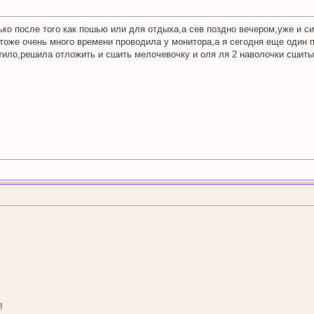
ько после того как пошью или для отдыха,а сев поздно вечером,уже и си
е тоже очень много времени проводила у монитора,а я сегодня еще один 
атило,решила отложить и сшить мелочевочку и оля ля 2 наволочки сшит
!