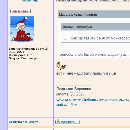
Масленица
Заголовок сообщения:
Re: Лоскутный долгострой 2
Марфузольда писал(а):
соломия писал(а):
...... Как заставить себя от монитора
Зарегистрирован:
Вс окт 27,
2013 15:21
Бейсбольной битой можно шарахнуть... 
Сообщения:
267
Откуда:
Светловодск
вот и мне надо биту прикупить...н
_________________
Людмила Воронина
janome QC 2325
Школа стежки Любови Лежаниной, экс-ку
мой альбом
Вернуться к началу