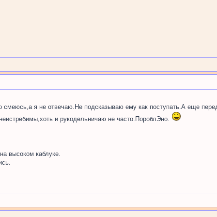
о смеюсь,а я не отвечаю.Не подсказываю ему как поступать.А еще пере
 неистребимы,хоть и рукодельничаю не часто.ПороблЭно.
на высоком каблуке.
ись.