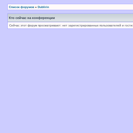
Список форумов
»
Dublirin
Кто сейчас на конференции
Сейчас этот форум просматривают: нет зарегистрированных пользователей и гости: