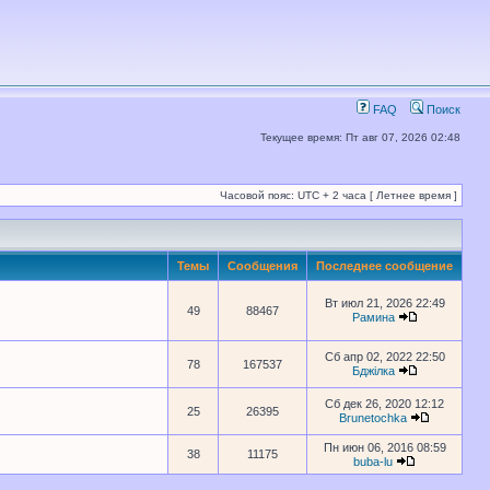
FAQ
Поиск
Текущее время: Пт авг 07, 2026 02:48
Часовой пояс: UTC + 2 часа [ Летнее время ]
Темы
Сообщения
Последнее сообщение
Вт июл 21, 2026 22:49
49
88467
Рамина
Сб апр 02, 2022 22:50
78
167537
Бджілка
Сб дек 26, 2020 12:12
25
26395
Brunetochka
Пн июн 06, 2016 08:59
38
11175
buba-lu