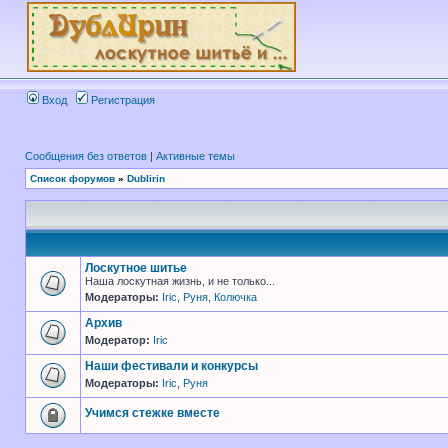
Вход
Регистрация
Сообщения без ответов
|
Активные темы
Список форумов
»
Dublirin
Лоскутное шитье
Наша лоскутная жизнь, и не только...
Модераторы:
Iric
,
Руня
,
Колючка
Архив
Модератор:
Iric
Наши фестивали и конкурсы
Модераторы:
Iric
,
Руня
Учимся стежке вместе