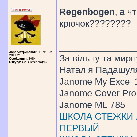
Regenbogen
, а 
крючок????????
______________
Зарегистрирован:
Пн сен 26,
За вiльну та мирн
2011 21:38
Сообщения:
3084
Откуда:
UA, Свiтловодськ
Наталiя Падашул
Janome My Excel
Janome Cover Pr
Janome ML 785
ШКОЛА СТЕЖКИ Л
ПЕРВЫЙ