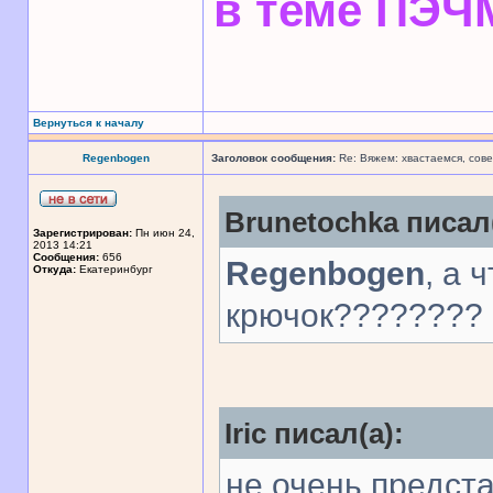
в теме ПЭ
Вернуться к началу
Regenbogen
Заголовок сообщения:
Re: Вяжем: хвастаемся, сове
Brunetochka писал(
Зарегистрирован:
Пн июн 24,
2013 14:21
Сообщения:
656
Regenbogen
, а
Откуда:
Екатеринбург
крючок????????
Iric писал(а):
не очень предста