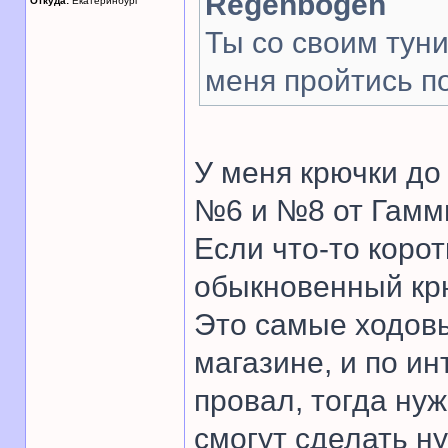
Regenbogen
Откуда:
Екатеринбург
Ты со своим тун
меня пройтись п
У меня крючки д
№6 и №8 от Гамм
Если что-то корот
обыкновенный кр
Это самые ходовы
магазине, и по и
провал, тогда ну
смогут сделать н