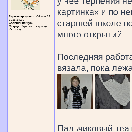
у нее терпения н
картинках и по не
Зарегистрирован:
Сб сен 24,
2011 18:55
старшей школе по
Сообщения:
504
Откуда:
УкраЇна, Енергодар,
Ужгород
много открытий.
Последняя работа
вязала, пока лежа
Пальчиковый теат