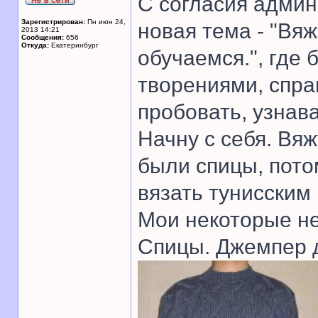
С согласия адми
Зарегистрирован:
Пн июн 24,
новая тема - "Вяж
2013 14:21
Сообщения:
656
Откуда:
Екатеринбург
обучаемся.", где 
творениями, спра
пробовать, узнава
Начну с себя. Вяж
были спицы, пото
вязать тунисским
Мои некоторые н
Спицы. Джемпер 