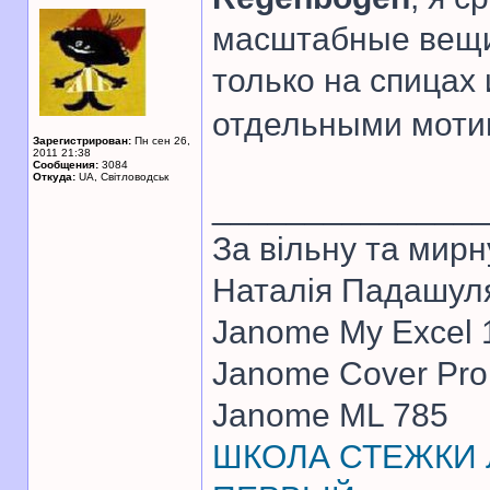
масштабные вещи
только на спицах 
отдельными мотив
Зарегистрирован:
Пн сен 26,
2011 21:38
Сообщения:
3084
Откуда:
UA, Свiтловодськ
______________
За вiльну та мирн
Наталiя Падашул
Janome My Excel
Janome Cover Pr
Janome ML 785
ШКОЛА СТЕЖКИ Л