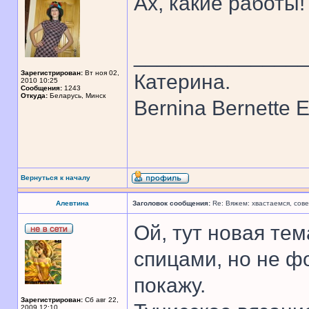
Ах, какие работы
______________
Зарегистрирован:
Вт ноя 02,
Катерина.
2010 10:25
Сообщения:
1243
Откуда:
Беларусь, Минск
Bernina Bernette 
Вернуться к началу
Алевтина
Заголовок сообщения:
Re: Вяжем: хвастаемся, сове
Ой, тут новая тем
спицами, но не ф
покажу.
Зарегистрирован:
Сб авг 22,
2009 12:10