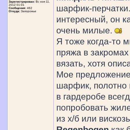
Зарегистрирован:
Вс ноя 11,
2012 01:01
шарфик-перчатки.
Сообщения:
462
Откуда:
Запорожье
интересный, он к
очень милые.
Я тоже когда-то м
пряжа в закромах
вязать, хотя опис
Мое предложение 
шарфик, полотно 
в гардеробе всег
попробовать жиле
из х/б или вискоз
Regenbogen
как 