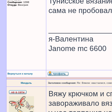
Тунисское вязани
Сообщения:
1098
Откуда:
Венгрия
сама не пробовал
______________
я-Валентина
Janome mc 6600
Вернуться к началу
Миндаль
Заголовок сообщения:
Re: Вяжем: хвастаемся, сове
Вяжу крючком и с
завораживало вяз