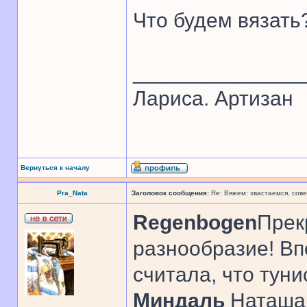
Что будем вязать
______________
Лариса. Артизан
Вернуться к началу
Pra_Nata
Заголовок сообщения:
Re: Вяжем: хвастаемся, сове
Regenbogen
Прек
разнообразие! Вп
считала, что тун
Миндаль
Наташа,