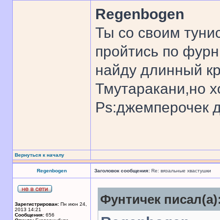
Regenbogen
Ты со своим туни
пройтись по фурн
найду длинный к
Тмутаракани,но х
Ps:джемперочек д
Вернуться к началу
Regenbogen
Заголовок сообщения:
Re: вязальные хвастушки
Фунтичек писал(а)
Зарегистрирован:
Пн июн 24,
2013 14:21
Сообщения:
656