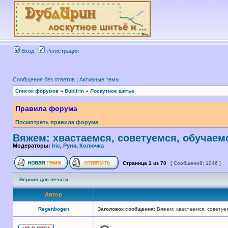
Вход
Регистрация
Сообщения без ответов
|
Активные темы
Список форумов
»
Dublirin
»
Лоскутное шитье
Правила форума
Посмотреть правила форума
Вяжем: хвастаемся, советуемся, обучаем
Модераторы:
Iric
,
Руня
,
Колючка
Страница
1
из
70
[ Сообщений: 1046 ]
Версия для печати
Автор
Regenbogen
Заголовок сообщения:
Вяжем: хвастаемся, советуем