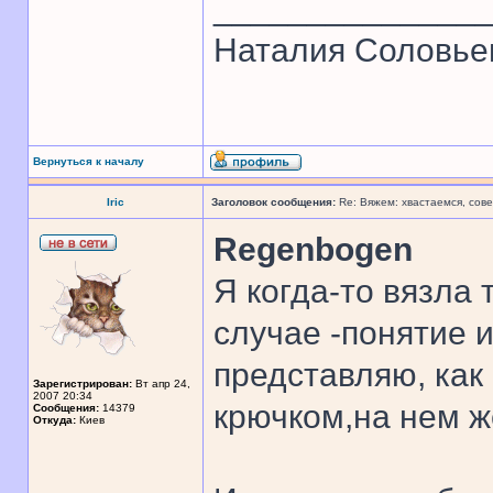
______________
Наталия Соловье
Вернуться к началу
Iric
Заголовок сообщения:
Re: Вяжем: хвастаемся, сове
Regenbogen
Я когда-то вязла 
случае -понятие 
представляю, как
Зарегистрирован:
Вт апр 24,
2007 20:34
крючком,на нем ж
Сообщения:
14379
Откуда:
Киев