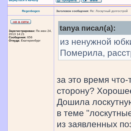
Вернуться к началу
Regenbogen
Заголовок сообщения:
Re: Лоскутный долгострой
tanya писал(а):
Зарегистрирован:
Пн июн 24,
2013 14:21
Сообщения:
656
из ненужной юбк
Откуда:
Екатеринбург
Померила, расст
за это время что
сторону? Хорошее
Дошила лоскутную
в теме "лоскутны
из заявленных по