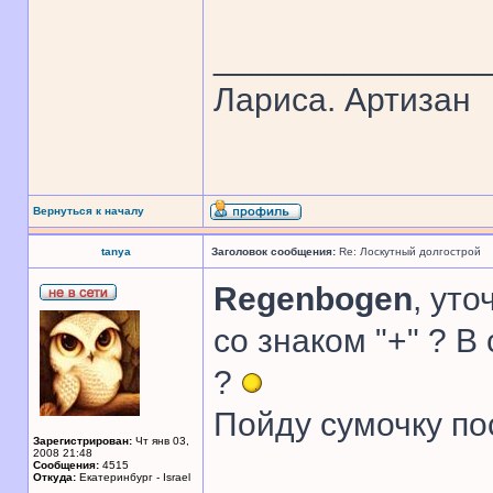
______________
Лариса. Артизан
Вернуться к началу
tanya
Заголовок сообщения:
Re: Лоскутный долгострой
Regenbogen
, уто
со знаком "+" ? 
?
Пойду сумочку п
Зарегистрирован:
Чт янв 03,
2008 21:48
Сообщения:
4515
Откуда:
Екатеринбург - Israel