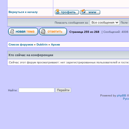
Вернуться к началу
Показать сообщения за:
Поле 
Страница
255
из
268
[ Сообщений: 4006
Список форумов
»
Dublirin
»
Архив
Кто сейчас на конференции
Сейчас этот форум просматривают: нет зарегистрированных пользователей и гости:
Найти:
Powered by
phpBB
©
Рус