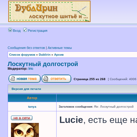
Вход
Регистрация
Сообщения без ответов
|
Активные темы
Список форумов
»
Dublirin
»
Архив
Лоскутный долгострой
Модератор:
Iric
Страница
255
из
268
[ Сообщений: 4006
Версия для печати
Автор
tanya
Заголовок сообщения:
Re: Лоскутный долгострой
Lucie
, есть еще 