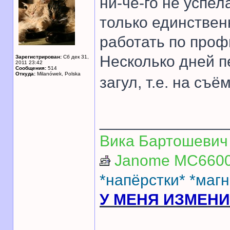
ни-че-го не успел
только единствен
работать по проф
Несколько дней п
Зарегистрирован:
Сб дек 31,
2011 23:42
Сообщения:
514
Откуда:
Milanówek, Polska
загул, т.е. на съё
______________
Вика Бартошевич
Janome MC6600
*напёрстки*
*магн
У МЕНЯ ИЗМЕН