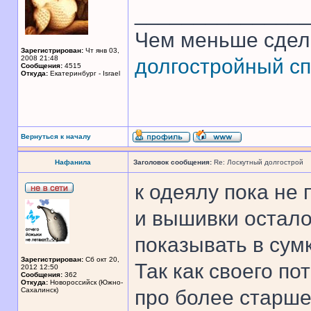
______________
Чем меньше сдел
Зарегистрирован:
Чт янв 03,
2008 21:48
долгостройный сп
Сообщения:
4515
Откуда:
Екатеринбург - Israel
Вернуться к началу
Нафанила
Заголовок сообщения:
Re: Лоскутный долгострой
к одеялу пока не 
и вышивки остало
показывать в сумк
Зарегистрирован:
Сб окт 20,
Так как своего по
2012 12:50
Сообщения:
362
Откуда:
Новороссийск (Южно-
Сахалинск)
про более старше