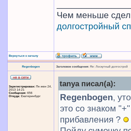
______________
Чем меньше сдел
долгостройный сп
Вернуться к началу
Regenbogen
Заголовок сообщения:
Re: Лоскутный долгострой
tanya писал(а):
Зарегистрирован:
Пн июн 24,
2013 14:21
Сообщения:
656
Regenbogen
, ут
Откуда:
Екатеринбург
это со знаком "+
прибавления ?
Пойду сумочку п