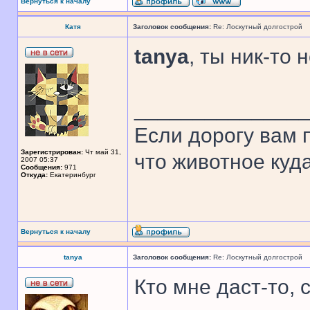
Вернуться к началу
Катя
Заголовок сообщения:
Re: Лоскутный долгострой
tanya
, ты ник-то 
______________
Если дорогу вам п
Зарегистрирован:
Чт май 31,
что животное куда
2007 05:37
Сообщения:
971
Откуда:
Екатеринбург
Вернуться к началу
tanya
Заголовок сообщения:
Re: Лоскутный долгострой
Кто мне даст-то, 