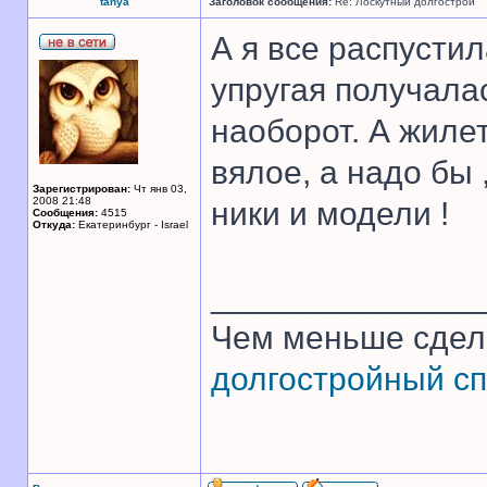
tanya
Заголовок сообщения:
Re: Лоскутный долгострой
А я все распустил
упругая получала
наоборот. А жиле
вялое, а надо бы
Зарегистрирован:
Чт янв 03,
2008 21:48
ники и модели !
Сообщения:
4515
Откуда:
Екатеринбург - Israel
______________
Чем меньше сдел
долгостройный сп