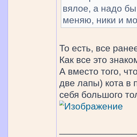
вялое, а надо б
меняю, ники и мо
То есть, все ране
Как все это знако
А вместо того, чт
две лапы) кота в 
себя большого то
______________