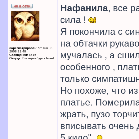
Нафанила
, все 
сила !
Я покончила с син
на обтачки рукаво
Зарегистрирован:
Чт янв 03,
2008 21:48
мучалась , а сши
Сообщения:
4515
Откуда:
Екатеринбург - Israel
особенного , пла
только симпатиш
Но похоже, что и
платье. Померила
жрать, пузо торчи
вписывать очень 
5 кило".