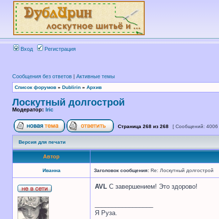
Вход
Регистрация
Сообщения без ответов
|
Активные темы
Список форумов
»
Dublirin
»
Архив
Лоскутный долгострой
Модератор:
Iric
Страница
268
из
268
[ Сообщений: 4006
Версия для печати
Автор
Иванна
Заголовок сообщения:
Re: Лоскутный долгострой
AVL
С завершением! Это здорово!
_________________
Я Руза.