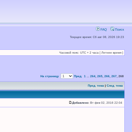
FAQ
Поиск
Текущее время: Сб авг 08, 2026 19:23
Часовой пояс: UTC + 2 часа [ Летнее время ]
На страницу
Пред.
1
...
264
,
265
,
266
,
267
,
268
Пред. тема
|
След. тема
Добавлено:
Вт фев 02, 2016 22:04