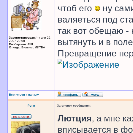
чтоб его
ну сами
валяеться под ст
так вот обещаю -
Зарегистрирован:
Чт апр 26,
вытянуть и в пол
2007 20:08
Сообщения:
438
Откуда:
Вильнюс ЛИТВА
Превращение перв
Вернуться к началу
Руня
Заголовок сообщения:
Лютция
, а мне к
вписывается в фо