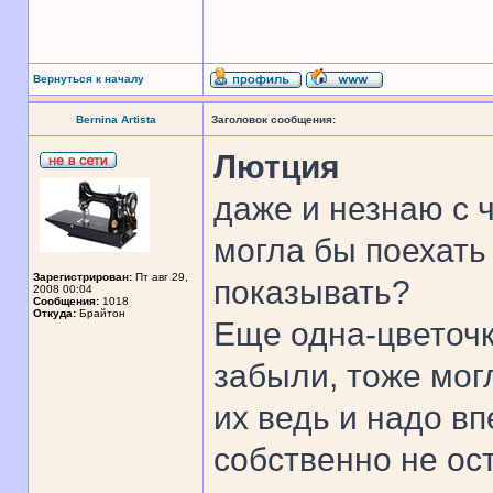
Вернуться к началу
Bernina Artista
Заголовок сообщения:
Лютция
даже и незнаю с 
могла бы поехать 
Зарегистрирован:
Пт авг 29,
показывать?
2008 00:04
Сообщения:
1018
Откуда:
Брайтон
Еще одна-цветочк
забыли, тоже мог
их ведь и надо в
собственно не ос