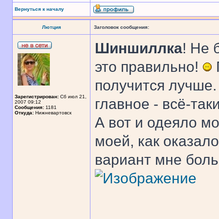
Вернуться к началу
Лютция
Заголовок сообщения:
Шиншиллка
! Не
это правильно!
получится лучше
Зарегистрирован:
Сб июл 21,
главное - всё-так
2007 09:12
Сообщения:
1181
Откуда:
Нижневартовск
А вот и одеяло мо
моей, как оказал
вариант мне боль
______________