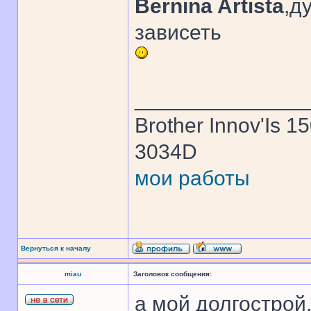
Bernina Artista
,д
зависеть
______________
Brother Innov'Is 1
3034D
мои работы
Вернуться к началу
miau
Заголовок сообщения:
а мой долгострой