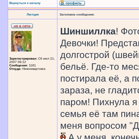
Вернуться к началу
Лютция
Заголовок сообщения:
Шиншиллка
! Фот
Девочки! Предста
долгострой (швей
Зарегистрирован:
Сб июл 21,
2007 09:12
бельё. Где-то мес
Сообщения:
1181
Откуда:
Нижневартовск
постирала её, а п
зараза, не гладит
паром! Пихнула я 
семья её там пин
меня вопросом "Д
А у меня, конечн