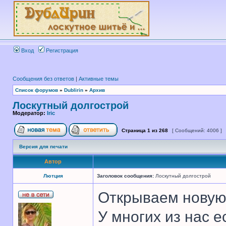
Вход
Регистрация
Сообщения без ответов
|
Активные темы
Список форумов
»
Dublirin
»
Архив
Лоскутный долгострой
Модератор:
Iric
Страница
1
из
268
[ Сообщений: 4006 ]
Версия для печати
Автор
Лютция
Заголовок сообщения:
Лоскутный долгострой
Открываем новую 
У многих из нас 