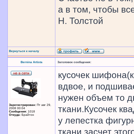
а в том, чтобы все
Н. Толстой
Вернуться к началу
Bernina Artista
Заголовок сообщения:
кусочек шифона(
вдвое, и подшива
нужен объем то д
Зарегистрирован:
Пт авг 29,
ткани.Кусочек кв
2008 00:04
Сообщения:
1018
Откуда:
Брайтон
у лепестка фигур
ткани,засчет этог