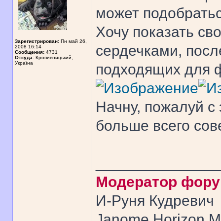
может подобратьс
Хочу показать св
Зарегистрирован:
Пн май 26,
сердечками, после
2008 16:14
Сообщения:
4731
Откуда:
Кропивницький,
Україна
подходящих для ф
Начну, пожалуй с 
больше всего сов
______________
Модератор фор
И-Руня Кудревич
Janome Horizon Me