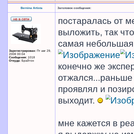
Bernina Artista
Заголовок сообщения:
постаралась от м
выложить, так что
самая небольшая
Зарегистрирован:
Пт авг 29,
2008 00:04
Сообщения:
1018
Откуда:
Брайтон
конечно же экспер
отжался...раньше
проявлял и позир
выходит.
мне кажется в реа