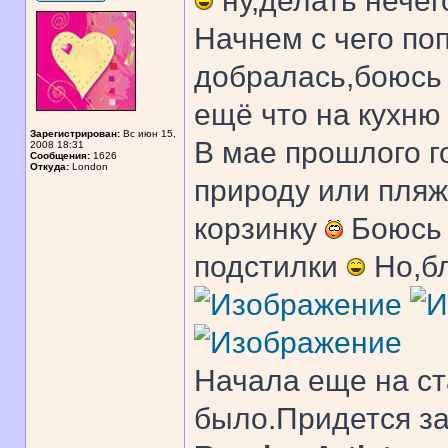
ну,делать нече
Начнем с чего п
добралась,боюсь 
ещё что на кухню 
Зарегистрирован:
Вс июн 15,
В мае прошлого г
2008 18:31
Сообщения:
1626
Откуда:
London
природу или пляж
корзинку
Боюсь 
подстилки
Но,бл
Начала еще на с
было.Придется за