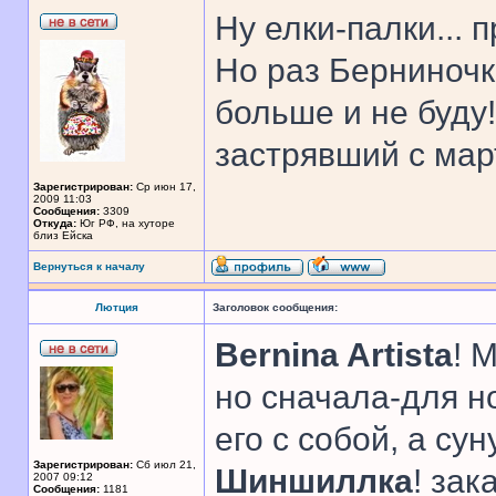
Ну елки-палки... 
Но раз Берниночк
больше и не буду
застрявший с мар
Зарегистрирован:
Ср июн 17,
2009 11:03
Сообщения:
3309
Откуда:
Юг РФ, на хуторе
близ Ейска
Вернуться к началу
Лютция
Заголовок сообщения:
Bernina Artista
! 
но сначала-для но
его с собой, а су
Зарегистрирован:
Сб июл 21,
Шиншиллка
! зак
2007 09:12
Сообщения:
1181