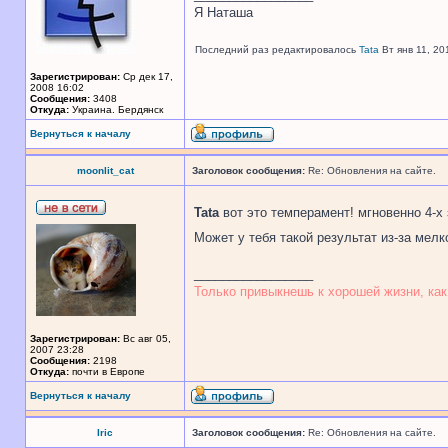
Я Наташа
Последний раз редактировалось
Tata
Вт янв 11, 20
Зарегистрирован:
Ср дек 17,
2008 16:02
Сообщения:
3408
Откуда:
Украина. Бердянск
Вернуться к началу
moonlit_cat
Заголовок сообщения:
Re: Обновления на сайте.
Tata
вот это темперамент! мгновенно 4-х
Может у тебя такой результат из-за мел
_________________
Только привыкнешь к хорошей жизни, как
Зарегистрирован:
Вс авг 05,
2007 23:28
Сообщения:
2198
Откуда:
почти в Европе
Вернуться к началу
Iric
Заголовок сообщения:
Re: Обновления на сайте.