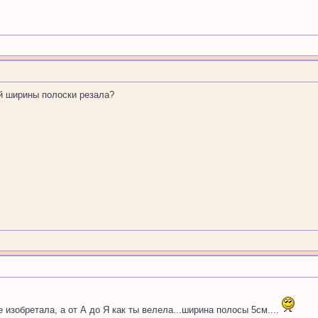
ой ширины полоски резала?
е изобретала, а от А до Я как ты велела...ширина полосы 5см....