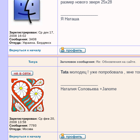
размер нового зверя 25х28
_________________
Я Наташа
Зарегистрирован:
Ср дек 17,
2008 16:02
Сообщения:
3408
Откуда:
Украина. Бердянск
Вернуться к началу
Tusya
Заголовок сообщения:
Re: Обновления на сайте.
Tata
молодец ! уже попробовала , мне то
_________________
Наталия Соловьева +Janome
Зарегистрирован:
Ср фев 20,
2008 13:58
Сообщения:
7793
Откуда:
Москва
Вернуться к началу