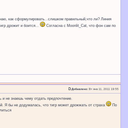
 знаю, как сформулировать...слишком правильный,что ли? Линия
тигр дрожит и боится...
Согласна с Moonlit_Cat, что фон сам по
Добавлено:
Вт янв 11, 2011 19:55
 и не знаешь чему отдать предпочтение.
ой. Я бы не додумалась, что тигр может дрожжать от страха
По
литься