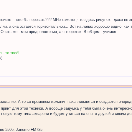
поиске - чего бы порезать??? МНе кажется,что здесь рисунок...даже не
ляй, а она остается горизонтальной... Вот на лапах хоррошо видно, как 
 Опять же - мои предположения, а я теоретик. В общем - учимся.
 - то твоё!
98
желание. А то со временем желания накапливаются и создается очередь
 принт для этой техники. А вообще задумка у тебя была очень интересн
 новую тему типа акварели и будем учиться на опыте друзей и своим де
me 350e, Janome FM725