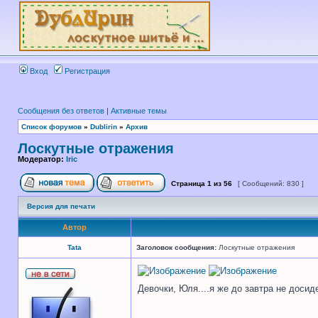
Вход
Регистрация
Сообщения без ответов
|
Активные темы
Список форумов
»
Dublirin
»
Архив
Лоскутные отражения
Модератор:
Iric
Страница
1
из
56
[ Сообщений: 830 ]
Версия для печати
Автор
Tata
Заголовок сообщения:
Лоскутные отражения
Девочки, Юля....я же до завтра не досиде
_________________