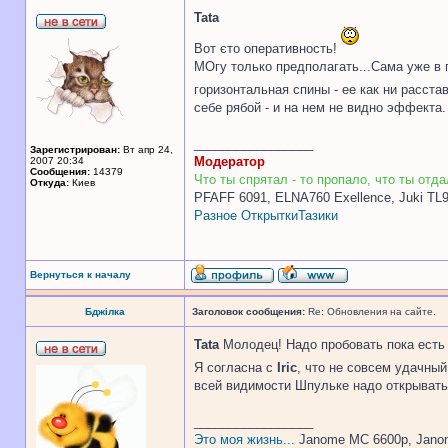
Tata
Вот єто оперативность!
МОгу только предполагать...Сама уже в 
горизонтальная спины - ее как ни расстав
себе рябой - и на нем не видно эффекта.
_________________
Зарегистрирован:
Вт апр 24,
Модератор
2007 20:34
Сообщения:
14379
Что ты спрятал - то пропало, что ты отдал
Откуда:
Киев
PFAFF 6091, ELNA760 Exellence, Juki TL
Разное
Открытки
Тазики
Вернуться к началу
Бджілка
Заголовок сообщения:
Re: Обновления на сайте.
Tata
Молодец! Надо пробовать пока есть 
Я согласна с
Iric
, что не совсем удачный
всей видимости Шпульке надо открывать
_________________
Это моя жизнь...
Janome MC 6600p, Jano