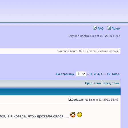
FAQ
Поиск
Текущее время: Сб авг 08, 2026 11:47
Часовой пояс: UTC + 2 часа [ Летнее время ]
На страницу
1
,
2
,
3
,
4
,
5
...
56
След.
Пред. тема
|
След. тема
Добавлено:
Вт янв 11, 2011 18:46
тся, а я хотела, чтоб дрожал-боялся.....