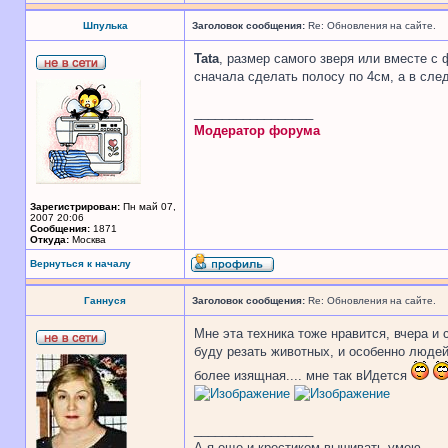
Шпулька
Заголовок сообщения:
Re: Обновления на сайте.
Tata
, размер самого зверя или вместе 
сначала сделать полосу по 4см, а в сле
_________________
Модератор форума
Зарегистрирован:
Пн май 07,
2007 20:06
Сообщения:
1871
Откуда:
Москва
Вернуться к началу
Ганнуся
Заголовок сообщения:
Re: Обновления на сайте.
Мне эта техника тоже нравится, вчера и 
буду резать животных, и особенно людей.
более изящная.... мне так вИдется
_________________
А я еще и крестиком вышивать умею