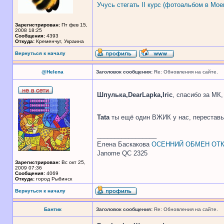
Учусь стегать II курс (фотоальбом в Мое
Зарегистрирован:
Пт фев 15,
2008 18:25
Сообщения:
4393
Откуда:
Кременчуг, Украина
Вернуться к началу
@Helena
Заголовок сообщения:
Re: Обновления на сайте.
Шпулька,DearLapka,Iric
, спасибо за МК,
Tata
ты ещё один ВЖИК у нас, переставь,
_________________
Елена Баскакова
ОСЕННИЙ ОБМЕН ОТК
Janome QC 2325
Зарегистрирован:
Вс окт 25,
2009 07:36
Сообщения:
4069
Откуда:
город Рыбинск
Вернуться к началу
Бантик
Заголовок сообщения:
Re: Обновления на сайте.