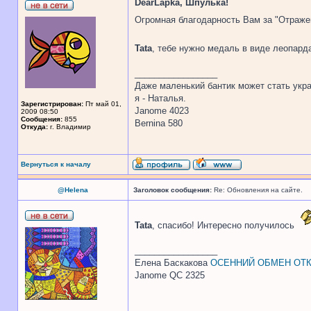
DearLapka, Шпулька!
Огромная благодарность Вам за "Отражен
Tata
, тебе нужно медаль в виде леопард
_________________
Даже маленький бантик может стать укр
я - Наталья.
Зарегистрирован:
Пт май 01,
Janome 4023
2009 08:50
Сообщения:
855
Bernina 580
Откуда:
г. Владимир
Вернуться к началу
@Helena
Заголовок сообщения:
Re: Обновления на сайте.
Tata
, спасибо! Интересно получилось
_________________
Елена Баскакова
ОСЕННИЙ ОБМЕН ОТК
Janome QC 2325