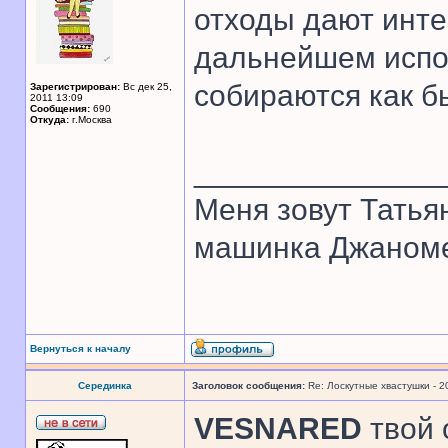
отходы дают инте
дальнейшем испо
собираются как б
Зарегистрирован:
Вс дек 25,
2011 13:09
Сообщения:
690
Откуда:
г.Москва
______________
Меня зовут Татья
машинка Джаном
Вернуться к началу
Серединка
Заголовок сообщения:
Re: Лоскутные хвастушки - 2
VESNARED
твой 