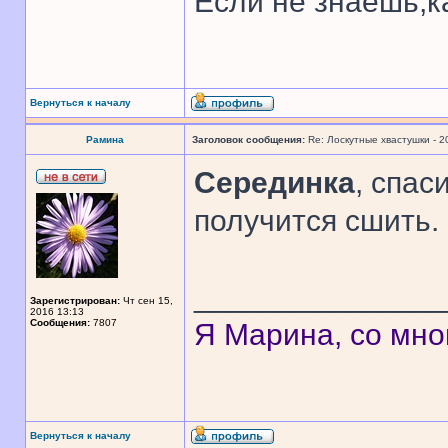
Если не знаешь,к
Вернуться к началу
Рамина
Заголовок сообщения:
Re: Лоскутные хвастушки - 2
Серединка
, спа
получится сшить.
______________
Зарегистрирован:
Чт сен 15,
2016 13:13
Сообщения:
7807
Я Марина, со мно
Вернуться к началу