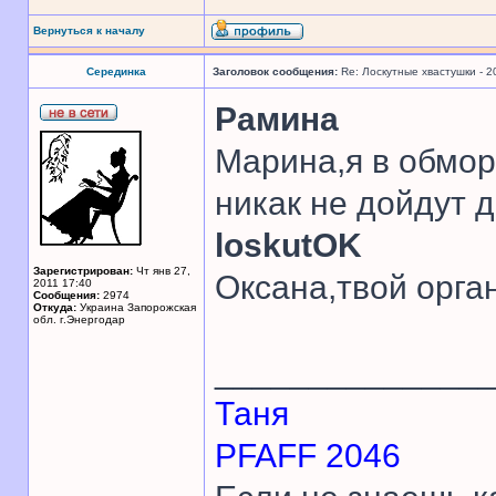
Вернуться к началу
Серединка
Заголовок сообщения:
Re: Лоскутные хвастушки - 2
Рамина
Марина,я в обмор
никак не дойдут 
loskutOK
Зарегистрирован:
Чт янв 27,
Оксана,твой орга
2011 17:40
Сообщения:
2974
Откуда:
Украина Запорожская
обл. г.Энергодар
______________
Таня
PFAFF 2046