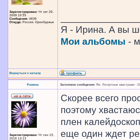
Зарегистрирован:
Чт окт 29,
______________
2009 10:55
Сообщения:
4639
Откуда:
Россия, Оренбуржье
Я - Ирина. А вы 
Мои альбомы
- 
Вернуться к началу
Рамина
Заголовок сообщения:
Re: Лоскутные хвастушки - 2
Скорее всего прос
поэтому хвастаюс
плен калейдоскоп
еще один ждет ре
Зарегистрирован:
Чт сен 15,
2016 13:13