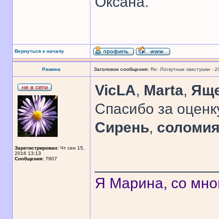
Оксана.
Вернуться к началу
Рамина
Заголовок сообщения:
Re: Лоскутные хвастушки - 2
VicLA
,
Marta
,
Яще
Спасибо за оценк
Сирень
,
соломи
Зарегистрирован:
Чт сен 15,
2016 13:13
Сообщения:
7807
______________
Я Марина, со мно