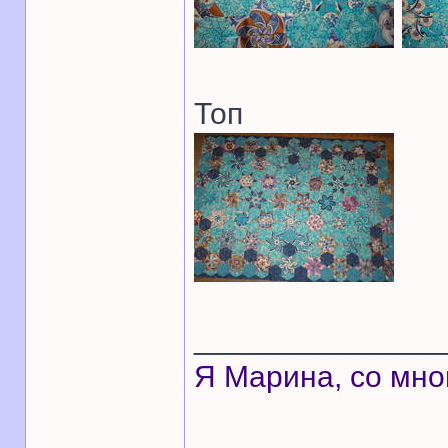
Топ
______________
Я Марина, со мно