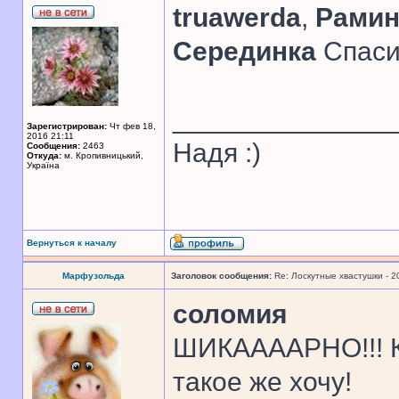
truawerda
,
Рамин
Серединка
Спаси
______________
Зарегистрирован:
Чт фев 18,
2016 21:11
Надя :)
Сообщения:
2463
Откуда:
м. Кропивницький,
Україна
Вернуться к началу
Марфузольда
Заголовок сообщения:
Re: Лоскутные хвастушки - 2
соломия
ШИКААААРНО!!! К
такое же хочу!