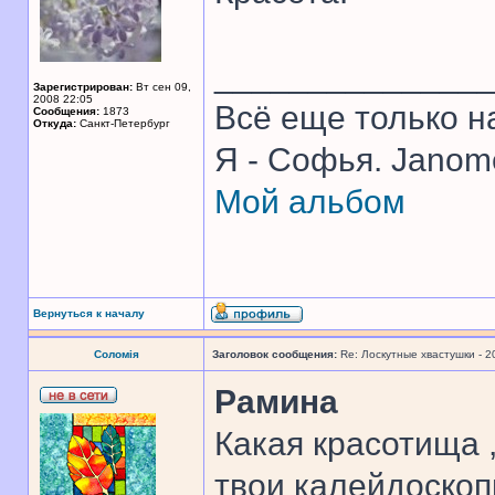
______________
Зарегистрирован:
Вт сен 09,
2008 22:05
Всё еще только н
Сообщения:
1873
Откуда:
Санкт-Петербург
Я - Софья. Jano
Мой альбом
Вернуться к началу
Соломія
Заголовок сообщения:
Re: Лоскутные хвастушки - 2
Рамина
Какая красотища 
твои калейдоскоп