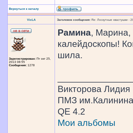
Вернуться к началу
VicLA
Заголовок сообщения:
Re: Лоскутные хвастушки - 2
Рамина
, Марина,
калейдоскопы! Ко
шила.
Зарегистрирован:
Пт окт 25,
2013 08:55
Сообщения:
1278
______________
Викторова Лидия
ПМЗ им.Калинина 1
QE 4.2
Мои альбомы