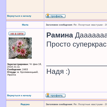
Вернуться к началу
Marta
Заголовок сообщения:
Re: Лоскутные хвастушки - 2
Рамина
Дааааааа!!
Просто суперкрас
______________
Зарегистрирован:
Чт фев 18,
2016 21:11
Надя :)
Сообщения:
2463
Откуда:
м. Кропивницький,
Україна
Вернуться к началу
Ящерка
Заголовок сообщения:
Re: Лоскутные хвастушки - 2