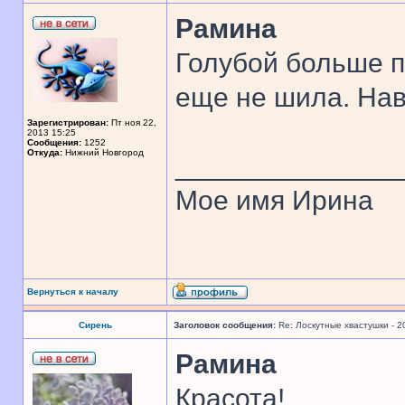
Рамина
Голубой больше 
еще не шила. Нав
Зарегистрирован:
Пт ноя 22,
2013 15:25
Сообщения:
1252
Откуда:
Нижний Новгород
______________
Мое имя Ирина
Вернуться к началу
Сирень
Заголовок сообщения:
Re: Лоскутные хвастушки - 2
Рамина
Красота!