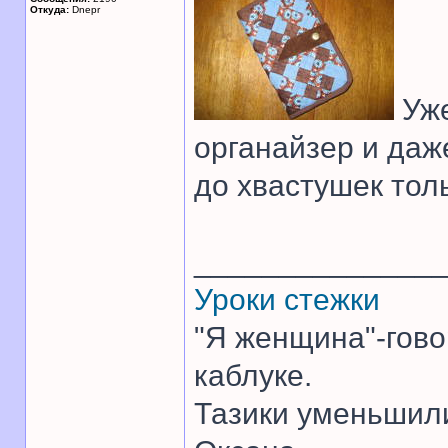
Откуда:
Dnepr
Уже
органайзер и даж
до хвастушек тол
______________
Уроки стежки
"Я женщина"-гово
каблуке.
Тазики уменьшили