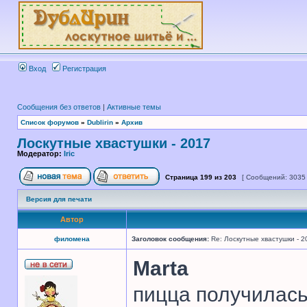
Вход
Регистрация
Сообщения без ответов
|
Активные темы
Список форумов
»
Dublirin
»
Архив
Лоскутные хвастушки - 2017
Модератор:
Iric
Страница
199
из
203
[ Сообщений: 3035
Версия для печати
Автор
филомена
Заголовок сообщения:
Re: Лоскутные хвастушки - 2
Marta
пицца получилась 