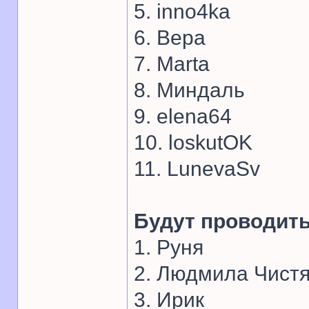
5. inno4ka
6. Вера
7. Marta
8. Миндаль
9. elena64
10. loskutOK
11. LunevaSv
Будут проводит
1. Руня
2. Людмила Чист
3. Ирик