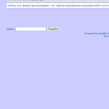
Сейчас этот форум просматривают: нет зарегистрированных пользователей и гости:
Найти:
Powered by
phpBB
©
Рус