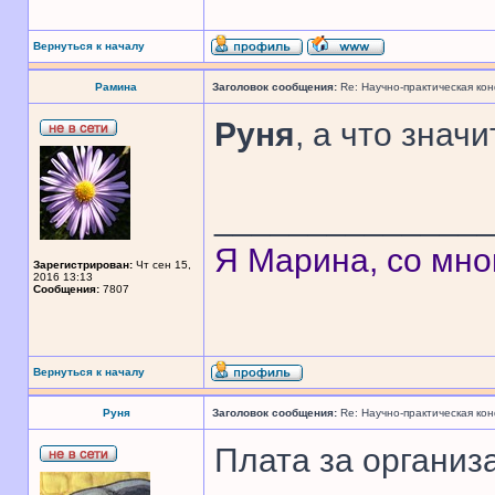
Вернуться к началу
Рамина
Заголовок сообщения:
Re: Научно-практическая ко
Руня
, а что знач
______________
Я Марина, со мно
Зарегистрирован:
Чт сен 15,
2016 13:13
Сообщения:
7807
Вернуться к началу
Руня
Заголовок сообщения:
Re: Научно-практическая ко
Плата за организ