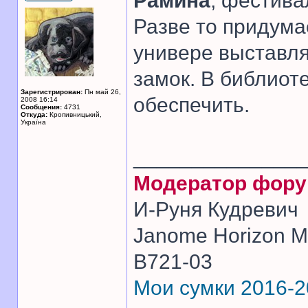
Рамина
, фестива
Разве то придума
универе выставлят
замок. В библиот
Зарегистрирован:
Пн май 26,
обеспечить.
2008 16:14
Сообщения:
4731
Откуда:
Кропивницький,
Україна
______________
Модератор фор
И-Руня Кудревич
Janome Horizon Me
B721-03
Мои сумки 2016-