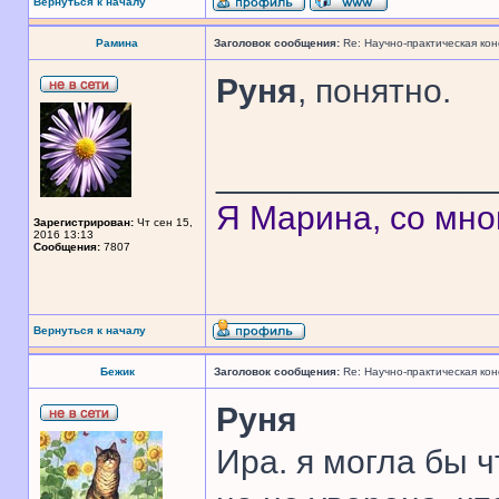
Вернуться к началу
Рамина
Заголовок сообщения:
Re: Научно-практическая ко
Руня
, понятно.
______________
Я Марина, со мно
Зарегистрирован:
Чт сен 15,
2016 13:13
Сообщения:
7807
Вернуться к началу
Бежик
Заголовок сообщения:
Re: Научно-практическая ко
Руня
Ира. я могла бы ч