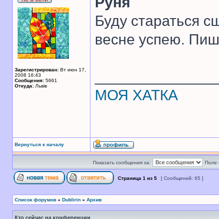
Руня
Буду стараться сш
весне успею. Пиш
Зарегистрирован:
Вт июн 17,
______________
2008 16:43
Сообщения:
5661
Откуда:
Львів
МОЯ ХАТКА
Вернуться к началу
Показать сообщения за:
Поле 
Страница
1
из
5
[ Сообщений: 65 ]
Список форумов
»
Dublirin
»
Архив
Кто сейчас на конференции