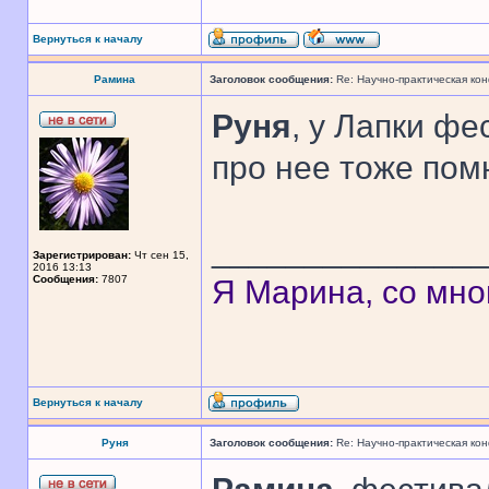
Вернуться к началу
Рамина
Заголовок сообщения:
Re: Научно-практическая ко
Руня
, у Лапки фе
про нее тоже пом
______________
Зарегистрирован:
Чт сен 15,
2016 13:13
Сообщения:
7807
Я Марина, со мно
Вернуться к началу
Руня
Заголовок сообщения:
Re: Научно-практическая ко