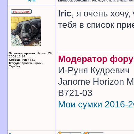
Руня
Заголовок сообщения:
Re: Научно-практическая ко
Iric
, я очень хочу
тебя в список пр
______________
Зарегистрирован:
Пн май 26,
Модератор фор
2008 16:14
Сообщения:
4731
Откуда:
Кропивницький,
Україна
И-Руня Кудревич
Janome Horizon Me
B721-03
Мои сумки 2016-