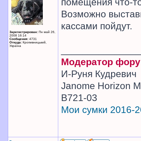
помещения что-то
Возможно выстав
кассами пойдут.
Зарегистрирован:
Пн май 26,
2008 16:14
Сообщения:
4731
Откуда:
Кропивницький,
Україна
______________
Модератор фор
И-Руня Кудревич
Janome Horizon Me
B721-03
Мои сумки 2016-