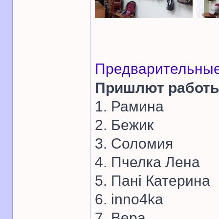
Предварительные
Пришлют работы
1. Рамина
2. Бежик
3. Соломия
4. Пчелка Лена
5. Панi Катерина
6. inno4ka
7. Вера