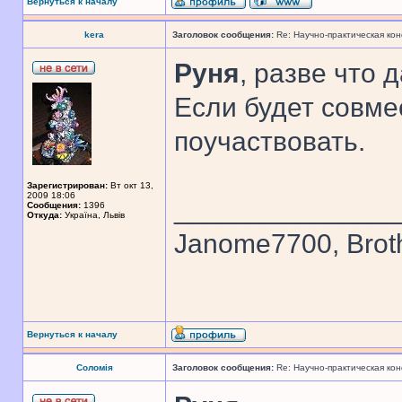
Вернуться к началу
kera
Заголовок сообщения:
Re: Научно-практическая ко
Руня
, разве что 
Если будет совме
поучаствовать.
Зарегистрирован:
Вт окт 13,
2009 18:06
______________
Сообщения:
1396
Откуда:
Україна, Львів
Janome7700, Broth
Вернуться к началу
Соломія
Заголовок сообщения:
Re: Научно-практическая ко