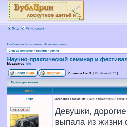
Вход
Регистрация
Сообщения без ответов
|
Активные темы
Список форумов
»
Dublirin
»
Архив
Научно-практический семинар и фестива
Модератор:
Iric
Страница
1
из
5
[ Сообщений: 65 ]
Версия для печати
Автор
Руня
Заголовок сообщения:
Научно-практический семина
Девушки, дорогие,
выпала из жизни 