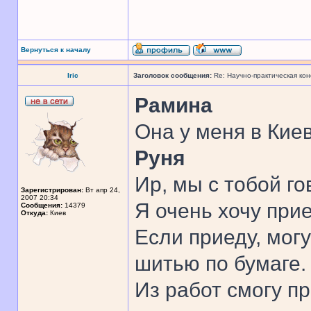
Вернуться к началу
Iric
Заголовок сообщения:
Re: Научно-практическая ко
Рамина
Она у меня в Кие
Руня
Ир, мы с тобой го
Зарегистрирован:
Вт апр 24,
2007 20:34
Я очень хочу прие
Сообщения:
14379
Откуда:
Киев
Если приеду, мог
шитью по бумаге.
Из работ смогу пр