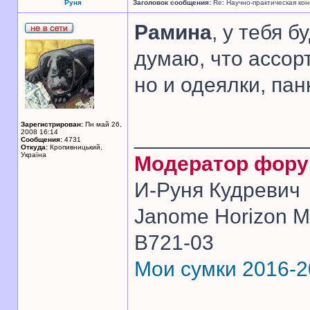
Руня
Заголовок сообщения:
Re: Научно-практическая ко
Рамина
, у тебя б
думаю, что ассор
но и одеялки, па
Зарегистрирован:
Пн май 26,
______________
2008 16:14
Сообщения:
4731
Откуда:
Кропивницький,
Україна
Модератор фор
И-Руня Кудревич
Janome Horizon Me
B721-03
Мои сумки 2016-