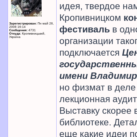
идея, твердое на
Кропивницком
ко
Зарегистрирован:
Пн май 26,
фестиваль
в одн
2008 16:14
Сообщения:
4731
Откуда:
Кропивницький,
Україна
организации тако
подключается
Це
государственны
имени Владимир
но физмат в дел
лекционная аудит
Выставку скорее 
библиотеке. Дета
еще какие идеи п