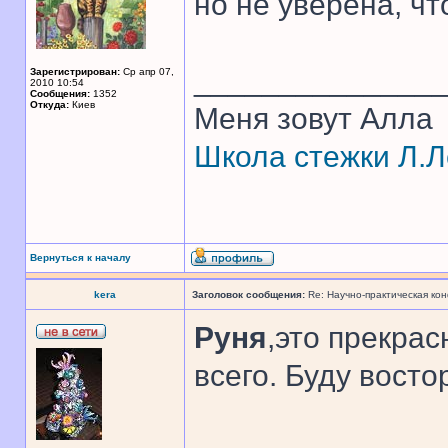
но не уверена, чт
______________
Зарегистрирован:
Ср апр 07,
2010 10:54
Сообщения:
1352
Откуда:
Киев
Меня зовут Алла
Школа стежки Л.Л
Вернуться к началу
kera
Заголовок сообщения:
Re: Научно-практическая ко
Руня
,это прекрас
всего. Буду вост