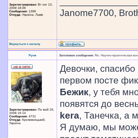
______________
Зарегистрирован:
Вт окт 13,
2009 18:06
Janome7700, Broth
Сообщения:
1396
Откуда:
Україна, Львів
Вернуться к началу
Руня
Заголовок сообщения:
Re: Научно-практическая ко
Девочки, спасибо 
первом посте фик
Бежик
, у тебя м
появятся до весны
Зарегистрирован:
Пн май 26,
kera
, Танечка, а
2008 16:14
Сообщения:
4731
Откуда:
Кропивницький,
Україна
Я думаю, мы може