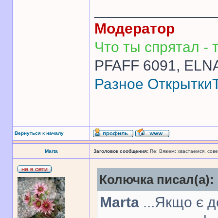
______________
Модератор
Что ты спрятал - т
PFAFF 6091, ELNA
Разное
Открытки
Вернуться к началу
Marta
Заголовок сообщения:
Re: Вяжем: хвастаемся, сове
Колючка писал(а):
Marta
...Якщо є д