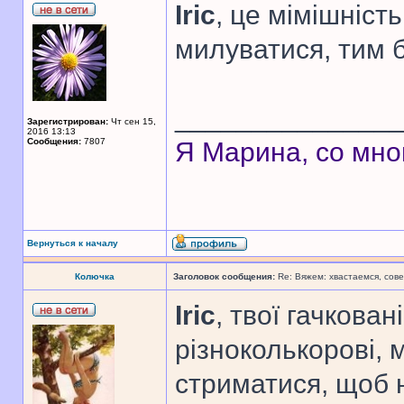
Iric
, це мімішніст
милуватися, тим б
______________
Зарегистрирован:
Чт сен 15,
2016 13:13
Сообщения:
7807
Я Марина, со мно
Вернуться к началу
Колючка
Заголовок сообщения:
Re: Вяжем: хвастаемся, сове
Iric
, твої гачкова
різноколькорові, 
стриматися, щоб 