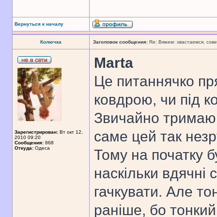
Вернуться к началу
Колючка
Заголовок сообщения:
Re: Вяжем: хвастаемся, сове
Marta
Це питаннячко пря
ковдрою, чи під 
Звичайно тримаю г
саме цей так незр
Зарегистрирован:
Вт окт 12,
2010 09:20
Сообщения:
868
Откуда:
Одеса
Тому на початку б
наскільки вдячні с
гачкувати. Але то
раніше, бо тонкий