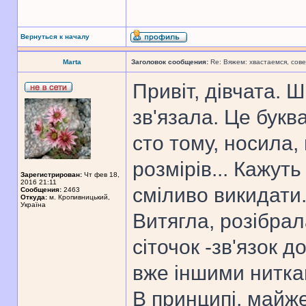
Вернуться к началу
Marta
Заголовок сообщения:
Re: Вяжем: хвастаемся, сове
Привіт, дівчата. 
зв'язала. Це букв
сто тому, носила,
розмірів... Кажуть
Зарегистрирован:
Чт фев 18,
2016 21:11
сміливо викидати. 
Сообщения:
2463
Откуда:
м. Кропивницький,
Україна
Витягла, розібрал
сіточок -зв'язок д
вже іншими нитка
В принципі, майже