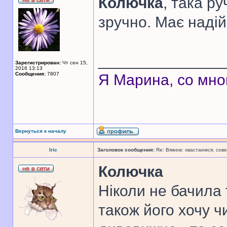
Колючка
, така р
зручно. Має надій
______________
Зарегистрирован:
Чт сен 15,
2016 13:13
Сообщения:
7807
Я Марина, со мно
Вернуться к началу
Iric
Заголовок сообщения:
Re: Вяжем: хвастаемся, сове
Колючка
Ніколи не бачила 
також його хочу ч