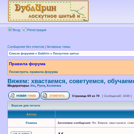
Вход
Регистрация
Сообщения без ответов
|
Активные темы
Список форумов
»
Dublirin
»
Лоскутное шитье
Правила форума
Посмотреть правила форума
Вяжем: хвастаемся, советуемся, обучаем
Модераторы:
Iric
,
Руня
,
Колючка
Страница
69
из
70
[ Сообщений: 1046 ]
Версия для печати
Автор
Рамина
Заголовок сообщения:
Re: Вяжем: хвастаемся, сове