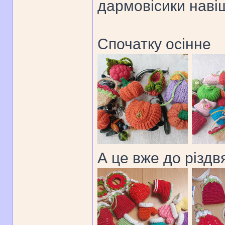
дармовісики наві
Спочатку осінне
А це вже до різдв