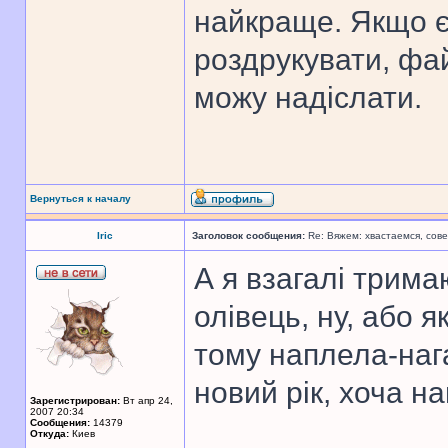
найкраще. Якщо є 
роздрукувати, фай
можу надіслати.
Вернуться к началу
Iric
Заголовок сообщения:
Re: Вяжем: хвастаемся, сове
А я взагалі трима
олівець, ну, або я
тому наплела-наг
новий рік, хоча на
Зарегистрирован:
Вт апр 24,
2007 20:34
Сообщения:
14379
Откуда:
Киев