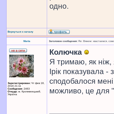
одно.
Вернуться к началу
Marta
Заголовок сообщения:
Re: Вяжем: хвастаемся, сове
Колючка
Я тримаю, як ніж,
Ірік показувала - 
сподобалося мені,
Зарегистрирован:
Чт фев 18,
2016 21:11
можливо, це для "
Сообщения:
2463
Откуда:
м. Кропивницький,
Україна
______________