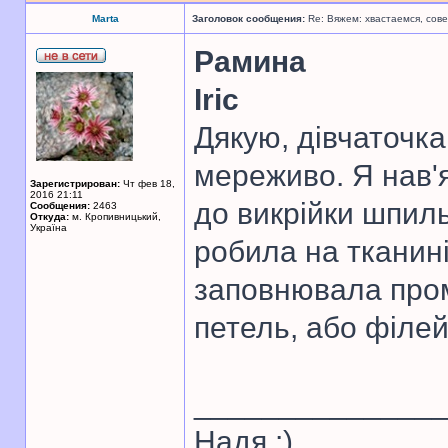
Marta
Заголовок сообщения:
Re: Вяжем: хвастаемся, сове
Рамина
Iric
Дякую, дівчаточка
мереживо. Я нав'я
Зарегистрирован:
Чт фев 18,
2016 21:11
до викрійки шпиль
Сообщения:
2463
Откуда:
м. Кропивницький,
Україна
робила на тканині
заповнювала пром
петель, або філей
______________
Надя :)