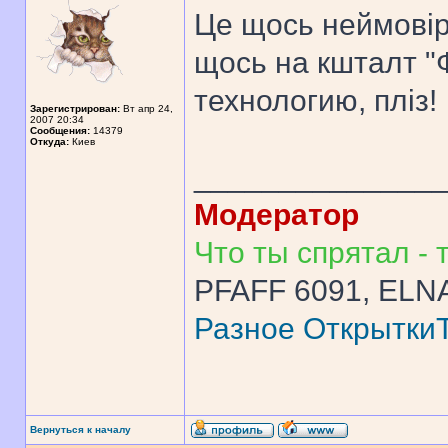
Це щось неймовір
щось на кшталт "
технологию, пліз!
Зарегистрирован:
Вт апр 24,
2007 20:34
Сообщения:
14379
Откуда:
Киев
______________
Модератор
Что ты спрятал - т
PFAFF 6091, ELNA
Разное
Открытки
Вернуться к началу