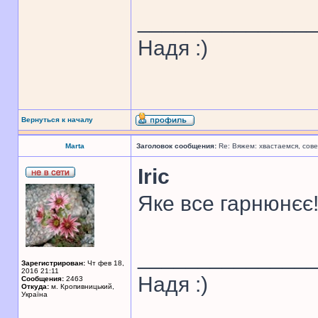
______________
Надя :)
Вернуться к началу
Marta
Заголовок сообщения:
Re: Вяжем: хвастаемся, сове
Iric
Яке все гарнюнєє!
______________
Зарегистрирован:
Чт фев 18,
2016 21:11
Надя :)
Сообщения:
2463
Откуда:
м. Кропивницький,
Україна