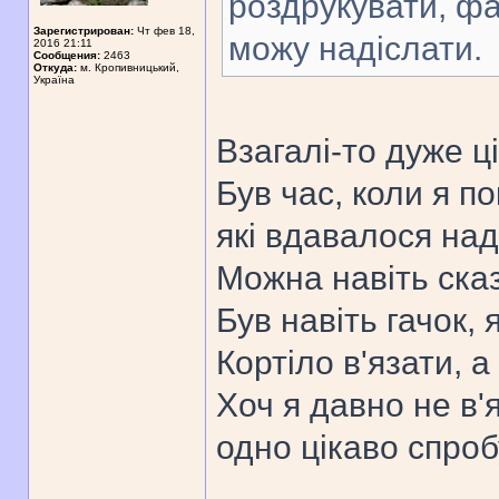
роздрукувати, фа
Зарегистрирован:
Чт фев 18,
можу надіслати.
2016 21:11
Сообщения:
2463
Откуда:
м. Кропивницький,
Україна
Взагалі-то дуже ці
Був час, коли я по
які вдавалося на
Можна навіть сказ
Був навіть гачок, 
Кортіло в'язати, а 
Хоч я давно не в'
одно цікаво спроб