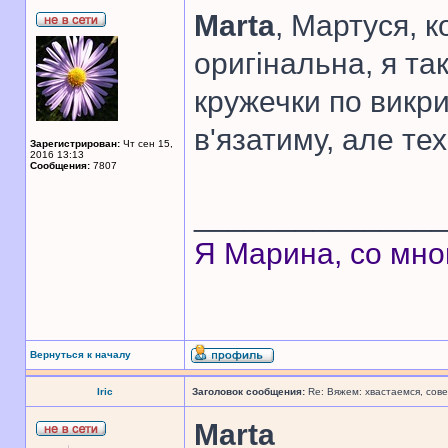
Marta
, Мартуся, 
оригінальна, я так
кружечки по викри
в'язатиму, але тех
Зарегистрирован:
Чт сен 15,
2016 13:13
Сообщения:
7807
______________
Я Марина, со мно
Вернуться к началу
Iric
Заголовок сообщения:
Re: Вяжем: хвастаемся, сове
Marta