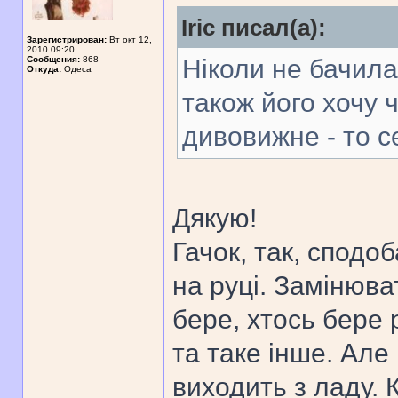
Iric писал(а):
Зарегистрирован:
Вт окт 12,
2010 09:20
Сообщения:
868
Ніколи не бачила
Откуда:
Одеса
також його хочу 
дивовижне - то с
Дякую!
Гачок, так, сподо
на руці. Замінюва
бере, хтось бере 
та таке інше. Але
виходить з ладу. 