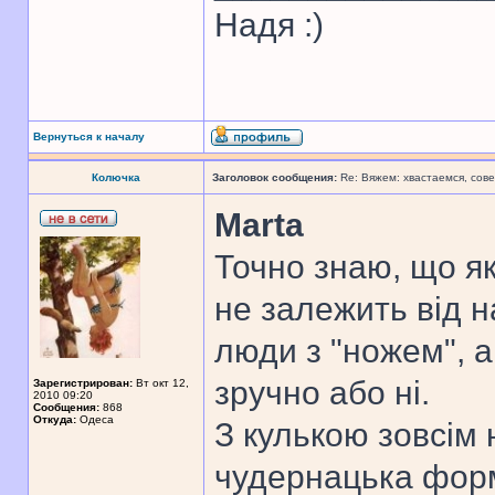
Надя :)
Вернуться к началу
Колючка
Заголовок сообщения:
Re: Вяжем: хвастаемся, сове
Marta
Точно знаю, що як
не залежить від 
люди з "ножем", а
зручно або ні.
Зарегистрирован:
Вт окт 12,
2010 09:20
Сообщения:
868
Откуда:
Одеса
З кулькою зовсім 
чудернацька форма