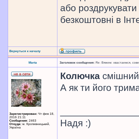
або роздрукувати 
безкоштовні в Інт
Вернуться к началу
Marta
Заголовок сообщения:
Re: Вяжем: хвастаемся, сове
Колючка
смішний 
А як ти його трим
______________
Зарегистрирован:
Чт фев 18,
2016 21:11
Надя :)
Сообщения:
2463
Откуда:
м. Кропивницький,
Україна