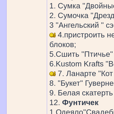
1. Сумка "Двойны
2. Сумочка "Дрезд
3 "Ангельский " с
4.пристроить н
блоков;
5.Сшить "Птичье"
6.Kustom Krafts "B
7. Ланарте "Кот
8. "Букет" Гуверне
9. Белая скатерть
12.
Фунтичек
1.Одеяло"Свадебн