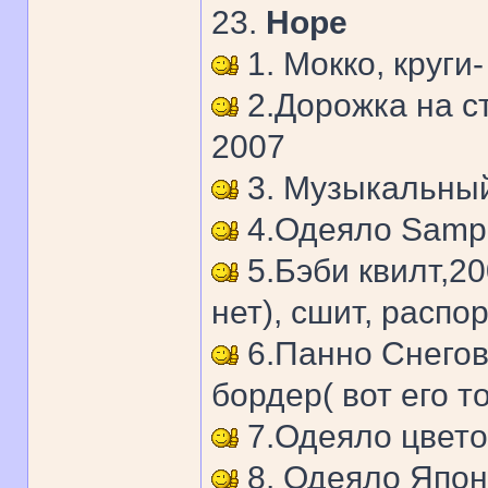
23.
Hope
1. Мокко, круги-
2.Дорожка на с
2007
3. Музыкальный
4.Одеяло Sample
5.Бэби квилт,200
нет), сшит, распо
6.Панно Снегов
бордер( вот его то
7.Одеяло цвето
8. Одеяло Япон