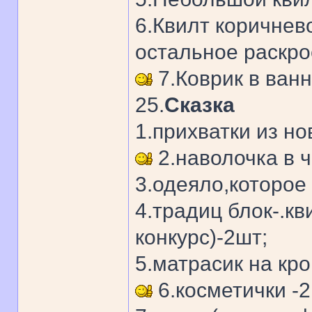
6.Квилт коричнево
остальное раскро
7.Коврик в ван
25.
Сказка
1.прихватки из нов
2.наволочка в ч
3.одеяло,которое 
4.традиц блок-.к
конкурс)-2шт;
5.матрасик на кро
6.косметички -2