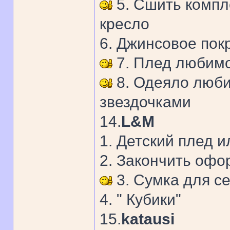
5. Сшить компле
кресло
6. Джинсовое пок
7. Плед любимо
8. Одеяло люби
звездочками
14.
L&M
1. Детский плед 
2. Закончить офо
3. Сумка для с
4. " Кубики"
15.
katausi