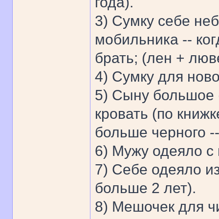
года).
3) Сумку себе не
мобильника -- ко
брать; (лен + люв
4) Сумку для ново
5) Сыну большое (
кровать (по книжк
больше черного -
6) Мужу одеяло с
7) Себе одеяло из
больше 2 лет).
8) Мешочек для чи