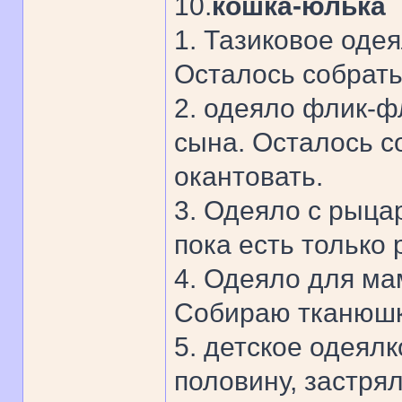
10.
кошка-юлька
1. Тазиковое оде
Осталось собрать 
2. одеяло флик-ф
сына. Осталось со
окантовать.
3. Одеяло с рыца
пока есть только
4. Одеяло для ма
Собираю тканюшки 
5. детское одеял
половину, застря