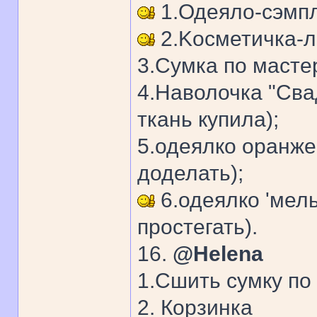
1.Одеяло-сэмп
2.Kосметичка-л
3.Сумка по мастер
4.Hаволочка "Сва
ткань купила);
5.одеялко оранже
доделать);
6.одеялко 'мель
простегать).
16.
@Helena
1.Сшить сумку по
2. Корзинка