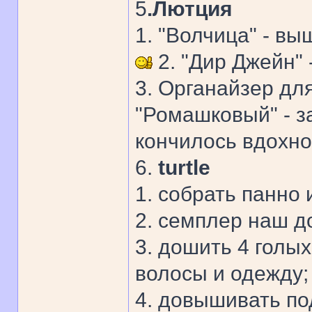
5
.Лютция
1. "Волчица" - в
2. "Дир Джейн"
3. Органайзер дл
"Ромашковый" - з
кончилось вдохно
6.
turtle
1. собрать панно 
2. семплер наш до
3. дошить 4 голых
волосы и одежду;
4. довышивать под