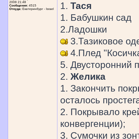
2008 21:48
1.
Тася
Сообщения:
4515
Откуда:
Екатеринбург - Israel
1. Бабушкин сад
2.Ладошки
3.Тазиковое од
4.Плед "Косичк
5. Двусторонний 
2.
Желика
1. Закончить пок
осталось простега
2. Покрывало крей
конвергенции);
3. Сумочки из зон