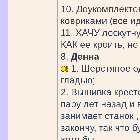
10. Доукомплекто
ковриками (все ид
11. ХАЧУ лоскутн
КАК ее кроить, но
8.
Денна
1. Шерстяное о
гладью;
2. Вышивка кресто
пару лет назад и
занимает станок ,
закончу, так что 
хотя бы