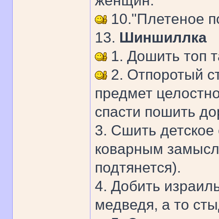
женщин.
10."Плетеное 
13.
Шиншиллка
1. Дошить топ т
2. Отпоротый с
предмет целостно
спасти пошить до
3. Сшить детское
коварным замысл
подтянется).
4. Добить израил
медведя, а то ст