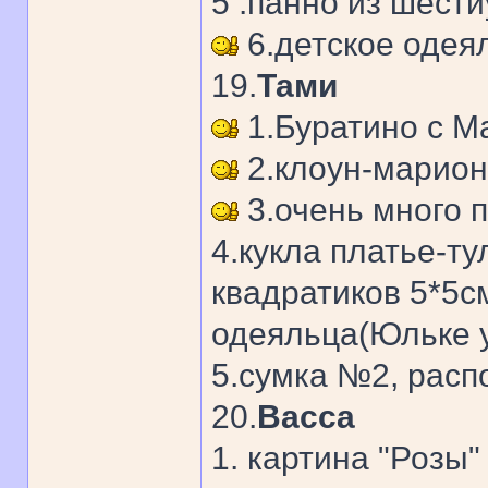
5 .панно из шести
6.детское одеял
19.
Тами
1.Буратино с М
2.клоун-марион
3.очень много 
4.кукла платье-т
квадратиков 5*5см
одеяльца(Юльке у
5.сумка №2, расп
20.
Васса
1. картина "Розы"