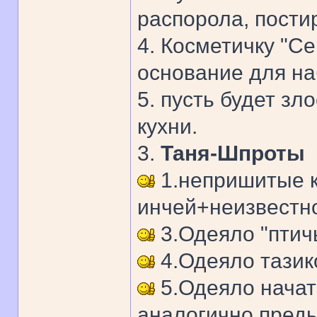
распорола, постир
4. Косметичку "С
основание для наб
5. пусть будет з
кухни.
3.
Таня-Шпроты
1.непришитые к
инчей+неизвестно
3.Одеяло "птич
4.Одеяло тазико
5.Одеяло начат
аналогично пред