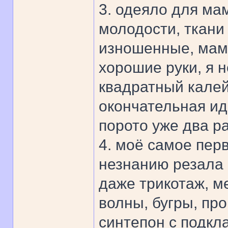
3. одеяло для ма
молодости, ткани 
изношенные, мама
хорошие руки, я 
квадратный калей
окончательная ид
порото уже два ра
4. моё самое пер
незнанию резала и
даже трикотаж, м
волны, бугры, пр
синтепон с подкл