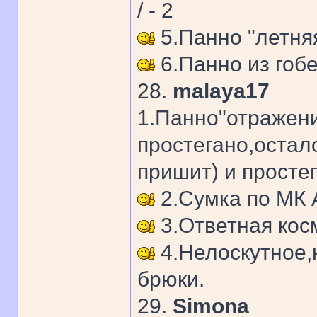
/ - 2
5.Панно "летняя
6.Панно из гобе
28.
malaya17
1.Панно"отражени
простегано,остал
пришит) и просте
2.Сумка по МК
3.Ответная кос
4.Нелоскутное,
брюки.
29.
Simona