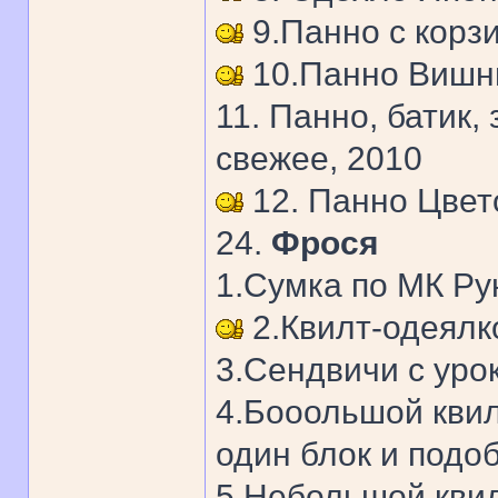
9.Панно с корзи
10.Панно Вишни
11. Панно, батик, 
свежее, 2010
12. Панно Цвето
24.
Фрося
1.Сумка по МК Ру
2.Квилт-одеялк
3.Сендвичи с уро
4.Бооольшой квил
один блок и подоб
5.Небольшой квил