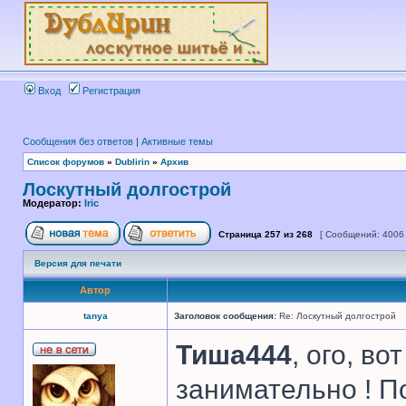
Вход
Регистрация
Сообщения без ответов
|
Активные темы
Список форумов
»
Dublirin
»
Архив
Лоскутный долгострой
Модератор:
Iric
Страница
257
из
268
[ Сообщений: 4006
Версия для печати
Автор
tanya
Заголовок сообщения:
Re: Лоскутный долгострой
Тиша444
, ого, во
занимательно ! П