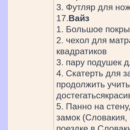
3. Футляр для но
17.
Вайз
1. Большое покры
2. чехол для мат
квадратиков
3. пару подушек д
4. Скатерть для з
продолжить учитьс
достегатьсякрасив
5. Панно на стен
замок (Словакия, 
поездке в Словак