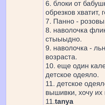
6. блоки от бабу
обрезков хватит, г
7. Панно - розов
8. наволочка флик
стыыыдно.
9. наволочка - ль
возраста.
10. еще один кал
детское одеяло.
11. детское одея
вышивки, хочу их
11.
tanya