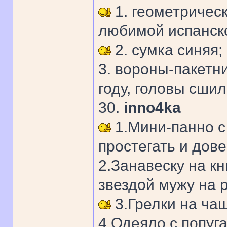
1. геометрическ
любимой испанско
2. сумка синяя;
3. вороны-пакетн
году, головы сшил
30.
inno4ka
1.Мини-панно с 
простегать и дове
2.Занавеску на к
звездой мужу на р
3.Грелки на чаш
4.Одеяло с попуга