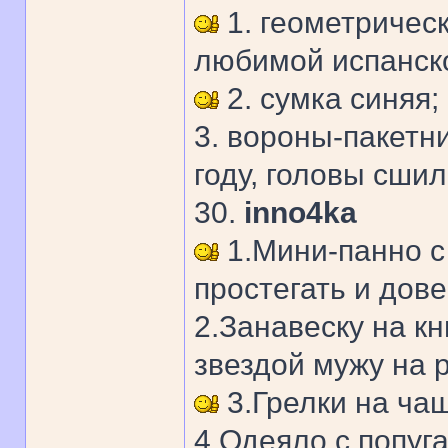
1. геометрическ
любимой испанско
2. сумка синяя;
3. вороны-пакетн
году, головы сшил
30.
inno4ka
1.Мини-панно с 
простегать и дове
2.Занавеску на к
звездой мужу на р
3.Грелки на чаш
4.Одеяло с попуга