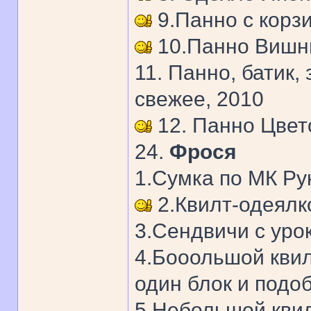
9.Панно с корзи
10.Панно Вишни
11. Панно, батик, 
свежее, 2010
12. Панно Цвето
24.
Фрося
1.Сумка по МК Ру
2.Квилт-одеялк
3.Сендвичи с уро
4.Бооольшой квил
один блок и подоб
5.Небольшой квил