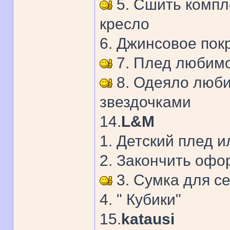
5. Сшить компле
кресло
6. Джинсовое пок
7. Плед любимо
8. Одеяло люби
звездочками
14.
L&M
1. Детский плед 
2. Закончить офо
3. Сумка для с
4. " Кубики"
15.
katausi