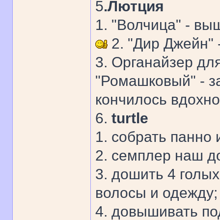
5
.Лютция
1. "Волчица" - в
2. "Дир Джейн"
3. Органайзер дл
"Ромашковый" - з
кончилось вдохно
6.
turtle
1. собрать панно 
2. семплер наш до
3. дошить 4 голых
волосы и одежду;
4. довышивать под