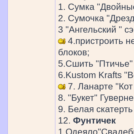
1. Сумка "Двойны
2. Сумочка "Дрезд
3 "Ангельский " с
4.пристроить н
блоков;
5.Сшить "Птичье"
6.Kustom Krafts "B
7. Ланарте "Кот
8. "Букет" Гуверне
9. Белая скатерть
12.
Фунтичек
1.Одеяло"Свадебн