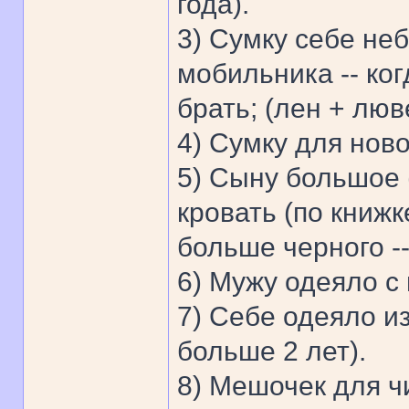
года).
3) Сумку себе не
мобильника -- ко
брать; (лен + люв
4) Сумку для ново
5) Сыну большое (
кровать (по книжк
больше черного -
6) Мужу одеяло с
7) Себе одеяло из
больше 2 лет).
8) Мешочек для чи