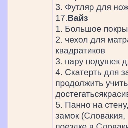
3. Футляр для но
17.
Вайз
1. Большое покры
2. чехол для мат
квадратиков
3. пару подушек д
4. Скатерть для з
продолжить учитьс
достегатьсякрасив
5. Панно на стен
замок (Словакия, 
поездке в Словак