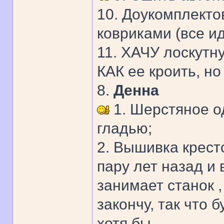
10. Доукомплекто
ковриками (все ид
11. ХАЧУ лоскутн
КАК ее кроить, но
8.
Денна
1. Шерстяное о
гладью;
2. Вышивка кресто
пару лет назад и
занимает станок ,
закончу, так что 
хотя бы