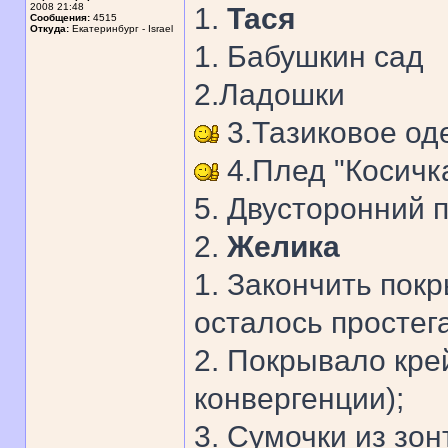
2008 21:48
1.
Тася
Сообщения:
4515
Откуда:
Екатеринбург - Israel
1. Бабушкин сад
2.Ладошки
3.Тазиковое од
4.Плед "Косичк
5. Двусторонний 
2.
Желика
1. Закончить пок
осталось простега
2. Покрывало крей
конвергенции);
3. Сумочки из зон