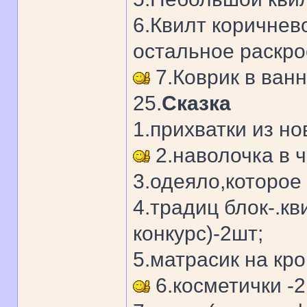
6.Квилт коричнево
остальное раскро
7.Коврик в ван
25.
Сказка
1.прихватки из нов
2.наволочка в ч
3.одеяло,которое 
4.традиц блок-.к
конкурс)-2шт;
5.матрасик на кро
6.косметички -2