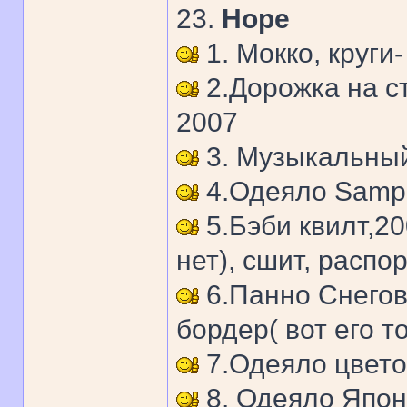
23.
Hope
1. Мокко, круги-
2.Дорожка на с
2007
3. Музыкальный
4.Одеяло Sample
5.Бэби квилт,200
нет), сшит, распо
6.Панно Снегов
бордер( вот его то
7.Одеяло цвето
8. Одеяло Япон