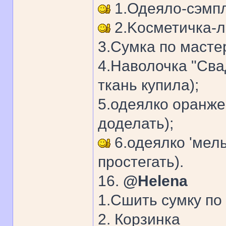
1.Одеяло-сэмп
2.Kосметичка-л
3.Сумка по мастер
4.Hаволочка "Сва
ткань купила);
5.одеялко оранже
доделать);
6.одеялко 'мель
простегать).
16.
@Helena
1.Сшить сумку по
2. Корзинка