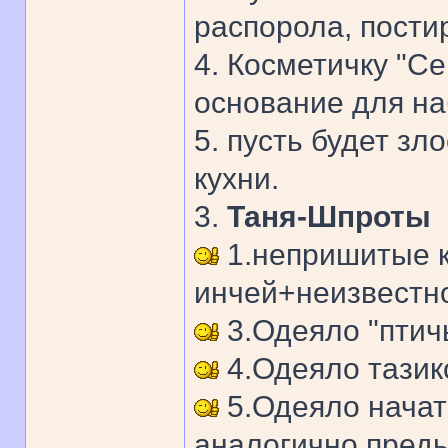
распорола, постир
4. Косметичку "С
основание для наб
5. пусть будет з
кухни.
3.
Таня-Шпроты
1.непришитые к
инчей+неизвестно
3.Одеяло "птич
4.Одеяло тазико
5.Одеяло начат
аналогично пред