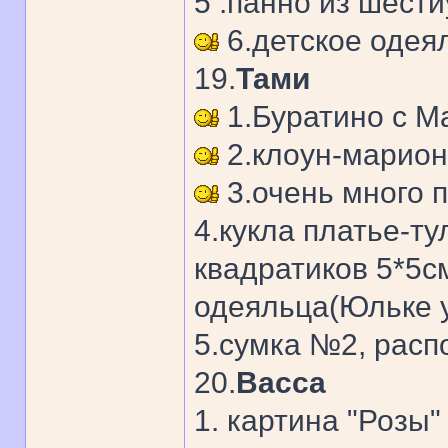
5 .панно из шести
6.детское одеял
19.
Тами
1.Буратино с М
2.клоун-марион
3.очень много 
4.кукла платье-т
квадратиков 5*5см
одеяльца(Юльке у
5.сумка №2, расп
20.
Васса
1. картина "Розы"