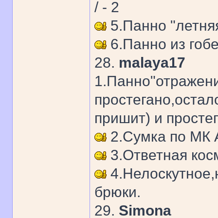
/ - 2
5.Панно "летняя
6.Панно из гобе
28.
malaya17
1.Панно"отражени
простегано,остал
пришит) и просте
2.Сумка по МК
3.Ответная кос
4.Нелоскутное,
брюки.
29.
Simona