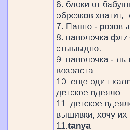
6. блоки от бабу
обрезков хватит, г
7. Панно - розов
8. наволочка флик
стыыыдно.
9. наволочка - ль
возраста.
10. еще один кал
детское одеяло.
11. детское одея
вышивки, хочу их
11.
tanya