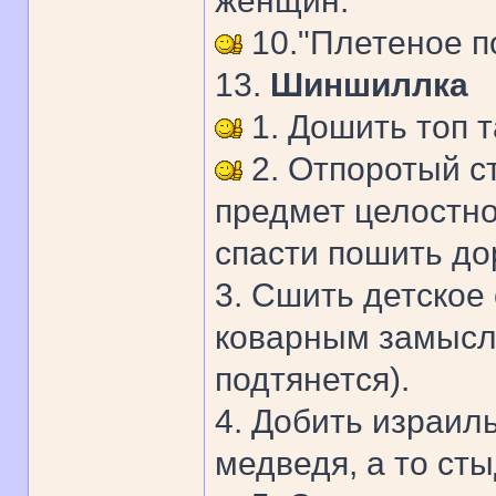
женщин.
10."Плетеное 
13.
Шиншиллка
1. Дошить топ т
2. Отпоротый с
предмет целостно
спасти пошить до
3. Сшить детское
коварным замысл
подтянется).
4. Добить израил
медведя, а то ст