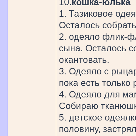
10.
кошка-юлька
1. Тазиковое оде
Осталось собрать 
2. одеяло флик-ф
сына. Осталось со
окантовать.
3. Одеяло с рыца
пока есть только
4. Одеяло для ма
Собираю тканюшки 
5. детское одеял
половину, застря