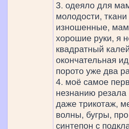
3. одеяло для ма
молодости, ткани 
изношенные, мама
хорошие руки, я 
квадратный калей
окончательная ид
порото уже два ра
4. моё самое пер
незнанию резала и
даже трикотаж, м
волны, бугры, пр
синтепон с подкл