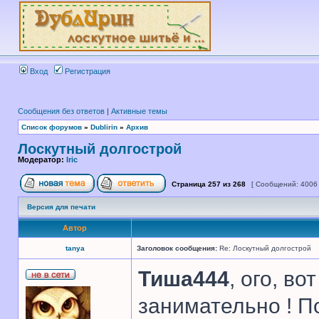
Вход
Регистрация
Сообщения без ответов
|
Активные темы
Список форумов
»
Dublirin
»
Архив
Лоскутный долгострой
Модератор:
Iric
Страница
257
из
268
[ Сообщений: 4006
Версия для печати
Автор
tanya
Заголовок сообщения:
Re: Лоскутный долгострой
Тиша444
, ого, во
занимательно ! П