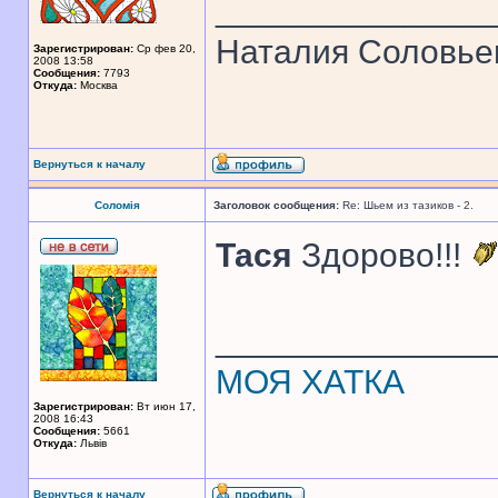
______________
Наталия Соловье
Зарегистрирован:
Ср фев 20,
2008 13:58
Сообщения:
7793
Откуда:
Москва
Вернуться к началу
Соломія
Заголовок сообщения:
Re: Шьем из тазиков - 2.
Тася
Здорово!!!
______________
МОЯ ХАТКА
Зарегистрирован:
Вт июн 17,
2008 16:43
Сообщения:
5661
Откуда:
Львів
Вернуться к началу