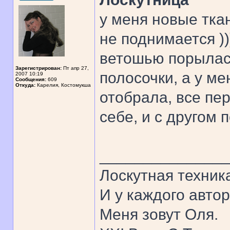
у меня новые тка
не поднимается )))
ветошью порылась
Зарегистрирован:
Пт апр 27,
полосочки, а у ме
2007 10:19
Сообщения:
609
Откуда:
Карелия, Костомукша
отобрала, все пе
себе, и с другом п
______________
Лоскутная техник
И у каждого автор
Меня зовут Оля.