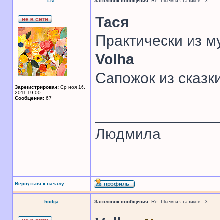
LN_
Заголовок сообщения:
Re: Шьем из тазиков - 3
Тася
Практически из му
Volha
Сапожок из сказки
Зарегистрирован:
Ср ноя 16,
2011 19:00
Сообщения:
67
______________
Людмила
Вернуться к началу
hodga
Заголовок сообщения:
Re: Шьем из тазиков - 3