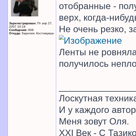
отобранные - пол
верх, когда-нибуд
Зарегистрирован:
Пт апр 27,
Не очень резко, з
2007 10:19
Сообщения:
609
Откуда:
Карелия, Костомукша
Ленты не ровняла
получилось непло
______________
Лоскутная техник
И у каждого автор
Меня зовут Оля.
XXI Век - С Тазик