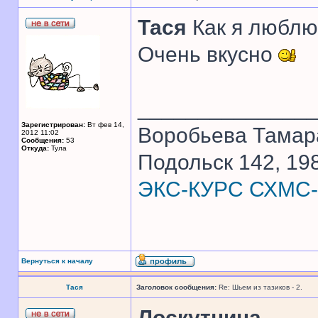
Тася
Как я люблю,
Очень вкусно
______________
Зарегистрирован:
Вт фев 14,
Воробьева Тамар
2012 11:02
Сообщения:
53
Откуда:
Тула
Подольск 142, 198
ЭКС-КУРС СХМС-
Вернуться к началу
Тася
Заголовок сообщения:
Re: Шьем из тазиков - 2.
Лоскутница