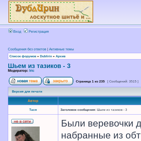
Вход
Регистрация
Сообщения без ответов
|
Активные темы
Список форумов
»
Dublirin
»
Архив
Шьем из тазиков - 3
Модератор:
Iric
Страница
1
из
235
[ Сообщений: 3515 ]
Версия для печати
Автор
Тася
Заголовок сообщения:
Шьем из тазиков - 3
Были веревочки 
набранные из обт