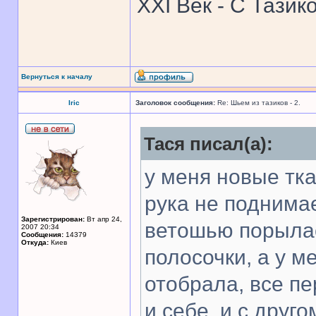
XXI Век - С Тазик
Вернуться к началу
Iric
Заголовок сообщения:
Re: Шьем из тазиков - 2.
Тася писал(а):
у меня новые тк
рука не поднимает
Зарегистрирован:
Вт апр 24,
ветошью порылас
2007 20:34
Сообщения:
14379
Откуда:
Киев
полосочки, а у м
отобрала, все п
и себе, и с друго