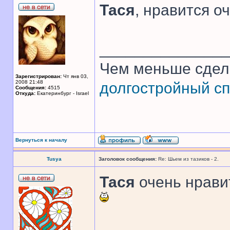
Тася
, нравится оч
______________
Чем меньше сдел
Зарегистрирован:
Чт янв 03,
2008 21:48
долгостройный сп
Сообщения:
4515
Откуда:
Екатеринбург - Israel
Вернуться к началу
Tusya
Заголовок сообщения:
Re: Шьем из тазиков - 2.
Тася
очень нрави