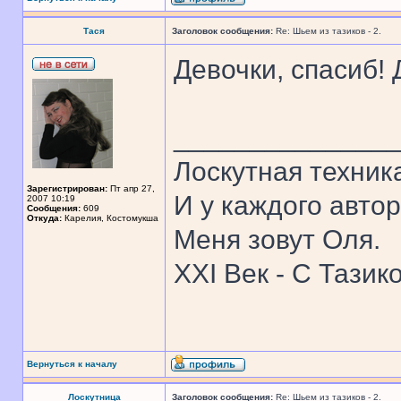
Тася
Заголовок сообщения:
Re: Шьем из тазиков - 2.
Девочки, спасиб! Д
______________
Лоскутная техник
Зарегистрирован:
Пт апр 27,
И у каждого автор
2007 10:19
Сообщения:
609
Откуда:
Карелия, Костомукша
Меня зовут Оля.
XXI Век - С Тазик
Вернуться к началу
Лоскутница
Заголовок сообщения:
Re: Шьем из тазиков - 2.