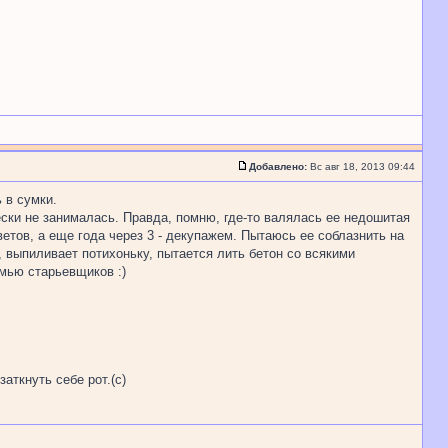
Добавлено:
Вс авг 18, 2013 09:44
 в сумки.
ески не занималась. Правда, помню, где-то валялась ее недошитая
етов, а еще года через 3 - декупажем. Пытаюсь ее соблазнить на
, выпиливает потихоньку, пытается лить бетон со всякими
емью старьевщиков :)
аткнуть себе рот.(с)