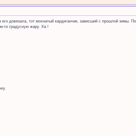
я его довязала, тот мохнатый кардиганчик, зависший с прошлой зимы. По
м-то градусную жару. Ха !
ку.