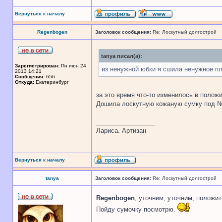
Вернуться к началу
Regenbogen
Заголовок сообщения:
Re: Лоскутный долгострой
tanya писал(а):
Зарегистрирован:
Пн июн 24,
из ненужной юбки я сшила ненужное пл
2013 14:21
Сообщения:
656
Откуда:
Екатеринбург
за это время что-то изменилось в полож
Дошила лоскутную кожаную сумку под №3
_________________
Лариса. Артизан
Вернуться к началу
tanya
Заголовок сообщения:
Re: Лоскутный долгострой
Regenbogen
, уточним, уточним, положит
Пойду сумочку посмотрю.