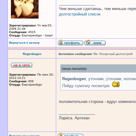
_________________
Чем меньше сделаешь, тем меньше пере
долгостройный список
Зарегистрирован:
Чт янв 03,
2008 21:48
Сообщения:
4515
Откуда:
Екатеринбург - Israel
Вернуться к началу
Regenbogen
Заголовок сообщения:
Re: Лоскутный долгострой
tanya писал(а):
Зарегистрирован:
Пн июн 24,
2013 14:21
Regenbogen
, уточним, уточним, полож
Сообщения:
656
Откуда:
Екатеринбург
Пойду сумочку посмотрю.
положительная сторона - вдруг изменилось
_________________
Лариса. Артизан
Вернуться к началу