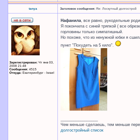
tanya
Заголовок сообщения:
Re: Лоскутный долгострой
Нафанила
, все равно, рукодельные роди
Я покончила с синей тряпкой ( все обрез
горловины только симпатишный.
Но похоже, что из ненужной юбки я сшил
пункт "Похудеть на 5 кило".
Зарегистрирован:
Чт янв 03,
2008 21:48
Сообщения:
4515
Откуда:
Екатеринбург - Israel
_________________
Чем меньше сделаешь, тем меньше пере
долгостройный список