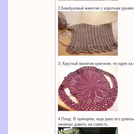
2.Бамбуковый жакетик с коротким рукавом
3. Круглый жилетик крючком, по идее за
4.Плед. В принципе, еще рано его довязы
начинал давить на совесть.