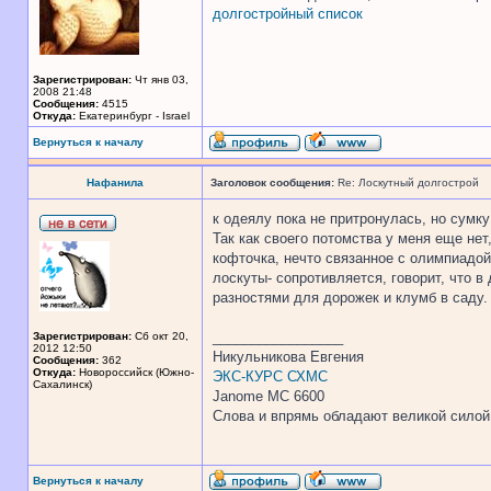
долгостройный список
Зарегистрирован:
Чт янв 03,
2008 21:48
Сообщения:
4515
Откуда:
Екатеринбург - Israel
Вернуться к началу
Нафанила
Заголовок сообщения:
Re: Лоскутный долгострой
к одеялу пока не притронулась, но сумку
Так как своего потомства у меня еще не
кофточка, нечто связанное с олимпиадой
лоскуты- сопротивляется, говорит, что 
разностями для дорожек и клумб в саду.
_________________
Зарегистрирован:
Сб окт 20,
2012 12:50
Никульникова Евгения
Сообщения:
362
Откуда:
Новороссийск (Южно-
ЭКС-КУРС СХМС
Сахалинск)
Janome MC 6600
Слова и впрямь обладают великой силой. 
Вернуться к началу