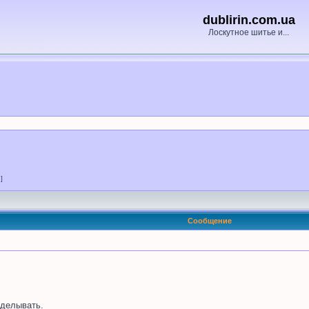
dublirin.com.ua
Лоскутное шитье и...
 ]
Сообщение
делывать.