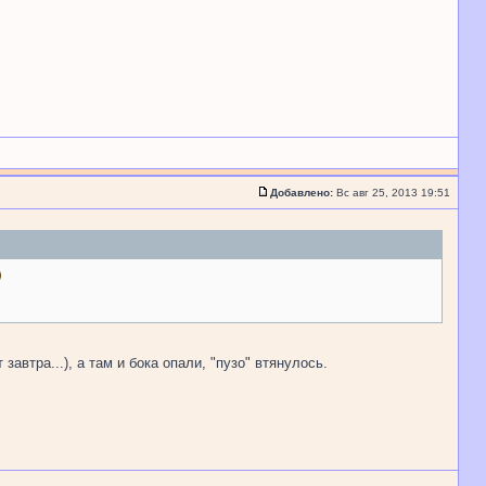
Добавлено:
Вс авг 25, 2013 19:51
автра...), а там и бока опали, "пузо" втянулось.