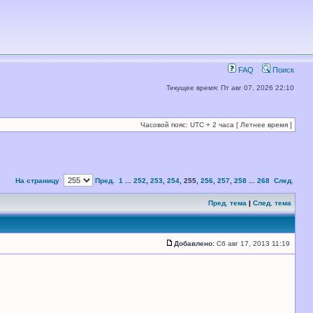
FAQ
Поиск
Текущее время: Пт авг 07, 2026 22:10
Часовой пояс: UTC + 2 часа [ Летнее время ]
На страницу
Пред.
1
...
252
,
253
,
254
,
255
,
256
,
257
,
258
...
268
След.
Пред. тема
|
След. тема
Добавлено:
Сб авг 17, 2013 11:19