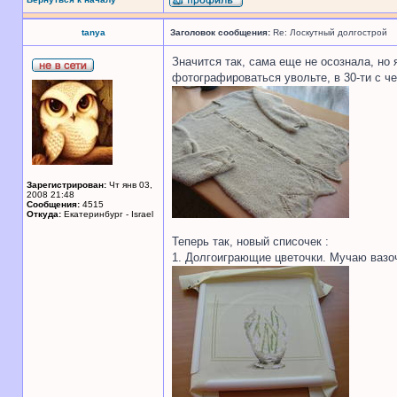
tanya
Заголовок сообщения:
Re: Лоскутный долгострой
Значится так, сама еще не осознала, но 
фотографироваться увольте, в 30-ти с че
Зарегистрирован:
Чт янв 03,
2008 21:48
Сообщения:
4515
Откуда:
Екатеринбург - Israel
Теперь так, новый списочек :
1. Долгоиграющие цветочки. Мучаю вазоч