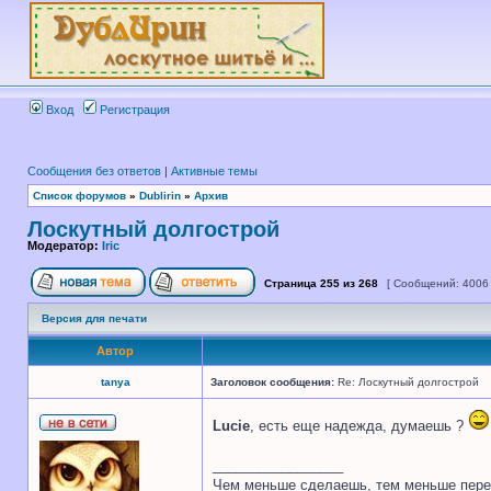
Вход
Регистрация
Сообщения без ответов
|
Активные темы
Список форумов
»
Dublirin
»
Архив
Лоскутный долгострой
Модератор:
Iric
Страница
255
из
268
[ Сообщений: 4006
Версия для печати
Автор
tanya
Заголовок сообщения:
Re: Лоскутный долгострой
Lucie
, есть еще надежда, думаешь ?
_________________
Чем меньше сделаешь, тем меньше пере