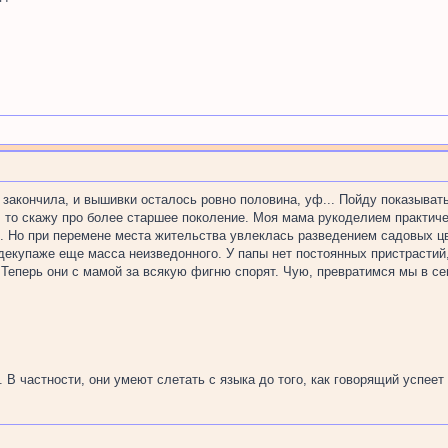
 закончила, и вышивки осталось ровно половина, уф... Пойду показывать
т, то скажу про более старшее поколение. Моя мама рукоделием практич
. Но при перемене места жительства увлеклась разведением садовых цв
в декупаже еще масса неизведонного. У папы нет постоянных пристрастий
 Теперь они с мамой за всякую фигню спорят. Чую, превратимся мы в с
В частности, они умеют слетать с языка до того, как говорящий успеет з