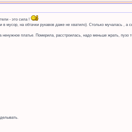
тели - это сила !
ки в мусор, на обтачки рукавов даже не хватило). Столько мучалась , а 
а ненужное платье. Померила, расстроилась, надо меньше жрать, пузо т
делывать.