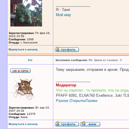
_________________
Я - Таня
Мой мир
Зарегистрирован:
Пт фев 19,
2010 15:56
Сообщения:
1068
Откуда:
г. Кингисепп
Вернуться к началу
Iric
Заголовок сообщения:
Re: Шьем из тазиков - 3
Тему закрываем, отправим в архив. Прод
_________________
Модератор
Что ты спрятал - то пропало, что ты отдал
PFAFF 6091, ELNA760 Exellence, Juki TL
Разное
Открытки
Тазики
Зарегистрирован:
Вт апр 24,
2007 20:34
Сообщения:
14379
Откуда:
Киев
Вернуться к началу