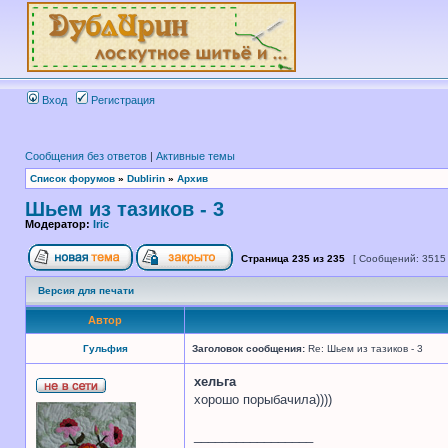
Вход
Регистрация
Сообщения без ответов
|
Активные темы
Список форумов
»
Dublirin
»
Архив
Шьем из тазиков - 3
Модератор:
Iric
Страница
235
из
235
[ Сообщений: 3515
Версия для печати
Автор
Гульфия
Заголовок сообщения:
Re: Шьем из тазиков - 3
хельга
хорошо порыбачила))))
_________________