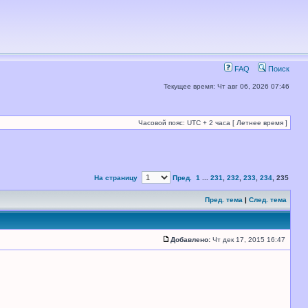
FAQ
Поиск
Текущее время: Чт авг 06, 2026 07:46
Часовой пояс: UTC + 2 часа [ Летнее время ]
На страницу
Пред.
1
...
231
,
232
,
233
,
234
,
235
Пред. тема
|
След. тема
Добавлено:
Чт дек 17, 2015 16:47