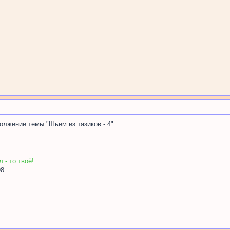
олжение темы "Шьем из тазиков - 4".
 - то твоё!
98