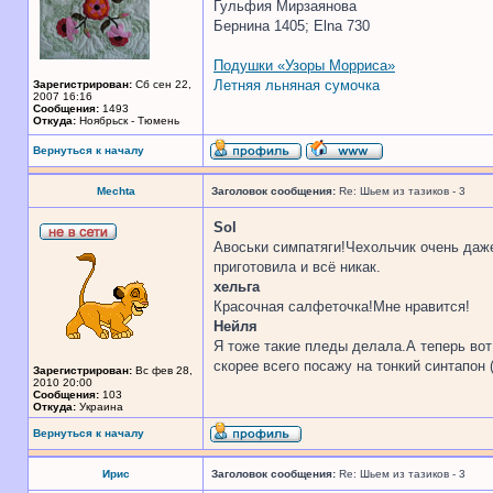
Гульфия Мирзаянова
Бернина 1405; Elna 730
Подушки «Узоры Морриса»
Летняя льняная сумочка
Зарегистрирован:
Сб сен 22,
2007 16:16
Сообщения:
1493
Откуда:
Ноябрьск - Тюмень
Вернуться к началу
Mechta
Заголовок сообщения:
Re: Шьем из тазиков - 3
Sol
Авоськи симпатяги!Чехольчик очень даже
приготовила и всё никак.
хельга
Красочная салфеточка!Мне нравится!
Нейля
Я тоже такие пледы делала.А теперь вот
скорее всего посажу на тонкий синтапон 
Зарегистрирован:
Вс фев 28,
2010 20:00
Сообщения:
103
Откуда:
Украина
Вернуться к началу
Ирис
Заголовок сообщения:
Re: Шьем из тазиков - 3