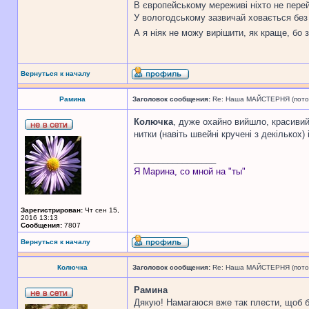
В європейському мереживі ніхто не перейм
У вологодському зазвичай ховається без в
А я ніяк не можу вирішити, як краще, бо
Вернуться к началу
Рамина
Заголовок сообщения:
Re: Наша МАЙСТЕРНЯ (поточн
Колючка
, дуже охайно вийшло, красивий 
нитки (навіть швейні кручені з декількох
_________________
Я Марина, со мной на "ты"
Зарегистрирован:
Чт сен 15,
2016 13:13
Сообщения:
7807
Вернуться к началу
Колючка
Заголовок сообщения:
Re: Наша МАЙСТЕРНЯ (поточн
Рамина
Дякую! Намагаюся вже так плести, щоб бу