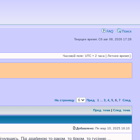
FAQ
Поиск
Текущее время: Сб авг 08, 2026 17:28
Часовой пояс: UTC + 2 часа [ Летнее время ]
На страницу
Пред.
1
...
3
,
4
,
5
,
6
,
7
След.
Пред. тема
|
След. тема
Добавлено:
Пн мар 10, 2025 16:10
зігнувшись. Під драбиною то раком, то боком, то гусінню ...