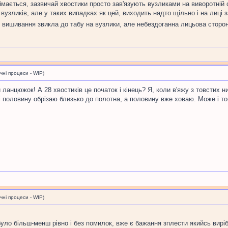
ається, зазвичай хвостики просто зав'язують вузликами на виворотній ст
узликів, але у таких випадках як цей, виходить надто щільно і на лиці 
 з вишивання звикла до табу на вузлики, але небездоганна лицьова стор
і процеси - WIP)
ланцюжок! А 28 хвостиків це початок і кінець? Я, коли в'яжу з товстих ни
) і половину обрізаю близько до полотна, а половину вже ховаю. Може і т
і процеси - WIP)
ло більш-менш рівно і без помилок, вже є бажання зплести якийсь виріб