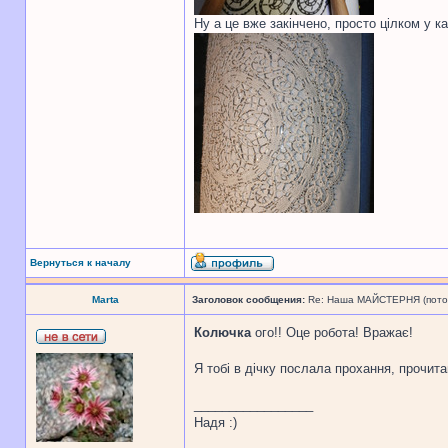
Ну а це вже закінчено, просто цілком у к
Вернуться к началу
Marta
Заголовок сообщения:
Re: Наша МАЙСТЕРНЯ (поточн
Колючка
ого!! Оце робота! Вражає!
Я тобі в дічку послала прохання, прочита
_________________
Надя :)