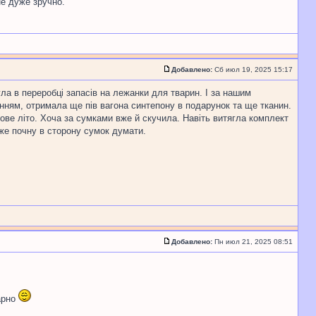
не дуже зручно.
Добавлено:
Сб июл 19, 2025 15:17
ла в переробці запасів на лежанки для тварин. І за нашим
енням, отримала ще пів вагона синтепону в подарунок та ще тканин.
ове літо. Хоча за сумками вже й скучила. Навіть витягла комплект
вже почну в сторону сумок думати.
Добавлено:
Пн июл 21, 2025 08:51
гарно