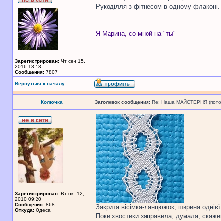
Рукоділля з фітнесом в одному флаконі.
_________________
Я Марина, со мной на "ты"
Зарегистрирован:
Чт сен 15,
2016 13:13
Сообщения:
7807
Вернуться к началу
Колючка
Заголовок сообщения:
Re: Наша МАЙСТЕРНЯ (поточн
Зарегистрирован:
Вт окт 12,
2010 09:20
Сообщения:
868
Закрита вісімка-ланцюжок, ширина однієї
Откуда:
Одеса
Поки хвостики заправила, думала, скажен