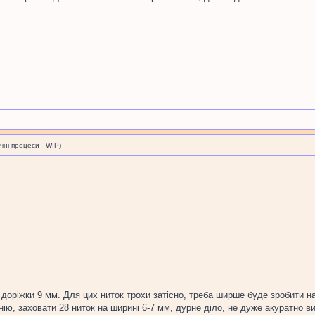
і процеси - WIP)
 доріжки 9 мм. Для цих ниток трохи затісно, треба ширше буде зробити на
ію, заховати 28 ниток на ширині 6-7 мм, дурне діло, не дуже акуратно в