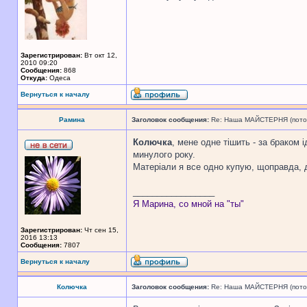
Зарегистрирован:
Вт окт 12,
2010 09:20
Сообщения:
868
Откуда:
Одеса
Вернуться к началу
Рамина
Заголовок сообщения:
Re: Наша МАЙСТЕРНЯ (поточн
Колючка
, мене одне тішить - за браком 
минулого року.
Матеріали я все одно купую, щоправда, 
_________________
Я Марина, со мной на "ты"
Зарегистрирован:
Чт сен 15,
2016 13:13
Сообщения:
7807
Вернуться к началу
Колючка
Заголовок сообщения:
Re: Наша МАЙСТЕРНЯ (поточн