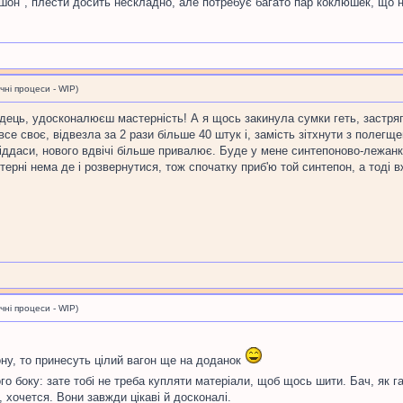
шон", плести досить нескладно, але потребує багато пар коклюшек, що 
і процеси - WIP)
дець, удосконалюєш мастерність! А я щось закинула сумки геть, застряг
е своє, відвезла за 2 рази більше 40 штук і, замість зітхнути з полегщ
віддаси, нового вдвічі більше привалює. Буде у мене синтепоново-лежанк
терні нема де і розвернутися, тож спочатку приб'ю той синтепон, а тоді 
і процеси - WIP)
ону, то принесуть цілий вагон ще на доданок
го боку: зате тобі не треба купляти матеріали, щоб щось шити. Бач, як 
, хочется. Вони завжди цікаві й досконалі.