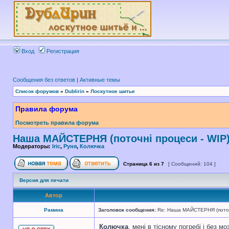
Вход
Регистрация
Сообщения без ответов
|
Активные темы
Список форумов
»
Dublirin
»
Лоскутное шитье
Правила форума
Посмотреть правила форума
Наша МАЙСТЕРНЯ (поточні процеси - WIP
Модераторы:
Iric
,
Руня
,
Колючка
Страница
6
из
7
[ Сообщений: 104 ]
Версия для печати
Автор
Рамина
Заголовок сообщения:
Re: Наша МАЙСТЕРНЯ (поточн
Колючка
, мені в тісному погребі і без м