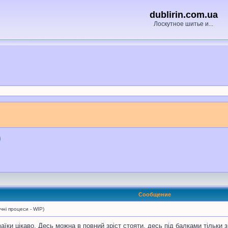
dublirin.com.ua
Лоскутное шитье и...
)
Сообщение
і процеси - WIP)
озаїки цікаво. Десь можна в повний зріст стояти, десь під балками тільки 