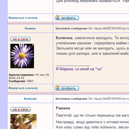
Цей різновид мережива називається "тор
Вернуться к началу
Рамина
Заголовок сообщения:
Re: Наша МАЙСТЕРНЯ (поточн
Колючка
, симпатично виходить. Ти моло
улюбленим законом - переробила майже вс
Звільнити місце ніяк не виходить, щось 
тканин для шопера, але в заваленій майс
_________________
Я Марина, со мной на "ты"
Зарегистрирован:
Чт сен 15,
2016 13:13
Сообщения:
7807
Вернуться к началу
Колючка
Заголовок сообщения:
Re: Наша МАЙСТЕРНЯ (поточн
Рамина
Пам'ятай, що як тільки перешиєш пів ваг
Насправді, якщо дивитися з оптимістично
Але нову сумку від тебе побачити, звісно