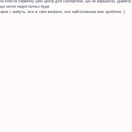
ла плести серветку (або центр для скатертини, ще не вирішила). Діаметр
 що ниток недостатньо буде.
авок і, мабуть, все ж таки випрати, але найголовніше вже зроблено :)