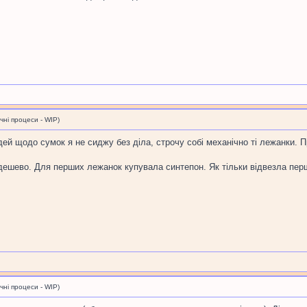
і процеси - WIP)
ідей щодо сумок я не сиджу без діла, строчу собі механічно ті лежанки. П
дешево. Для перших лежанок купувала синтепон. Як тільки відвезла пер
і процеси - WIP)