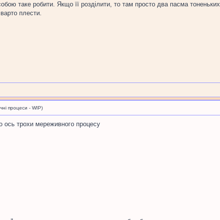
собою таке робити. Якщо її розділити, то там просто два пасма тоненьких
 варто плести.
і процеси - WIP)
то ось трохи мереживного процесу