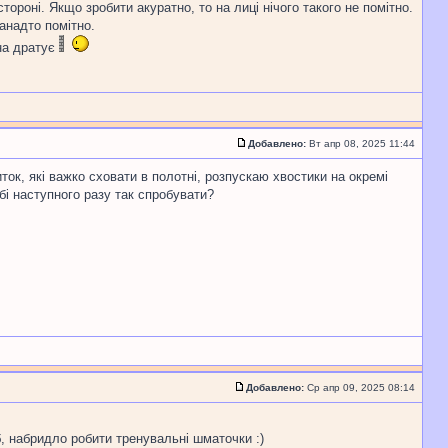
ороні. Якщо зробити акуратно, то на лиці нічого такого не помітно.
занадто помітно.
она дратує
Добавлено:
Вт апр 08, 2025 11:44
ток, які важко сховати в полотні, розпускаю хвостики на окремі
обі наступного разу так спробувати?
Добавлено:
Ср апр 09, 2025 08:14
, набридло робити тренувальні шматочки :)