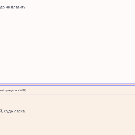
адр не влазить
і процеси - WIP)
й, будь ласка.