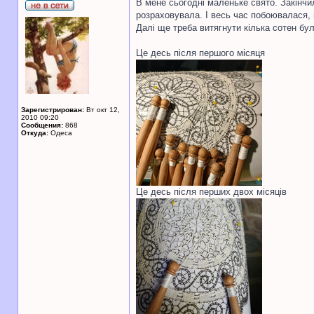
В мене сьогодні маленьке свято. Закінчи
розраховувала. І весь час побоювалася,
Далі ще треба витягнути кілька сотен бул
Це десь після першого місяця
Зарегистрирован:
Вт окт 12,
2010 09:20
Сообщения:
868
Откуда:
Одеса
Це десь після перших двох місяців