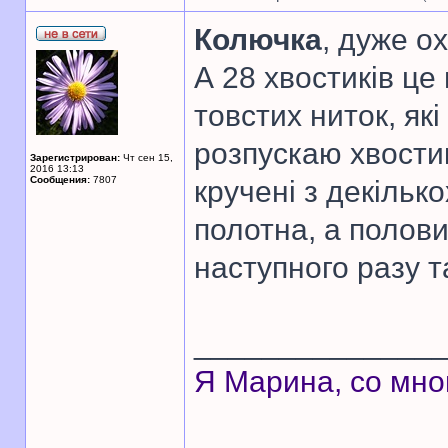
Колючка
, дуже о
А 28 хвостиків це 
товстих ниток, які
розпускаю хвостик
Зарегистрирован:
Чт сен 15,
2016 13:13
Сообщения:
7807
кручені з декільк
полотна, а полови
наступного разу т
______________
Я Марина, со мно