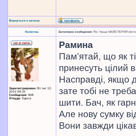
Вернуться к началу
Колючка
Заголовок сообщения:
Re: Наша МАЙСТЕРНЯ (поточн
Рамина
Пам'ятай, що як т
принесуть цілий 
Насправді, якщо д
зате тобі не треб
Зарегистрирован:
Вт окт 12,
2010 09:20
Сообщения:
868
Откуда:
Одеса
шити. Бач, як гар
Але нову сумку ві
Вони завжди цікав