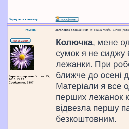
Вернуться к началу
Рамина
Заголовок сообщения:
Re: Наша МАЙСТЕРНЯ (поточн
Колючка
, мене о
сумок я не сиджу б
лежанки. При робо
ближче до осені д
Зарегистрирован:
Чт сен 15,
2016 13:13
Сообщения:
7807
Матеріали я все 
перших лежанок к
відвезла першу п
безкоштовним.