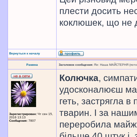
плести досить нес
коклюшек, що не 
Вернуться к началу
Рамина
Заголовок сообщения:
Re: Наша МАЙСТЕРНЯ (поточн
Колючка
, симпат
удосконалюєш мас
геть, застрягла в
тварин. І за наш
Зарегистрирован:
Чт сен 15,
2016 13:13
Сообщения:
7807
переробила майже 
більше 40 штук і,