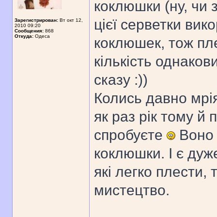
коклюшки (ну, чи з
цієї серветки вик
Зарегистрирован:
Вт окт 12,
2010 09:20
Сообщения:
868
Откуда:
Одеса
коклюшек, тож пл
кількість однако
сказу :))
Колись давно мрія
як раз рік тому й
спробуєте
Воно 
коклюшки. І є дуж
які легко плести,
мистецтво.