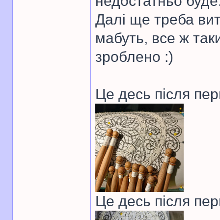
недостатньо буде
Далі ще треба вит
мабуть, все ж так
зроблено :)
Це десь після пе
Це десь після пер