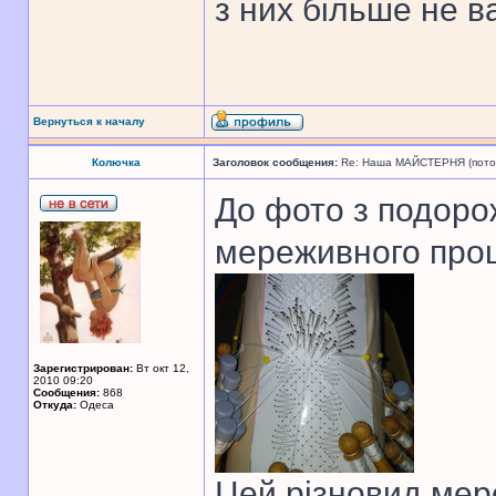
з них більше не в
Вернуться к началу
Колючка
Заголовок сообщения:
Re: Наша МАЙСТЕРНЯ (поточн
До фото з подорож
мереживного про
Зарегистрирован:
Вт окт 12,
2010 09:20
Сообщения:
868
Откуда:
Одеса
Цей різновид мер