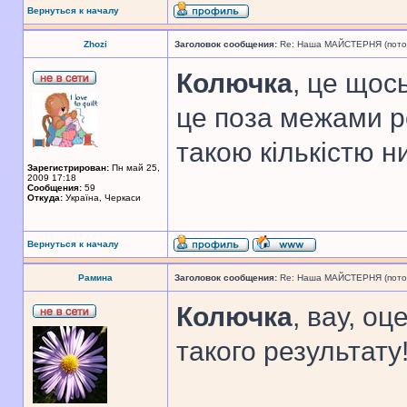
Вернуться к началу
Zhozi
Заголовок сообщения:
Re: Наша МАЙСТЕРНЯ (поточн
Колючка
, це щос
це поза межами ро
такою кількістю н
Зарегистрирован:
Пн май 25,
2009 17:18
Сообщения:
59
Откуда:
Україна, Черкаси
Вернуться к началу
Рамина
Заголовок сообщения:
Re: Наша МАЙСТЕРНЯ (поточн
Колючка
, вау, о
такого результату