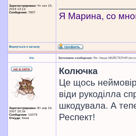
______________
Зарегистрирован:
Чт сен 15,
2016 13:13
Сообщения:
7807
Я Марина, со мно
Вернуться к началу
Iric
Заголовок сообщения:
Re: Наша МАЙСТЕРНЯ (поточн
Колючка
Це щось неймовір
віди рукоділла сп
шкодувала. А теп
Зарегистрирован:
Вт апр 24,
2007 20:34
Респект!
Сообщения:
14379
Откуда:
Киев