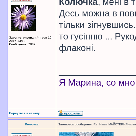
Колючка
, мені в 
Десь можна в повн
тільки зігнувшись
то гусінню ... Ру
Зарегистрирован:
Чт сен 15,
2016 13:13
Сообщения:
7807
флаконі.
______________
Я Марина, со мно
Вернуться к началу
Колючка
Заголовок сообщения:
Re: Наша МАЙСТЕРНЯ (поточн