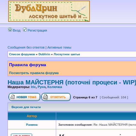
Вход
Регистрация
Сообщения без ответов
|
Активные темы
Список форумов
»
Dublirin
»
Лоскутное шитье
Правила форума
Посмотреть правила форума
Наша МАЙСТЕРНЯ (поточні процеси - WIP
Модераторы:
Iric
,
Руня
,
Колючка
Страница
6
из
7
[ Сообщений: 104 ]
Версия для печати
Автор
Рамина
Заголовок сообщения:
Re: Наша МАЙСТЕРНЯ (поточн