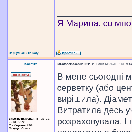
______________
Я Марина, со мно
Вернуться к началу
Колючка
Заголовок сообщения:
Re: Наша МАЙСТЕРНЯ (поточн
В мене сьогодні м
серветку (або цен
вирішила). Діамет
Витратила десь уч
розраховувала. І
Зарегистрирован:
Вт окт 12,
2010 09:20
Сообщения:
868
Откуда:
Одеса