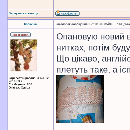
Вернуться к началу
Колючка
Заголовок сообщения:
Re: Наша МАЙСТЕРНЯ (поточн
Опановую новий вз
нитках, потім буд
Що цікаво, англій
плетуть таке, а і
Зарегистрирован:
Вт окт 12,
2010 09:20
Сообщения:
868
Откуда:
Одеса