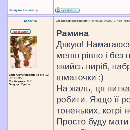
Вернуться к началу
Колючка
Заголовок сообщения:
Re: Наша МАЙСТЕРНЯ (поточн
Рамина
Дякую! Намагаюся
менш рівно і без 
якийсь виріб, на
шматочки :)
Зарегистрирован:
Вт окт 12,
2010 09:20
Сообщения:
868
Откуда:
Одеса
На жаль, ця нитка
робити. Якщо її р
тоненьких, котрі 
Просто буду мати 