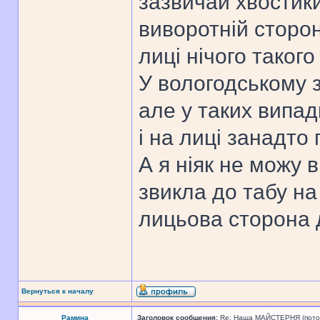
зазвичай хвостик
виворотній сторон
лиці нічого такого
У вологодському з
але у таких випад
і на лиці занадто 
А я ніяк не можу 
звикла до табу на
лицьова сторона
Вернуться к началу
Рамина
Заголовок сообщения:
Re: Наша МАЙСТЕРНЯ (поточн