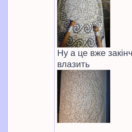
Ну а це вже закін
влазить