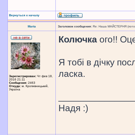
Вернуться к началу
Marta
Заголовок сообщения:
Re: Наша МАЙСТЕРНЯ (поточн
Колючка
ого!! Оц
Я тобі в дічку по
ласка.
Зарегистрирован:
Чт фев 18,
2016 21:11
Сообщения:
2463
Откуда:
м. Кропивницький,
Україна
______________
Надя :)