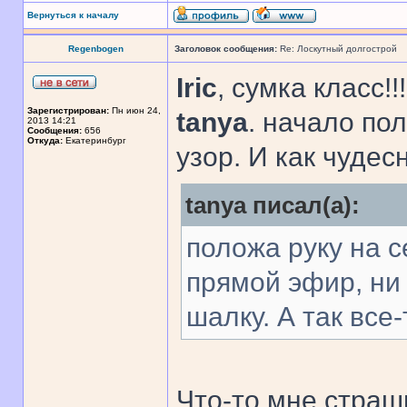
Вернуться к началу
Regenbogen
Заголовок сообщения:
Re: Лоскутный долгострой
Iric
, сумка класс!!!
Зарегистрирован:
Пн июн 24,
tanya
. начало по
2013 14:21
Сообщения:
656
Откуда:
Екатеринбург
узор. И как чудес
tanya писал(а):
положа руку на с
прямой эфир, ни 
шалку. А так все
Что-то мне страш