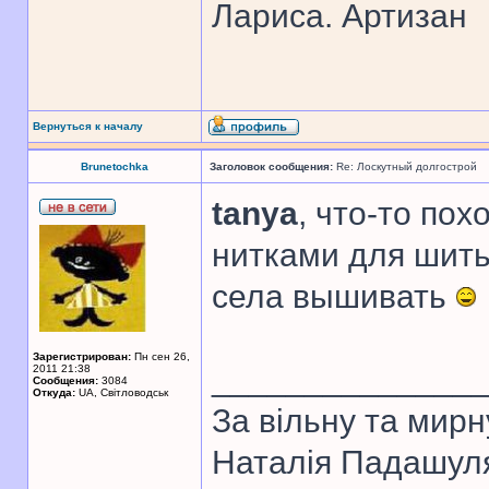
Лариса. Артизан
Вернуться к началу
Brunetochka
Заголовок сообщения:
Re: Лоскутный долгострой
tanya
, что-то пох
нитками для шить
села вышивать
Зарегистрирован:
Пн сен 26,
______________
2011 21:38
Сообщения:
3084
Откуда:
UA, Свiтловодськ
За вiльну та мирн
Наталiя Падашул