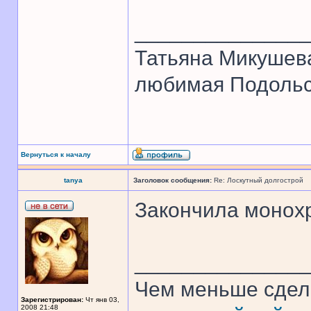
______________
Татьяна Микушев
любимая Подольск
Вернуться к началу
tanya
Заголовок сообщения:
Re: Лоскутный долгострой
Закончила монохр
______________
Чем меньше сдел
Зарегистрирован:
Чт янв 03,
2008 21:48