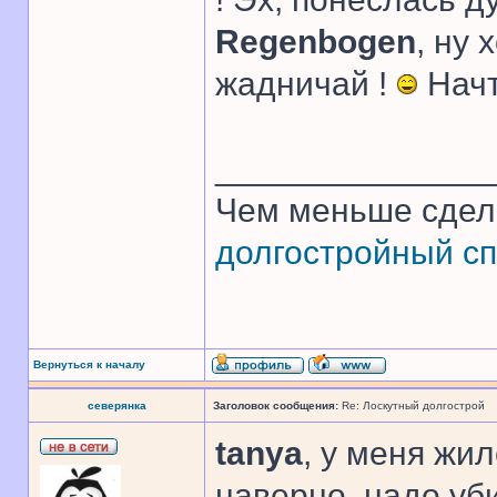
Regenbogen
, ну 
жадничай !
Начт
______________
Чем меньше сдел
долгостройный сп
Вернуться к началу
северянка
Заголовок сообщения:
Re: Лоскутный долгострой
tanya
, у меня жи
наверно, надо уб