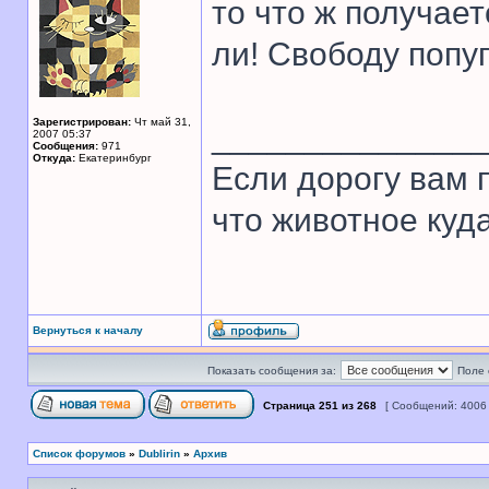
то что ж получает
ли! Свободу попуг
Зарегистрирован:
Чт май 31,
______________
2007 05:37
Сообщения:
971
Откуда:
Екатеринбург
Если дорогу вам п
что животное куда
Вернуться к началу
Показать сообщения за:
Поле 
Страница
251
из
268
[ Сообщений: 4006
Список форумов
»
Dublirin
»
Архив