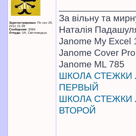
______________
За вiльну та мирн
Зарегистрирован:
Пн сен 26,
2011 21:38
Наталiя Падашул
Сообщения:
3084
Откуда:
UA, Свiтловодськ
Janome My Excel
Janome Cover Pr
Janome ML 785
ШКОЛА СТЕЖКИ Л
ПЕРВЫЙ
ШКОЛА СТЕЖКИ Л
ВТОРОЙ