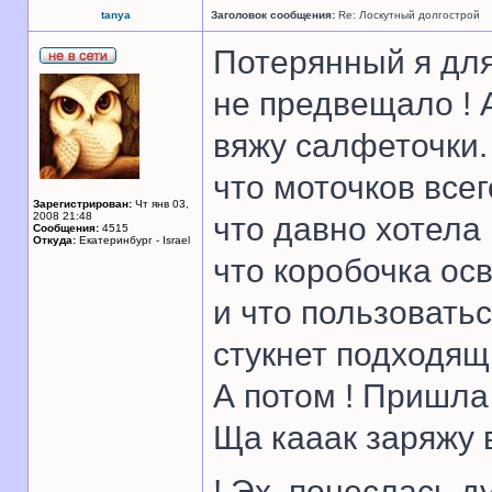
tanya
Заголовок сообщения:
Re: Лоскутный долгострой
Потерянный я для
не предвещало ! А
вяжу салфеточки.
что моточков всег
Зарегистрирован:
Чт янв 03,
2008 21:48
что давно хотела 
Сообщения:
4515
Откуда:
Екатеринбург - Israel
что коробочка ос
и что пользоватьс
стукнет подходя
А потом ! Пришла
Ща кааак заряжу в
! Эх, понеслась д