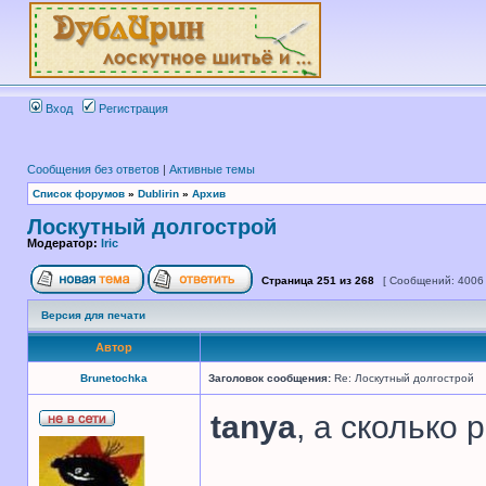
Вход
Регистрация
Сообщения без ответов
|
Активные темы
Список форумов
»
Dublirin
»
Архив
Лоскутный долгострой
Модератор:
Iric
Страница
251
из
268
[ Сообщений: 4006
Версия для печати
Автор
Brunetochka
Заголовок сообщения:
Re: Лоскутный долгострой
tanya
, а сколько