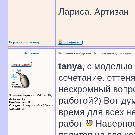
______________
Лариса. Артизан
Вернуться к началу
Нафанила
Заголовок сообщения:
Re: Лоскутный долгострой
tanya
, с моделью
сочетание. оттен
нескромный вопро
Зарегистрирован:
Сб окт 20,
работой?) Вот ду
2012 12:50
Сообщения:
362
Откуда:
Новороссийск (Южно-
Сахалинск)
время для всех н
работ
Наверное
пялится на все кр