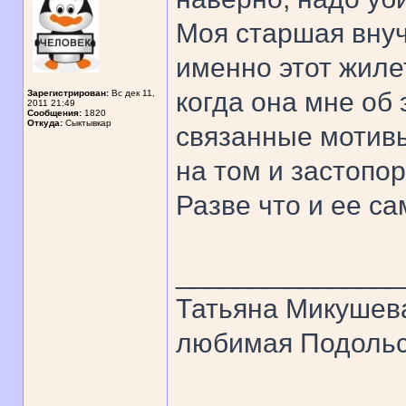
Моя старшая внуч
именно этот жилет
когда она мне об 
Зарегистрирован:
Вс дек 11,
2011 21:49
Сообщения:
1820
Откуда:
Сыктывкар
связанные мотивы
на том и застопо
Разве что и ее са
______________
Татьяна Микушев
любимая Подольск