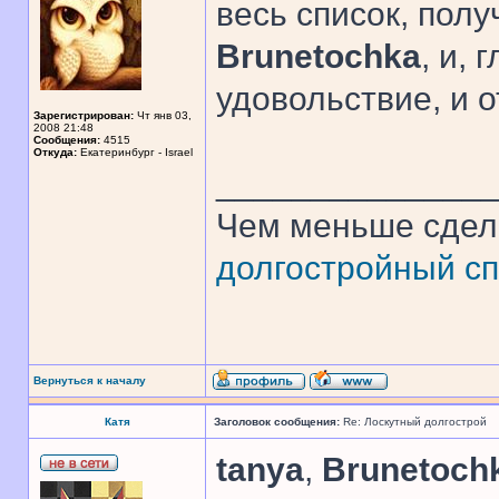
весь список, полу
Brunetochka
, и,
удовольствие, и о
Зарегистрирован:
Чт янв 03,
2008 21:48
Сообщения:
4515
Откуда:
Екатеринбург - Israel
______________
Чем меньше сдел
долгостройный сп
Вернуться к началу
Катя
Заголовок сообщения:
Re: Лоскутный долгострой
tanya
,
Brunetoch