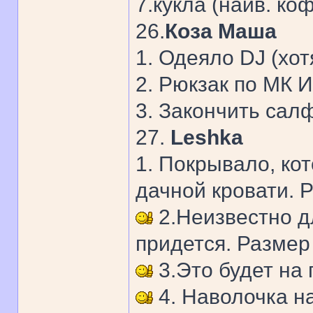
7.кукла (наив. ко
26.
Коза Маша
1. Одеяло DJ (хот
2. Рюкзак по МК 
3. Закончить сал
27.
Leshka
1. Покрывало, ко
дачной кровати. 
2.Неизвестно дл
придется. Размер
3.Это будет на
4. Наволочка на