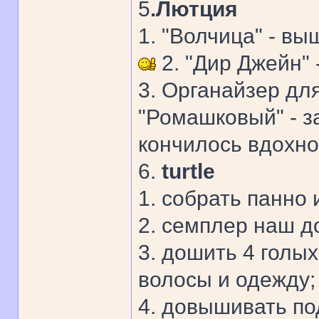
5
.Лютция
1. "Волчица" - в
2. "Дир Джейн"
3. Органайзер дл
"Ромашковый" - з
кончилось вдохно
6.
turtle
1. собрать панно 
2. семплер наш до
3. дошить 4 голых
волосы и одежду;
4. довышивать под