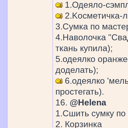
1.Одеяло-сэмп
2.Kосметичка-л
3.Сумка по мастер
4.Hаволочка "Сва
ткань купила);
5.одеялко оранже
доделать);
6.одеялко 'мель
простегать).
16.
@Helena
1.Сшить сумку по
2. Корзинка