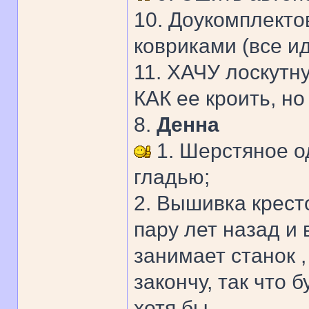
10. Доукомплекто
ковриками (все ид
11. ХАЧУ лоскутн
КАК ее кроить, но
8.
Денна
1. Шерстяное о
гладью;
2. Вышивка кресто
пару лет назад и
занимает станок ,
закончу, так что 
хотя бы