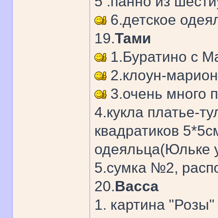
5 .панно из шести
6.детское одеял
19.
Тами
1.Буратино с М
2.клоун-марион
3.очень много 
4.кукла платье-т
квадратиков 5*5см
одеяльца(Юльке у
5.сумка №2, расп
20.
Васса
1. картина "Розы"