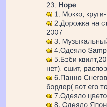
23.
Hope
1. Мокко, круги-
2.Дорожка на с
2007
3. Музыкальный
4.Одеяло Sample
5.Бэби квилт,200
нет), сшит, распо
6.Панно Снегов
бордер( вот его то
7.Одеяло цвето
8. Одеяло Япон