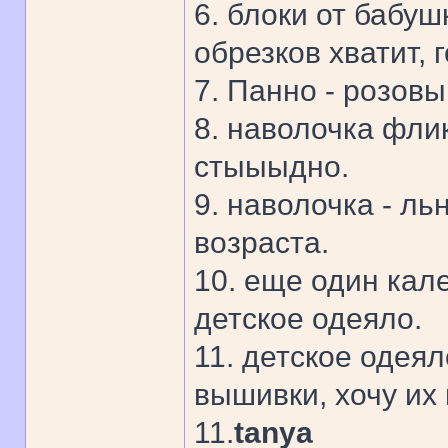
6. блоки от бабу
обрезков хватит, г
7. Панно - розов
8. наволочка флик
стыыыдно.
9. наволочка - ль
возраста.
10. еще один кал
детское одеяло.
11. детское одея
вышивки, хочу их
11.
tanya