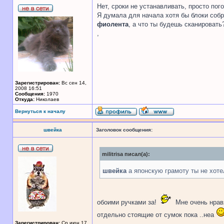
Нет, сроки не устанавливать, просто пог
Я думала для начала хотя бы блоки собра
фиолента
, а что ты будешь сканировать
,
Зарегистрирован:
Вс сен 14,
2008 16:51
Сообщения:
1970
Откуда:
Николаев
Вернуться к началу
швейка
Заголовок сообщения:
militrisa писал(а):
швейка
а японскую грамоту ты не хоте
обоими ручками за!
Мне очень нравя
отдельно стоящие от сумок пока ..неа
Зарегистрирован:
Ср июн 17,