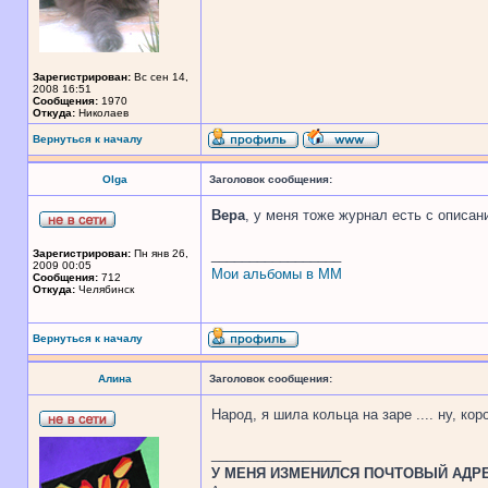
Зарегистрирован:
Вс сен 14,
2008 16:51
Сообщения:
1970
Откуда:
Николаев
Вернуться к началу
Olga
Заголовок сообщения:
Вера
, у меня тоже журнал есть с описа
_________________
Зарегистрирован:
Пн янв 26,
2009 00:05
Мои альбомы в ММ
Сообщения:
712
Откуда:
Челябинск
Вернуться к началу
Алина
Заголовок сообщения:
Народ, я шила кольца на заре .... ну, ко
_________________
У МЕНЯ ИЗМЕНИЛСЯ ПОЧТОВЫЙ АДРЕС