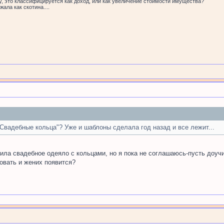
у, это классифицируется как доход, или как увеличение стоимости имущества?
ала как скотина....
 Свадебные кольца"? Уже и шаблоны сделала год назад и все лежит...
шила свадебное одеяло с кольцами, но я пока не соглашаюсь-пусть доучи
овать и жених появится?