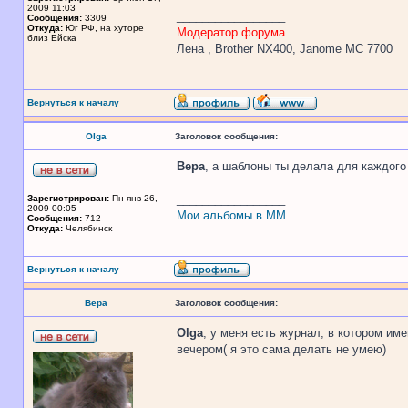
2009 11:03
_________________
Сообщения:
3309
Откуда:
Юг РФ, на хуторе
Модератор форума
близ Ейска
Лена , Brother NX400, Janome MC 7700
Вернуться к началу
Olga
Заголовок сообщения:
Вера
, а шаблоны ты делала для каждого 
_________________
Зарегистрирован:
Пн янв 26,
2009 00:05
Мои альбомы в ММ
Сообщения:
712
Откуда:
Челябинск
Вернуться к началу
Вера
Заголовок сообщения:
Olga
, у меня есть журнал, в котором им
вечером( я это сама делать не умею)