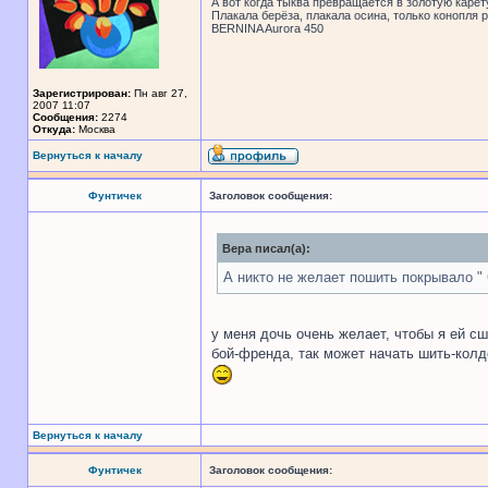
А вот когда тыква превращается в золотую карет
Плакала берёза, плакала осина, только конопля рж
BERNINA Aurora 450
Зарегистрирован:
Пн авг 27,
2007 11:07
Сообщения:
2274
Откуда:
Москва
Вернуться к началу
Фунтичек
Заголовок сообщения:
Вера писал(а):
А никто не желает пошить покрывало "
у меня дочь очень желает, чтобы я ей с
бой-френда, так может начать шить-колд
Вернуться к началу
Фунтичек
Заголовок сообщения: