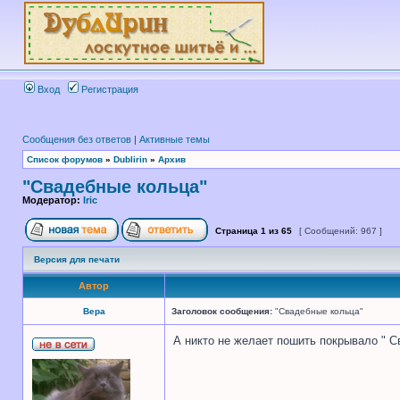
Вход
Регистрация
Сообщения без ответов
|
Активные темы
Список форумов
»
Dublirin
»
Архив
"Свадебные кольца"
Модератор:
Iric
Страница
1
из
65
[ Сообщений: 967 ]
Версия для печати
Автор
Вера
Заголовок сообщения:
"Свадебные кольца"
А никто не желает пошить покрывало " С