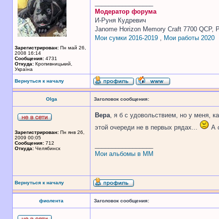
_________________
Модератор форума
И-Руня Кудревич
Janome Horizon Memory Craft 7700 QCP, P
Мои сумки 2016-2019
,
Мои работы 2020
Зарегистрирован:
Пн май 26,
2008 16:14
Сообщения:
4731
Откуда:
Кропивницький,
Україна
Вернуться к началу
Olga
Заголовок сообщения:
Вера
, я б с удовольствием, но у меня, к
этой очереди не в первых рядах...
А с
Зарегистрирован:
Пн янв 26,
2009 00:05
Сообщения:
712
_________________
Откуда:
Челябинск
Мои альбомы в ММ
Вернуться к началу
фиолента
Заголовок сообщения: