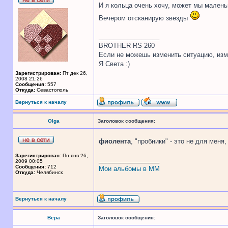
И я кольца очень хочу, может мы мален
Вечером отсканирую звезды
_________________
BROTHER RS 260
Если не можешь изменить ситуацию, изме
Я Света :)
Зарегистрирован:
Пт дек 26,
2008 21:26
Сообщения:
557
Откуда:
Севастополь
Вернуться к началу
Olga
Заголовок сообщения:
фиолента
, "пробники" - это не для меня
Зарегистрирован:
Пн янв 26,
_________________
2009 00:05
Сообщения:
712
Мои альбомы в ММ
Откуда:
Челябинск
Вернуться к началу
Вера
Заголовок сообщения: