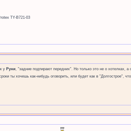
rotex TY-B721-03
ак у
Руни
, "задние подпирают передних". Но только это не о хотелках, а
роки ты хочешь как-нибудь оговорить, или будет как в "Долгострое", чт