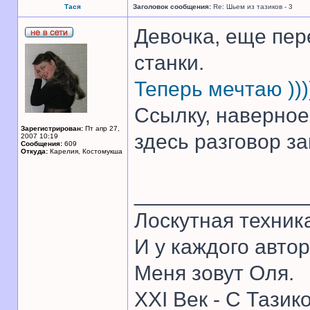
Тася
Заголовок сообщения:
Re: Шьем из тазиков - 3
Девочка, еще пер
станки.
Теперь мечтаю )))
Ссылку, наверное,
Зарегистрирован:
Пт апр 27,
здесь разговор заш
2007 10:19
Сообщения:
609
Откуда:
Карелия, Костомукша
______________
Лоскутная техник
И у каждого автор
Меня зовут Оля.
XXI Век - С Тазик