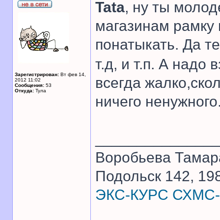
Tata
, ну ты молод
магазинам рамку 
понатыкать. Да 
т.д, и т.п. А надо 
Зарегистрирован:
Вт фев 14,
всегда жалко,скол
2012 11:02
Сообщения:
53
Откуда:
Тула
ничего ненужного
______________
Воробьева Тамар
Подольск 142, 198
ЭКС-КУРС СХМС-