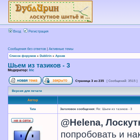
Вход
Регистрация
Сообщения без ответов
|
Активные темы
Список форумов
»
Dublirin
»
Архив
Шьем из тазиков - 3
Модератор:
Iric
Страница
3
из
235
[ Сообщений: 3515 ]
Версия для печати
Автор
Tata
Заголовок сообщения:
Re: Шьем из тазиков - 3
@Helena,
Лоскут
попробовать и на