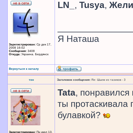
LN_
,
Tusya
,
Жели
______________
Я Наташа
Зарегистрирован:
Ср дек 17,
2008 16:02
Сообщения:
3408
Откуда:
Украина. Бердянск
Вернуться к началу
тэн
Заголовок сообщения:
Re: Шьем из тазиков - 3
Tata
, понравился
ты протаскивала 
булавкой?
Зарегистрирован:
Пн июл 13,