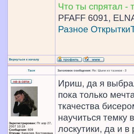
Что ты спрятал - т
PFAFF 6091, ELNA
Разное
Открытки
Вернуться к началу
Тася
Заголовок сообщения:
Re: Шьем из тазиков - 3
Ириш, да я выбрал
пока только мечт
ткачества бисер
научиться темку 
Зарегистрирован:
Пт апр 27,
лоскутики, да и 
2007 10:19
Сообщения:
609
Откуда:
Карелия, Костомукша