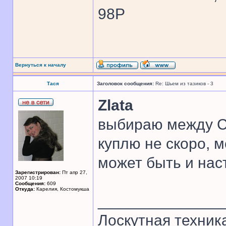
98P
Вернуться к началу
Тася
Заголовок сообщения:
Re: Шьем из тазиков - 3
Zlata
выбираю между С
куплю не скоро, м
может быть и нас
Зарегистрирован:
Пт апр 27,
2007 10:19
Сообщения:
609
Откуда:
Карелия, Костомукша
______________
Лоскутная техник