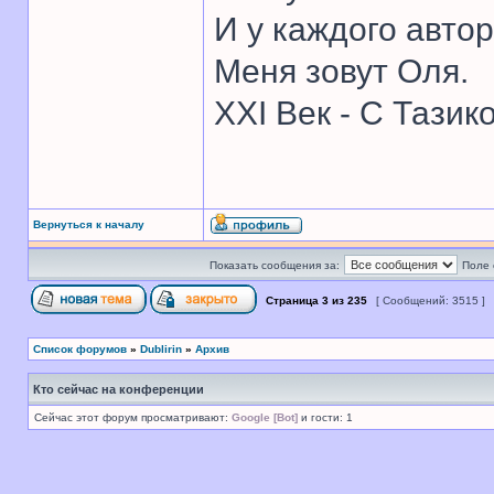
И у каждого автор
Меня зовут Оля.
XXI Век - С Тазик
Вернуться к началу
Показать сообщения за:
Поле 
Страница
3
из
235
[ Сообщений: 3515 ]
Список форумов
»
Dublirin
»
Архив
Кто сейчас на конференции
Сейчас этот форум просматривают:
Google [Bot]
и гости: 1