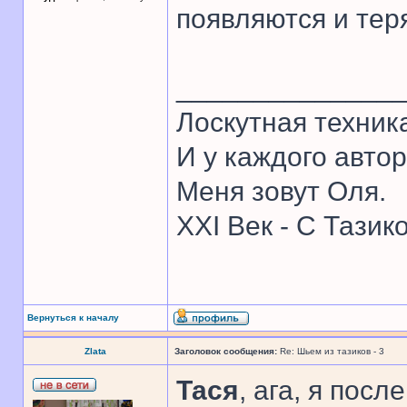
появляются и тер
______________
Лоскутная техник
И у каждого автор
Меня зовут Оля.
XXI Век - С Тазик
Вернуться к началу
Zlata
Заголовок сообщения:
Re: Шьем из тазиков - 3
Тася
, ага, я пос