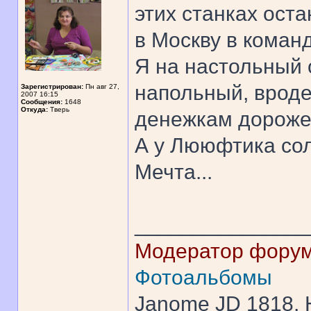
этих станках оста
в Москву в команд
Я на настольный 
напольный, вроде 
Зарегистрирован:
Пн авг 27,
2007 16:15
Сообщения:
1648
Откуда:
Тверь
денежкам дороже
А у Лююфтика сол
Мечта...
______________
Модератор фору
Фотоальбомы
Janome JD 1818, H