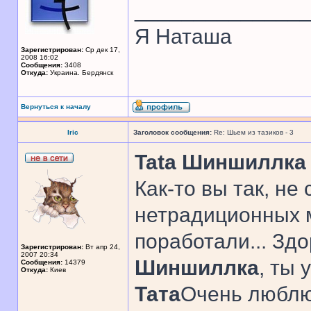
______________
Я Наташа
Зарегистрирован:
Ср дек 17,
2008 16:02
Сообщения:
3408
Откуда:
Украина. Бердянск
Вернуться к началу
Iric
Заголовок сообщения:
Re: Шьем из тазиков - 3
Tata Шиншиллка
Как-то вы так, не 
нетрадиционных м
поработали... Здо
Зарегистрирован:
Вт апр 24,
2007 20:34
Шиншиллка
, ты 
Сообщения:
14379
Откуда:
Киев
Тата
Очень люблю