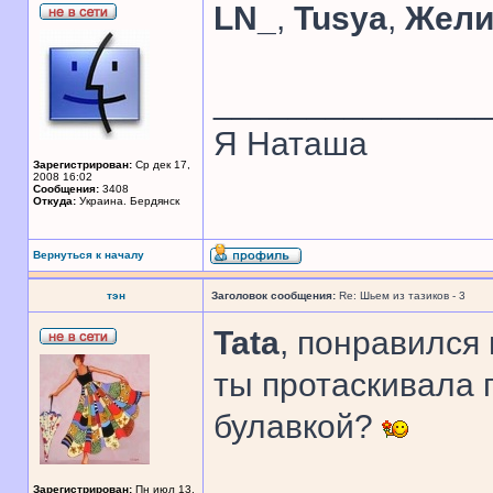
LN_
,
Tusya
,
Жели
______________
Я Наташа
Зарегистрирован:
Ср дек 17,
2008 16:02
Сообщения:
3408
Откуда:
Украина. Бердянск
Вернуться к началу
тэн
Заголовок сообщения:
Re: Шьем из тазиков - 3
Tata
, понравился
ты протаскивала 
булавкой?
Зарегистрирован:
Пн июл 13,