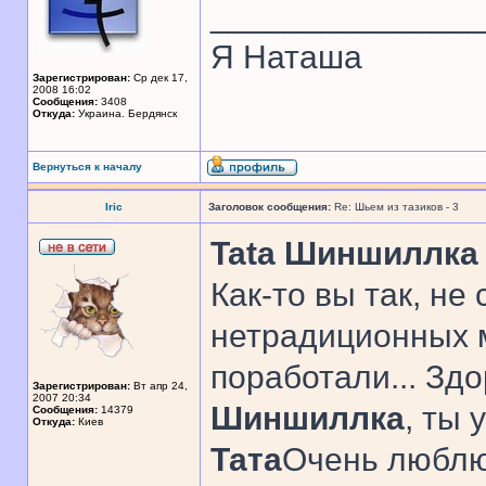
______________
Я Наташа
Зарегистрирован:
Ср дек 17,
2008 16:02
Сообщения:
3408
Откуда:
Украина. Бердянск
Вернуться к началу
Iric
Заголовок сообщения:
Re: Шьем из тазиков - 3
Tata Шиншиллка
Как-то вы так, не 
нетрадиционных м
поработали... Здо
Зарегистрирован:
Вт апр 24,
2007 20:34
Шиншиллка
, ты 
Сообщения:
14379
Откуда:
Киев
Тата
Очень люблю