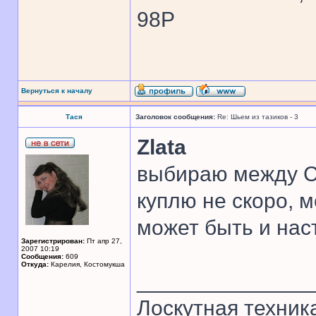
98P
Вернуться к началу
Тася
Заголовок сообщения:
Re: Шьем из тазиков - 3
Zlata
выбираю между С
куплю не скоро, м
может быть и нас
Зарегистрирован:
Пт апр 27,
2007 10:19
Сообщения:
609
Откуда:
Карелия, Костомукша
______________
Лоскутная техник