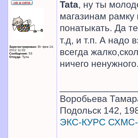
Tata
, ну ты молод
магазинам рамку 
понатыкать. Да 
т.д, и т.п. А надо 
Зарегистрирован:
Вт фев 14,
всегда жалко,скол
2012 11:02
Сообщения:
53
Откуда:
Тула
ничего ненужного
______________
Воробьева Тамар
Подольск 142, 198
ЭКС-КУРС СХМС-