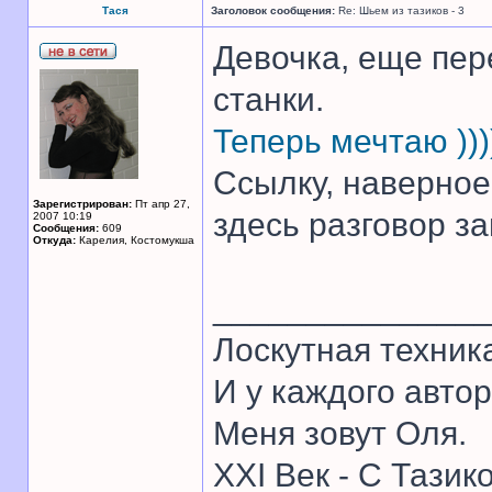
Тася
Заголовок сообщения:
Re: Шьем из тазиков - 3
Девочка, еще пер
станки.
Теперь мечтаю )))
Ссылку, наверное,
Зарегистрирован:
Пт апр 27,
здесь разговор заш
2007 10:19
Сообщения:
609
Откуда:
Карелия, Костомукша
______________
Лоскутная техник
И у каждого автор
Меня зовут Оля.
XXI Век - С Тазик