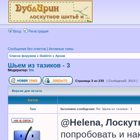
Вход
Регистрация
Сообщения без ответов
|
Активные темы
Список форумов
»
Dublirin
»
Архив
Шьем из тазиков - 3
Модератор:
Iric
Страница
3
из
235
[ Сообщений: 3515 ]
Версия для печати
Автор
Tata
Заголовок сообщения:
Re: Шьем из тазиков - 3
@Helena,
Лоскут
попробовать и на