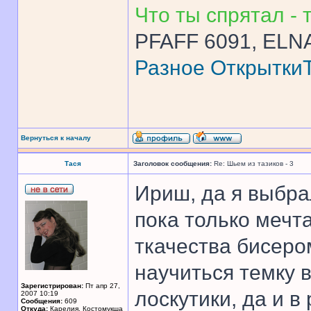
Что ты спрятал - т
PFAFF 6091, ELNA
Разное
Открытки
Вернуться к началу
Тася
Заголовок сообщения:
Re: Шьем из тазиков - 3
Ириш, да я выбрал
пока только мечт
ткачества бисер
научиться темку 
Зарегистрирован:
Пт апр 27,
лоскутики, да и 
2007 10:19
Сообщения:
609
Откуда:
Карелия, Костомукша