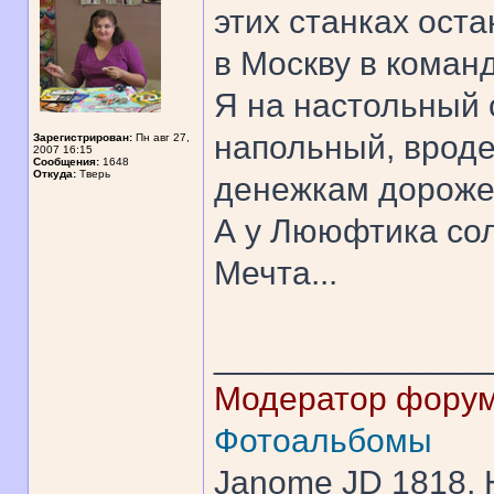
этих станках оста
в Москву в команд
Я на настольный 
напольный, вроде 
Зарегистрирован:
Пн авг 27,
2007 16:15
Сообщения:
1648
Откуда:
Тверь
денежкам дороже
А у Лююфтика сол
Мечта...
______________
Модератор фору
Фотоальбомы
Janome JD 1818, H