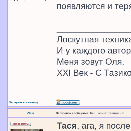
появляются и тер
______________
Лоскутная техник
И у каждого автор
Меня зовут Оля.
XXI Век - С Тазик
Вернуться к началу
Zlata
Заголовок сообщения:
Re: Шьем из тазиков - 3
Тася
, ага, я пос