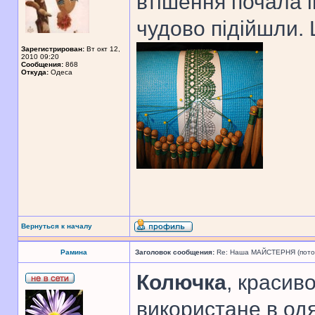
втішення почала і
чудово підійшли.
Зарегистрирован:
Вт окт 12,
2010 09:20
Сообщения:
868
Откуда:
Одеса
Вернуться к началу
Рамина
Заголовок сообщения:
Re: Наша МАЙСТЕРНЯ (поточн
Колючка
, красив
використане в одя