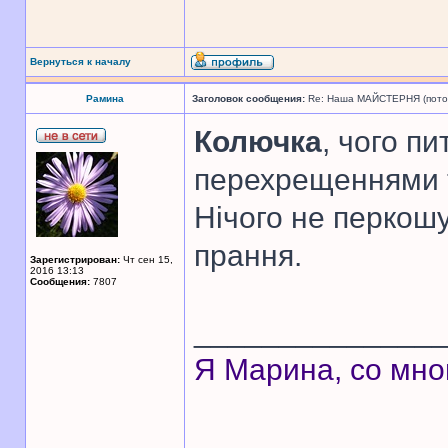
Вернуться к началу
Рамина
Заголовок сообщения:
Re: Наша МАЙСТЕРНЯ (поточн
Колючка
, чого п
перехрещеннями т
Нічого не перкошу
прання.
Зарегистрирован:
Чт сен 15,
2016 13:13
Сообщения:
7807
______________
Я Марина, со мно