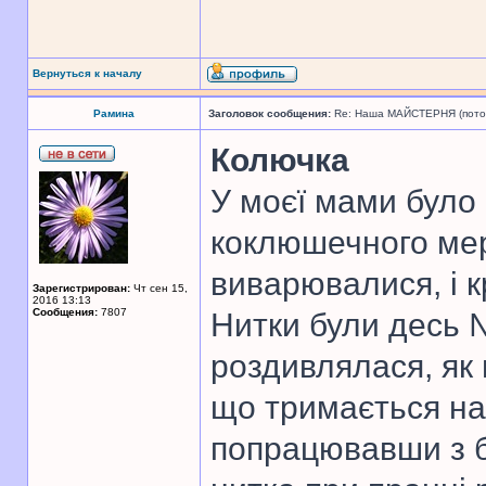
Вернуться к началу
Рамина
Заголовок сообщения:
Re: Наша МАЙСТЕРНЯ (поточн
Колючка
У моєї мами було 
коклюшечного мер
виварювалися, і 
Зарегистрирован:
Чт сен 15,
2016 13:13
Сообщения:
7807
Нитки були десь №
роздивлялася, як
що тримається на
попрацювавши з б