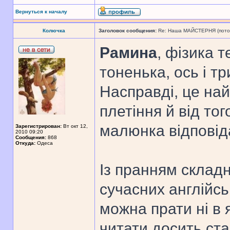
Вернуться к началу
Колючка
Заголовок сообщения:
Re: Наша МАЙСТЕРНЯ (поточн
Рамина
, фізика т
тоненька, ось і т
Насправді, це най
плетіння й від тог
малюнка відповід
Зарегистрирован:
Вт окт 12,
2010 09:20
Сообщения:
868
Откуда:
Одеса
Із пранням складн
сучасних англійсь
можна прати ні в 
читати досить ста