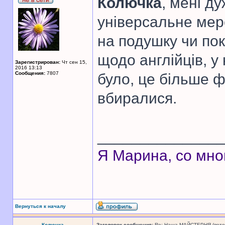
Колючка
, мені ду
універсальне мереж
на подушку чи по
щодо англійців, у 
Зарегистрирован:
Чт сен 15,
2016 13:13
Сообщения:
7807
було, це більше ф
вбиралися.
______________
Я Марина, со мно
Вернуться к началу
Колючка
Заголовок сообщения:
Re: Наша МАЙСТЕРНЯ (поточн