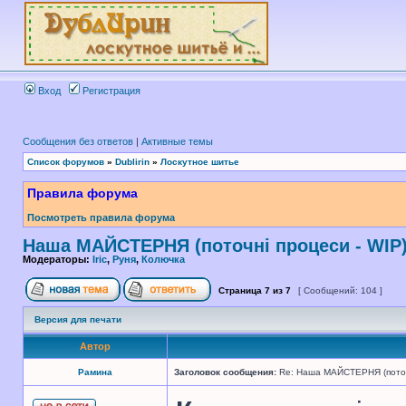
Вход
Регистрация
Сообщения без ответов
|
Активные темы
Список форумов
»
Dublirin
»
Лоскутное шитье
Правила форума
Посмотреть правила форума
Наша МАЙСТЕРНЯ (поточні процеси - WIP
Модераторы:
Iric
,
Руня
,
Колючка
Страница
7
из
7
[ Сообщений: 104 ]
Версия для печати
Автор
Рамина
Заголовок сообщения:
Re: Наша МАЙСТЕРНЯ (поточн