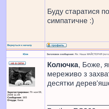
Буду старатися п
симпатичне :)
Вернуться к началу
Юля
Заголовок сообщения:
Re: Наша МАЙСТЕРНЯ (поточн
Колючка
, Боже, 
мереживо з захват
десятки дерев'яш
Зарегистрирован:
Пт ноя 06,
2009 11:45
Сообщения:
365
______________
Откуда:
Киев