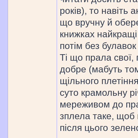
років), то навіть 
що вручну й обере
книжках найкращі 
потім без булавок 
Ті що прала свої,
добре (мабуть то
щільного плетіння
суто крамольну рі
мереживом до пра
зплела таке, щоб
після цього зелено