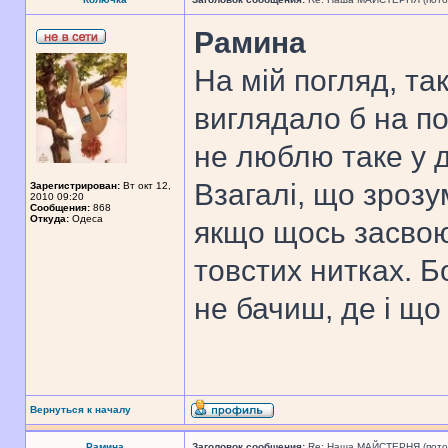
Рамина
На мій погляд, та
виглядало б на по
не люблю таке у 
Взагалі, що зрозу
Зарегистрирован:
Вт окт 12,
2010 09:20
Сообщения:
868
Откуда:
Одеса
якщо щось засвою
товстих нитках. Б
не бачиш, де і що
Вернуться к началу
Рамина
Заголовок сообщения:
Re: Наша МАЙСТЕРНЯ (поточн