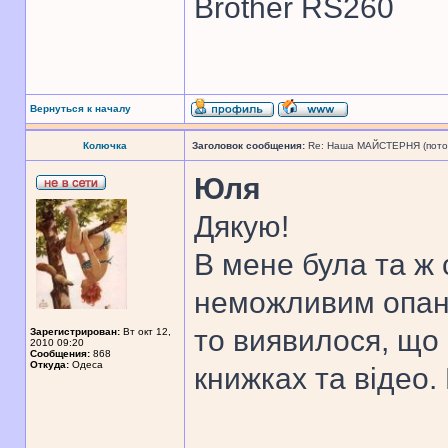
Brother RS260
Вернуться к началу
Колючка
Заголовок сообщения:
Re: Наша МАЙСТЕРНЯ (поточн
Юля
Дякую!
В мене була та ж 
неможливим опану
то виявилося, що
Зарегистрирован:
Вт окт 12,
2010 09:20
Сообщения:
868
Откуда:
Одеса
книжках та відео.