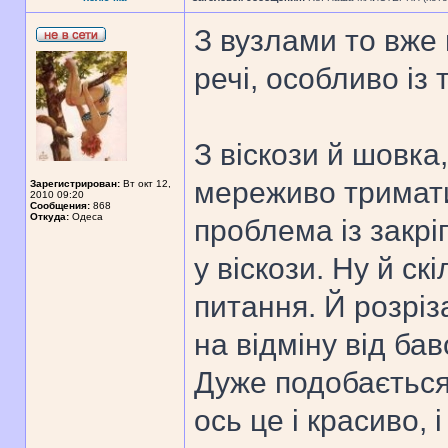
З вузлами то вже 
речі, особливо із 
З віскози й шовка
мереживо тримати
Зарегистрирован:
Вт окт 12,
2010 09:20
Сообщения:
868
Откуда:
Одеса
проблема із закрі
у віскози. Ну й с
питання. Й розріз
на відміну від ба
Дуже подобається
ось це і красиво, 