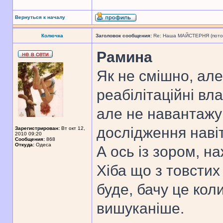
Вернуться к началу
Колючка
Заголовок сообщения:
Re: Наша МАЙСТЕРНЯ (поточн
Рамина
Як не смішно, але
реабілітаційні вл
але не навантажу
дослідження навіт
Зарегистрирован:
Вт окт 12,
2010 09:20
Сообщения:
868
Откуда:
Одеса
А ось із зором, н
Хіба що з товстих
буде, бачу це кол
вишуканіше.