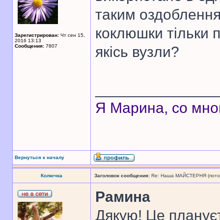
таким оздоблення
коклюшки тільки 
Зарегистрирован:
Чт сен 15,
2016 13:13
Сообщения:
7807
якісь вузли?
______________
Я Марина, со мно
Вернуться к началу
Колючка
Заголовок сообщения:
Re: Наша МАЙСТЕРНЯ (поточн
Рамина
Дякую! Це планує