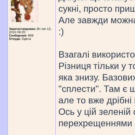
сукні, просто при
Але завжди можна
:)
Зарегистрирован:
Вт окт 12,
2010 09:20
Сообщения:
868
Откуда:
Одеса
Взагалі використ
Різниця тільки у 
яка знизу. Базових
"сплести". Там є 
але то вже дрібні
Ось у цій зеленій 
перехрещеннями 