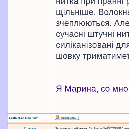
нитка при пранні 
щільніше. Волокна
зчеплюються. Але
сучасні штучні ни
силіканізовані для
шовку триматиме
______________
Я Марина, со мно
Вернуться к началу
Колючка
Заголовок сообщения:
Re: Наша МАЙСТЕРНЯ (поточн