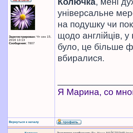
Колючка
, мені ду
універсальне мереж
на подушку чи по
щодо англійців, у 
Зарегистрирован:
Чт сен 15,
2016 13:13
Сообщения:
7807
було, це більше ф
вбиралися.
______________
Я Марина, со мно
Вернуться к началу
Колючка
Заголовок сообщения:
Re: Наша МАЙСТЕРНЯ (поточн