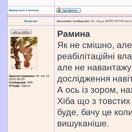
Вернуться к началу
Колючка
Заголовок сообщения:
Re: Наша МАЙСТЕРНЯ (поточн
Рамина
Як не смішно, але
реабілітаційні вл
але не навантажу
дослідження навіт
Зарегистрирован:
Вт окт 12,
2010 09:20
Сообщения:
868
Откуда:
Одеса
А ось із зором, н
Хіба що з товстих
буде, бачу це кол
вишуканіше.