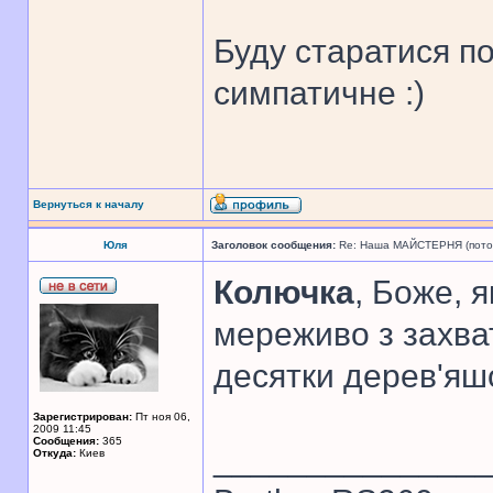
Буду старатися п
симпатичне :)
Вернуться к началу
Юля
Заголовок сообщения:
Re: Наша МАЙСТЕРНЯ (поточн
Колючка
, Боже, 
мереживо з захват
десятки дерев'яш
Зарегистрирован:
Пт ноя 06,
2009 11:45
Сообщения:
365
______________
Откуда:
Киев