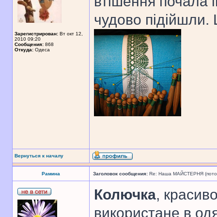
втішення почала і
чудово підійшли.
Зарегистрирован:
Вт окт 12,
2010 09:20
Сообщения:
868
Откуда:
Одеса
Вернуться к началу
Рамина
Заголовок сообщения:
Re: Наша МАЙСТЕРНЯ (поточн
Колючка
, красив
використане в одя