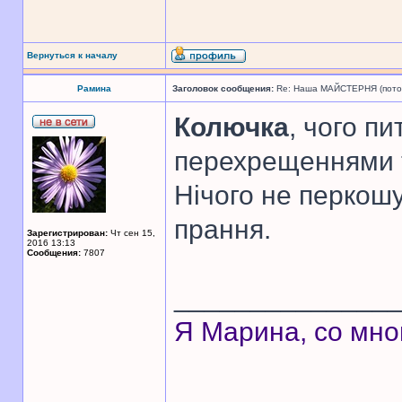
Вернуться к началу
Рамина
Заголовок сообщения:
Re: Наша МАЙСТЕРНЯ (поточн
Колючка
, чого п
перехрещеннями т
Нічого не перкошу
прання.
Зарегистрирован:
Чт сен 15,
2016 13:13
Сообщения:
7807
______________
Я Марина, со мно