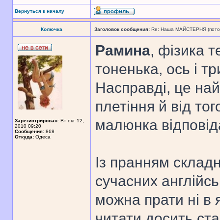
Вернуться к началу
Колючка
Заголовок сообщения:
Re: Наша МАЙСТЕРНЯ (поточн
Рамина
, фізика т
тоненька, ось і т
Насправді, це най
плетіння й від тог
малюнка відповід
Зарегистрирован:
Вт окт 12,
2010 09:20
Сообщения:
868
Откуда:
Одеса
Із пранням складн
сучасних англійсь
можна прати ні в 
читати досить ста