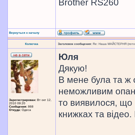
Brother RS260
Вернуться к началу
Колючка
Заголовок сообщения:
Re: Наша МАЙСТЕРНЯ (поточн
Юля
Дякую!
В мене була та ж 
неможливим опану
то виявилося, що
Зарегистрирован:
Вт окт 12,
2010 09:20
Сообщения:
868
Откуда:
Одеса
книжках та відео.