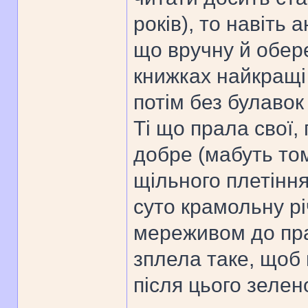
років), то навіть 
що вручну й обере
книжках найкращі 
потім без булавок 
Ті що прала свої,
добре (мабуть то
щільного плетіння
суто крамольну рі
мереживом до пра
зплела таке, щоб
після цього зелено