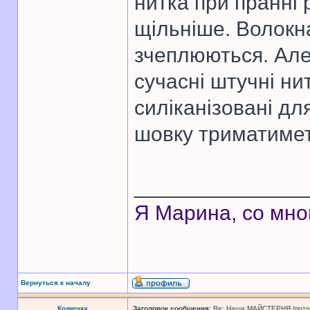
нитка при пранні 
щільніше. Волокна
зчеплюються. Але
сучасні штучні ни
силіканізовані для
шовку триматиме
______________
Я Марина, со мно
Вернуться к началу
Колючка
Заголовок сообщения:
Re: Наша МАЙСТЕРНЯ (поточн