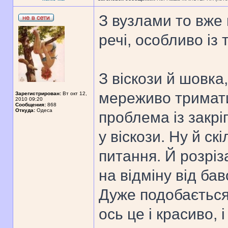
З вузлами то вже 
речі, особливо із 
З віскози й шовка
мереживо тримати
Зарегистрирован:
Вт окт 12,
2010 09:20
Сообщения:
868
Откуда:
Одеса
проблема із закрі
у віскози. Ну й с
питання. Й розріз
на відміну від ба
Дуже подобається
ось це і красиво, 