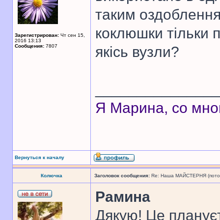
таким оздоблення
коклюшки тільки 
Зарегистрирован:
Чт сен 15,
2016 13:13
Сообщения:
7807
якісь вузли?
______________
Я Марина, со мно
Вернуться к началу
Колючка
Заголовок сообщения:
Re: Наша МАЙСТЕРНЯ (поточн
Рамина
Дякую! Це планує