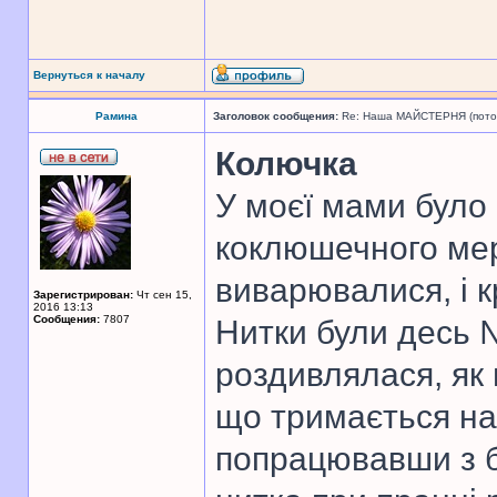
Вернуться к началу
Рамина
Заголовок сообщения:
Re: Наша МАЙСТЕРНЯ (поточн
Колючка
У моєї мами було 
коклюшечного мер
виварювалися, і 
Зарегистрирован:
Чт сен 15,
2016 13:13
Сообщения:
7807
Нитки були десь №
роздивлялася, як
що тримається на
попрацювавши з б