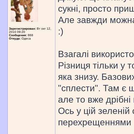
сукні, просто при
Але завжди можна
:)
Зарегистрирован:
Вт окт 12,
2010 09:20
Сообщения:
868
Откуда:
Одеса
Взагалі використ
Різниця тільки у 
яка знизу. Базових
"сплести". Там є 
але то вже дрібні
Ось у цій зеленій 
перехрещеннями 