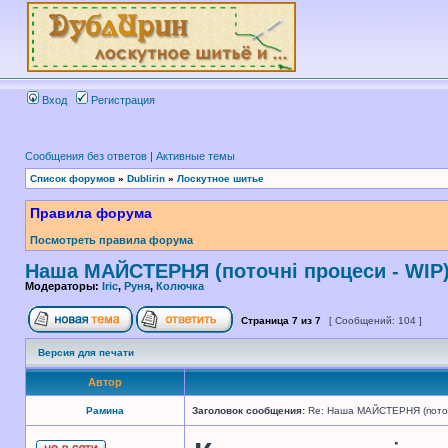
Вход
Регистрация
Сообщения без ответов
|
Активные темы
Список форумов
»
Dublirin
»
Лоскутное шитье
Правила форума
Посмотреть правила форума
Наша МАЙСТЕРНЯ (поточні процеси - WIP
Модераторы:
Iric
,
Руня
,
Колючка
Страница
7
из
7
[ Сообщений: 104 ]
Версия для печати
Автор
Рамина
Заголовок сообщения:
Re: Наша МАЙСТЕРНЯ (поточн