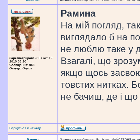
Рамина
На мій погляд, та
виглядало б на по
не люблю таке у 
Взагалі, що зрозу
Зарегистрирован:
Вт окт 12,
2010 09:20
Сообщения:
868
Откуда:
Одеса
якщо щось засвою
товстих нитках. Б
не бачиш, де і що
Вернуться к началу
Рамина
Заголовок сообщения:
Re: Наша МАЙСТЕРНЯ (поточн