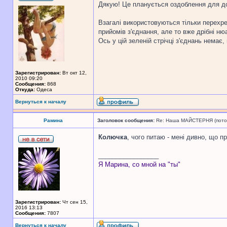
Дякую! Це планується оздоблення для до
Взагалі використовуються тільки перехрещ
прийомів з'єднання, але то вже дрібні ню
Ось у цій зеленій стрічці з'єднань немає
Зарегистрирован:
Вт окт 12,
2010 09:20
Сообщения:
868
Откуда:
Одеса
Вернуться к началу
Рамина
Заголовок сообщения:
Re: Наша МАЙСТЕРНЯ (поточн
Колючка
, чого питаю - мені дивно, що 
_________________
Я Марина, со мной на "ты"
Зарегистрирован:
Чт сен 15,
2016 13:13
Сообщения:
7807
Вернуться к началу