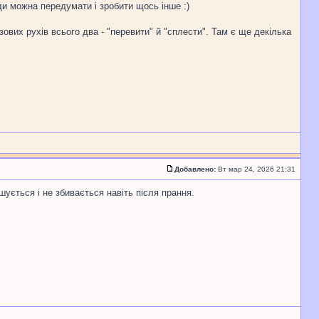
и можна передумати і зробити щось інше :)
ових рухів всього два - "перевити" й "сплести". Там є ще декілька
Добавлено:
Вт мар 24, 2026 21:31
ується і не збивається навіть після прання.