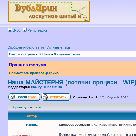
Вход
Регистрация
Сообщения без ответов
|
Активные темы
Список форумов
»
Dublirin
»
Лоскутное шитье
Правила форума
Посмотреть правила форума
Наша МАЙСТЕРНЯ (поточні процеси - WIP
Модераторы:
Iric
,
Руня
,
Колючка
Страница
7
из
7
[ Сообщений: 104 ]
Версия для печати
Автор
Рамина
Заголовок сообщения:
Re: Наша МАЙСТЕРНЯ (поточн
Колючка
, мені дуже подобається таке пі