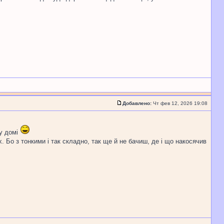
Добавлено:
Чт фев 12, 2026 19:08
 у домі
 Бо з тонкими і так складно, так ще й не бачиш, де і що накосячив