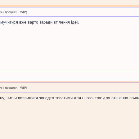
і процеси - WIP)
помучитися вже варто заради втілення ідеї.
і процеси - WIP)
у, нитки виявилися занадто товстими для нього, тож для втішення почал