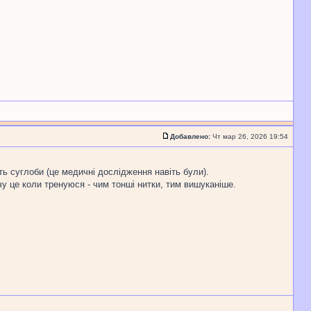
Добавлено:
Чт мар 26, 2026 19:54
ть суглоби (це медичні дослідження навіть були).
чу це коли тренуюся - чим тонші нитки, тим вишуканіше.