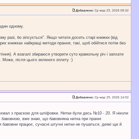
Добавлено:
Ср мар 25, 2026 09:32
 один одному.
му разі, бо зіпсується". Якщо читати досить старі книжки (від
тарих книжках найкращі методи прання, такі, щоб обійтися потім без
ння). А взагалі збираюся утворити суто крамольну річ і запхати
Може, після цього зеленого зплету :)
Добавлено:
Ср мар 25, 2026 14:02
охмал з праскою для шліфовки. Нитки були десь №10 - 20. Я ніколи
 бавовною, вже знаю, що бавовняна нитка при пранні
 бавовни працює, сучасні штучні нитки не пушаться, деякі ще й