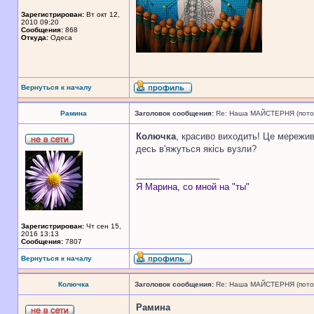
Зарегистрирован:
Вт окт 12,
2010 09:20
Сообщения:
868
Откуда:
Одеса
Вернуться к началу
Рамина
Заголовок сообщения:
Re: Наша МАЙСТЕРНЯ (поточн
Колючка
, красиво виходить! Це мережив
десь в'яжуться якісь вузли?
_________________
Я Марина, со мной на "ты"
Зарегистрирован:
Чт сен 15,
2016 13:13
Сообщения:
7807
Вернуться к началу
Колючка
Заголовок сообщения:
Re: Наша МАЙСТЕРНЯ (поточн
Рамина