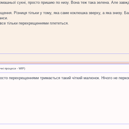
машньої сукні, просто пришию по низу. Вона теж така зелена. Але завжд
ення. Різниця тільки у тому, яка саме коклюшка зверху, а яка знизу. Баз
анси.
, все тільки перехрещеннями плететься.
і процеси - WIP)
просто перехрещеннями тримається такий чіткий малюнок. Нічого не перкош