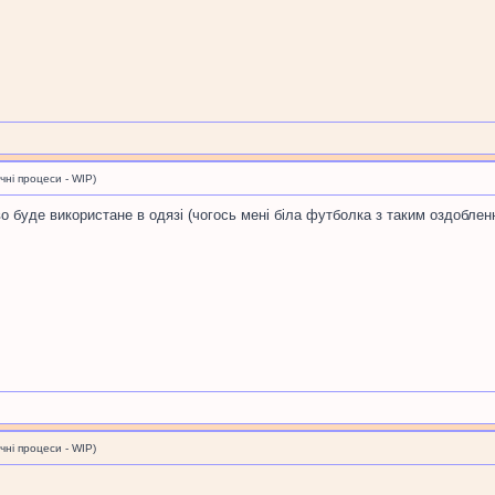
і процеси - WIP)
о буде використане в одязі (чогось мені біла футболка з таким оздобл
і процеси - WIP)