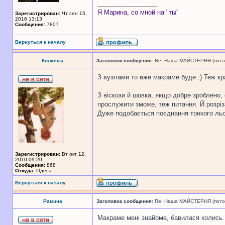
_________________
Я Марина, со мной на "ты"
Зарегистрирован:
Чт сен 15,
2016 13:13
Сообщения:
7807
Вернуться к началу
Колючка
Заголовок сообщения:
Re: Наша МАЙСТЕРНЯ (поточн
З вузлами то вже макраме буде :) Теж кра
З віскози й шовка, якщо добре зроблено,
прослужити зможе, теж питання. Й розріза
Дуже подобається поєднання тонкого льону
Зарегистрирован:
Вт окт 12,
2010 09:20
Сообщения:
868
Откуда:
Одеса
Вернуться к началу
Рамина
Заголовок сообщения:
Re: Наша МАЙСТЕРНЯ (поточн
Макраме мені знайоме, бавилася колись. 