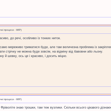
і процеси - WIP)
сиво, до речі, особливо із тонких ниток.
 само мереживо триматися буде, але там величезна проблема із закріпленн
ти стрічку не можна буде зовсім, на відміну від бавовни або льону.
 й шовку, ось це і красиво, і досить міцно.
і процеси - WIP)
Фріволіте знаю трошки, там теж вузлики. Скільки всього цікавого дізнаюс