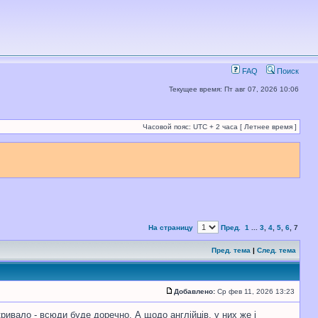
FAQ
Поиск
Текущее время: Пт авг 07, 2026 10:06
Часовой пояс: UTC + 2 часа [ Летнее время ]
На страницу
Пред.
1
...
3
,
4
,
5
,
6
,
7
Пред. тема
|
След. тема
Добавлено:
Ср фев 11, 2026 13:23
окривало - всюди буде доречно. А щодо англійців, у них же і