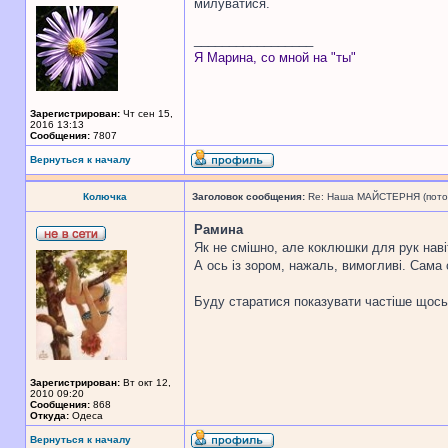
милуватися.
_________________
Я Марина, со мной на "ты"
Зарегистрирован:
Чт сен 15,
2016 13:13
Сообщения:
7807
Вернуться к началу
Колючка
Заголовок сообщения:
Re: Наша МАЙСТЕРНЯ (поточн
Рамина
Як не смішно, але коклюшки для рук наві
А ось із зором, нажаль, вимогливі. Сама
Буду старатися показувати частіше щось
Зарегистрирован:
Вт окт 12,
2010 09:20
Сообщения:
868
Откуда:
Одеса
Вернуться к началу