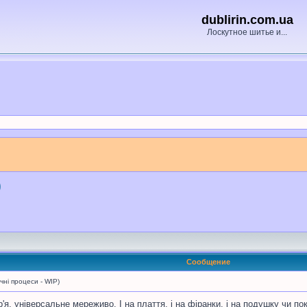
dublirin.com.ua
Лоскутное шитье и...
)
Сообщение
і процеси - WIP)
р'я, універсальне мереживо. І на плаття, і на фіранки, і на подушку чи п