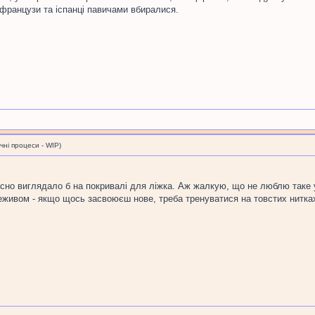
 французи та іспанці павичами вбиралися.
і процеси - WIP)
ласно виглядало б на покривалі для ліжка. Аж жалкую, що не люблю таке
реживом - якщо щось засвоюєш нове, треба тренуватися на товстих нитках.