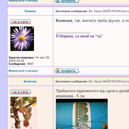
Вернуться к началу
Рамина
Заголовок сообщения:
Re: Наша МАЙСТЕРНЯ (поточн
Колючка
, так, вчитися треба зручно, а 
_________________
Я Марина, со мной на "ты"
Зарегистрирован:
Чт сен 15,
2016 13:13
Сообщения:
7807
Вернуться к началу
Колючка
Заголовок сообщения:
Re: Наша МАЙСТЕРНЯ (поточн
Прийшлося відмовитися від одного дизайн
мережива - 5 см.