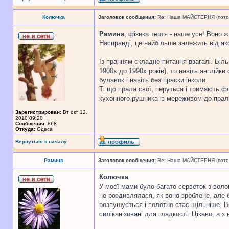
Колючка
Заголовок сообщения:
Re: Наша МАЙСТЕРНЯ (поточн
Рамина
, фізика тертя - наше усе! Воно ж
Насправді, це найбільше залежить від яко
Із пранням складне питання взагалі. Біль
1900х до 1990х років), то навіть англійк
булавок і навіть без праски інколи.
Ті що прала свої, перуться і тримають ф
кухонного рушника із мереживом до праль
Зарегистрирован:
Вт окт 12,
2010 09:20
Сообщения:
868
Откуда:
Одеса
Вернуться к началу
Рамина
Заголовок сообщения:
Re: Наша МАЙСТЕРНЯ (поточн
Колючка
У моєї мами було багато серветок з воло
не роздивлялася, як воно зроблене, але
розпушується і полотно стає щільніше. В
силіканізовані для гладкості. Цікаво, а 