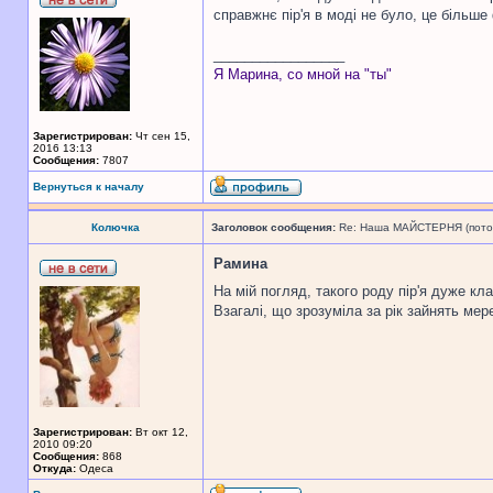
справжнє пір'я в моді не було, це більше
_________________
Я Марина, со мной на "ты"
Зарегистрирован:
Чт сен 15,
2016 13:13
Сообщения:
7807
Вернуться к началу
Колючка
Заголовок сообщения:
Re: Наша МАЙСТЕРНЯ (поточн
Рамина
На мій погляд, такого роду пір'я дуже к
Взагалі, що зрозуміла за рік зайнять ме
Зарегистрирован:
Вт окт 12,
2010 09:20
Сообщения:
868
Откуда:
Одеса