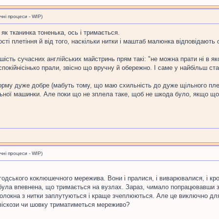
і процеси - WIP)
 як тканинка тоненька, ось і тримається.
сті плетіння й від того, наскільки нитки і маштаб малюнка відповідають
шість сучасних англійських майстринь прям такі: "не можна прати ні в яко
и спокійнісінько прали, звісно що вручну й обережно. І саме у найбільш с
орму дуже добре (мабуть тому, що маю схильність до дуже щільного плеті
ної машинки. Але поки що не зплела таке, щоб не шкода було, якщо що. 
і процеси - WIP)
годського коклюшечного мережива. Вони і пралися, і виварювалися, і кр
 була впевнена, що тримається на вузлах. Зараз, чимало попрацювавши з
олокна з нитки заплутуються і краще зчеплюються. Але це виключно для
з віскози чи шовку триматиметься мереживо?