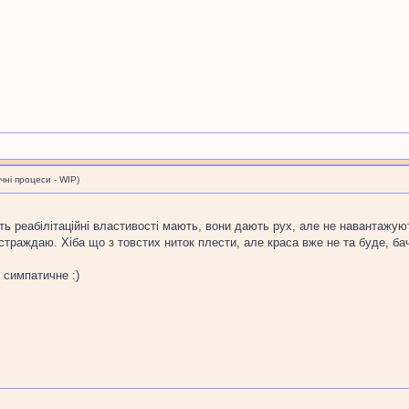
і процеси - WIP)
ть реабілітаційні властивості мають, вони дають рух, але не навантажую
 страждаю. Хіба що з товстих ниток плести, але краса вже не та буде, ба
 симпатичне :)