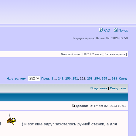
FAQ
Поиск
Текущее время: Вс авг 09, 2026 09:58
Часовой пояс: UTC + 2 часа [ Летнее время ]
На страницу
Пред.
1
...
249
,
250
,
251
,
252
,
253
,
254
,
255
...
268
След.
Пред. тема
|
След. тема
Добавлено:
Пт авг 02, 2013 10:01
и!
) и вот еще вдруг захотелось ручной стежки, а для