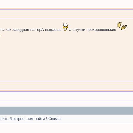
ты как заводная на горА выдаешь
а штучки прехорошенькие
шить быстрее, чем найти ! Сшила.