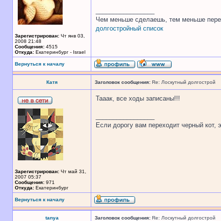
_________________
Чем меньше сделаешь, тем меньше пере
долгостройный список
Зарегистрирован:
Чт янв 03,
2008 21:48
Сообщения:
4515
Откуда:
Екатеринбург - Israel
Вернуться к началу
Катя
Заголовок сообщения:
Re: Лоскутный долгострой
Тааак, все ходы записаны!!!
_________________
Если дорогу вам переходит черный кот, э
Зарегистрирован:
Чт май 31,
2007 05:37
Сообщения:
971
Откуда:
Екатеринбург
Вернуться к началу
tanya
Заголовок сообщения:
Re: Лоскутный долгострой