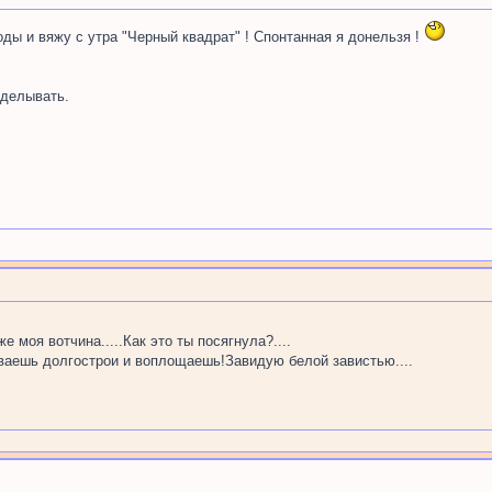
 ходы и вяжу с утра "Черный квадрат" ! Спонтанная я донельзя !
делывать.
е моя вотчина.....Как это ты посягнула?....
иваешь долгострои и воплощаешь!Завидую белой завистью....