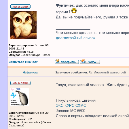
Фунтичек
, дык осенило меня вчера насч
горами !
Да, вы не подумайте чего, рукава я тоже 
_________________
Чем меньше сделаешь, тем меньше пере
долгостройный список
Зарегистрирован:
Чт янв 03,
2008 21:48
Сообщения:
4515
Откуда:
Екатеринбург - Israel
Вернуться к началу
Нафанила
Заголовок сообщения:
Re: Лоскутный долгострой
Tanya, счастливый человек. Жить будет д
_________________
Никульникова Евгения
ЭКС-КУРС СХМС
Janome MC 6600
Зарегистрирован:
Сб окт 20,
Слова и впрямь обладают великой силой. 
2012 12:50
Сообщения:
362
Откуда:
Новороссийск (Южно-
Сахалинск)