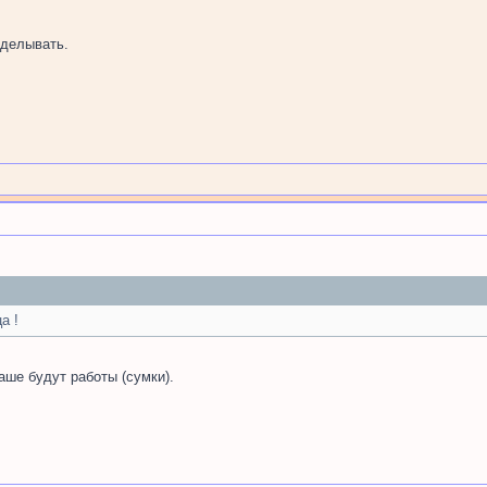
делывать.
а !
аше будут работы (сумки).