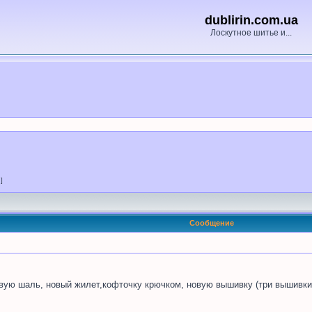
dublirin.com.ua
Лоскутное шитье и...
 ]
Сообщение
новую шаль, новый жилет,кофточку крючком, новую вышивку (три вышивк