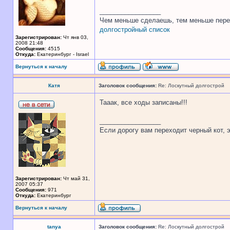
_________________
Чем меньше сделаешь, тем меньше пере
долгостройный список
Зарегистрирован:
Чт янв 03,
2008 21:48
Сообщения:
4515
Откуда:
Екатеринбург - Israel
Вернуться к началу
Катя
Заголовок сообщения:
Re: Лоскутный долгострой
Тааак, все ходы записаны!!!
_________________
Если дорогу вам переходит черный кот, э
Зарегистрирован:
Чт май 31,
2007 05:37
Сообщения:
971
Откуда:
Екатеринбург
Вернуться к началу
tanya
Заголовок сообщения:
Re: Лоскутный долгострой