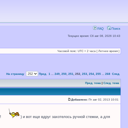
FAQ
Поиск
Текущее время: Сб авг 08, 2026 10:43
Часовой пояс: UTC + 2 часа [ Летнее время ]
На страницу
Пред.
1
...
249
,
250
,
251
,
252
,
253
,
254
,
255
...
268
След.
Пред. тема
|
След. тема
Добавлено:
Пт авг 02, 2013 10:01
и!
) и вот еще вдруг захотелось ручной стежки, а для