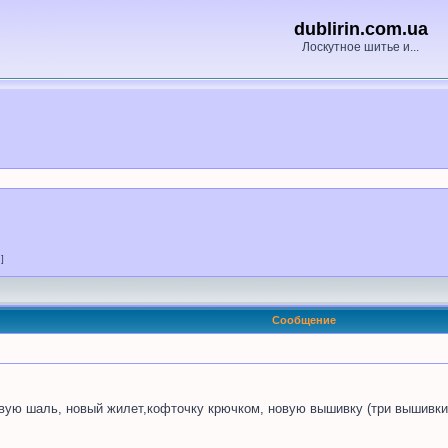
dublirin.com.ua
Лоскутное шитье и...
 ]
Сообщение
новую шаль, новый жилет,кофточку крючком, новую вышивку (три вышивк