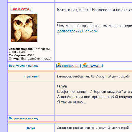
Катя
, и нет, и нет ! Наплевала я на все
_________________
Чем меньше сделаешь, тем меньше пере
долгостройный список
Зарегистрирован:
Чт янв 03,
2008 21:48
Сообщения:
4515
Откуда:
Екатеринбург - Israel
Вернуться к началу
Фунтичек
Заголовок сообщения:
Re: Лоскутный долгострой
tanya
Шеф,я не понял...."Черный квадрат"-это ж
А вообще-то я восторгаюсь тобой-озвуч
Я так не умею....
Вернуться к началу
tanya
Заголовок сообщения:
Re: Лоскутный долгострой