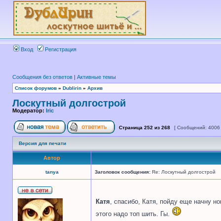
Вход
Регистрация
Сообщения без ответов
|
Активные темы
Список форумов
»
Dublirin
»
Архив
Лоскутный долгострой
Модератор:
Iric
Страница
252
из
268
[ Сообщений: 4006
Версия для печати
Автор
tanya
Заголовок сообщения:
Re: Лоскутный долгострой
Катя
, спасибо, Катя, пойду еще начну 
этого надо топ шить. Гы.