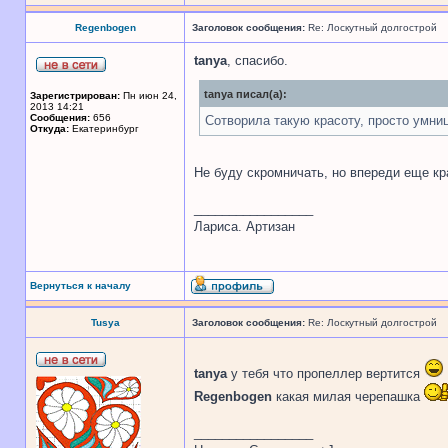
Regenbogen
Заголовок сообщения:
Re: Лоскутный долгострой
tanya
, спасибо.
tanya писал(а):
Зарегистрирован:
Пн июн 24,
2013 14:21
Сообщения:
656
Сотворила такую красоту, просто умниц
Откуда:
Екатеринбург
Не буду скромничать, но впереди еще кр
_________________
Лариса. Артизан
Вернуться к началу
Tusya
Заголовок сообщения:
Re: Лоскутный долгострой
tanya
у тебя что пропеллер вертится
Regenbogen
какая милая черепашка
_________________