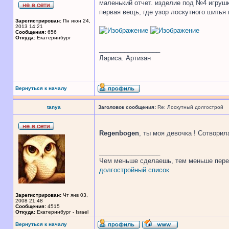
маленький отчет. изделие под №4 игрушк
первая вещь, где узор лоскутного шитья 
Зарегистрирован:
Пн июн 24,
2013 14:21
Сообщения:
656
Откуда:
Екатеринбург
_________________
Лариса. Артизан
Вернуться к началу
tanya
Заголовок сообщения:
Re: Лоскутный долгострой
Regenbogen
, ты моя девочка ! Сотворил
_________________
Чем меньше сделаешь, тем меньше пере
долгостройный список
Зарегистрирован:
Чт янв 03,
2008 21:48
Сообщения:
4515
Откуда:
Екатеринбург - Israel
Вернуться к началу