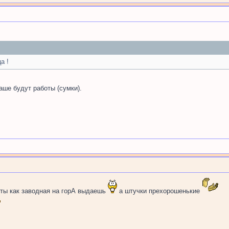
а !
аше будут работы (сумки).
ты как заводная на горА выдаешь
а штучки прехорошенькие