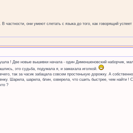
В частности, они умеют слетать с языка до того, как говорящий успеет з
шла ! Две новые вышивки начала - один Дименшеновский наборчик, мале
шлись, это судьба, подумала я, и замахала иголкой.
ечего, так за часик забацала совсем простенькую дорожку. А собственно
нку. Шарила, шарила, блин, озверела, что сшить быстрее, чем найти ! С
что ?