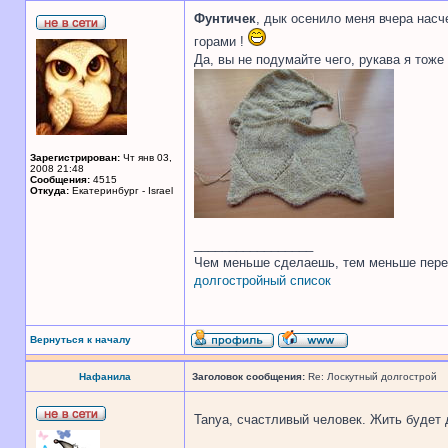
Фунтичек
, дык осенило меня вчера насч
горами !
Да, вы не подумайте чего, рукава я тоже 
Зарегистрирован:
Чт янв 03,
2008 21:48
Сообщения:
4515
Откуда:
Екатеринбург - Israel
_________________
Чем меньше сделаешь, тем меньше пере
долгостройный список
Вернуться к началу
Нафанила
Заголовок сообщения:
Re: Лоскутный долгострой
Tanya, счастливый человек. Жить будет д