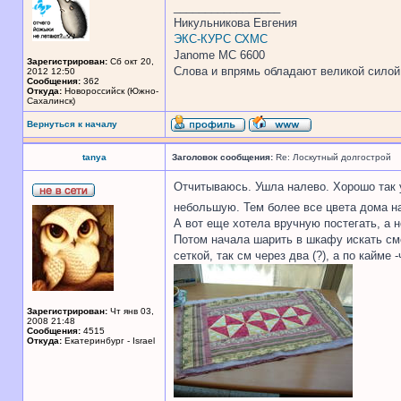
_________________
Никульникова Евгения
ЭКС-КУРС СХМС
Janome MC 6600
Зарегистрирован:
Сб окт 20,
Слова и впрямь обладают великой силой. 
2012 12:50
Сообщения:
362
Откуда:
Новороссийск (Южно-
Сахалинск)
Вернуться к началу
tanya
Заголовок сообщения:
Re: Лоскутный долгострой
Отчитываюсь. Ушла налево. Хорошо так у
небольшую. Тем более все цвета дома на
А вот еще хотела вручную постегать, а н
Потом начала шарить в шкафу искать сме
сеткой, так см через два (?), а по кайме -
Зарегистрирован:
Чт янв 03,
2008 21:48
Сообщения:
4515
Откуда:
Екатеринбург - Israel