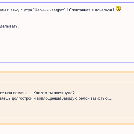
 ходы и вяжу с утра "Черный квадрат" ! Спонтанная я донельзя !
делывать.
е моя вотчина.....Как это ты посягнула?....
иваешь долгострои и воплощаешь!Завидую белой завистью....