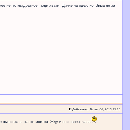
нее нечто квадратное, поди хватит Динке на одеялко. Зима не за
Добавлено:
Вс авг 04, 2013 15:10
ще вышивка в станке мается. Жду и они своего часа