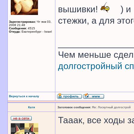
вышивки!
) и
стежки, а для это
Зарегистрирован:
Чт янв 03,
2008 21:48
Сообщения:
4515
Откуда:
Екатеринбург - Israel
______________
Чем меньше сдел
долгостройный сп
Вернуться к началу
Катя
Заголовок сообщения:
Re: Лоскутный долгострой
Тааак, все ходы з