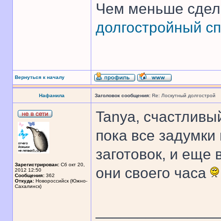
Чем меньше сдел
долгостройный сп
Вернуться к началу
Нафанила
Заголовок сообщения:
Re: Лоскутный долгострой
Tanya, счастливый
пока все задумки
заготовок, и еще 
Зарегистрирован:
Сб окт 20,
они своего часа
2012 12:50
Сообщения:
362
Откуда:
Новороссийск (Южно-
Сахалинск)
______________