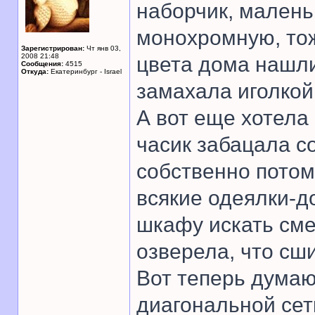
наборчик, маленьк
монохромную, то
Зарегистрирован:
Чт янв 03,
2008 21:48
цвета дома нашлис
Сообщения:
4515
Откуда:
Екатеринбург - Israel
замахала иголкой
А вот еще хотела 
часик забацала с
собственно потому
всякие одеялки-д
шкафу искать сме
озверела, что сш
Вот теперь думаю,
диагональной сетк