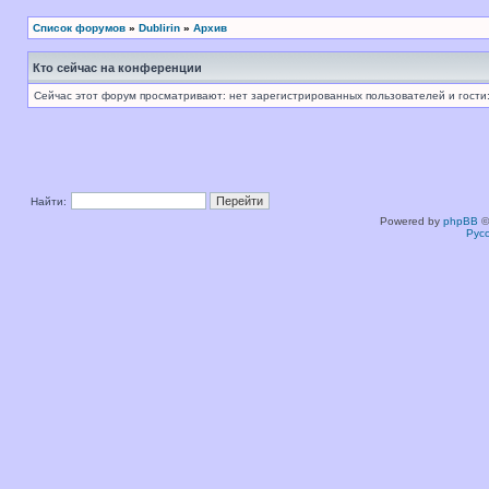
Список форумов
»
Dublirin
»
Архив
Кто сейчас на конференции
Сейчас этот форум просматривают: нет зарегистрированных пользователей и гости:
Найти:
Powered by
phpBB
©
Рус