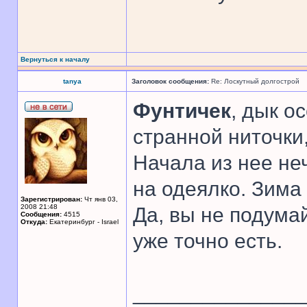
Вернуться к началу
tanya
Заголовок сообщения:
Re: Лоскутный долгострой
Фунтичек
, дык о
странной ниточки
Начала из нее не
на одеялко. Зима 
Зарегистрирован:
Чт янв 03,
2008 21:48
Да, вы не подумай
Сообщения:
4515
Откуда:
Екатеринбург - Israel
уже точно есть.
______________