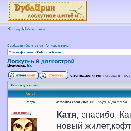
Вход
Регистрация
Сообщения без ответов
|
Активные темы
Список форумов
»
Dublirin
»
Архив
Лоскутный долгострой
Модератор:
Iric
Страница
252
из
268
[ Сообщений: 4006
Версия для печати
Автор
tanya
Заголовок сообщения:
Re: Лоскутный долгострой
Катя
, спасибо, К
новый жилет,кофт