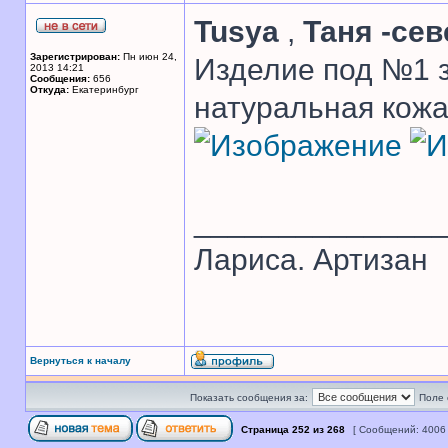
Tusya
,
Таня -се
Зарегистрирован:
Пн июн 24,
Изделие под №1 з
2013 14:21
Сообщения:
656
Откуда:
Екатеринбург
натуральная кожа
______________
Лариса. Артизан
Вернуться к началу
Показать сообщения за:
Поле 
Страница
252
из
268
[ Сообщений: 4006