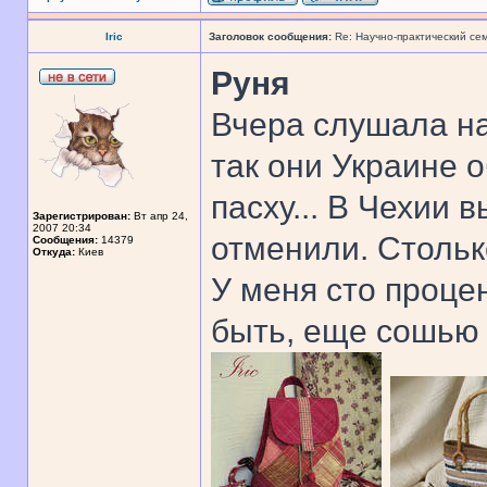
Iric
Заголовок сообщения:
Re: Научно-практический се
Руня
Вчера слушала н
так они Украине 
пасху... В Чехии 
Зарегистрирован:
Вт апр 24,
2007 20:34
отменили. Стольк
Сообщения:
14379
Откуда:
Киев
У меня сто проце
быть, еще сошью 