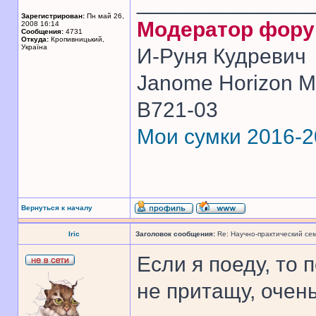
______________
Зарегистрирован:
Пн май 26,
Модератор фор
2008 16:14
Сообщения:
4731
Откуда:
Кропивницький,
Україна
И-Руня Кудревич
Janome Horizon Me
B721-03
Мои сумки 2016-
Вернуться к началу
Iric
Заголовок сообщения:
Re: Научно-практический се
Если я поеду, то 
не притащу, очен