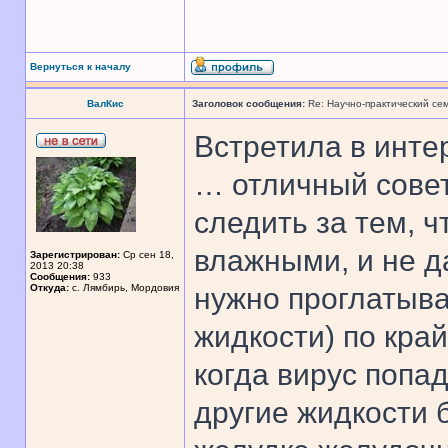
Вернуться к началу
ВалКис
Заголовок сообщения:
Re: Научно-практический се
Встретила в инте
… отличный совет
следить за тем, ч
влажными, и не д
Зарегистрирован:
Ср сен 18,
2013 20:38
Сообщения:
933
Откуда:
с. Лямбирь, Мордовия
нужно проглатыва
жидкости) по кра
когда вирус попад
другие жидкости 