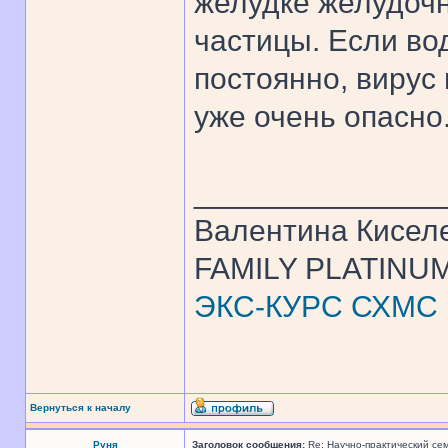
желудке желудочн
частицы. Если во
постоянно, вирус 
уже очень опасно.
______________
Валентина Кисел
FAMILY PLATINUM
ЭКС-КУРС СХМС
Вернуться к началу
Руня
Заголовок сообщения:
Re: Научно-практический се