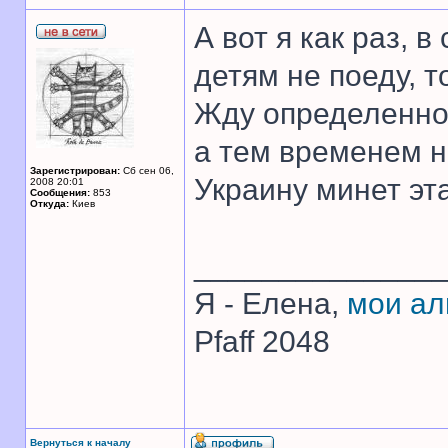
А вот я как раз, 
детям не поеду, т
Жду определеннос
а тем временем н
Зарегистрирован:
Сб сен 06,
Украину минет эт
2008 20:01
Сообщения:
853
Откуда:
Киев
______________
Я - Елена,
мои а
Pfaff 2048
Вернуться к началу