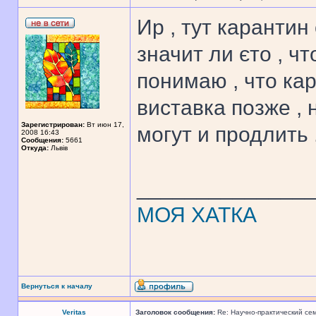
Ир , тут карантин
значит ли єто , ч
понимаю , что кар
виставка позже , 
Зарегистрирован:
Вт июн 17,
могут и продлить 
2008 16:43
Сообщения:
5661
Откуда:
Львів
______________
МОЯ ХАТКА
Вернуться к началу
Veritas
Заголовок сообщения:
Re: Научно-практический се