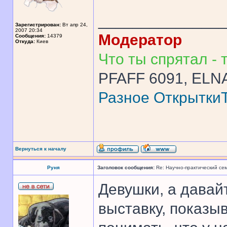
______________
Зарегистрирован:
Вт апр 24,
2007 20:34
Модератор
Сообщения:
14379
Откуда:
Киев
Что ты спрятал - т
PFAFF 6091, ELNA
Разное
Открытки
Вернуться к началу
Руня
Заголовок сообщения:
Re: Научно-практический се
Девушки, а давайт
выставку, показы