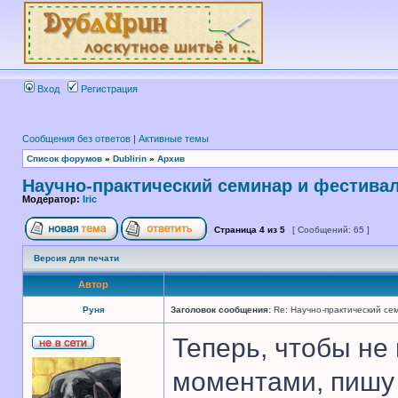
Вход
Регистрация
Сообщения без ответов
|
Активные темы
Список форумов
»
Dublirin
»
Архив
Научно-практический семинар и фестива
Модератор:
Iric
Страница
4
из
5
[ Сообщений: 65 ]
Версия для печати
Автор
Руня
Заголовок сообщения:
Re: Научно-практический се
Теперь, чтобы не
моментами, пишу 