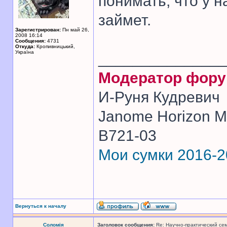
понимать, что у н
займет.
Зарегистрирован:
Пн май 26,
2008 16:14
Сообщения:
4731
Откуда:
Кропивницький,
Україна
______________
Модератор фор
И-Руня Кудревич
Janome Horizon Me
B721-03
Мои сумки 2016-
Вернуться к началу
Соломія
Заголовок сообщения:
Re: Научно-практический се