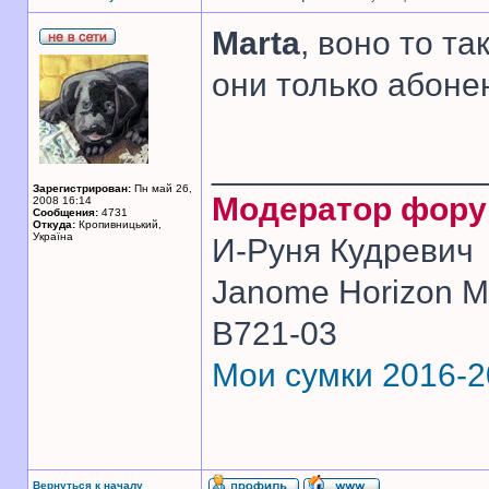
Marta
, воно то та
они только абоне
______________
Зарегистрирован:
Пн май 26,
Модератор фор
2008 16:14
Сообщения:
4731
Откуда:
Кропивницький,
Україна
И-Руня Кудревич
Janome Horizon Me
B721-03
Мои сумки 2016-
Вернуться к началу