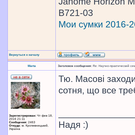
Janome Horizon Me
B721-03
Мои сумки 2016-
Вернуться к началу
Marta
Заголовок сообщения:
Re: Научно-практический се
Тю. Масові заходи
сотня, що все тре
______________
Зарегистрирован:
Чт фев 18,
2016 21:11
Надя :)
Сообщения:
2463
Откуда:
м. Кропивницький,
Україна