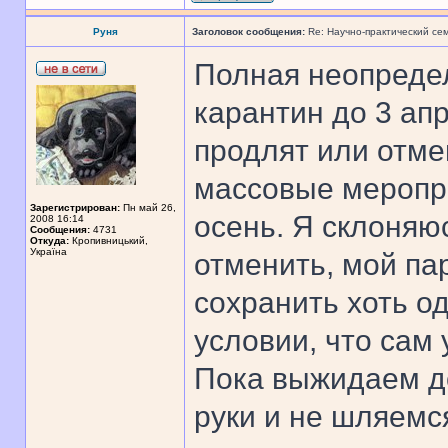
Руня
Заголовок сообщения:
Re: Научно-практический се
Полная неопредел
карантин до 3 апр
продлят или отме
массовые меропри
Зарегистрирован:
Пн май 26,
осень. Я склоняю
2008 16:14
Сообщения:
4731
Откуда:
Кропивницький,
Україна
отменить, мой пар
сохранить хоть о
условии, что сам 
Пока выжидаем д
руки и не шляемс