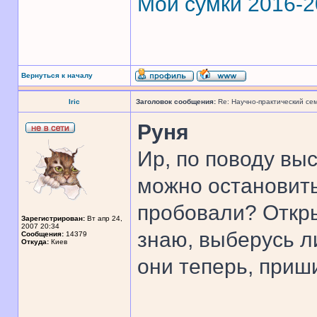
Мои сумки 2016-
Вернуться к началу
Iric
Заголовок сообщения:
Re: Научно-практический се
Руня
Ир, по поводу выс
можно остановить
пробовали? Открыт
Зарегистрирован:
Вт апр 24,
2007 20:34
знаю, выберусь ли
Сообщения:
14379
Откуда:
Киев
они теперь, приш