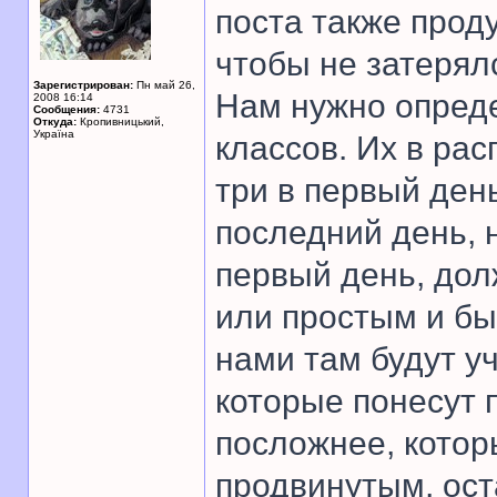
поста также прод
чтобы не затерял
Зарегистрирован:
Пн май 26,
Нам нужно опреде
2008 16:14
Сообщения:
4731
Откуда:
Кропивницький,
Україна
классов. Их в рас
три в первый день
последний день, н
первый день, дол
или простым и бы
нами там будут у
которые понесут 
посложнее, кото
продвинутым, ост