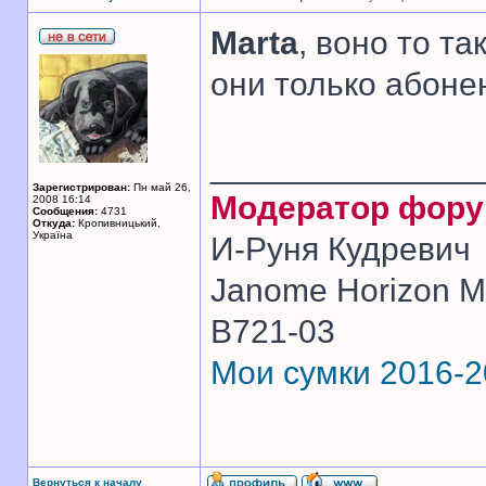
Marta
, воно то та
они только абоне
______________
Зарегистрирован:
Пн май 26,
Модератор фор
2008 16:14
Сообщения:
4731
Откуда:
Кропивницький,
Україна
И-Руня Кудревич
Janome Horizon Me
B721-03
Мои сумки 2016-
Вернуться к началу