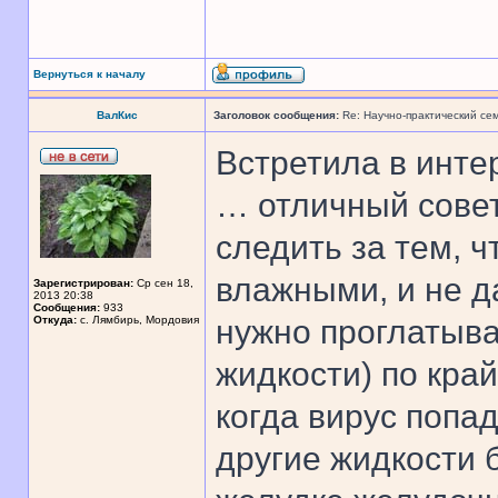
Вернуться к началу
ВалКис
Заголовок сообщения:
Re: Научно-практический се
Встретила в инте
… отличный совет
следить за тем, ч
влажными, и не д
Зарегистрирован:
Ср сен 18,
2013 20:38
Сообщения:
933
Откуда:
с. Лямбирь, Мордовия
нужно проглатыва
жидкости) по кра
когда вирус попад
другие жидкости 