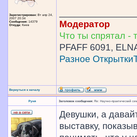
______________
Зарегистрирован:
Вт апр 24,
2007 20:34
Модератор
Сообщения:
14379
Откуда:
Киев
Что ты спрятал - т
PFAFF 6091, ELNA
Разное
Открытки
Вернуться к началу
Руня
Заголовок сообщения:
Re: Научно-практический се
Девушки, а давайт
выставку, показы