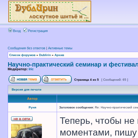
Вход
Регистрация
Сообщения без ответов
|
Активные темы
Список форумов
»
Dublirin
»
Архив
Научно-практический семинар и фестива
Модератор:
Iric
Страница
4
из
5
[ Сообщений: 65 ]
Версия для печати
Автор
Руня
Заголовок сообщения:
Re: Научно-практический се
Теперь, чтобы не
моментами, пишу 