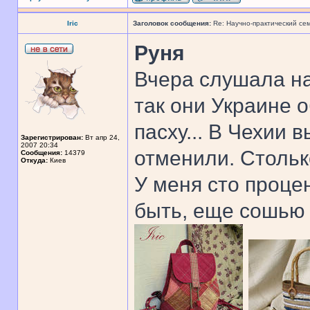
Iric
Заголовок сообщения:
Re: Научно-практический се
Руня
Вчера слушала н
так они Украине 
пасху... В Чехии 
Зарегистрирован:
Вт апр 24,
2007 20:34
отменили. Стольк
Сообщения:
14379
Откуда:
Киев
У меня сто проце
быть, еще сошью 