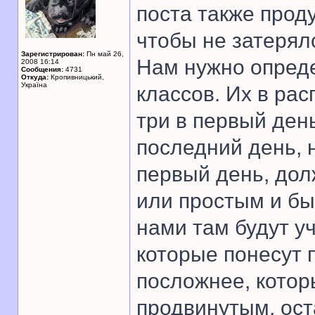
поста также прод
чтобы не затерял
Зарегистрирован:
Пн май 26,
Нам нужно опреде
2008 16:14
Сообщения:
4731
Откуда:
Кропивницький,
Україна
классов. Их в рас
три в первый день
последний день, н
первый день, дол
или простым и бы
нами там будут у
которые понесут 
посложнее, кото
продвинутым, ост