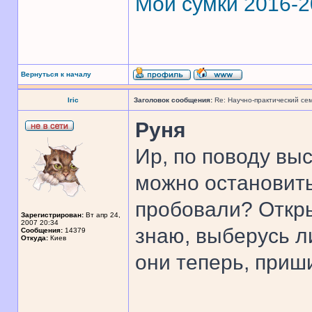
Мои сумки 2016-
Вернуться к началу
Iric
Заголовок сообщения:
Re: Научно-практический се
Руня
Ир, по поводу выс
можно остановить
пробовали? Открыт
Зарегистрирован:
Вт апр 24,
2007 20:34
знаю, выберусь ли
Сообщения:
14379
Откуда:
Киев
они теперь, приш