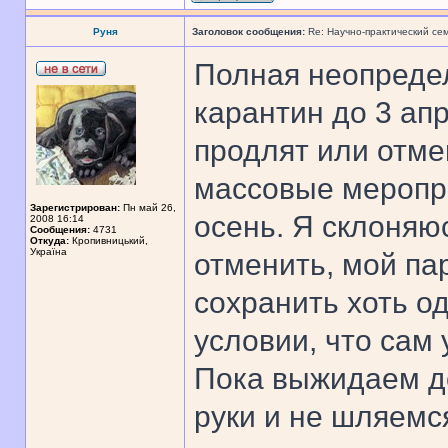
Руня
Заголовок сообщения:
Re: Научно-практический се
Полная неопредел
карантин до 3 апр
продлят или отме
массовые меропри
Зарегистрирован:
Пн май 26,
осень. Я склоняю
2008 16:14
Сообщения:
4731
Откуда:
Кропивницький,
Україна
отменить, мой пар
сохранить хоть о
условии, что сам 
Пока выжидаем д
руки и не шляемс