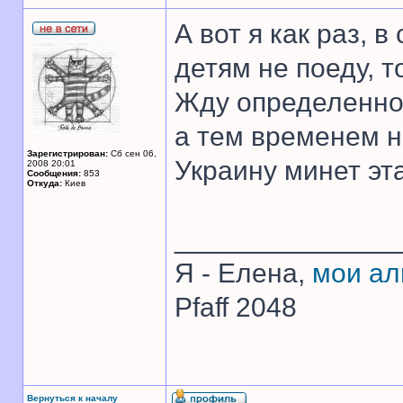
А вот я как раз, 
детям не поеду, т
Жду определеннос
а тем временем н
Зарегистрирован:
Сб сен 06,
Украину минет эт
2008 20:01
Сообщения:
853
Откуда:
Киев
______________
Я - Елена,
мои а
Pfaff 2048
Вернуться к началу