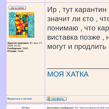
Ир , тут карантин
значит ли єто , ч
понимаю , что кар
виставка позже , 
Зарегистрирован:
Вт июн 17,
могут и продлить 
2008 16:43
Сообщения:
5661
Откуда:
Львів
______________
МОЯ ХАТКА
Вернуться к началу
Veritas
Заголовок сообщения:
Re: Научно-практический се