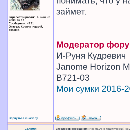
понимать, что у н
займет.
Зарегистрирован:
Пн май 26,
2008 16:14
Сообщения:
4731
Откуда:
Кропивницький,
Україна
______________
Модератор фор
И-Руня Кудревич
Janome Horizon Me
B721-03
Мои сумки 2016-
Вернуться к началу
Соломія
Заголовок сообщения:
Re: Научно-практический се