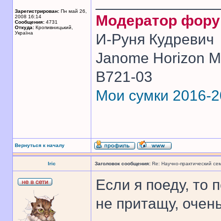
______________
Зарегистрирован:
Пн май 26,
Модератор фор
2008 16:14
Сообщения:
4731
Откуда:
Кропивницький,
Україна
И-Руня Кудревич
Janome Horizon Me
B721-03
Мои сумки 2016-
Вернуться к началу
Iric
Заголовок сообщения:
Re: Научно-практический се
Если я поеду, то 
не притащу, очен