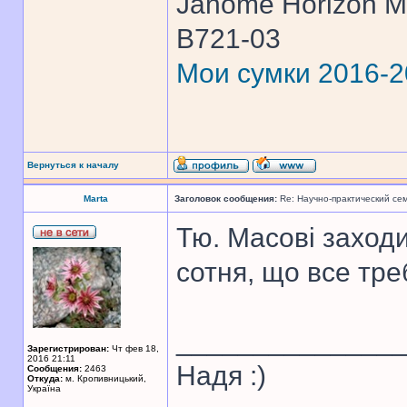
Janome Horizon Me
B721-03
Мои сумки 2016-
Вернуться к началу
Marta
Заголовок сообщения:
Re: Научно-практический се
Тю. Масові заходи
сотня, що все тре
______________
Зарегистрирован:
Чт фев 18,
2016 21:11
Надя :)
Сообщения:
2463
Откуда:
м. Кропивницький,
Україна