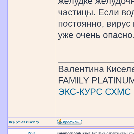
желудке желудочн
частицы. Если во
постоянно, вирус 
уже очень опасно.
______________
Валентина Кисел
FAMILY PLATINUM
ЭКС-КУРС СХМС
Вернуться к началу
Руня
Заголовок сообщения:
Re: Научно-практический се