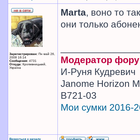
Marta
, воно то та
они только абоне
______________
Зарегистрирован:
Пн май 26,
Модератор фор
2008 16:14
Сообщения:
4731
Откуда:
Кропивницький,
Україна
И-Руня Кудревич
Janome Horizon Me
B721-03
Мои сумки 2016-
Вернуться к началу