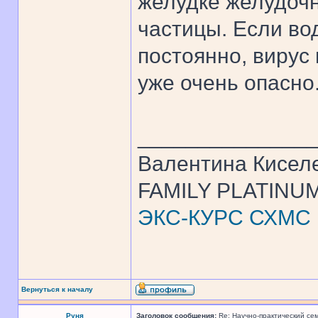
желудке желудочн
частицы. Если во
постоянно, вирус 
уже очень опасно.
______________
Валентина Кисел
FAMILY PLATINUM
ЭКС-КУРС СХМС
Вернуться к началу
Руня
Заголовок сообщения:
Re: Научно-практический се