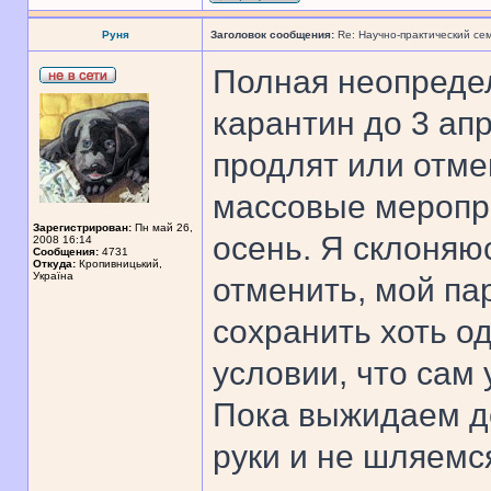
Руня
Заголовок сообщения:
Re: Научно-практический се
Полная неопредел
карантин до 3 апр
продлят или отме
массовые меропри
Зарегистрирован:
Пн май 26,
осень. Я склоняю
2008 16:14
Сообщения:
4731
Откуда:
Кропивницький,
Україна
отменить, мой пар
сохранить хоть о
условии, что сам 
Пока выжидаем д
руки и не шляемс