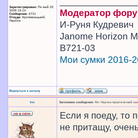
______________
Зарегистрирован:
Пн май 26,
Модератор фор
2008 16:14
Сообщения:
4731
Откуда:
Кропивницький,
Україна
И-Руня Кудревич
Janome Horizon Me
B721-03
Мои сумки 2016-
Вернуться к началу
Iric
Заголовок сообщения:
Re: Научно-практический се
Если я поеду, то 
не притащу, очен