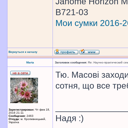
Janome Horizon Me
B721-03
Мои сумки 2016-
Вернуться к началу
Marta
Заголовок сообщения:
Re: Научно-практический се
Тю. Масові заходи
сотня, що все тре
______________
Зарегистрирован:
Чт фев 18,
2016 21:11
Надя :)
Сообщения:
2463
Откуда:
м. Кропивницький,
Україна