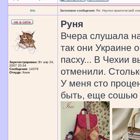
Iric
Заголовок сообщения:
Re: Научно-практический се
Руня
Вчера слушала н
так они Украине 
пасху... В Чехии 
Зарегистрирован:
Вт апр 24,
2007 20:34
отменили. Стольк
Сообщения:
14379
Откуда:
Киев
У меня сто проце
быть, еще сошью 