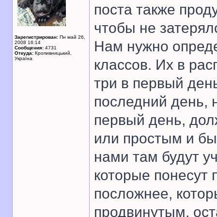
поста также прод
чтобы не затерял
Зарегистрирован:
Пн май 26,
Нам нужно опреде
2008 16:14
Сообщения:
4731
Откуда:
Кропивницький,
Україна
классов. Их в рас
три в первый день
последний день, н
первый день, дол
или простым и бы
нами там будут у
которые понесут 
посложнее, кото
продвинутым, ост