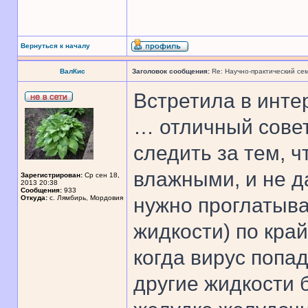
Вернуться к началу
ВалКис
Заголовок сообщения:
Re: Научно-практический се
Встретила в инте
… отличный совет
следить за тем, ч
влажными, и не д
Зарегистрирован:
Ср сен 18,
2013 20:38
Сообщения:
933
Откуда:
с. Лямбирь, Мордовия
нужно проглатыва
жидкости) по кра
когда вирус попад
другие жидкости 