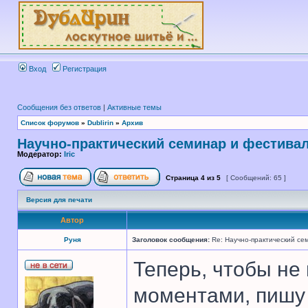
Вход
Регистрация
Сообщения без ответов
|
Активные темы
Список форумов
»
Dublirin
»
Архив
Научно-практический семинар и фестива
Модератор:
Iric
Страница
4
из
5
[ Сообщений: 65 ]
Версия для печати
Автор
Руня
Заголовок сообщения:
Re: Научно-практический се
Теперь, чтобы не
моментами, пишу 