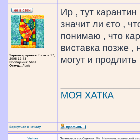
Ир , тут карантин
значит ли єто , ч
понимаю , что кар
виставка позже , 
Зарегистрирован:
Вт июн 17,
могут и продлить 
2008 16:43
Сообщения:
5661
Откуда:
Львів
______________
МОЯ ХАТКА
Вернуться к началу
Veritas
Заголовок сообщения:
Re: Научно-практический се