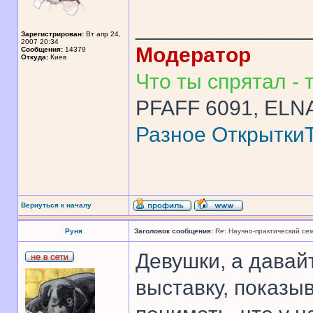
______________
Зарегистрирован:
Вт апр 24,
2007 20:34
Модератор
Сообщения:
14379
Откуда:
Киев
Что ты спрятал - т
PFAFF 6091, ELNA
Разное
Открытки
Вернуться к началу
Руня
Заголовок сообщения:
Re: Научно-практический се
Девушки, а давайт
выставку, показы