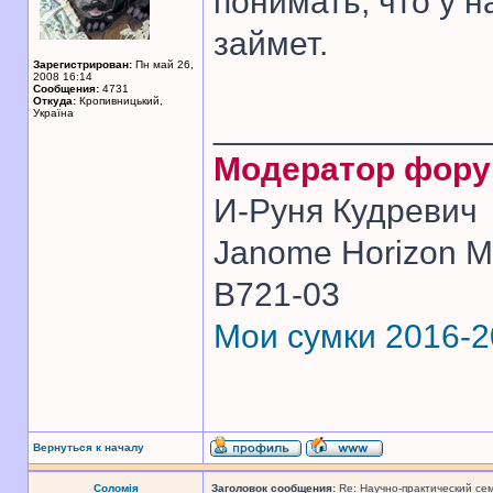
понимать, что у н
займет.
Зарегистрирован:
Пн май 26,
2008 16:14
Сообщения:
4731
Откуда:
Кропивницький,
Україна
______________
Модератор фор
И-Руня Кудревич
Janome Horizon Me
B721-03
Мои сумки 2016-
Вернуться к началу
Соломія
Заголовок сообщения:
Re: Научно-практический се