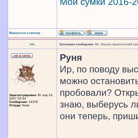
Мои сумки 2016-
Вернуться к началу
Iric
Заголовок сообщения:
Re: Научно-практический се
Руня
Ир, по поводу выс
можно остановить
пробовали? Открыт
Зарегистрирован:
Вт апр 24,
2007 20:34
знаю, выберусь ли
Сообщения:
14379
Откуда:
Киев
они теперь, приш