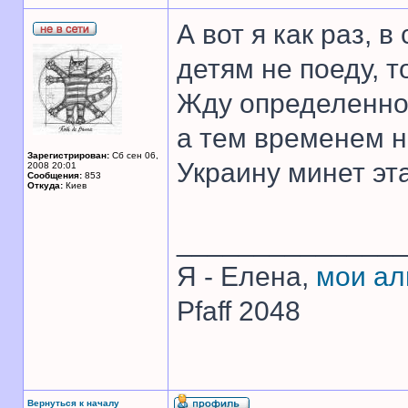
А вот я как раз, 
детям не поеду, т
Жду определеннос
а тем временем н
Зарегистрирован:
Сб сен 06,
Украину минет эт
2008 20:01
Сообщения:
853
Откуда:
Киев
______________
Я - Елена,
мои а
Pfaff 2048
Вернуться к началу