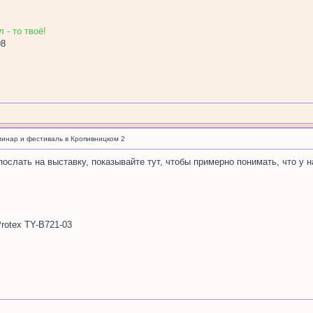
 - то твоё!
98
минар и фестиваль в Кропивницком 2
 послать на выставку, показывайте тут, чтобы примерно понимать, что у 
rotex TY-B721-03