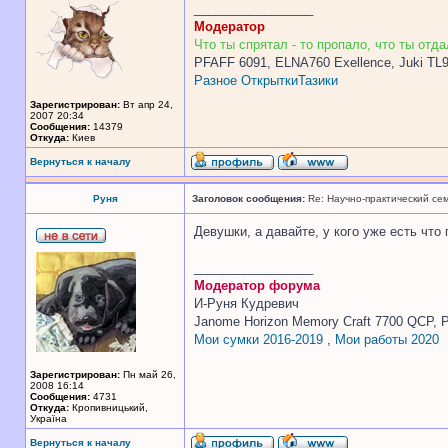
_________________
Модератор
Что ты спрятал - то пропало, что ты отдал
PFAFF 6091, ELNA760 Exellence, Juki TL
Разное
Открытки
Тазики
Зарегистрирован:
Вт апр 24,
2007 20:34
Сообщения:
14379
Откуда:
Киев
Вернуться к началу
Руня
Заголовок сообщения:
Re: Научно-практический се
Девушки, а давайте, у кого уже есть что
_________________
Модератор форума
И-Руня Кудревич
Janome Horizon Memory Craft 7700 QCP, P
Мои сумки 2016-2019
,
Мои работы 2020
Зарегистрирован:
Пн май 26,
2008 16:14
Сообщения:
4731
Откуда:
Кропивницький,
Україна
Вернуться к началу