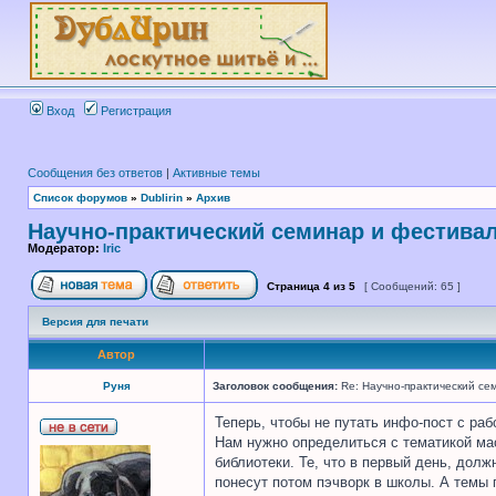
Вход
Регистрация
Сообщения без ответов
|
Активные темы
Список форумов
»
Dublirin
»
Архив
Научно-практический семинар и фестива
Модератор:
Iric
Страница
4
из
5
[ Сообщений: 65 ]
Версия для печати
Автор
Руня
Заголовок сообщения:
Re: Научно-практический се
Теперь, чтобы не путать инфо-пост с ра
Нам нужно определиться с тематикой маст
библиотеки. Те, что в первый день, дол
понесут потом пэчворк в школы. А темы 