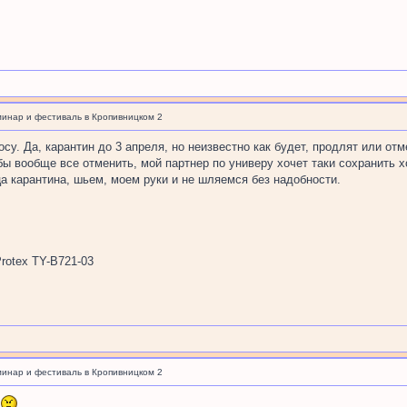
минар и фестиваль в Кропивницком 2
су. Да, карантин до 3 апреля, но неизвестно как будет, продлят или о
бы вообще все отменить, мой партнер по универу хочет таки сохранить х
ца карантина, шьем, моем руки и не шляемся без надобности.
rotex TY-B721-03
минар и фестиваль в Кропивницком 2