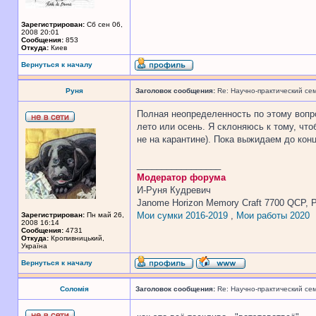
Зарегистрирован:
Сб сен 06,
2008 20:01
Сообщения:
853
Откуда:
Киев
Вернуться к началу
Руня
Заголовок сообщения:
Re: Научно-практический се
Полная неопределенность по этому вопро
лето или осень. Я склоняюсь к тому, что
не на карантине). Пока выжидаем до кон
_________________
Модератор форума
И-Руня Кудревич
Janome Horizon Memory Craft 7700 QCP, P
Мои сумки 2016-2019
,
Мои работы 2020
Зарегистрирован:
Пн май 26,
2008 16:14
Сообщения:
4731
Откуда:
Кропивницький,
Україна
Вернуться к началу
Соломія
Заголовок сообщения:
Re: Научно-практический се