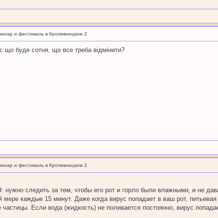
минар и фестиваль в Кропивницком 2
ас що буде сотня, що все треба відмінити?
минар и фестиваль в Кропивницком 2
 нужно следить за тем, чтобы его рот и горло были влажными, и не да
ей мере каждые 15 минут. Даже когда вирус попадает в ваш рот, питьева
частицы. Если вода (жидкость) не поливается постоянно, вирус попадает