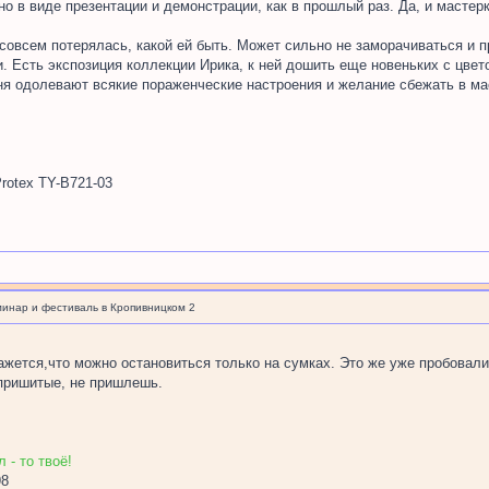
но в виде презентации и демонстрации, как в прошлый раз. Да, и маст
 совсем потерялась, какой ей быть. Может сильно не заморачиваться и 
. Есть экспозиция коллекции Ирика, к ней дошить еще новеньких с цве
ня одолевают всякие пораженческие настроения и желание сбежать в мас
rotex TY-B721-03
минар и фестиваль в Кропивницком 2
ажется,что можно остановиться только на сумках. Это же уже пробовали?
 пришитые, не пришлешь.
 - то твоё!
98