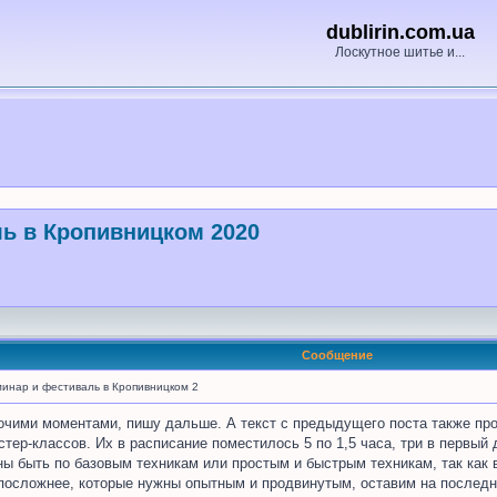
dublirin.com.ua
Лоскутное шитье и...
ль в Кропивницком 2020
Сообщение
минар и фестиваль в Кропивницком 2
бочими моментами, пишу дальше. А текст с предыдущего поста также про
ер-классов. Их в расписание поместилось 5 по 1,5 часа, три в первый д
жны быть по базовым техникам или простым и быстрым техникам, так как 
посложнее, которые нужны опытным и продвинутым, оставим на последний