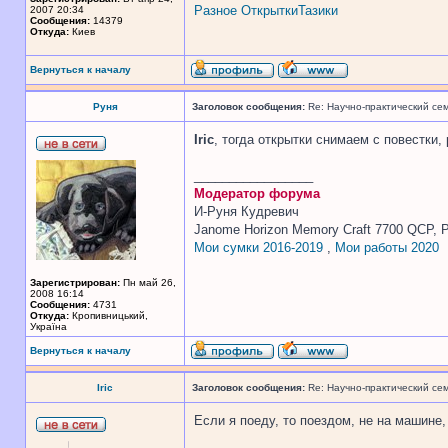
Разное
Открытки
Тазики
2007 20:34
Сообщения:
14379
Откуда:
Киев
Вернуться к началу
Руня
Заголовок сообщения:
Re: Научно-практический се
Iric
, тогда открытки снимаем с повестки,
_________________
Модератор форума
И-Руня Кудревич
Janome Horizon Memory Craft 7700 QCP, P
Мои сумки 2016-2019
,
Мои работы 2020
Зарегистрирован:
Пн май 26,
2008 16:14
Сообщения:
4731
Откуда:
Кропивницький,
Україна
Вернуться к началу
Iric
Заголовок сообщения:
Re: Научно-практический се
Если я поеду, то поездом, не на машине,