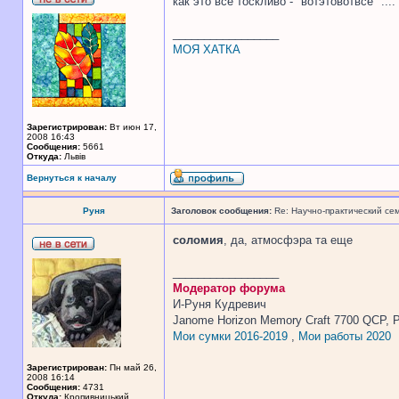
как это всё тоскливо - "вотэтовотвсё" ....
_________________
МОЯ ХАТКА
Зарегистрирован:
Вт июн 17,
2008 16:43
Сообщения:
5661
Откуда:
Львів
Вернуться к началу
Руня
Заголовок сообщения:
Re: Научно-практический се
соломия
, да, атмосфэра та еще
_________________
Модератор форума
И-Руня Кудревич
Janome Horizon Memory Craft 7700 QCP, P
Мои сумки 2016-2019
,
Мои работы 2020
Зарегистрирован:
Пн май 26,
2008 16:14
Сообщения:
4731
Откуда:
Кропивницький,