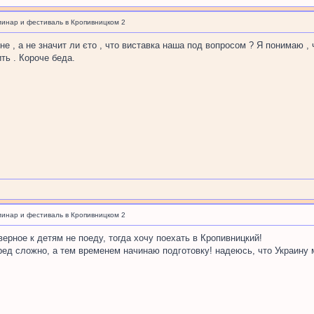
минар и фестиваль в Кропивницком 2
не , а не значит ли єто , что виставка наша под вопросом ? Я понимаю , 
ть . Короче беда.
минар и фестиваль в Кропивницком 2
аверное к детям не поеду, тогда хочу поехать в Кропивницкий!
ед сложно, а тем временем начинаю подготовку! надеюсь, что Украину 