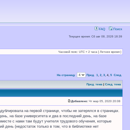
FAQ
Поиск
Текущее время: Сб авг 08, 2026 18:39
Часовой пояс: UTC + 2 часа [ Летнее время ]
На страницу
Пред.
1
,
2
,
3
,
4
,
5
След.
Пред. тема
|
След. тема
Добавлено:
Чт мар 05, 2020 20:08
дублировала на первой странице, чтобы не затерялся в страницах.
ень, на базе университета и два в последний день, на базе
вместе с нами там будут учителя трудового обучения, которые
 день (недостаток только в том, что в библиотеке нет