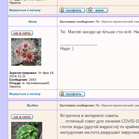
Україна
Вернуться к началу
Marta
Заголовок сообщения:
Re: Научно-практический се
Тю. Масові заходи це більше ста осіб. Н
_________________
Надя :)
Зарегистрирован:
Чт фев 18,
2016 21:11
Сообщения:
2463
Откуда:
м. Кропивницький,
Україна
Вернуться к началу
ВалКис
Заголовок сообщения:
Re: Научно-практический се
Встретила в интернете советы
… отличный совет для лечения COVID-19:
глоток воды (другой жидкости) по крайн
желудочная кислота разрушает вирусные 