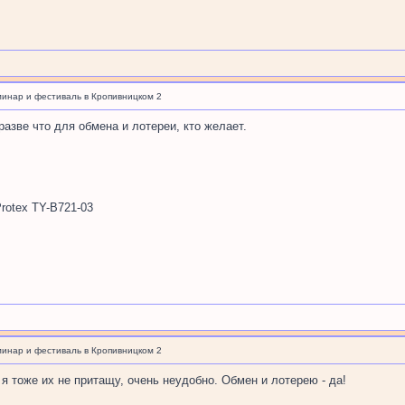
минар и фестиваль в Кропивницком 2
 разве что для обмена и лотереи, кто желает.
rotex TY-B721-03
минар и фестиваль в Кропивницком 2
 я тоже их не притащу, очень неудобно. Обмен и лотерею - да!