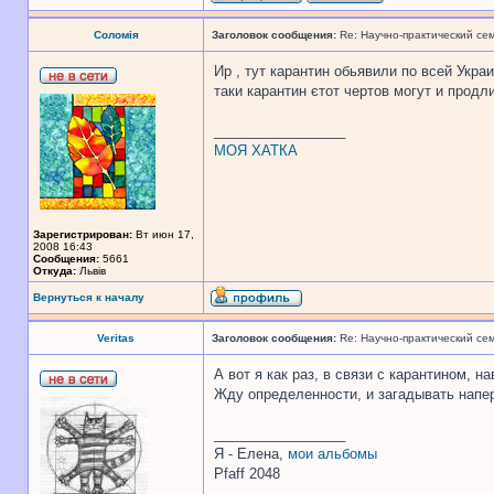
Соломія
Заголовок сообщения:
Re: Научно-практический се
Ир , тут карантин обьявили по всей Украи
таки карантин єтот чертов могут и продли
_________________
МОЯ ХАТКА
Зарегистрирован:
Вт июн 17,
2008 16:43
Сообщения:
5661
Откуда:
Львів
Вернуться к началу
Veritas
Заголовок сообщения:
Re: Научно-практический се
А вот я как раз, в связи с карантином, н
Жду определенности, и загадывать напер
_________________
Я - Елена,
мои альбомы
Pfaff 2048