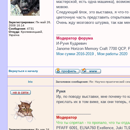
мастерской, есть одна машинка), возмож
мовою.
Следующий блок, это выставка, я что-то
цветочную часть представить открытками
Очень жду мозгового штурма, так как ме
Зарегистрирован:
Пн май 26,
2008 16:14
Сообщения:
4731
Откуда:
Кропивницький,
_________________
Україна
Модератор форума
И-Руня Кудревич
Janome Horizon Memory Craft 7700 QCP, P
Мои сумки 2016-2019
,
Мои работы 2020
Вернуться к началу
Iric
Заголовок сообщения:
Re: Научно-практический се
Руня
Ир, по поводу выставки, мне почему-то к
прислать их в том виже, как они теперь,
_________________
Модератор
Что ты спрятал - то пропало, что ты отдал
PFAFF 6091, ELNA760 Exellence, Juki TL
Зарегистрирован:
Вт апр 24,