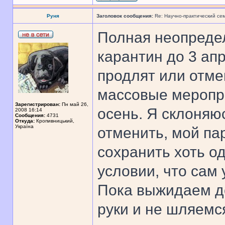
Руня
Заголовок сообщения:
Re: Научно-практический се
Полная неопредел
карантин до 3 апр
продлят или отме
массовые меропри
Зарегистрирован:
Пн май 26,
осень. Я склоняю
2008 16:14
Сообщения:
4731
Откуда:
Кропивницький,
Україна
отменить, мой пар
сохранить хоть о
условии, что сам 
Пока выжидаем д
руки и не шляемс