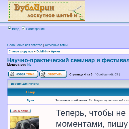
Вход
Регистрация
Сообщения без ответов
|
Активные темы
Список форумов
»
Dublirin
»
Архив
Научно-практический семинар и фестива
Модератор:
Iric
Страница
4
из
5
[ Сообщений: 65 ]
Версия для печати
Автор
Руня
Заголовок сообщения:
Re: Научно-практический се
Теперь, чтобы не
моментами, пишу 