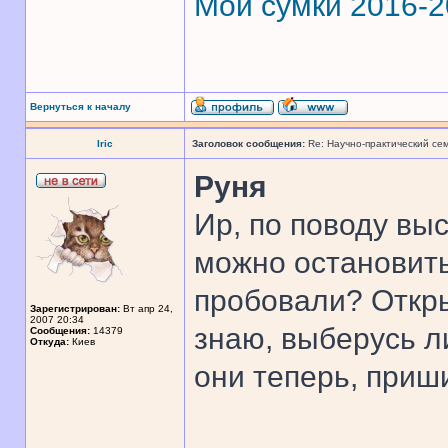
Мои сумки 2016-
Вернуться к началу
Iric
Заголовок сообщения:
Re: Научно-практический се
Руня
Ир, по поводу выс
можно остановить
пробовали? Открыт
Зарегистрирован:
Вт апр 24,
2007 20:34
знаю, выберусь ли
Сообщения:
14379
Откуда:
Киев
они теперь, приш