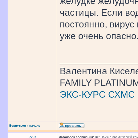
желудке желудочн
частицы. Если во
постоянно, вирус 
уже очень опасно.
______________
Валентина Кисел
FAMILY PLATINUM
ЭКС-КУРС СХМС
Вернуться к началу
Руня
Заголовок сообщения:
Re: Научно-практический се