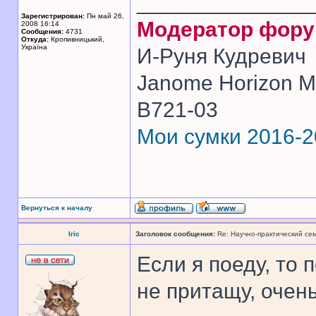
______________
Зарегистрирован:
Пн май 26,
Модератор фор
2008 16:14
Сообщения:
4731
Откуда:
Кропивницький,
Україна
И-Руня Кудревич
Janome Horizon Me
B721-03
Мои сумки 2016-
Вернуться к началу
Iric
Заголовок сообщения:
Re: Научно-практический се
Если я поеду, то 
не притащу, очен