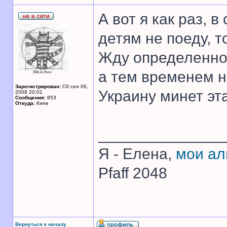
А вот я как раз, 
детям не поеду, т
Жду определеннос
а тем временем н
Зарегистрирован:
Сб сен 06,
Украину минет эт
2008 20:01
Сообщения:
853
Откуда:
Киев
______________
Я - Елена,
мои а
Pfaff 2048
Вернуться к началу