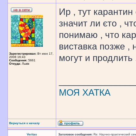
Ир , тут карантин
значит ли єто , ч
понимаю , что кар
виставка позже , 
Зарегистрирован:
Вт июн 17,
могут и продлить 
2008 16:43
Сообщения:
5661
Откуда:
Львів
______________
МОЯ ХАТКА
Вернуться к началу
Veritas
Заголовок сообщения:
Re: Научно-практический се