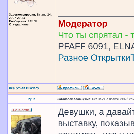
______________
Зарегистрирован:
Вт апр 24,
2007 20:34
Модератор
Сообщения:
14379
Откуда:
Киев
Что ты спрятал - т
PFAFF 6091, ELNA
Разное
Открытки
Вернуться к началу
Руня
Заголовок сообщения:
Re: Научно-практический се
Девушки, а давайт
выставку, показы