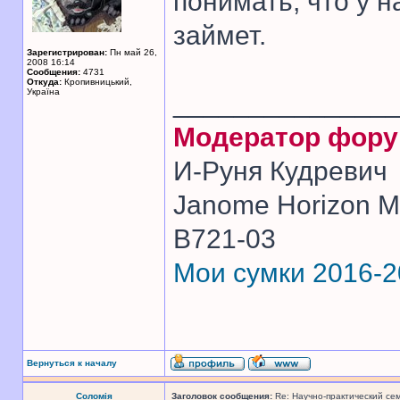
понимать, что у н
займет.
Зарегистрирован:
Пн май 26,
2008 16:14
Сообщения:
4731
Откуда:
Кропивницький,
Україна
______________
Модератор фор
И-Руня Кудревич
Janome Horizon Me
B721-03
Мои сумки 2016-
Вернуться к началу
Соломія
Заголовок сообщения:
Re: Научно-практический се