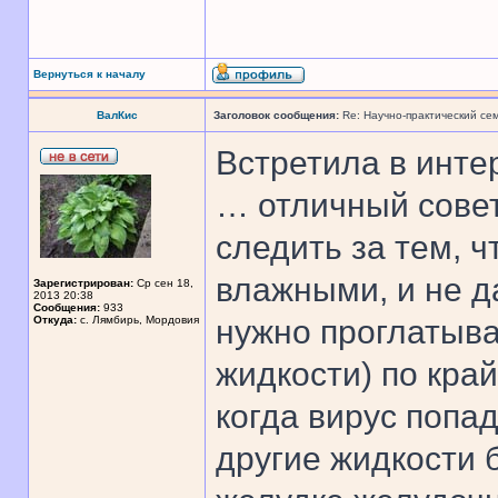
Вернуться к началу
ВалКис
Заголовок сообщения:
Re: Научно-практический се
Встретила в инте
… отличный совет
следить за тем, ч
влажными, и не д
Зарегистрирован:
Ср сен 18,
2013 20:38
Сообщения:
933
Откуда:
с. Лямбирь, Мордовия
нужно проглатыва
жидкости) по кра
когда вирус попад
другие жидкости 