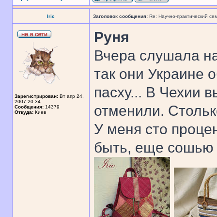
Iric
Заголовок сообщения:
Re: Научно-практический се
Руня
Вчера слушала н
так они Украине 
пасху... В Чехии 
Зарегистрирован:
Вт апр 24,
2007 20:34
отменили. Стольк
Сообщения:
14379
Откуда:
Киев
У меня сто проце
быть, еще сошью 