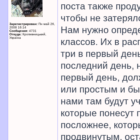
поста также прод
чтобы не затерял
Зарегистрирован:
Пн май 26,
Нам нужно опреде
2008 16:14
Сообщения:
4731
Откуда:
Кропивницький,
Україна
классов. Их в рас
три в первый день
последний день, н
первый день, дол
или простым и бы
нами там будут у
которые понесут 
посложнее, кото
продвинутым, ост