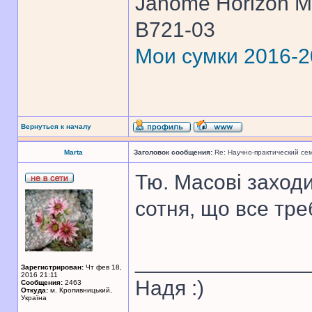
Janome Horizon Me
B721-03
Мои сумки 2016-
Вернуться к началу
Marta
Заголовок сообщения:
Re: Научно-практический се
Тю. Масові заходи
сотня, що все тре
______________
Зарегистрирован:
Чт фев 18,
2016 21:11
Надя :)
Сообщения:
2463
Откуда:
м. Кропивницький,
Україна