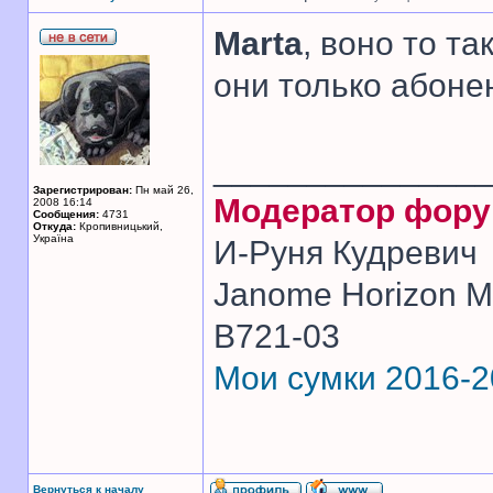
Marta
, воно то та
они только абоне
______________
Зарегистрирован:
Пн май 26,
Модератор фор
2008 16:14
Сообщения:
4731
Откуда:
Кропивницький,
Україна
И-Руня Кудревич
Janome Horizon Me
B721-03
Мои сумки 2016-
Вернуться к началу