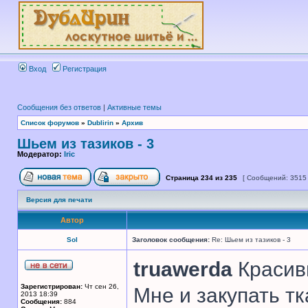
Вход
Регистрация
Сообщения без ответов
|
Активные темы
Список форумов
»
Dublirin
»
Архив
Шьем из тазиков - 3
Модератор:
Iric
Страница
234
из
235
[ Сообщений: 3515
Версия для печати
Автор
Sol
Заголовок сообщения:
Re: Шьем из тазиков - 3
truawerda
Красивы
Зарегистрирован:
Чт сен 26,
Мне и закупать т
2013 18:39
Сообщения:
884