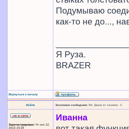
Подумываю соедин
как-то не до..., 
______________
Я Руза.
BRAZER
Вернуться к началу
Нейля
Заголовок сообщения:
Re: Шьем из тазиков - 3
Иванна
Зарегистрирован:
Чт сен 12,
вот такая функци
2013 15:26