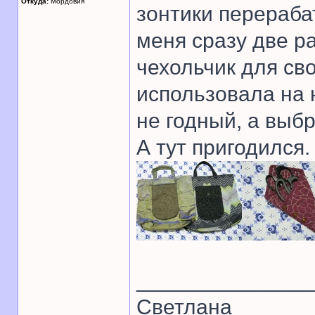
Откуда:
Мордовия
зонтики перераба
меня сразу две р
чехольчик для св
использовала на 
не годный, а выб
А тут пригодился.
______________
Светлана