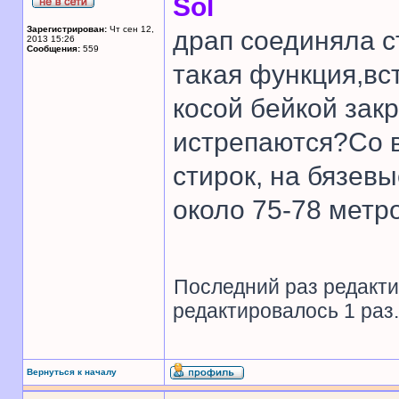
Sol
Зарегистрирован:
Чт сен 12,
драп соединяла с
2013 15:26
Сообщения:
559
такая функция,вс
косой бейкой зак
истрепаются?Со 
стирок, на бязев
около 75-78 метр
Последний раз редакт
редактировалось 1 раз.
Вернуться к началу