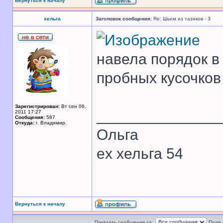
Вернуться к началу
хельга
Заголовок сообщения:
Re: Шьем из тазиков - 3
навела порядок в
пробных кусочков
Зарегистрирован:
Вт сен 06,
______________
2011 17:27
Сообщения:
587
Откуда:
г. Владимир.
Ольга
ex хельга 54
Вернуться к началу
Показать сообщения за:
Поле 