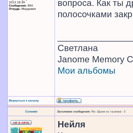
вопроса. Как ты 
2013 18:39
Сообщения:
884
Откуда:
Мордовия
полосочками закр
______________
Светлана
Janome Memory Cr
Мои альбомы
Вернуться к началу
Соломія
Заголовок сообщения:
Re: Шьем из тазиков - 3
Нейля