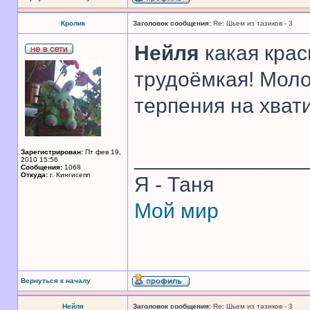
Кролик
Заголовок сообщения:
Re: Шьем из тазиков - 3
Нейля
какая крас
трудоёмкая! Моло
терпения на хват
______________
Зарегистрирован:
Пт фев 19,
2010 15:56
Сообщения:
1068
Откуда:
г. Кингисепп
Я - Таня
Мой мир
Вернуться к началу
Нейля
Заголовок сообщения:
Re: Шьем из тазиков - 3