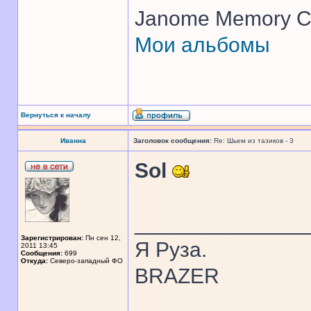
Janome Memory Cr
Мои альбомы
Вернуться к началу
Иванна
Заголовок сообщения:
Re: Шьем из тазиков - 3
Sol
______________
Зарегистрирован:
Пн сен 12,
Я Руза.
2011 13:45
Сообщения:
699
Откуда:
Северо-западный ФО
BRAZER