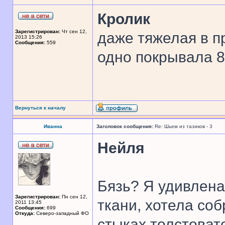
Кролик
Зарегистрирован:
Чт сен 12,
даже тяжелая в п
2013 15:26
Сообщения:
559
одно покрывала 8 
Вернуться к началу
Иванна
Заголовок сообщения:
Re: Шьем из тазиков - 3
Нейля
Бязь? Я удивлена
Зарегистрирован:
Пн сен 12,
ткани, хотела соб
2011 13:45
Сообщения:
699
Откуда:
Северо-западный ФО
стыках толстоват