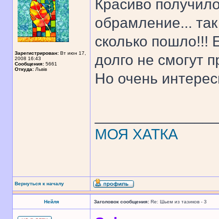
Красиво получило
обрамление... та
сколько пошло!!! 
Зарегистрирован:
Вт июн 17,
долго не смогут 
2008 16:43
Сообщения:
5661
Откуда:
Львів
Но очень интерес
______________
МОЯ ХАТКА
Вернуться к началу
Нейля
Заголовок сообщения:
Re: Шьем из тазиков - 3