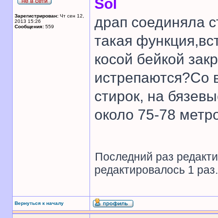
Sol
Зарегистрирован:
Чт сен 12,
драп соединяла с
2013 15:26
Сообщения:
559
такая функция,вс
косой бейкой зак
истрепаются?Со 
стирок, на бязев
около 75-78 метр
Последний раз редакт
редактировалось 1 раз.
Вернуться к началу