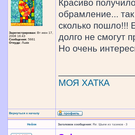
Красиво получило
обрамление... та
сколько пошло!!! 
Зарегистрирован:
Вт июн 17,
долго не смогут 
2008 16:43
Сообщения:
5661
Откуда:
Львів
Но очень интерес
______________
МОЯ ХАТКА
Вернуться к началу
Нейля
Заголовок сообщения:
Re: Шьем из тазиков - 3