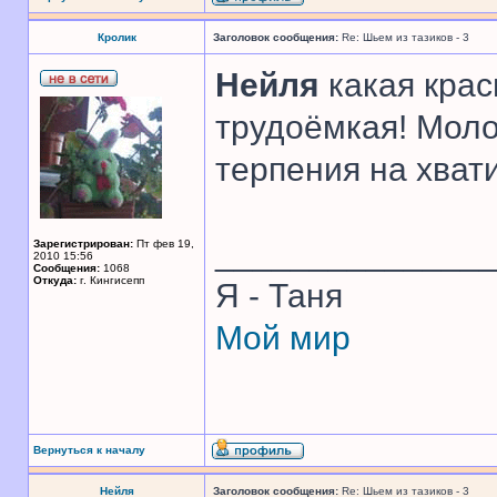
Кролик
Заголовок сообщения:
Re: Шьем из тазиков - 3
Нейля
какая крас
трудоёмкая! Моло
терпения на хват
______________
Зарегистрирован:
Пт фев 19,
2010 15:56
Сообщения:
1068
Откуда:
г. Кингисепп
Я - Таня
Мой мир
Вернуться к началу
Нейля
Заголовок сообщения:
Re: Шьем из тазиков - 3