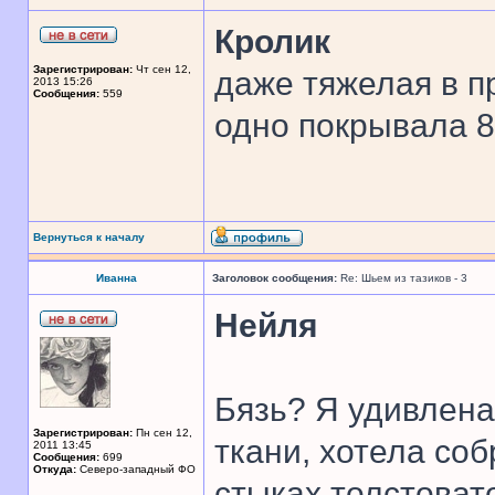
Кролик
Зарегистрирован:
Чт сен 12,
даже тяжелая в п
2013 15:26
Сообщения:
559
одно покрывала 8 
Вернуться к началу
Иванна
Заголовок сообщения:
Re: Шьем из тазиков - 3
Нейля
Бязь? Я удивлена
Зарегистрирован:
Пн сен 12,
ткани, хотела соб
2011 13:45
Сообщения:
699
Откуда:
Северо-западный ФО
стыках толстоват