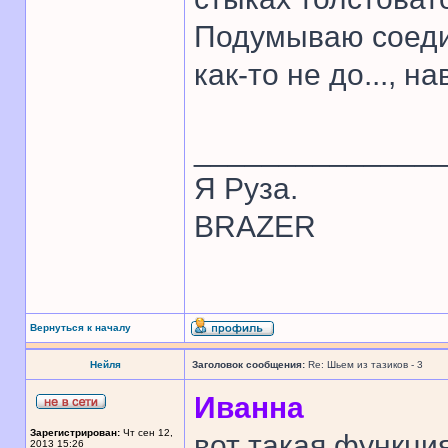
Подумываю соедин
как-то не до..., 
______________
Я Руза.
BRAZER
Вернуться к началу
Нейля
Заголовок сообщения:
Re: Шьем из тазиков - 3
Иванна
Зарегистрирован:
Чт сен 12,
вот такая функци
2013 15:26