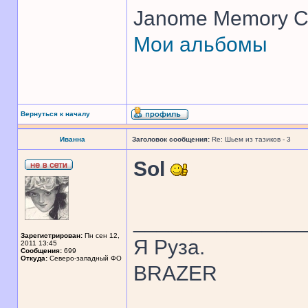
Janome Memory Cr
Мои альбомы
Вернуться к началу
Иванна
Заголовок сообщения:
Re: Шьем из тазиков - 3
Sol
______________
Зарегистрирован:
Пн сен 12,
Я Руза.
2011 13:45
Сообщения:
699
Откуда:
Северо-западный ФО
BRAZER