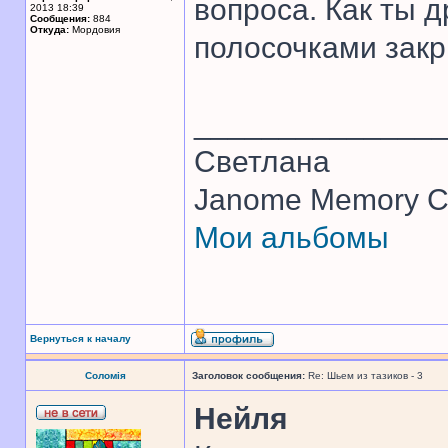
вопроса. Как ты 
2013 18:39
Сообщения:
884
Откуда:
Мордовия
полосочками закр
______________
Светлана
Janome Memory Cr
Мои альбомы
Вернуться к началу
Соломія
Заголовок сообщения:
Re: Шьем из тазиков - 3
Нейля