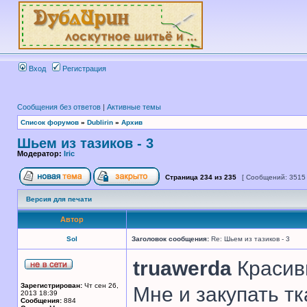
Вход
Регистрация
Сообщения без ответов
|
Активные темы
Список форумов
»
Dublirin
»
Архив
Шьем из тазиков - 3
Модератор:
Iric
Страница
234
из
235
[ Сообщений: 3515
Версия для печати
Автор
Sol
Заголовок сообщения:
Re: Шьем из тазиков - 3
truawerda
Красивы
Зарегистрирован:
Чт сен 26,
Мне и закупать т
2013 18:39
Сообщения:
884