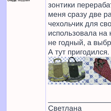
Откуда:
Мордовия
зонтики перераба
меня сразу две р
чехольчик для св
использовала на 
не годный, а выб
А тут пригодился.
______________
Светлана