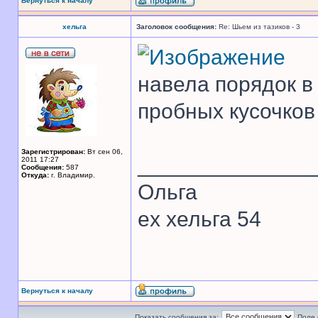
Вернуться к началу
хельга
Заголовок сообщения:
Re: Шьем из тазиков - 3
навела порядок в
пробных кусочков
Зарегистрирован:
Вт сен 06,
______________
2011 17:27
Сообщения:
587
Откуда:
г. Владимир.
Ольга
ex хельга 54
Вернуться к началу
Показать сообщения за:
Поле 