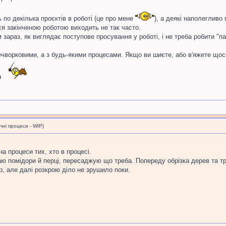
ь по декілька проєктів в роботі (це про мене
), а деякі наполеглив
я закінченою роботою виходить не так часто.
зараз, як виглядає поступове просування у роботі, і не треба робити "п
печворковими, а з будь-якими процесами. Якщо ви шиєте, або в'яжете що
О
і процеси - WIP)
а процеси тих, хто в процесі.
аю помідори й перці, пересаджую що треба. Попереду обрізка дерев та тр
, але далі розкрою діло не зрушило поки.