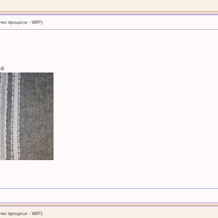
і процеси - WIP)
ва
і процеси - WIP)