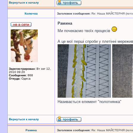
Вернуться к началу
Колючка
Заголовок сообщения:
Re: Наша МАЙСТЕРНЯ (поточн
Рамина
Ми почекаємо твоїх процесів
А це мої перші спроби у плетінні мережи
Зарегистрирован:
Вт окт 12,
2010 09:20
Сообщения:
868
Откуда:
Одеса
Називається елемент "полотнянка"
Вернуться к началу
Рамина
Заголовок сообщения:
Re: Наша МАЙСТЕРНЯ (поточн