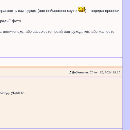
о працюють над одним (оце неймовірно круто
). І нерідко процеси
арадні" фото.
сь величеньке, або засвоюєте новий вид рукоділля, або малюєте
Добавлено:
Сб окт 12, 2024 19:15
оянд, укриття.