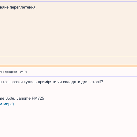
отняне переплетення.
і процеси - WIP)
ш такі зразки кудись приміряти чи складати для історії?
me 350e, Janome FM725
м мире)