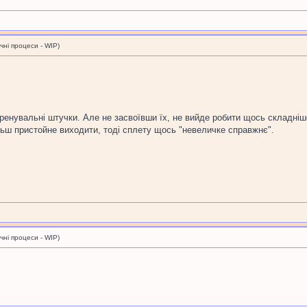
і процеси - WIP)
тренувальні штучки. Але не засвоївши їх, не вийде робити щось складні
льш пристойне виходити, тоді сплету щось "невеличке справжнє".
і процеси - WIP)