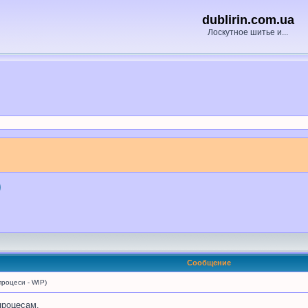
dublirin.com.ua
Лоскутное шитье и...
)
Сообщение
роцеси - WIP)
процесам.