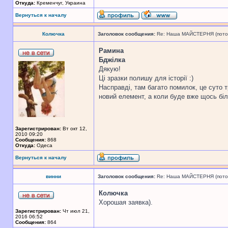
Откуда:
Кременчуг, Украина
Вернуться к началу
Колючка
Заголовок сообщения:
Re: Наша МАЙСТЕРНЯ (поточн
Рамина
Бджілка
Дякую!
Ці зразки полишу для історії :)
Насправді, там багато помилок, це суто 
новий елемент, а коли буде вже щось бі
Зарегистрирован:
Вт окт 12,
2010 09:20
Сообщения:
868
Откуда:
Одеса
Вернуться к началу
винни
Заголовок сообщения:
Re: Наша МАЙСТЕРНЯ (поточн
Колючка
Хорошая заявка).
Зарегистрирован:
Чт июл 21,
2016 06:52
Сообщения:
864