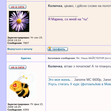
Колючка
, цікаво, і дійсно схоже на пол
_________________
Я Марина, со мной на "ты"
Зарегистрирован:
Чт сен 15,
2016 13:13
Сообщения:
7807
Вернуться к началу
Бджілка
Заголовок сообщения:
Re: Наша МАЙСТЕРНЯ (поточн
Колючка
, вітаю з початком! А ти планує
_________________
Это моя жизнь...
Janome MC 6600p, Jano
Учусь стегать II курс (фотоальбом в Мое
Зарегистрирован:
Пт фев 15,
2008 18:25
Сообщения:
4393