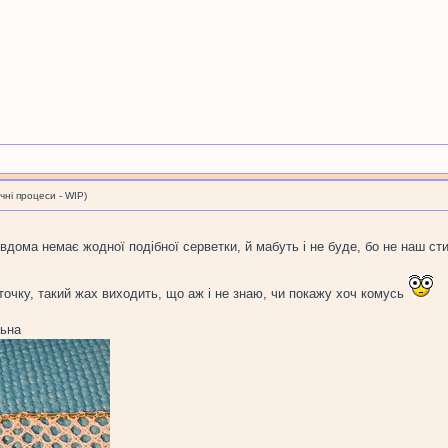
і процеси - WIP)
вдома немає жодної подібної серветки, й мабуть і не буде, бо не наш ст
очку, такий жах виходить, що аж і не знаю, чи покажу хоч комусь
льна