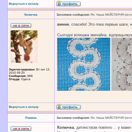
Вернуться к началу
Колючка
Заголовок сообщения:
Re: Наша МАЙСТЕРНЯ (поточн
винни
, спасибо! Это пока первые шаги, 
Сьогодні вілюшка звичайна, відпрацьову
Зарегистрирован:
Вт окт 12,
2010 09:20
Сообщения:
868
Откуда:
Одеса
Вернуться к началу
Рамина
Заголовок сообщения:
Re: Наша МАЙСТЕРНЯ (поточн
Колючка
, дитинством повіяло ... у мами