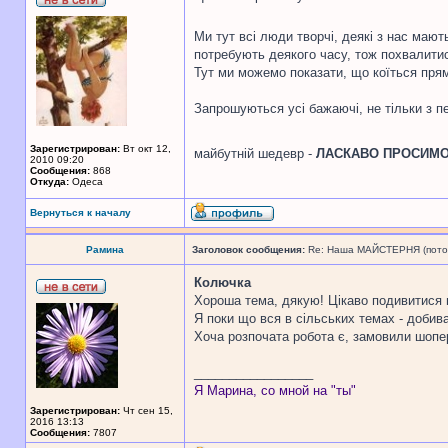
Ми тут всі люди творчі, деякі з нас мают
потребують деякого часу, тож похвалитис
Тут ми можемо показати, що коїться прям 
Запрошуються усі бажаючі, не тільки з 
Зарегистрирован:
Вт окт 12,
майбутній шедевр -
ЛАСКАВО ПРОСИМ
2010 09:20
Сообщения:
868
Откуда:
Одеса
Вернуться к началу
Рамина
Заголовок сообщения:
Re: Наша МАЙСТЕРНЯ (поточн
Колючка
Хороша тема, дякую! Цікаво подивитися н
Я поки що вся в сільських темах - добив
Хоча розпочата робота є, замовили шопер
_________________
Я Марина, со мной на "ты"
Зарегистрирован:
Чт сен 15,
2016 13:13
Сообщения:
7807