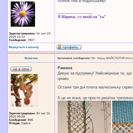
Успіхів тобі в подальшому!
_________________
Я Марина, со мной на "ты"
Зарегистрирован:
Чт сен 15,
2016 13:13
Сообщения:
7807
Вернуться к началу
Колючка
Заголовок сообщения:
Re: Наша МАЙСТЕРНЯ (поточн
Рамина
Дякую за підтримку! Найсмішніше те, що 
цікаво.
Останні три дні плела малюсеньку сервет
А це не вона, це просто решітка тренува
Зарегистрирован:
Вт окт 12,
2010 09:20
Сообщения:
868
Откуда:
Одеса