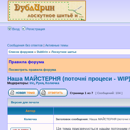
Вход
Регистрация
Сообщения без ответов
|
Активные темы
Список форумов
»
Dublirin
»
Лоскутное шитье
Правила форума
Посмотреть правила форума
Наша МАЙСТЕРНЯ (поточні процеси - WIP
Модераторы:
Iric
,
Руня
,
Колючка
Страница
1
из
7
[ Сообщений: 104 ]
Версия для печати
Автор
Колючка
Заголовок сообщения:
Наша МАЙСТЕРНЯ (поточні п
Ця тема присвячується нашім поточним 