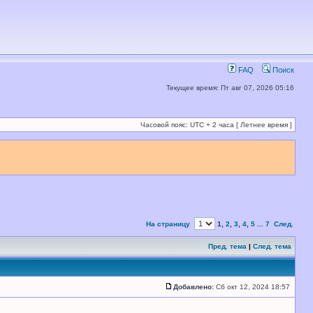
FAQ
Поиск
Текущее время: Пт авг 07, 2026 05:16
Часовой пояс: UTC + 2 часа [ Летнее время ]
На страницу
1
,
2
,
3
,
4
,
5
...
7
След.
Пред. тема
|
След. тема
Добавлено:
Сб окт 12, 2024 18:57