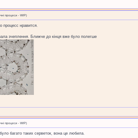
і процеси - WIP)
но процесс нравится.
вала зчеплення. Ближче до кінця вже було полегше
і процеси - WIP)
 було багато таких серветок, вона це любила.