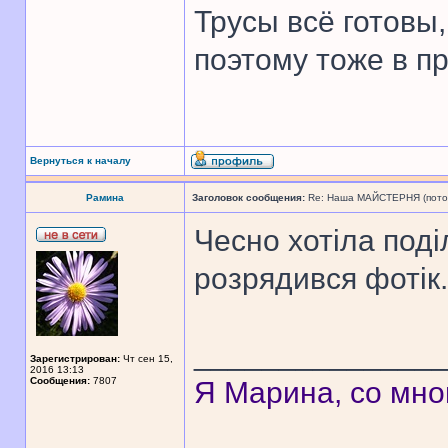
Трусы всё готовы,
поэтому тоже в п
Вернуться к началу
Рамина
Заголовок сообщения:
Re: Наша МАЙСТЕРНЯ (поточн
Чесно хотіла поді
розрядився фотік.
______________
Зарегистрирован:
Чт сен 15,
2016 13:13
Сообщения:
7807
Я Марина, со мно