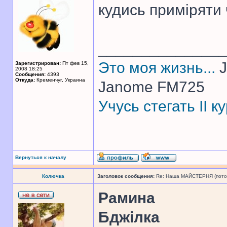
кудись приміряти 
______________
Это моя жизнь...
J
Зарегистрирован:
Пт фев 15,
2008 18:25
Сообщения:
4393
Откуда:
Кременчуг, Украина
Janome FM725
Учусь стегать II 
Вернуться к началу
Колючка
Заголовок сообщения:
Re: Наша МАЙСТЕРНЯ (поточн
Рамина
Бджілка