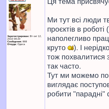
Ця тема присвячу
Ми тут всі люди т
проєктів в роботі
наполегливо прац
Зарегистрирован:
Вт окт 12,
2010 09:20
Сообщения:
868
Откуда:
Одеса
круто
). І нерід
тож похвалитися 
так часто.
Тут ми можемо пок
виглядає поступов
робити "парадні" 