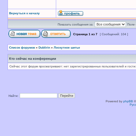
Вернуться к началу
Показать сообщения за:
Поле 
Страница
1
из
7
[ Сообщений: 104 ]
Список форумов
»
Dublirin
»
Лоскутное шитье
Кто сейчас на конференции
Сейчас этот форум просматривают: нет зарегистрированных пользователей и гости:
Найти:
Powered by
phpBB
©
Рус