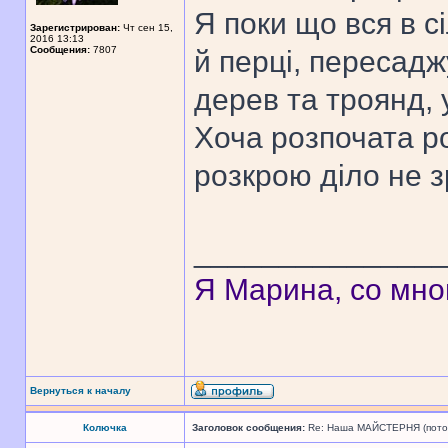
Я поки що вся в с
Зарегистрирован:
Чт сен 15,
2016 13:13
Сообщения:
7807
й перці, пересад
дерев та троянд, 
Хоча розпочата р
розкрою діло не 
______________
Я Марина, со мно
Вернуться к началу
Колючка
Заголовок сообщения:
Re: Наша МАЙСТЕРНЯ (поточн