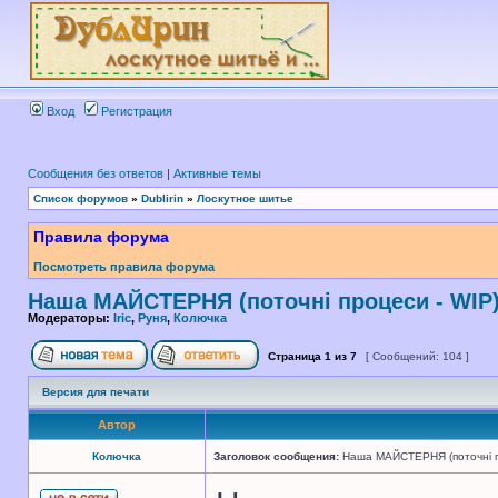
Вход
Регистрация
Сообщения без ответов
|
Активные темы
Список форумов
»
Dublirin
»
Лоскутное шитье
Правила форума
Посмотреть правила форума
Наша МАЙСТЕРНЯ (поточні процеси - WIP
Модераторы:
Iric
,
Руня
,
Колючка
Страница
1
из
7
[ Сообщений: 104 ]
Версия для печати
Автор
Колючка
Заголовок сообщения:
Наша МАЙСТЕРНЯ (поточні п