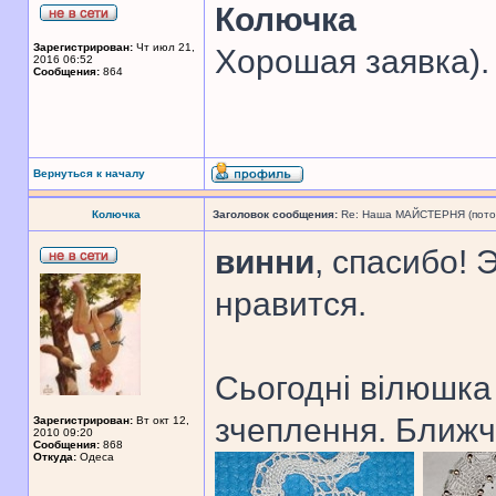
Колючка
Зарегистрирован:
Чт июл 21,
Хорошая заявка).
2016 06:52
Сообщения:
864
Вернуться к началу
Колючка
Заголовок сообщения:
Re: Наша МАЙСТЕРНЯ (поточн
винни
, спасибо! 
нравится.
Сьогодні вілюшка
зчеплення. Ближч
Зарегистрирован:
Вт окт 12,
2010 09:20
Сообщения:
868
Откуда:
Одеса