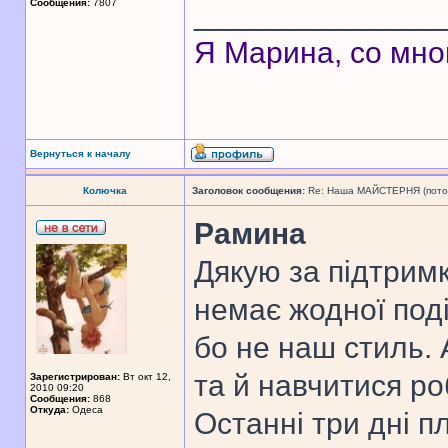
Сообщения:
7807
______________
Я Марина, со мно
Вернуться к началу
Колючка
Заголовок сообщения:
Re: Наша МАЙСТЕРНЯ (поточн
Рамина
Дякую за підтрим
немає жодної поді
бо не наш стиль. 
та й навчитися ро
Зарегистрирован:
Вт окт 12,
2010 09:20
Сообщения:
868
Откуда:
Одеса
Останні три дні п