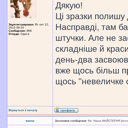
Дякую!
Ці зразки полишу д
Насправді, там ба
Зарегистрирован:
Вт окт 12,
2010 09:20
Сообщения:
868
Откуда:
Одеса
штучки. Але не за
складніше й краси
день-два засвоюв
вже щось більш п
щось "невеличке 
Вернуться к началу
винни
Заголовок сообщения:
Re: Наша МАЙСТЕРНЯ (поточн