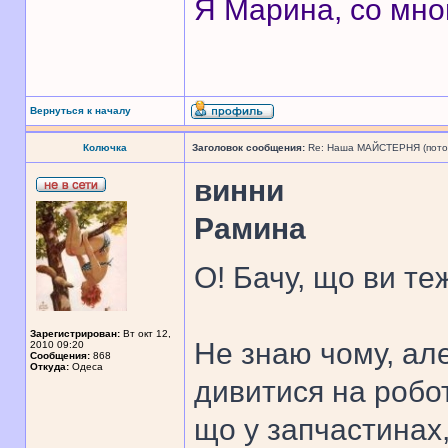
Я Марина, со мно
Вернуться к началу
Колючка
Заголовок сообщения:
Re: Наша МАЙСТЕРНЯ (поточн
винни
Рамина
О! Бачу, що ви те
Зарегистрирован:
Вт окт 12,
Не знаю чому, ал
2010 09:20
Сообщения:
868
Откуда:
Одеса
дивитися на робот
що у запчастинах,