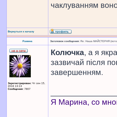
чаклуванням воно
Вернуться к началу
Рамина
Заголовок сообщения:
Re: Наша МАЙСТЕРНЯ (поточн
Колючка
, а я як
зазвичай після пок
завершенням.
Зарегистрирован:
Чт сен 15,
2016 13:13
Сообщения:
7807
______________
Я Марина, со мно