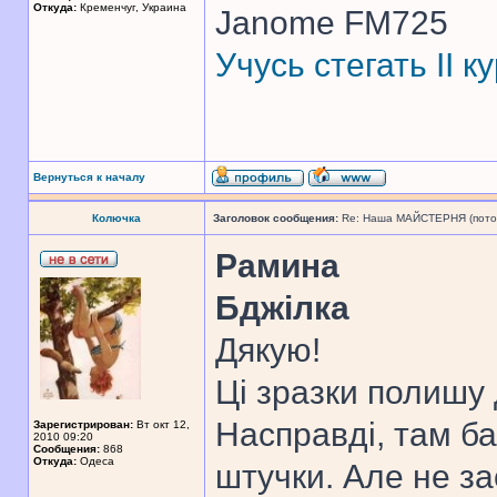
Откуда:
Кременчуг, Украина
Janome FM725
Учусь стегать II 
Вернуться к началу
Колючка
Заголовок сообщения:
Re: Наша МАЙСТЕРНЯ (поточн
Рамина
Бджілка
Дякую!
Ці зразки полишу д
Насправді, там ба
Зарегистрирован:
Вт окт 12,
2010 09:20
Сообщения:
868
Откуда:
Одеса
штучки. Але не за