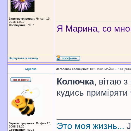
______________
Зарегистрирован:
Чт сен 15,
2016 13:13
Сообщения:
7807
Я Марина, со мно
Вернуться к началу
Бджілка
Заголовок сообщения:
Re: Наша МАЙСТЕРНЯ (поточн
Колючка
, вітаю з
кудись приміряти 
______________
Это моя жизнь...
J
Зарегистрирован:
Пт фев 15,
2008 18:25
Сообщения:
4393