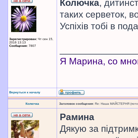
Колючка
, дитинс
таких серветок, в
Успіхів тобі в по
Зарегистрирован:
Чт сен 15,
2016 13:13
Сообщения:
7807
______________
Я Марина, со мно
Вернуться к началу
Колючка
Заголовок сообщения:
Re: Наша МАЙСТЕРНЯ (поточн
Рамина
Дякую за підтрим