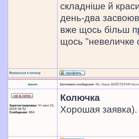
складніше й краси
день-два засвоюв
вже щось більш п
щось "невеличке 
Вернуться к началу
винни
Заголовок сообщения:
Re: Наша МАЙСТЕРНЯ (поточн
Колючка
Зарегистрирован:
Чт июл 21,
Хорошая заявка).
2016 06:52
Сообщения:
864