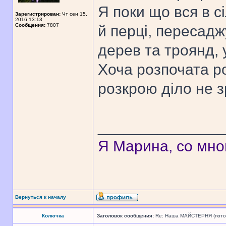
Я поки що вся в с
Зарегистрирован:
Чт сен 15,
2016 13:13
Сообщения:
7807
й перці, пересад
дерев та троянд, 
Хоча розпочата р
розкрою діло не 
______________
Я Марина, со мно
Вернуться к началу
Колючка
Заголовок сообщения:
Re: Наша МАЙСТЕРНЯ (поточн