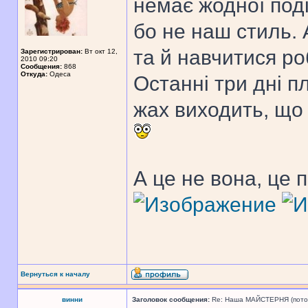
немає жодної поді
бо не наш стиль. 
та й навчитися ро
Зарегистрирован:
Вт окт 12,
2010 09:20
Сообщения:
868
Откуда:
Одеса
Останні три дні п
жах виходить, що 
А це не вона, це 
Вернуться к началу
винни
Заголовок сообщения:
Re: Наша МАЙСТЕРНЯ (поточн