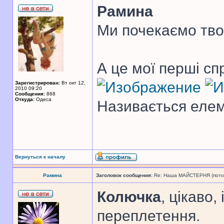
Рамина
Ми почекаємо тво
А це мої перші сп
Зарегистрирован:
Вт окт 12,
2010 09:20
Сообщения:
868
Откуда:
Одеса
Називається елем
Вернуться к началу
Рамина
Заголовок сообщения:
Re: Наша МАЙСТЕРНЯ (поточн
Колючка
, цікаво,
переплетення.