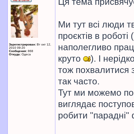
Ця тема присвячу
Ми тут всі люди т
проєктів в роботі
наполегливо прац
Зарегистрирован:
Вт окт 12,
2010 09:20
Сообщения:
868
Откуда:
Одеса
круто
). І нерід
тож похвалитися 
так часто.
Тут ми можемо пок
виглядає поступов
робити "парадні" 