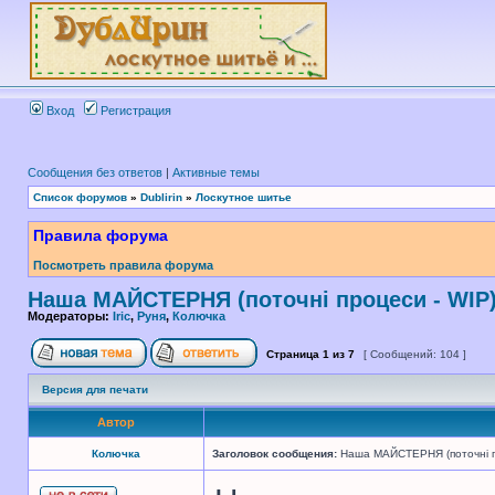
Вход
Регистрация
Сообщения без ответов
|
Активные темы
Список форумов
»
Dublirin
»
Лоскутное шитье
Правила форума
Посмотреть правила форума
Наша МАЙСТЕРНЯ (поточні процеси - WIP
Модераторы:
Iric
,
Руня
,
Колючка
Страница
1
из
7
[ Сообщений: 104 ]
Версия для печати
Автор
Колючка
Заголовок сообщения:
Наша МАЙСТЕРНЯ (поточні п