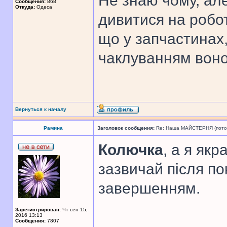
Не знаю чому, ал
Сообщения:
868
Откуда:
Одеса
дивитися на робот
що у запчастинах,
чаклуванням воно
Вернуться к началу
Рамина
Заголовок сообщения:
Re: Наша МАЙСТЕРНЯ (поточн
Колючка
, а я як
зазвичай після пок
завершенням.
Зарегистрирован:
Чт сен 15,
2016 13:13
Сообщения:
7807
______________