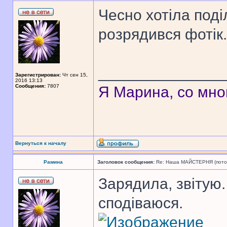
Чесно хотіла поді
розрядився фотік.
______________
Зарегистрирован:
Чт сен 15,
2016 13:13
Сообщения:
7807
Я Марина, со мно
Вернуться к началу
Рамина
Заголовок сообщения:
Re: Наша МАЙСТЕРНЯ (поточн
Зарядила, звітую.
сподіваюся.