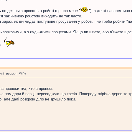
ь по декілька проєктів в роботі (це про мене
), а деякі наполеглив
я закінченою роботою виходить не так часто.
зараз, як виглядає поступове просування у роботі, і не треба робити "п
печворковими, а з будь-якими процесами. Якщо ви шиєте, або в'яжете що
О
і процеси - WIP)
а процеси тих, хто в процесі.
аю помідори й перці, пересаджую що треба. Попереду обрізка дерев та тр
, але далі розкрою діло не зрушило поки.