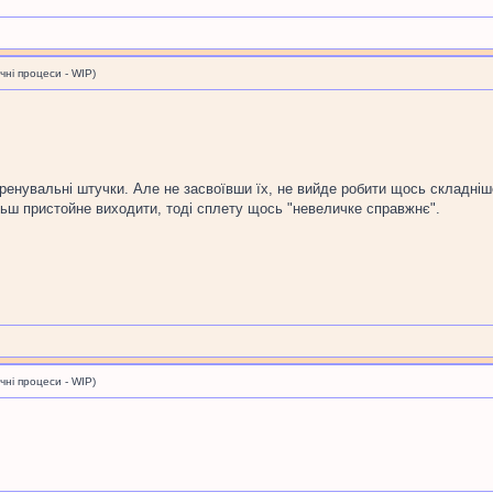
і процеси - WIP)
тренувальні штучки. Але не засвоївши їх, не вийде робити щось складні
льш пристойне виходити, тоді сплету щось "невеличке справжнє".
і процеси - WIP)