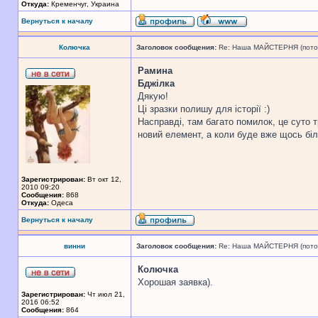
Откуда:
Кременчуг, Украина
Вернуться к началу
Колючка
Заголовок сообщения:
Re: Наша МАЙСТЕРНЯ (поточн
Рамина
Бджілка
Дякую!
Ці зразки полишу для історії :)
Насправді, там багато помилок, це суто 
новий елемент, а коли буде вже щось бі
Зарегистрирован:
Вт окт 12,
2010 09:20
Сообщения:
868
Откуда:
Одеса
Вернуться к началу
винни
Заголовок сообщения:
Re: Наша МАЙСТЕРНЯ (поточн
Колючка
Хорошая заявка).
Зарегистрирован:
Чт июл 21,
2016 06:52
Сообщения:
864