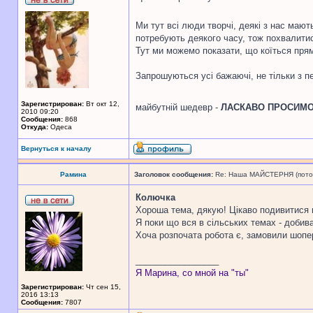
Ми тут всі люди творчі, деякі з нас мают
потребують деякого часу, тож похвалитис
Тут ми можемо показати, що коїться прям 
Запрошуються усі бажаючі, не тільки з 
Зарегистрирован:
Вт окт 12,
майбутній шедевр -
ЛАСКАВО ПРОСИМ
2010 09:20
Сообщения:
868
Откуда:
Одеса
Вернуться к началу
Рамина
Заголовок сообщения:
Re: Наша МАЙСТЕРНЯ (поточн
Колючка
Хороша тема, дякую! Цікаво подивитися н
Я поки що вся в сільських темах - добив
Хоча розпочата робота є, замовили шопер
_________________
Я Марина, со мной на "ты"
Зарегистрирован:
Чт сен 15,
2016 13:13
Сообщения:
7807