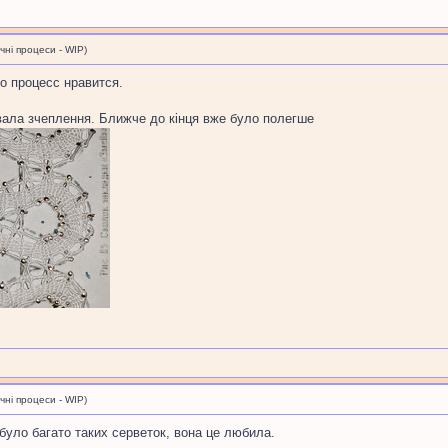
і процеси - WIP)
но процесс нравится.
вала зчеплення. Ближче до кінця вже було полегше
і процеси - WIP)
 було багато таких серветок, вона це любила.