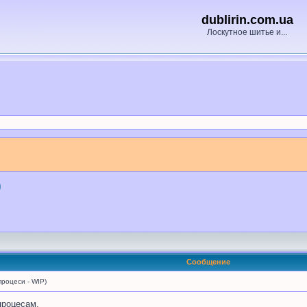
dublirin.com.ua
Лоскутное шитье и...
)
Сообщение
роцеси - WIP)
процесам.