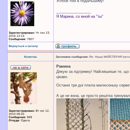
Успіхів тобі в подальшому!
_________________
Я Марина, со мной на "ты"
Зарегистрирован:
Чт сен 15,
2016 13:13
Сообщения:
7807
Вернуться к началу
Колючка
Заголовок сообщения:
Re: Наша МАЙСТЕРНЯ (поточн
Рамина
Дякую за підтримку! Найсмішніше те, що 
цікаво.
Останні три дні плела малюсеньку сервет
А це не вона, це просто решітка тренува
Зарегистрирован:
Вт окт 12,
2010 09:20
Сообщения:
868
Откуда:
Одеса