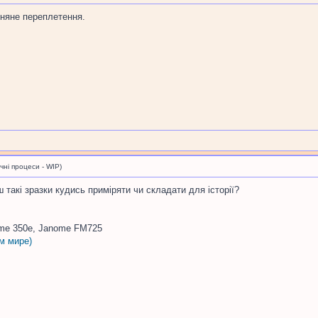
отняне переплетення.
і процеси - WIP)
ш такі зразки кудись приміряти чи складати для історії?
me 350e, Janome FM725
м мире)