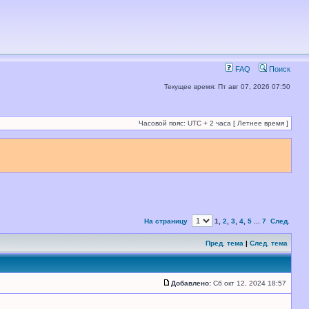
FAQ
Поиск
Текущее время: Пт авг 07, 2026 07:50
Часовой пояс: UTC + 2 часа [ Летнее время ]
На страницу
1
,
2
,
3
,
4
,
5
...
7
След.
Пред. тема
|
След. тема
Добавлено:
Сб окт 12, 2024 18:57