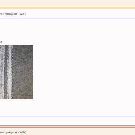
і процеси - WIP)
ва
і процеси - WIP)