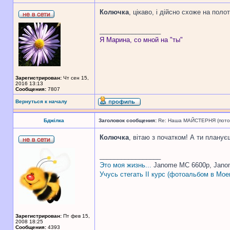
Колючка
, цікаво, і дійсно схоже на пол
_________________
Я Марина, со мной на "ты"
Зарегистрирован:
Чт сен 15,
2016 13:13
Сообщения:
7807
Вернуться к началу
Бджілка
Заголовок сообщения:
Re: Наша МАЙСТЕРНЯ (поточн
Колючка
, вітаю з початком! А ти планує
_________________
Это моя жизнь...
Janome MC 6600p, Jano
Учусь стегать II курс (фотоальбом в Мое
Зарегистрирован:
Пт фев 15,
2008 18:25
Сообщения:
4393