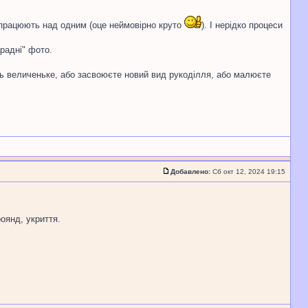
о працюють над одним (оце неймовірно круто
). І нерідко процеси
арадні" фото.
сь величеньке, або засвоюєте новий вид рукоділля, або малюєте
Добавлено:
Сб окт 12, 2024 19:15
оянд, укриття.