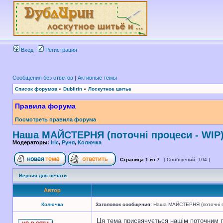
Вход
Регистрация
Сообщения без ответов
|
Активные темы
Список форумов
»
Dublirin
»
Лоскутное шитье
Правила форума
Посмотреть правила форума
Наша МАЙСТЕРНЯ (поточні процеси - WIP
Модераторы:
Iric
,
Руня
,
Колючка
Страница
1
из
7
[ Сообщений: 104 ]
Версия для печати
Автор
Колючка
Заголовок сообщения:
Наша МАЙСТЕРНЯ (поточні п
Ця тема присвячується нашім поточним 