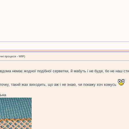
і процеси - WIP)
вдома немає жодної подібної серветки, й мабуть і не буде, бо не наш ст
очку, такий жах виходить, що аж і не знаю, чи покажу хоч комусь
льна