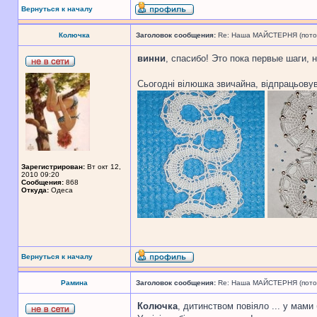
Вернуться к началу
Колючка
Заголовок сообщения:
Re: Наша МАЙСТЕРНЯ (поточн
винни
, спасибо! Это пока первые шаги, 
Сьогодні вілюшка звичайна, відпрацьову
Зарегистрирован:
Вт окт 12,
2010 09:20
Сообщения:
868
Откуда:
Одеса
Вернуться к началу
Рамина
Заголовок сообщения:
Re: Наша МАЙСТЕРНЯ (поточн
Колючка
, дитинством повіяло ... у мами