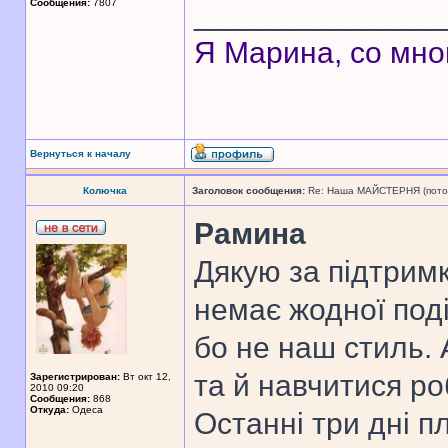
Сообщения:
7807
______________
Я Марина, со мно
Вернуться к началу
Колючка
Заголовок сообщения:
Re: Наша МАЙСТЕРНЯ (поточн
Рамина
Дякую за підтрим
немає жодної поді
бо не наш стиль. 
та й навчитися ро
Зарегистрирован:
Вт окт 12,
2010 09:20
Сообщения:
868
Откуда:
Одеса
Останні три дні п