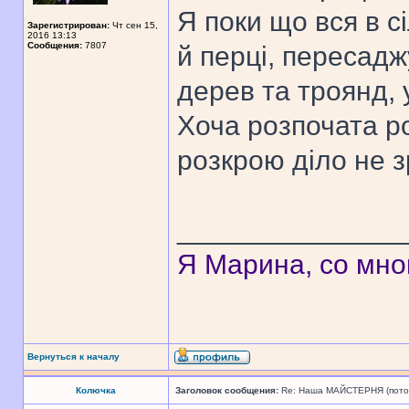
Я поки що вся в с
Зарегистрирован:
Чт сен 15,
2016 13:13
Сообщения:
7807
й перці, пересад
дерев та троянд, 
Хоча розпочата р
розкрою діло не 
______________
Я Марина, со мно
Вернуться к началу
Колючка
Заголовок сообщения:
Re: Наша МАЙСТЕРНЯ (поточн