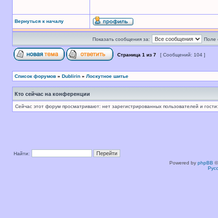
Вернуться к началу
Показать сообщения за:
Поле 
Страница
1
из
7
[ Сообщений: 104 ]
Список форумов
»
Dublirin
»
Лоскутное шитье
Кто сейчас на конференции
Сейчас этот форум просматривают: нет зарегистрированных пользователей и гости:
Найти:
Powered by
phpBB
©
Рус