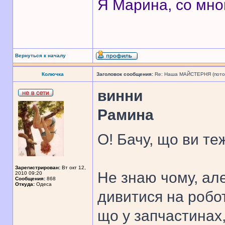
Я Марина, со мно
Вернуться к началу
Колючка
Заголовок сообщения:
Re: Наша МАЙСТЕРНЯ (поточн
винни
Рамина
О! Бачу, що ви те
Зарегистрирован:
Вт окт 12,
Не знаю чому, ал
2010 09:20
Сообщения:
868
Откуда:
Одеса
дивитися на робот
що у запчастинах,