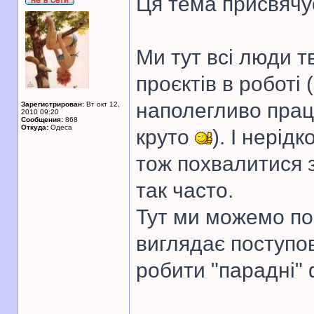
Ця тема присвячу
Ми тут всі люди т
проєктів в роботі
наполегливо прац
Зарегистрирован:
Вт окт 12,
2010 09:20
Сообщения:
868
Откуда:
Одеса
круто
). І нерід
тож похвалитися 
так часто.
Тут ми можемо пок
виглядає поступов
робити "парадні" 