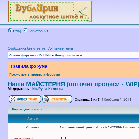
Вход
Регистрация
Сообщения без ответов
|
Активные темы
Список форумов
»
Dublirin
»
Лоскутное шитье
Правила форума
Посмотреть правила форума
Наша МАЙСТЕРНЯ (поточні процеси - WIP
Модераторы:
Iric
,
Руня
,
Колючка
Страница
1
из
7
[ Сообщений: 104 ]
Версия для печати
Автор
Колючка
Заголовок сообщения:
Наша МАЙСТЕРНЯ (поточні п