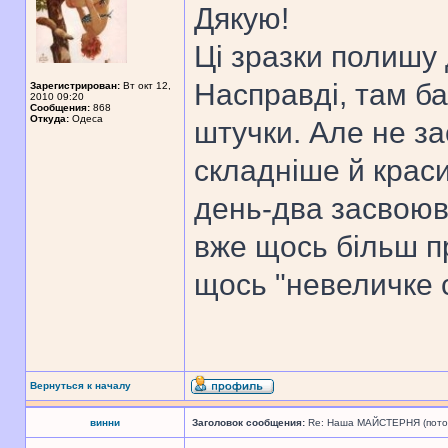
Дякую!
Ці зразки полишу д
Насправді, там ба
Зарегистрирован:
Вт окт 12,
2010 09:20
Сообщения:
868
Откуда:
Одеса
штучки. Але не за
складніше й краси
день-два засвоюв
вже щось більш п
щось "невеличке 
Вернуться к началу
винни
Заголовок сообщения:
Re: Наша МАЙСТЕРНЯ (поточн