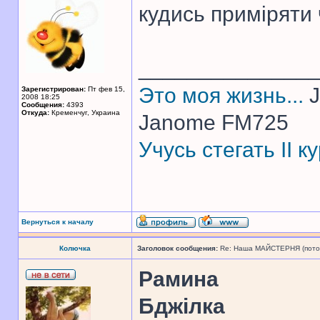
кудись приміряти 
______________
Это моя жизнь...
J
Зарегистрирован:
Пт фев 15,
2008 18:25
Сообщения:
4393
Откуда:
Кременчуг, Украина
Janome FM725
Учусь стегать II 
Вернуться к началу
Колючка
Заголовок сообщения:
Re: Наша МАЙСТЕРНЯ (поточн
Рамина
Бджілка