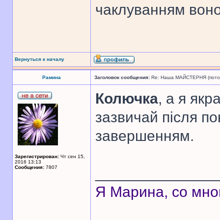
чаклуванням воно
Вернуться к началу
Рамина
Заголовок сообщения:
Re: Наша МАЙСТЕРНЯ (поточн
Колючка
, а я як
зазвичай після пок
завершенням.
Зарегистрирован:
Чт сен 15,
2016 13:13
Сообщения:
7807
______________
Я Марина, со мно