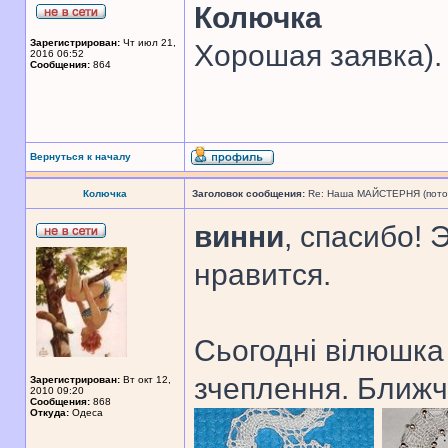
Колючка
Зарегистрирован:
Чт июл 21,
Хорошая заявка).
2016 06:52
Сообщения:
864
Вернуться к началу
Колючка
Заголовок сообщения:
Re: Наша МАЙСТЕРНЯ (поточн
винни
, спасибо! 
нравится.
Сьогодні вілюшка
зчеплення. Ближч
Зарегистрирован:
Вт окт 12,
2010 09:20
Сообщения:
868
Откуда:
Одеса