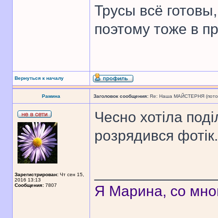
Трусы всё готовы,
поэтому тоже в п
Вернуться к началу
Рамина
Заголовок сообщения:
Re: Наша МАЙСТЕРНЯ (поточн
Чесно хотіла поді
розрядився фотік.
______________
Зарегистрирован:
Чт сен 15,
2016 13:13
Сообщения:
7807
Я Марина, со мно