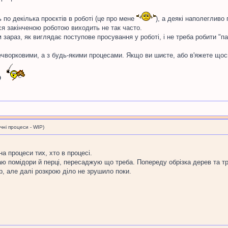
ь по декілька проєктів в роботі (це про мене
), а деякі наполеглив
я закінченою роботою виходить не так часто.
зараз, як виглядає поступове просування у роботі, і не треба робити "п
печворковими, а з будь-якими процесами. Якщо ви шиєте, або в'яжете що
О
і процеси - WIP)
а процеси тих, хто в процесі.
аю помідори й перці, пересаджую що треба. Попереду обрізка дерев та тр
, але далі розкрою діло не зрушило поки.