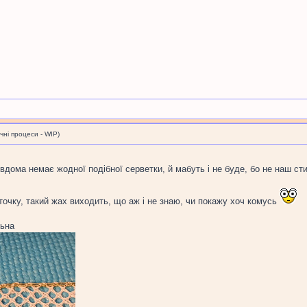
і процеси - WIP)
вдома немає жодної подібної серветки, й мабуть і не буде, бо не наш ст
очку, такий жах виходить, що аж і не знаю, чи покажу хоч комусь
льна