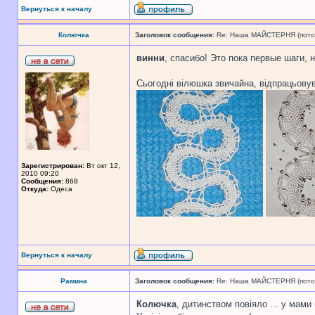
Вернуться к началу
Колючка
Заголовок сообщения:
Re: Наша МАЙСТЕРНЯ (поточн
винни
, спасибо! Это пока первые шаги, 
Сьогодні вілюшка звичайна, відпрацьову
Зарегистрирован:
Вт окт 12,
2010 09:20
Сообщения:
868
Откуда:
Одеса
Вернуться к началу
Рамина
Заголовок сообщения:
Re: Наша МАЙСТЕРНЯ (поточн
Колючка
, дитинством повіяло ... у мами