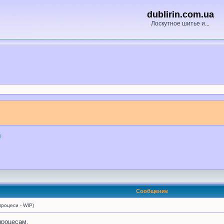
dublirin.com.ua
Лоскутное шитье и...
)
Сообщение
роцеси - WIP)
процесам.