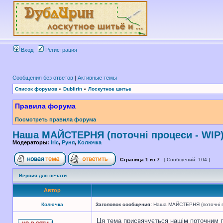
Вход
Регистрация
Сообщения без ответов
|
Активные темы
Список форумов
»
Dublirin
»
Лоскутное шитье
Правила форума
Посмотреть правила форума
Наша МАЙСТЕРНЯ (поточні процеси - WIP
Модераторы:
Iric
,
Руня
,
Колючка
Страница
1
из
7
[ Сообщений: 104 ]
Версия для печати
Автор
Колючка
Заголовок сообщения:
Наша МАЙСТЕРНЯ (поточні п
Ця тема присвячується нашім поточним 