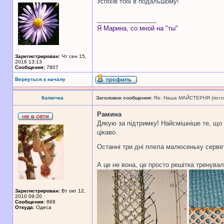
Успіхів тобі в подальшому!
_________________
Я Марина, со мной на "ты"
Зарегистрирован:
Чт сен 15,
2016 13:13
Сообщения:
7807
Вернуться к началу
Колючка
Заголовок сообщения:
Re: Наша МАЙСТЕРНЯ (поточн
Рамина
Дякую за підтримку! Найсмішніше те, що 
цікаво.
Останні три дні плела малюсеньку сервет
А це не вона, це просто решітка тренува
Зарегистрирован:
Вт окт 12,
2010 09:20
Сообщения:
868
Откуда:
Одеса