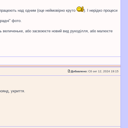
о працюють над одним (оце неймовірно круто
). І нерідко процеси
арадні" фото.
сь величеньке, або засвоюєте новий вид рукоділля, або малюєте
Добавлено:
Сб окт 12, 2024 19:15
оянд, укриття.