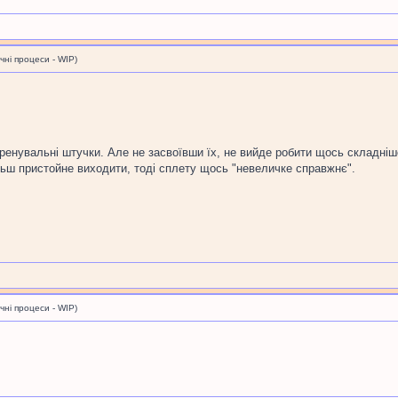
і процеси - WIP)
тренувальні штучки. Але не засвоївши їх, не вийде робити щось складні
льш пристойне виходити, тоді сплету щось "невеличке справжнє".
і процеси - WIP)