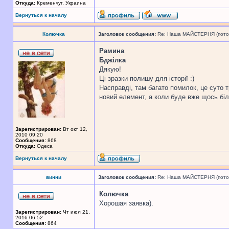
Откуда:
Кременчуг, Украина
Вернуться к началу
Колючка
Заголовок сообщения:
Re: Наша МАЙСТЕРНЯ (поточн
Рамина
Бджілка
Дякую!
Ці зразки полишу для історії :)
Насправді, там багато помилок, це суто 
новий елемент, а коли буде вже щось бі
Зарегистрирован:
Вт окт 12,
2010 09:20
Сообщения:
868
Откуда:
Одеса
Вернуться к началу
винни
Заголовок сообщения:
Re: Наша МАЙСТЕРНЯ (поточн
Колючка
Хорошая заявка).
Зарегистрирован:
Чт июл 21,
2016 06:52
Сообщения:
864