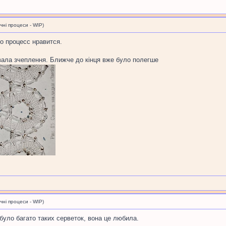
і процеси - WIP)
но процесс нравится.
вала зчеплення. Ближче до кінця вже було полегше
і процеси - WIP)
 було багато таких серветок, вона це любила.