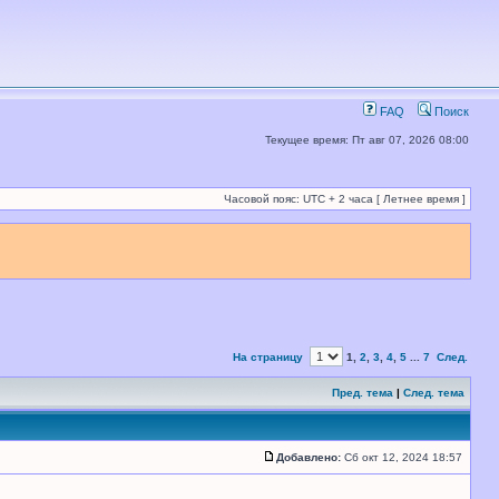
FAQ
Поиск
Текущее время: Пт авг 07, 2026 08:00
Часовой пояс: UTC + 2 часа [ Летнее время ]
На страницу
1
,
2
,
3
,
4
,
5
...
7
След.
Пред. тема
|
След. тема
Добавлено:
Сб окт 12, 2024 18:57