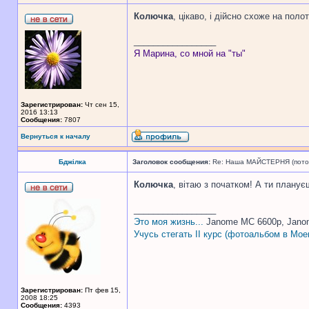
Колючка
, цікаво, і дійсно схоже на пол
_________________
Я Марина, со мной на "ты"
Зарегистрирован:
Чт сен 15,
2016 13:13
Сообщения:
7807
Вернуться к началу
Бджілка
Заголовок сообщения:
Re: Наша МАЙСТЕРНЯ (поточн
Колючка
, вітаю з початком! А ти планує
_________________
Это моя жизнь...
Janome MC 6600p, Jano
Учусь стегать II курс (фотоальбом в Мое
Зарегистрирован:
Пт фев 15,
2008 18:25
Сообщения:
4393