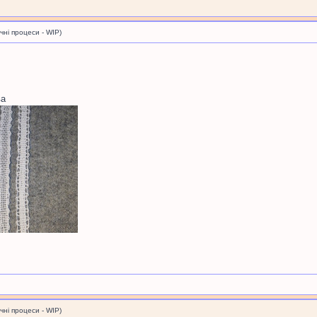
і процеси - WIP)
ва
і процеси - WIP)