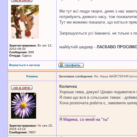
Ми тут всі люди творчі, деякі з нас мают
потребують деякого часу, тож похвалитис
Тут ми можемо показати, що коїться прям 
Запрошуються усі бажаючі, не тільки з 
Зарегистрирован:
Вт окт 12,
майбутній шедевр -
ЛАСКАВО ПРОСИМ
2010 09:20
Сообщения:
868
Откуда:
Одеса
Вернуться к началу
Рамина
Заголовок сообщения:
Re: Наша МАЙСТЕРНЯ (поточн
Колючка
Хороша тема, дякую! Цікаво подивитися н
Я поки що вся в сільських темах - добив
Хоча розпочата робота є, замовили шопер
_________________
Я Марина, со мной на "ты"
Зарегистрирован:
Чт сен 15,
2016 13:13
Сообщения:
7807