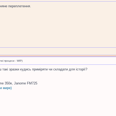
отняне переплетення.
і процеси - WIP)
ш такі зразки кудись приміряти чи складати для історії?
me 350e, Janome FM725
м мире)